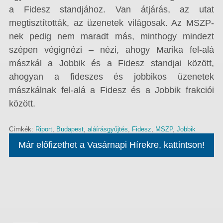
a Fidesz standjához. Van átjárás, az utat
megtisztították, az üzenetek világosak. Az MSZP-
nek pedig nem maradt más, minthogy mindezt
szépen végignézi – nézi, ahogy Marika fel-alá
mászkál a Jobbik és a Fidesz standjai között,
ahogyan a fideszes és jobbikos üzenetek
mászkálnak fel-alá a Fidesz és a Jobbik frakciói
között.
Címkék:
Riport
,
Budapest
,
aláírásgyűjtés
,
Fidesz
,
MSZP
,
Jobbik
Már előfizethet a Vasárnapi Hírekre, kattintson!