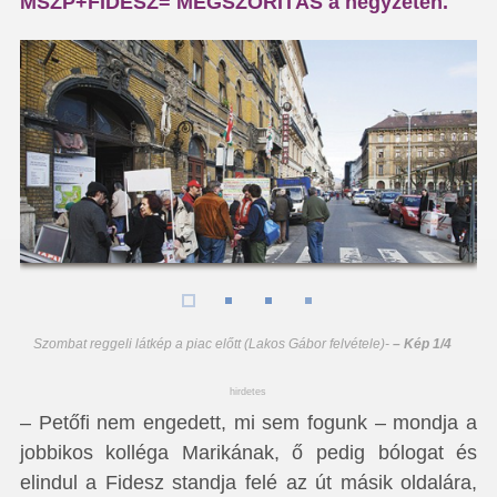
MSZP+FIDESZ= MEGSZORÍTÁS a négyzeten.
Szombat reggeli látkép a piac előtt (Lakos Gábor felvétele)
-
– Kép 1/4
hirdetes
– Petőfi nem engedett, mi sem fogunk – mondja a
jobbikos kolléga Marikának, ő pedig bólogat és
elindul a Fidesz standja felé az út másik oldalára,