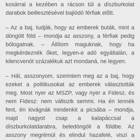
kosárral a kezében a rácson túl a díszburkolat
darabok beillesztésével bajlódó férfiak előtt.
– Az a baj, tudják, hogy az emberek buták, mint a
döngölt föld – mondja az asszony, a férfiak pedig
bólogatnak. – Állítom maguknak, hogy ha
megkérdeznék őket, legyen-e adó egyáltalán, a
kilencvenöt százalékuk azt mondaná, ne legyen.
– Hát, asszonyom, szerintem meg az a baj, hogy
ezeket a politikusokat az emberek választották
meg. Most nyer az MSZP, vagy nyer a Fidesz, és
nem Fidesz: nem változik semmi. Ha én lennék
fent, én kivágnák mindenkit a picsába – mondja,
majd nagyot csap a kalapáccsal a
díszburkolatdarabra, beledöngöli a földbe. Az
asszony megrémül és elindul hazafelé, viszi a