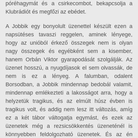
póréhagymát és a csirkecombot, bekapcsolja a
Klubrádiót és megfőzi az ebédet.
A Jobbik egy bonyolult üzenettel készült ezen a
napsütéses tavaszi reggelen, aminek lényege,
hogy az unióból érkező összegek nem is olyan
nagy összegek és egyébként sem a kisember,
hanem Orbán Viktor gyarapodását szolgálják. Az
üzenet hosszú, a nyugdíjasok el sem olvassák, de
nem is ez a lényeg. A falumban, odalent
Borsodban, a Jobbik mindennap bedobál valamit,
mindennap emlékezteti a lakosságot arra, hogy a
helyzetük tragikus, és az elmúlt húsz évben is
tragikus volt, és addig nem lesz itt változás, amíg
ez a két tábor váltogatja egymást, és ezek az
üzenetek még a rezsicsökkentés üzeneténél is
könnyebben feldolgozható üzenetek. És az én