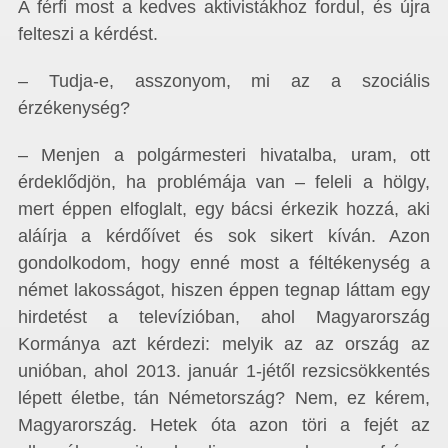
A férfi most a kedves aktivistákhoz fordul, és újra
felteszi a kérdést.
– Tudja-e, asszonyom, mi az a szociális
érzékenység?
– Menjen a polgármesteri hivatalba, uram, ott
érdeklődjön, ha problémája van – feleli a hölgy,
mert éppen elfoglalt, egy bácsi érkezik hozzá, aki
aláírja a kérdőívet és sok sikert kíván. Azon
gondolkodom, hogy enné most a féltékenység a
német lakosságot, hiszen éppen tegnap láttam egy
hirdetést a televízióban, ahol Magyarország
Kormánya azt kérdezi: melyik az az ország az
unióban, ahol 2013. január 1-jétől rezsicsökkentés
lépett életbe, tán Németország? Nem, ez kérem,
Magyarország. Hetek óta azon töri a fejét az