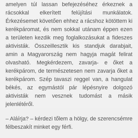
amelyen túl lassan befejezéséhez érkeznek a
rácsokkal elkerített felújítási munkálatok.
Érkezésemet követően ehhez a rácshoz kötöttem ki
kerékpáromat, és nem sokkal utánam éppen ezen
a területen kezdik meg foglalkozásukat a fideszes
aktivisták. Összeillesztik kis standjuk darabjait,
amin a Magyarország nem hagyja magát felirat
olvasható. Megkérdezem, zavarja- e őket a
kerékpárom, de természetesen nem zavarja őket a
kerékpárom. Szép tavaszi reggel van, a hangulat
békés, az egymástól pár lépésnyire dolgozó
aktivisták nem vesznek tudomást a másik
jelenlétéről.
– Aláírja? – kérdezi tőlem a hölgy, de szerencsémre
félbeszakít minket egy férfi.