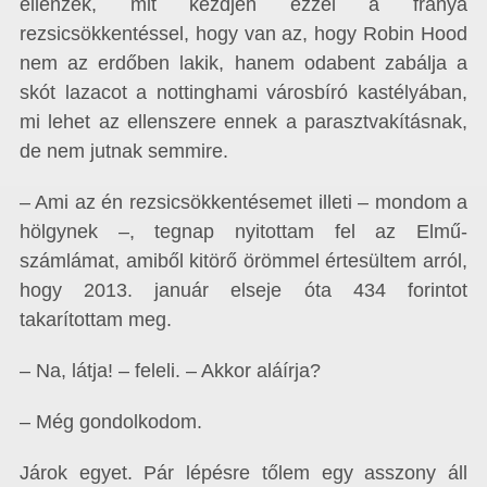
ellenzék, mit kezdjen ezzel a fránya
rezsicsökkentéssel, hogy van az, hogy Robin Hood
nem az erdőben lakik, hanem odabent zabálja a
skót lazacot a nottinghami városbíró kastélyában,
mi lehet az ellenszere ennek a parasztvakításnak,
de nem jutnak semmire.
– Ami az én rezsicsökkentésemet illeti – mondom a
hölgynek –, tegnap nyitottam fel az Elmű-
számlámat, amiből kitörő örömmel értesültem arról,
hogy 2013. január elseje óta 434 forintot
takarítottam meg.
– Na, látja! – feleli. – Akkor aláírja?
– Még gondolkodom.
Járok egyet. Pár lépésre tőlem egy asszony áll