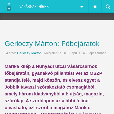
VASÁRNAPI HÍREK
Gerlóczy Márton: Főbejáratok
Szerző:
Gerlóczy Márton
| Megjelent a 2013. április 14.-i lapszámban
Marika kilép a Hunyadi utcai Vásárcsarnok
főbejáratán, gyanakvó pillantást vet az MSZP
standja felé, majd köszön, és elvesz egyet a
Jobbik tavaszi szórakoztató csomagjából,
amely három kiadványból áll: újság, magazin,
szórólap. A szórólapon az alábbi felirat
olvasható, ezt szorítja magához Marika: