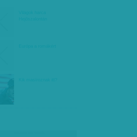
Világok harca
Hejőszalontán
Európa a romákért
Kik masíroznak itt?
társadalmi célú hirdetés