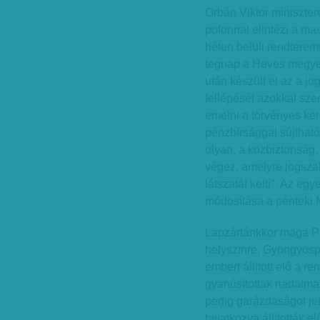
Orbán Viktor minisztere
pofonnal elintézi a ma
héten belüli rendtere
tegnap a Heves megyei
után készült el az a j
fellépését azokkal sze
emelni a törvényes kere
pénzbírsággal sújtható
olyan, a közbiztonság,
végez, amelyre jogszab
látszatát kelti". Az e
módosítása a pénteki 
Lapzártánkkor maga Pi
helyszínre, Gyön­gyös­p
embert állított elő a 
gyanúsítottak riadalmat
pedig garázdaságot je
hivatkozva állították e