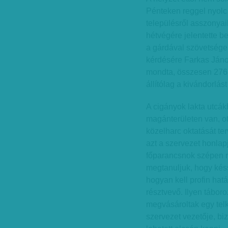
Pénteken reggel nyolc 
településről asszonya
hétvégére jelentette 
a gárdával szövetsége
kérdésére Farkas Jáno
mondta, összesen 276 
állítólag a kivándorlás
A cigányok lakta utcák
magánterületen van, ot
közelharc oktatását te
azt a szervezet honlap
főparancsnok szépen rá
megtanuljuk, hogy késs
hogyan kell profin hatá
résztvevő. Ilyen tábor
megvásároltak egy tel
szervezet vezetője, bi