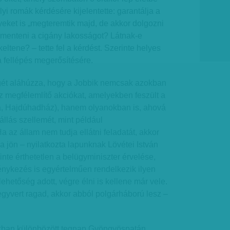
elyi romák kérdésére kijelentette: garantálja a
eket is „megteremtik majd, de akkor dolgozni
t kimenteni a cigány lakosságot? Látnak-e
keltene? – tette fel a kérdést. Szerinte helyes
 a fellépés megerősítésére.
gét aláhúzza, hogy a Jobbik nemcsak azokban
 megfélemlítő akciókat, amelyekben feszült a
a, Hajdúhadház), hanem olyanokban is, ahová
llás szellemét, mint például
az állam nem tudja ellátni feladatát, akkor
a jön – nyilatkozta lapunknak Lövétei István
nte érthetetlen a belügyminiszter érvelése,
vénykezés is egyértelműen rendelkezik ilyen
lehetőség adott, végre élni is kellene már vele.
gyvert ragad, akkor abból polgárháború lesz –
okban különbözött tegnap Gyöngyöspatán.