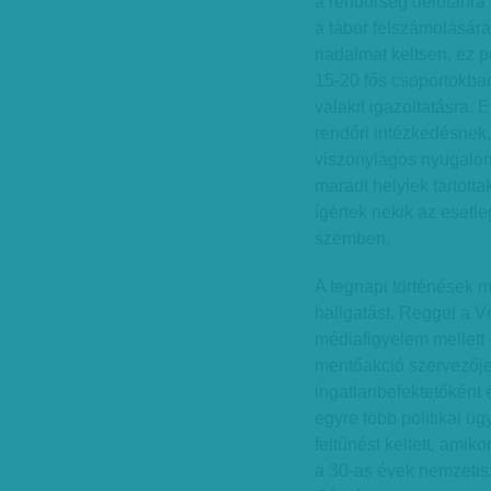
a rendőrség délutánra 
a tábor felszámolásár
riadalmat keltsen, ez 
15-20 fős csoportokban
valakit igazoltatásra. 
rendőri intézkedésnek, 
viszonylagos nyugalom 
maradt helyiek tartotta
ígértek nekik az esetl
szemben.
A tegnapi történések m
hallgatást. Reggel a V
médiafigyelem mellett –
mentőakció szervezője 
ingatlanbefektetőként 
egyre több politikai ü
feltűnést keltett, amik
a 30-as évek nemzetis