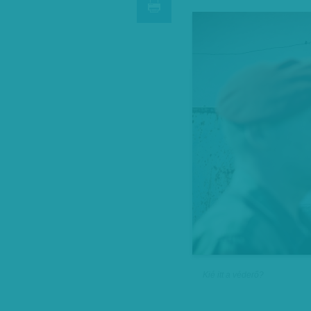
Kié itt a véderő?