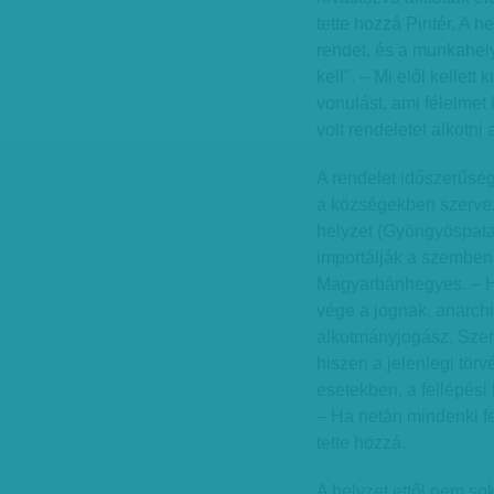
tette hozzá Pintér. A h
rendet, és a munkahely
kell". – Mi elől kellet
vonulást, ami félelmet 
volt rendeletet alkotni
A rendelet időszerűsé
a községekben szervez
helyzet (Gyöngyöspat
importálják a szembená
Magyarbánhegyes. – Ha 
vége a jognak, anarchi
alkotmányjogász. Szeri
hiszen a jelenlegi tör
esetekben, a fellépési 
– Ha netán mindenki fe
tette hozzá.
A helyzet ettől nem s