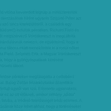
d vitába keveredett tegnap a miniszterelnök
 távozásának hírére ugyanis Szijjártó Péter azt
gy szó sincs kitelepülésről, a családok egy
ülésre(!) indultak pénteken. Richard Field és
ét megszervező Vöröskereszt is megcáfolta
t kirándulásnak nevezni, de egyértelmű, hogy a
ai tábora miatt menekítették ki a roma nőket
ta Field. Selymes Erik, a Magyar Vöröskereszt
ta, hogy a gyöngyöspataiak kérésére
úsvéti tábort.
előse pénteken meglátogatta a csillebérci
t. Balog Zoltán felzárkóztatási államtitkár
felfújt ügyről van szó. Elismerte ugyanakkor,
ak ez az ott élőknek, amikor néhány „idióta”
 faluba, a Véderő felelősségét tehát elismeri. A
itásának köze lehet ahhoz, hogy a történéseket