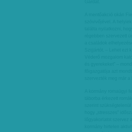
Gárdát.
A mentőakció okán Fiel
szóvivőjével. A helyiek
találta nyilatkozni, ho
régebben szervezett üd
a családok elhelyezés
Szijjártót. – Lehet ez
Véderő mozgalom katon
és gyerekeket” – mond
főigazgatója azt mond
szervezték meg már a h
A kormány romaügyi fel
táborba érkezett romáka
szerint szükségtelenül 
hogy „stresszes” idősz
lőgyakorlatot szervez a
kormány hirtelen aktiv