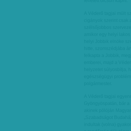
lehetett olcsón kapni.
A Véderő tagjai múlt 
cigányok szerint csak 
szélsőjobbos szervezet
amikor egy helyi lakos 
helyi Jobbik elnöke sze
hitte, szomszédjába ár
felkapta a Jobbik, meg
emberei, majd a Véderő 
helyzetet súlyosbítja,
egészségügyi probléma
polgármester.
A Véderő tagjai egyen
Gyöngyöspatán, bár a r
akinek pólóján Magyar 
„Szabadságot Budaházy
indultak (volna) gyakor