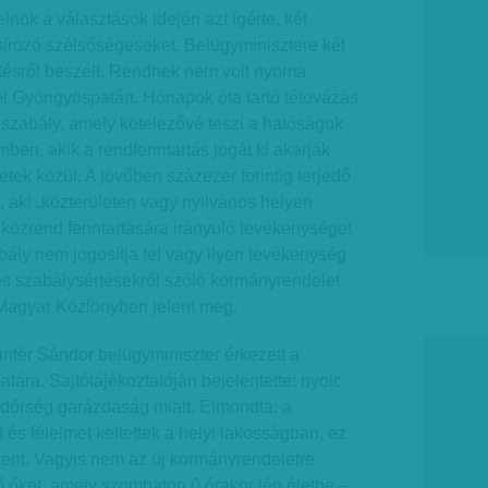
lnök a választások idején azt ígérte, két
sírozó szélsőségeseket. Belügyminisztere két
mtésről beszélt. Rendnek nem volt nyoma
 Gyön­gyöspatán. Hónapok óta tartó tétovázás
ogszabály, amely kötelezővé teszi a hatóságok
mben, akik a rendfenntartás jogát ki akarják
tek közül. A jövőben százezer forintig terjedő
, aki „közterületen vagy nyilvános helyen
 közrend fenntartására irányuló tevékenységet
ály nem jogosítja fel vagy ilyen tevékenység
gyes szabálysértésekről szóló kormányrendelet
Magyar Közlönyben jelent meg.
ntér Sándor belügyminiszter érkezett a
atára. Sajtótájékoztatóján bejelentette: nyolc
rendőrség garázdaság miatt. Elmondta: a
 és félelmet keltettek a helyi lakosságban, ez
lent. Vagyis nem az új kormányrendeletre
lő őket, amely szombaton 0 órakor lép életbe –