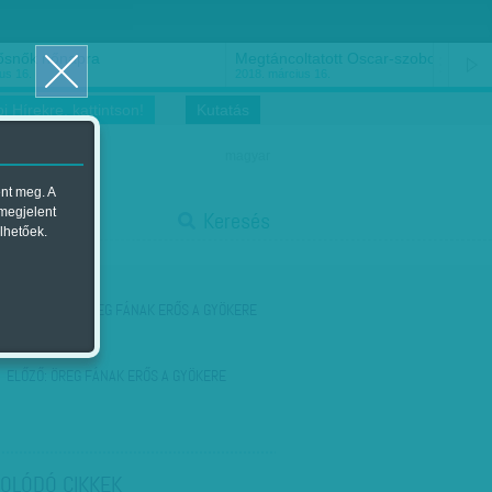
ősnők nőnapra
Megtáncoltatott Oscar-szobor
us 16.
2018. március 16.
i Hírekre, kattintson!
Kutatás
magyar
ent meg. A
start
 megjelent
Keresés
lhetőek.
stop
KÖVETKEZŐ:
ÖREG FÁNAK ERŐS A GYÖKERE
ELŐZŐ:
ÖREG FÁNAK ERŐS A GYÖKERE
OLÓDÓ CIKKEK