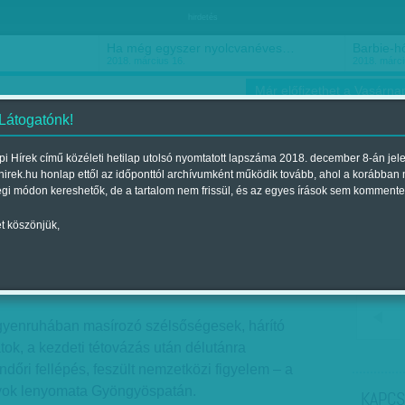
hirdetés
Ha még egyszer nyolcvanéves…
Barbie-h
2018. március 16.
2018. márci
Már előfizethet a Vasárnap
 Látogatónk!
i Hírek című közéleti hetilap utolsó nyomtatott lapszáma 2018. december 8-án jel
hirek.hu honlap ettől az időponttól archívumként működik tovább, ahol a korábban
ókusz
Szerintem
Ízlés
Sport
égi módon kereshetők, de a tartalom nem frissül, és az egyes írások sem kommente
t köszönjük,
: kié itt a véderő?
23.-i lapszámban
gyenruhában masírozó szélsőségesek, hárító
tok, a kezdeti tétovázás után délutánra
endőri fellépés, feszült nemzetközi figyelem – a
yok lenyomata Gyöngyöspatán.
KAPCS