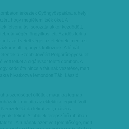
szombaton érkeztek Gyöngyöspatára, a helyi
azért, hogy megfélemlítsék őket. A
ek felvonulási sorozata akkor kezdődött,
február végén öngyilkos lett. Az idős férfi a
rint azért vetett véget az életének, mert azt
vízkárosult cigányok költöznek. A témát
jelentek a Szebb Jövőért Polgárőregyesület
vett telket a cigánysor feletti dombon. A
 hogy kedd óta nincs a falunak vezetése, mert
kra hivatkozva lemondott Tábi László
ruha-szerűséget öltöttek magukra tegnap
uházatuk mutatta az eklektika jegyeit. Volt,
Nemzeti Gárda felirat volt, másén a
nak” felirat. A többiek terepszínű ruhában
latozni. A ruhának azért volt jelentősége, mert