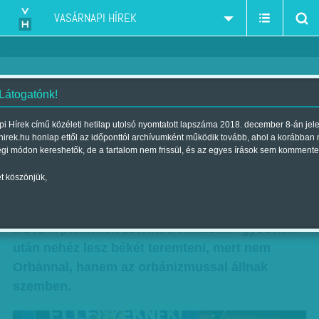
VASÁRNAPI HÍREK
 Látogatónk!
Háború vagy béke múlik a
i Hírek című közéleti hetilap utolsó nyomtatott lapszáma 2018. december 8-án jel
hirek.hu honlap ettől az időponttól archívumként működik tovább, ahol a korábban
választáson
égi módon kereshetők, de a tartalom nem frissül, és az egyes írások sem kommente
Szerző:
Munkatársunktól
| 2013. október 14., hétfő 09:10
t köszönjük,
Ismét Gyurcsány Ferencet választotta elnökévé
a DK. A pártelnök szerint a választási győzelem
után nehéz lesz békét teremteni, mert nem
Orbánnal, hanem az orbánizmussal állnak
szemben.