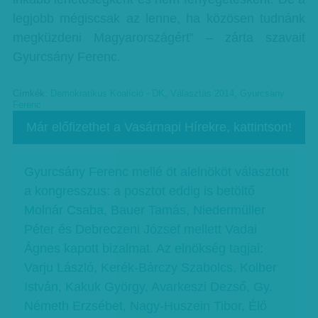
legjobb mégiscsak az lenne, ha közösen tudnánk
megküzdeni Magyarországért” – zárta szavait
Gyurcsány Ferenc.
Címkék:
Demokratikus Koalíció - DK
,
Választás 2014
,
Gyurcsány
Ferenc
Már előfizethet a Vasárnapi Hírekre, kattintson!
Gyurcsány Ferenc mellé öt alelnököt választott
a kongresszus: a posztot eddig is betöltő
Molnár Csaba, Bauer Tamás, Niedermüller
Péter és Debreczeni József mellett Vadai
Ágnes kapott bizalmat. Az elnökség tagjai:
Varju László, Kerék-Bárczy Szabolcs, Kolber
István, Kakuk György, Avarkeszi Dezső, Gy.
Németh Erzsébet, Nagy-Huszein Tibor, Élő