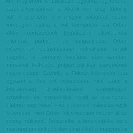
Ami megtörtént a futballban, ugyanaz fog történni
ezzel a kormánnyal is. Akarni nem elég, tudni is
kell” – jelentette ki a magyar válogatott csúfos
vereségére utalva a volt kormányfő, aki Orbán
Viktor rendszerének legádázabb ellenfeleként
jellemezte pártját , de hangsúlyozta: Orbán
önkényének elutasításában radikálisnak tartják
magukat, a kormány leváltása után azonban
mérsékelt balközép, polgári politikát szeretnének
megvalósítani. Szerinte a Fideszt könnyebb lesz
legyőzni a jövő évi választáson, mint utána a
„köztársaság újraalapításával” szabadságot,
nyugalmat és prosperitást hozni az országnak.
„Háború vagy béke” – ez a jövő évi választás egyik
fő kérdése, mert Orbán folyamatosan hadban áll az
ország múltjával, Brüsszellel, a befektetőkkel és a
másképp gondolkodó demokratákkal – magyarázta