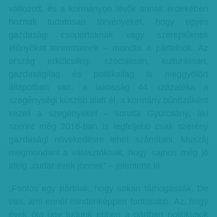
változott, és a kormányon lévők annak érdekében
hoznak tudatosan törvényeket, hogy egyes
gazdasági csoportoknak vagy szereplőknek
előnyöket teremtsenek – mondta a pártelnök. Az
ország erkölcsileg, szociálisan, kulturálisan,
gazdaságilag és politikailag is meggyötört
állapotban van, a lakosság 44 százaléka a
szegénységi küszöb alatt él, a kormány bűnözőként
kezeli a szegényeket – sorolta Gyurcsány, aki
szerint még 2016-ban is legfeljebb csak szerény
gazdasági növekedésre lehet számítani. Muszáj
megmondani a választóknak, hogy sajnos még jó
ideig „cudar évek jönnek” – jelentette ki.
„Fontos egy pártnak, hogy sokan támogassák. De
van, ami ennél mindenképpen fontosabb. Az, hogy
évek óta úgy tudunk ebben a pártban politikusok