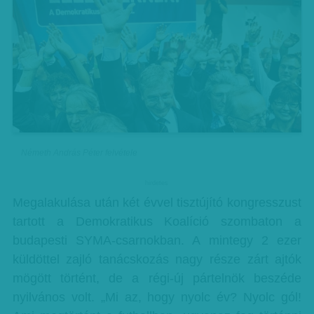
Németh András Péter felvétele
hirdetes
Megalakulása után két évvel tisztújító kongresszust
tartott a Demokratikus Koalíció szombaton a
budapesti SYMA-csarnokban. A mintegy 2 ezer
küldöttel zajló tanácskozás nagy része zárt ajtók
mögött történt, de a régi-új pártelnök beszéde
nyilvános volt. „Mi az, hogy nyolc év? Nyolc gól!