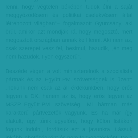
lenni, hogy végtelen békében tudok élni a saját
meggyőződésem és politikai cselekvésem által
létrehozott világban”− fogalmazott Gyurcsány, aki
örül, amikor azt mondják rá, hogy megosztó, mert
megosztott országban annak kell lenni. Aki nem az,
csak szerepet vesz fel, besimul, hazudik, „én meg
nem hazudok. Ilyen egyszerű”.
Beszéde végén a volt miniszterelnök a szocialista
pártnak és az Együtt-PM szövetségnek is üzent:
„nekünk nem csak az áll érdekünkben, hogy erős
legyen a DK, hanem az is, hogy erős legyen az
MSZP–Együtt-PM szövetség. Mi hárman más
karakterű pártvezetők vagyunk. És ha már így
alakult, úgy tűnik egyelőre, hogy külön listákon
fogunk indulni, fordítsuk ezt a javunkra. Lássuk
inkább lehetőségként és nem fenyegetésként. De a