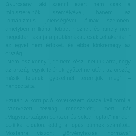
Gyurcsány, aki szerint ezért nem csak a
miniszterelnök személyével, hanem az
„orbánizmus” jelenségével állnak szemben,
amelyben milliónál többet hisznek és amely nem
megoldani akarja a problémákat, csak „eltakarítani”
az egyet nem értőket, és ebbe tönkremegy az
ország.
„Nem lesz könnyű, de nem készülhetünk arra, hogy
az ország egyik felének győzelme után, az ország
másik felének győzelmét teremtjük meg” –
hangoztatta.
Ezután a korrupció következett: össze kell törni a
„szervezett felvilág rendszerét”, mert bár
„Magyarországon sokszor és sokan loptak” minden
politikai oldalon, eddig a lopás bűnnek számított.
Mostanra viszont „törvényhozási normává”