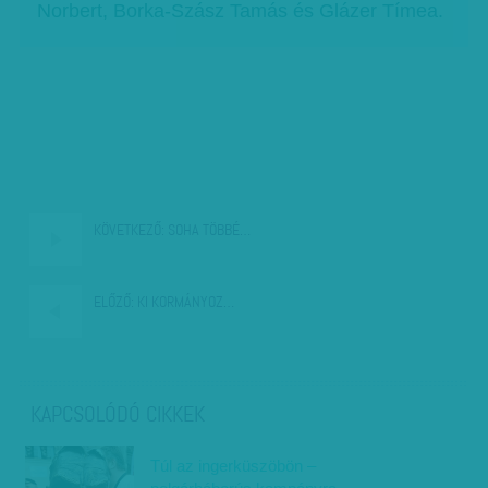
Norbert, Borka-Szász Tamás és Glázer Tímea.
KÖVETKEZŐ:
SOHA TÖBBÉ…
ELŐZŐ:
KI KORMÁNYOZ…
KAPCSOLÓDÓ CIKKEK
Túl az ingerküszöbön –