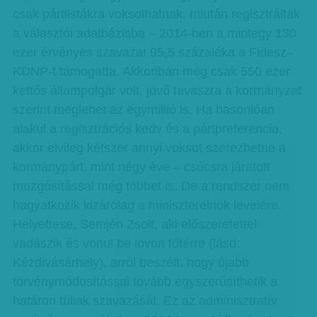
csak pártlistákra voksolhatnak, miután regisztráltak
a választói adatbázisba – 2014-ben a mintegy 130
ezer érvényes szavazat 95,5 százaléka a Fidesz–
KDNP-t támogatta. Akkoriban még csak 550 ezer
kettős állampolgár volt, jövő tavaszra a kormányzat
szerint meglehet az egymillió is. Ha hasonlóan
alakul a regisztrációs kedv és a pártpreferencia,
akkor elvileg kétszer annyi voksot szerezhetne a
kormánypárt, mint négy éve – csúcsra járatott
mozgósítással még többet is. De a rendszer nem
hagyatkozik kizárólag a miniszterelnök levelére.
Helyettese, Semjén Zsolt, aki előszeretettel
vadászik és vonul be lovon főtérre (lásd:
Kézdivásárhely), arról beszélt, hogy újabb
törvénymódosítással tovább egyszerűsíthetik a
határon túliak szavazását. Ez az adminisztratív