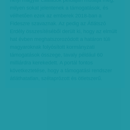
helyi magyar családok példáján mutatja meg,
milyen sokat jelentenek a támogatások, és
vélhetően ezek az emberek 2018-ban a
Fideszre szavaznak. Az pedig az Átlátszó
Erdély összesítéséből derült ki, hogy az elmúlt
hat évben meghatszorozódott a határon túli
magyaroknak folyósított kormányzati
támogatások összege, tavaly például 60
milliárdra kerekedett. A portál fontos
következtetése, hogy a támogatási rendszer
átláthatatlan, szétaprózott és ötletszerű.