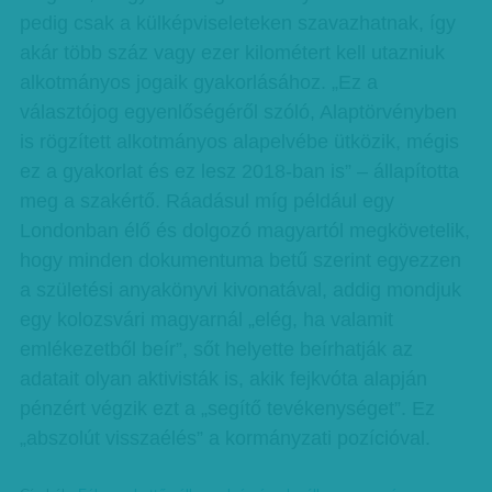
pedig csak a külképviseleteken szavazhatnak, így
akár több száz vagy ezer kilométert kell utazniuk
alkotmányos jogaik gyakorlásához. „Ez a
választójog egyenlőségéről szóló, Alaptörvényben
is rögzített alkotmányos alapelvébe ütközik, mégis
ez a gyakorlat és ez lesz 2018-ban is” – állapította
meg a szakértő. Ráadásul míg például egy
Londonban élő és dolgozó magyartól megkövetelik,
hogy minden dokumentuma betű szerint egyezzen
a születési anyakönyvi kivonatával, addig mondjuk
egy kolozsvári magyarnál „elég, ha valamit
emlékezetből beír”, sőt helyette beírhatják az
adatait olyan aktivisták is, akik fejkvóta alapján
pénzért végzik ezt a „segítő tevékenységet”. Ez
„abszolút visszaélés” a kormányzati pozícióval.