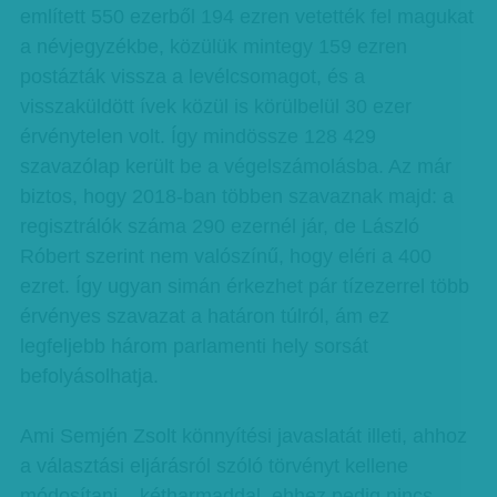
említett 550 ezerből 194 ezren vetették fel magukat
a névjegyzékbe, közülük mintegy 159 ezren
postázták vissza a levélcsomagot, és a
visszaküldött ívek közül is körülbelül 30 ezer
érvénytelen volt. Így mindössze 128 429
szavazólap került be a végelszámolásba. Az már
biztos, hogy 2018-ban többen szavaznak majd: a
regisztrálók száma 290 ezernél jár, de László
Róbert szerint nem valószínű, hogy eléri a 400
ezret. Így ugyan simán érkezhet pár tízezerrel több
érvényes szavazat a határon túlról, ám ez
legfeljebb három parlamenti hely sorsát
befolyásolhatja.
Ami Semjén Zsolt könnyítési javaslatát illeti, ahhoz
a választási eljárásról szóló törvényt kellene
módosítani – kétharmaddal, ehhez pedig nincs