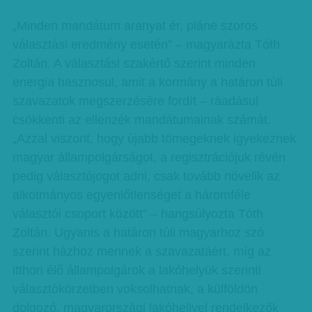
„Minden mandátum aranyat ér, pláne szoros
választási eredmény esetén” – magyarázta Tóth
Zoltán. A választási szakértő szerint minden
energia hasznosul, amit a kormány a határon túli
szavazatok megszerzésére fordít – ráadásul
csökkenti az ellenzék mandátumainak számát.
„Azzal viszont, hogy újabb tömegeknek igyekeznek
magyar állampolgárságot, a regisztrációjuk révén
pedig választójogot adni, csak tovább növelik az
alkotmányos egyenlőtlenséget a háromféle
választói csoport között” – hangsúlyozta Tóth
Zoltán. Ugyanis a határon túli magyarhoz szó
szerint házhoz mennek a szavazatáért, míg az
itthon élő állampolgárok a lakóhelyük szerinti
választókörzetben voksolhatnak, a külföldön
dolgozó, magyarországi lakóhellyel rendelkezők