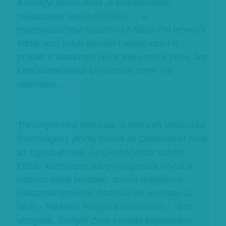
a külügyi tárcán belül „a külképviseleti
választások lebonyolítására” – a
marosvásárhelyi születésű András Pál terveiről
eddig nem sokat lehetett hallani, ezért is
próbált a Vasárnapi Hírek tőle interjút kérni, ám
kapcsolatfelvételi kísérletünk hetek óta
sikertelen.
Törvénysértést kiáltanak. A Nemzeti Választási
Bizottsághoz (NVB) fordult az Orbán-levél miatt
az Együtt elnöke. Szigetvári Viktor szerint
Orbán közpénzen pártpropagandát folytat a
határon túliak körében, amivel megsérti a
választási törvényt. Beadványát azonban az
NVB – hatáskör hiányára hivatkozva – nem
vizsgálta. Semjén Zsolt korábbi bejelentése