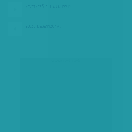
KÖVETKEZŐ:
CILLIAN MURPHY:…
ELŐZŐ:
MEGESSZÜK A…
társadalmi célú hirdetés