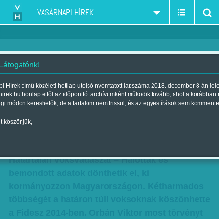
VASÁRNAPI HÍREK
 Látogatónk!
Halott és/vagy határon túli – A
i Hírek című közéleti hetilap utolsó nyomtatott lapszáma 2018. december 8-án jel
hirek.hu honlap ettől az időponttól archívumként működik tovább, ahol a korábban
kettős állampolgárok segíthetik
égi módon kereshetők, de a tartalom nem frissül, és az egyes írások sem kommente
győzelemre a Fideszt
t köszönjük,
Szerző:
Lengyel Tibor
| Megjelent a 2017. július 22.-i lapszámban
Határtalan voksvadászat – Halottak és
bemondott adatok dönthetik el, ki
kormányozzon Magyarországon. Kétharmados
többségét a határon túli voksoknak köszönhette
a Fidesz 2014-ben. Orbán Viktor most törvényt