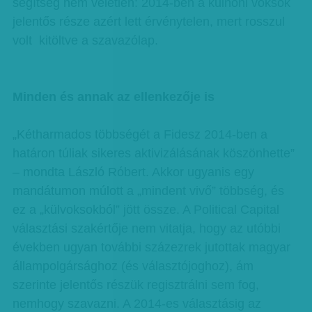
segítség nem véletlen: 2014-ben a külhoni voksok
jelentős része azért lett érvénytelen, mert rosszul
volt kitöltve a szavazólap.
Minden és annak az ellenkezője is
„Kétharmados többségét a Fidesz 2014-ben a
határon túliak sikeres aktivizálásának köszönhette”
– mondta László Róbert. Akkor ugyanis egy
mandátumon múlott a „mindent vivő” többség, és
ez a „külvoksokból” jött össze. A Political Capital
választási szakértője nem vitatja, hogy az utóbbi
években ugyan további százezrek jutottak magyar
állampolgársághoz (és választójoghoz), ám
szerinte jelentős részük regisztrálni sem fog,
nemhogy szavazni. A 2014-es választásig az