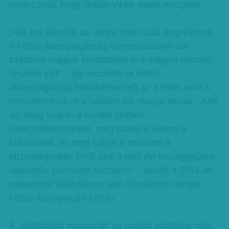
Nem csoda, hogy Orbán Viktor maga mozgósít.
„Hét éve létrejött az, amire majd száz évig vártunk.
A kettős állampolgárság kiterjesztésével sok
százezer magyar hivatalosan is a magyar nemzet
részévé vált” – így kezdődik (a kettős
állampolgárság feldicsérésével) az a levél, amit a
miniszterelnök írt a határon túli magyaroknak. „A tét
az, hogy tudjuk- e tovább javítani
életkörülményeinket, meg tudjuk-e védeni a
kultúránkat, és meg tudjuk-e erősíteni a
biztonságunkat. Erről szól a jövő évi országgyűlési
választás. Döntsünk közösen!” – buzdít a 2018-as
parlamenti választáson való részvételre minden
kettős állampolgárt Orbán.
A „kisebbségi magyarok” az egyéni jelöltekre nem,