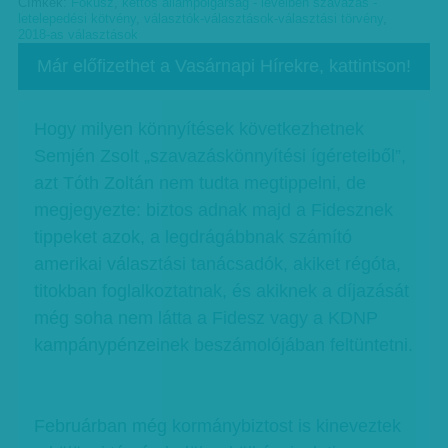
Címkék:
Fókusz
,
kettős állampolgárság - levélben szavazás -
letelepedési kötvény
,
választók-választások-választási törvény
,
2018-as választások
Már előfizethet a Vasárnapi Hírekre, kattintson!
Hogy milyen könnyítések következhetnek
Semjén Zsolt „szavazáskönnyítési ígéreteiből”,
azt Tóth Zoltán nem tudta megtippelni, de
megjegyezte: biztos adnak majd a Fidesznek
tippeket azok, a legdrágábbnak számító
amerikai választási tanácsadók, akiket régóta,
titokban foglalkoztatnak, és akiknek a díjazását
még soha nem látta a Fidesz vagy a KDNP
kampánypénzeinek beszámolójában feltüntetni.
Februárban még kormánybiztost is kineveztek