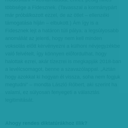
többsége a Fidesznek. (Tavasszal a kormánypárt
már próbálkozott ezzel, de az ötlet – ellenzéki
támogatása híján – elbukott.) Ám így is a
Fidesznek lejt a határon túli pálya: a legsúlyosabb
anomáliát az jelenti, hogy nem kell minden
voksolás előtt kérvényezni a külhoni névjegyzékbe
való felvételt, így könnyen előfordulhat, hogy
halottak ezrei, akár tízezrei is megkapják 2018-ban
a levélcsomagot, benne a szavazólappal. „Aztán
hogy azokkal ki hogyan él vissza, soha nem fogjuk
megtudni” – mondta László Róbert, aki szerint ha
valami, ez súlyosan fenyegeti a választás
legitimitását.
Ahogy rendes diktatúrákhoz illik?