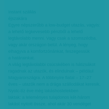
Instant szállás
éjszakára
Egyre népszerűbb a low-budget utazás, vagyis:
a lehető legkevesebb pénzből a lehető
legtávolabb menni. Vagy csak a szomszédba,
vagy akár országon belül. A lényeg, hogy
elhagyva a komfortzónánkat, feszegessük
a határainkat.
A világ legtávolabbi csücskében is hátizsákot
ragadnak az utazók, és elindulnak – például
Magyarországra. A többnyire fiatal – 17–27
éves – utazók nem a drága szállodákat keresik.
Nyolc-tíz éve még lakáshostelekben
laktak: a leleményes tulajdonos két-három
lakást nyitott össze, ahol akár 30 vendéget