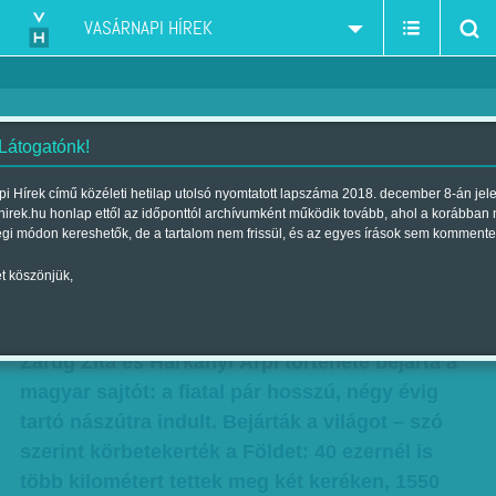
VASÁRNAPI HÍREK
 Látogatónk!
Hátizsákkal a Föld körül - A
i Hírek című közéleti hetilap utolsó nyomtatott lapszáma 2018. december 8-án jel
hirek.hu honlap ettől az időponttól archívumként működik tovább, ahol a korábban
négyéves nászúton a többi
égi módon kereshetők, de a tartalom nem frissül, és az egyes írások sem kommente
utazótól tanultak a legtöbbet
t köszönjük,
Szerző:
Hardi Judit
| Megjelent a 2016. szeptember 17.-i lapszámban
Zárug Zita és Harkányi Árpi története bejárta a
magyar sajtót: a fiatal pár hosszú, négy évig
tartó nászútra indult. Bejárták a világot – szó
szerint körbetekerték a Földet: 40 ezernél is
több kilométert tettek meg két keréken, 1550