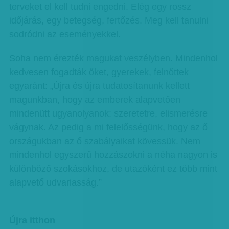
terveket el kell tudni engedni. Elég egy rossz
időjárás, egy betegség, fertőzés. Meg kell tanulni
sodródni az eseményekkel.
Soha nem érezték magukat veszélyben. Mindenhol
kedvesen fogadták őket, gyerekek, felnőttek
egyaránt: „Újra és újra tudatosítanunk kellett
magunkban, hogy az emberek alapvetően
mindenütt ugyanolyanok: szeretetre, elismerésre
vágynak. Az pedig a mi felelősségünk, hogy az ő
országukban az ő szabályaikat kövessük. Nem
mindenhol egyszerű hozzászokni a néha nagyon is
különböző szokásokhoz, de utazóként ez több mint
alapvető udvariasság.”
Újra itthon