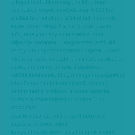
is fogadhatott. Mára megjelentek a nagy,
nemzetközi cégek, amelyek akár 4-500 fős
szállást üzemeltetnek. „Hétről hétre érezzük,
egyre jobban virágzik a low-budget utazási
mód, amelynek egyik népszerű európai
célpontja Budapest – magyarázza Gréti, aki
az egyik budapesti hostelben dolgozik. – Nem
feltétlenül azért választanak minket, az olcsóbb
opciót, mert nincs pénzük drágábbra a
külföldi turistáknak, főleg a nyugati országokból
érkezőknek hihetetlenül olcsó Budapest),
hanem mert a szálláson akarnak spórolni.
A városra szánt költségük körülbelül 20
százalékát
teszi ki a szállás, inkább az élményekre,
utazásra költenek sokat.”
Az ilyen hostelekben nincs hónapokra előre