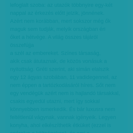
lefoglalt szoba: az utazók többnyire egy-két
nappal az érkezés előtt jelzik, jönnének.
Azért nem korábban, mert sokszor még ők
maguk sem tudják, melyik országban éri
őket a hétvége. A világ összes tájáról
összefújja
a szél az embereket. Színes társaság,
akik csak átutaznak, de közös vonásuk a
nyitottság. Gréti szerint, aki simán elalszik
egy 12 ágyas szobában, 11 vadidegennel, az
nem éppen a tartózkodásáról híres. Sőt nem
egy vendégük azért nem is hajlandó társakkal,
csakis egyedül utazni, mert így sokkal
könnyebben ismerkedik. És bár luxusra nem
feltétlenül vágynak, vannak igényeik. Legyen
konyha, ahol elkészíthetik étküket (ezzel is