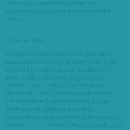
Ehhez csupán megbízható bérlőre van
szükségünk, aki az utazás alatt rendre küldi a
lakbért…
Garázs és luxus
A szálláson Zitáék könnyű szívvel spóroltak. Az
utazás első felében még hajlandók voltak többet
tekerni a legolcsóbb szállásért, később már –
„lehet, fáradtabbak voltunk, vagy az igényeink
változtak, de ha tudtuk is, hogy például két
kilométerrel odébb olcsóbban kapunk szállást” –
már nem feltétlenül tekertek el addig. Aludtak
ötcsillagos szállodában és garázsban,
tömegszálláson és apartmanban. A luxusszálloda
ajándék volt, valaki írt nekik, hogy régóta olvassa a