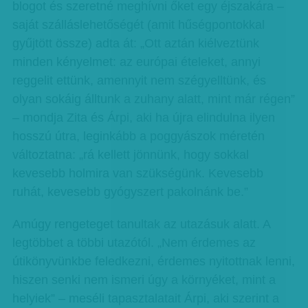
blogot és szeretné meghívni őket egy éjszakára –
saját szálláslehetőségét (amit hűségpontokkal
gyűjtött össze) adta át: „Ott aztán kiélveztünk
minden kényelmet: az európai ételeket, annyi
reggelit ettünk, amennyit nem szégyelltünk, és
olyan sokáig álltunk a zuhany alatt, mint már régen”
– mondja Zita és Árpi, aki ha újra elindulna ilyen
hosszú útra, leginkább a poggyászok méretén
változtatna: „rá kellett jönnünk, hogy sokkal
kevesebb holmira van szükségünk. Kevesebb
ruhát, kevesebb gyógyszert pakolnánk be.”
Amúgy rengeteget tanultak az utazásuk alatt. A
legtöbbet a többi utazótól. „Nem érdemes az
útikönyvünkbe feledkezni, érdemes nyitottnak lenni,
hiszen senki nem ismeri úgy a környéket, mint a
helyiek” – meséli tapasztalatait Árpi, aki szerint a