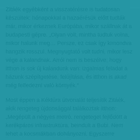
Zitáék egyébként a visszatérésre is tudatosan
készültek: hónapokkal a hazaérésük előtt tudták
már, mikor érkeznek Európába, mikor szállnak át a
budapesti gépre. „Olyan volt, mintha tudtuk volna,
mikor halunk meg… Persze, ez csak így kimondva
hangzik rosszul. Megnyugtató volt tudni, mikor lesz
vége a kalandnak. Arról nem is beszélve, hogy
itthon is sok új kalandunk van: izgalmas feladat a
házunk szépítgetése, felújítása, és itthon is akad
még felfedezni való környék.”
Most éppen a Kéktúra útvonalát teljesítik Zitáék,
akik rengeteg újdonsággal találkoztak itthon:
„Megépült a négyes metró, rengeteget fejlődött a
kerékpáros infrastruktúra, beindult a Bubi. Nem
lehet a kocsmákban dohányozni. Egyszerre