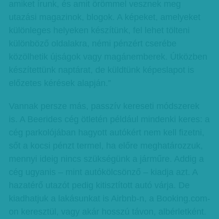
amiket írunk, és amit örömmel vesznek meg
utazási magazinok, blogok. A képeket, amelyeket
különleges helyeken készítünk, fel lehet tölteni
különböző oldalakra, némi pénzért cserébe
közölhetik újságok vagy magánemberek. Útközben
készítettünk naptárat, de küldtünk képeslapot is
előzetes kérések alapján.”
Vannak persze más, passzív kereseti módszerek
is. A Beerides cég ötletén például mindenki keres: a
cég parkolójában hagyott autókért nem kell fizetni,
sőt a kocsi pénzt termel, ha előre meghatározzuk,
mennyi ideig nincs szükségünk a járműre. Addig a
cég ugyanis – mint autókölcsönző – kiadja azt. A
hazatérő utazót pedig kitisztított autó várja. De
kiadhatjuk a lakásunkat is Airbnb-n, a Booking.com-
on keresztül, vagy akár hosszú távon, albérletként.