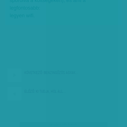
spórolva a költségeken), és ami a
legfontosabb:
legyen wifi.
KÖVETKEZŐ:
BENZINGŐZÖS AGYAK…
ELŐZŐ:
KI TUDJA, HOL ÁLL…
társadalmi célú hirdetés