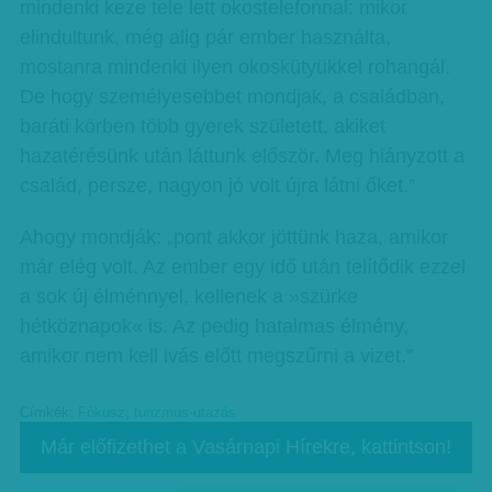
mindenki keze tele lett okostelefonnal: mikor
elindultunk, még alig pár ember használta,
mostanra mindenki ilyen okoskütyükkel rohangál.
De hogy személyesebbet mondjak, a családban,
baráti körben több gyerek született, akiket
hazatérésünk után láttunk először. Meg hiányzott a
család, persze, nagyon jó volt újra látni őket.”
Ahogy mondják: „pont akkor jöttünk haza, amikor
már elég volt. Az ember egy idő után telítődik ezzel
a sok új élménnyel, kellenek a »szürke
hétköznapok« is. Az pedig hatalmas élmény,
amikor nem kell ivás előtt megszűrni a vizet.”
Címkék:
Fókusz
,
turizmus-utazás
Már előfizethet a Vasárnapi Hírekre, kattintson!