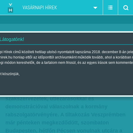
VASÁRNAPI HÍREK
 Látogatónk!
Hiteltelen puhítás
i Hírek című közéleti hetilap utolsó nyomtatott lapszáma 2018. december 8-án jel
hirek.hu honlap ettől az időponttól archívumként működik tovább, ahol a korábban
Szerző:
Balassa Tamás
| Megjelent a 2018. december 08.-i
égi módon kereshetők, de a tartalom nem frissül, és az egyes írások sem kommente
lapszámban
t köszönjük,
A Fidesz által több körben elővezetett puhítási
próbálkozás után bekeményítettek a
szakszervezetek, útlezárásokkal és
demonstrációval válaszolnak a kormány
rabszolgatörvényére. A tiltakozás Veszprémben
már pénteken megkezdődött, szombaton
Budapesten, hétfőn Pécsen vonulnak utcára a