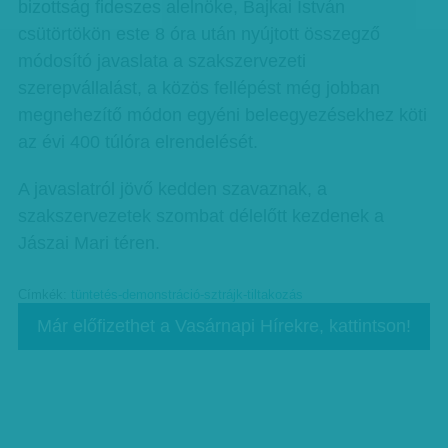
bizottság fideszes alelnöke, Bajkai István
csütörtökön este 8 óra után nyújtott összegző
módosító javaslata a szakszervezeti
szerepvállalást, a közös fellépést még jobban
megnehezítő módon egyéni beleegyezésekhez köti
az évi 400 túlóra elrendelését.
A javaslatról jövő kedden szavaznak, a
szakszervezetek szombat délelőtt kezdenek a
Jászai Mari téren.
Címkék:
tüntetés-demonstráció-sztrájk-tiltakozás
Már előfizethet a Vasárnapi Hírekre, kattintson!