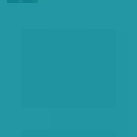
társadalmi célú hirdetés
hirdetés