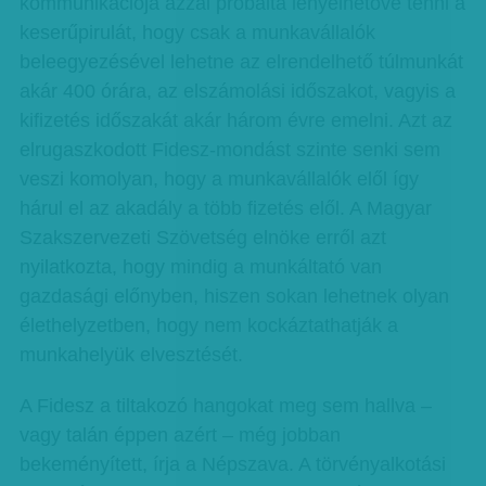
kommunikációja azzal próbálta lenyelhetővé tenni a
keserűpirulát, hogy csak a munkavállalók
beleegyezésével lehetne az elrendelhető túlmunkát
akár 400 órára, az elszámolási időszakot, vagyis a
kifizetés időszakát akár három évre emelni. Azt az
elrugaszkodott Fidesz-mondást szinte senki sem
veszi komolyan, hogy a munkavállalók elől így
hárul el az akadály a több fizetés elől. A Magyar
Szakszervezeti Szövetség elnöke erről azt
nyilatkozta, hogy mindig a munkáltató van
gazdasági előnyben, hiszen sokan lehetnek olyan
élethelyzetben, hogy nem kockáztathatják a
munkahelyük elvesztését.
A Fidesz a tiltakozó hangokat meg sem hallva –
vagy talán éppen azért – még jobban
bekeményített, írja a Népszava. A törvényalkotási