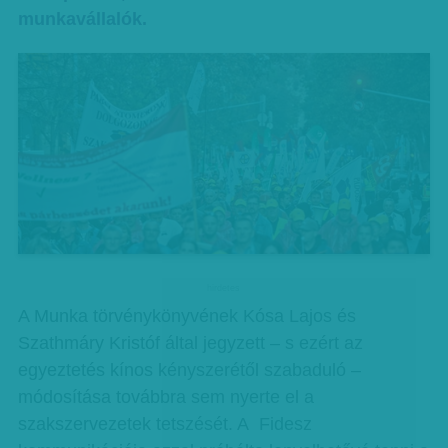
munkavállalók.
hirdetes
A Munka törvénykönyvének Kósa Lajos és
Szathmáry Kristóf által jegyzett – s ezért az
egyeztetés kínos kényszerétől szabaduló –
módosítása továbbra sem nyerte el a
szakszervezetek tetszését. A Fidesz