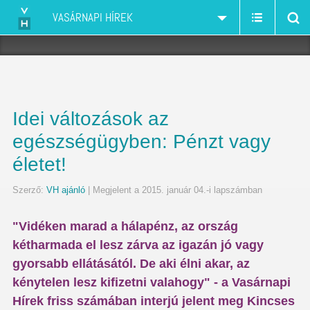
VASÁRNAPI HÍREK
Idei változások az
egészségügyben: Pénzt vagy
életet!
Szerző:
VH ajánló
| Megjelent a 2015. január 04.-i lapszámban
"Vidéken marad a hálapénz, az ország
kétharmada el lesz zárva az igazán jó vagy
gyorsabb ellátásától. De aki élni akar, az
kénytelen lesz kifizetni valahogy" - a Vasárnapi
Hírek friss számában interjú jelent meg Kincses