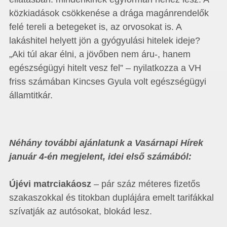
közkiadások csökkenése a drága magánrendelők
felé tereli a betegeket is, az orvosokat is. A
lakáshitel helyett jön a gyógyulási hitelek ideje?
„Aki túl akar élni, a jövőben nem áru-, hanem
egészségügyi hitelt vesz fel” – nyilatkozza a VH
friss számában Kincses Gyula volt egészségügyi
államtitkár.
Néhány további ajánlatunk a Vasárnapi Hírek
január 4-én megjelent, idei első számából:
Újévi matrciakáosz
– pár száz méteres fizetős
szakaszokkal és titokban duplájára emelt tarifákkal
szívatják az autósokat, blokád lesz.