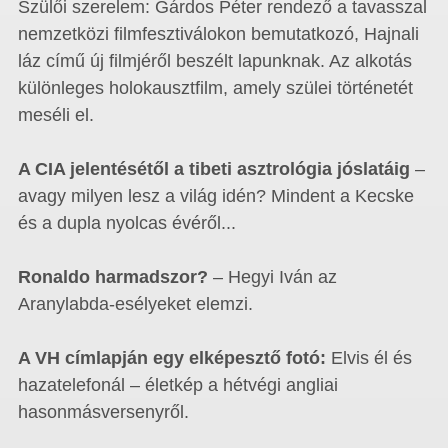
Szülői szerelem: Gárdos Péter rendező a tavasszal
nemzetközi filmfesztiválokon bemutatkozó, Hajnali
láz című új filmjéről beszélt lapunknak. Az alkotás
különleges holokausztfilm, amely szülei történetét
meséli el.
A CIA jelentésétől a tibeti asztrológia jóslatáig
–
avagy milyen lesz a világ idén? Mindent a Kecske
és a dupla nyolcas évéről...
Ronaldo harmadszor?
– Hegyi Iván az
Aranylabda-esélyeket elemzi.
A VH címlapján egy elképesztő fotó:
Elvis él és
hazatelefonál – életkép a hétvégi angliai
hasonmásversenyről.