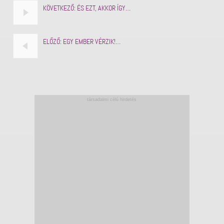
KÖVETKEZŐ:
ÉS EZT, AKKOR ÍGY…
ELŐZŐ:
EGY EMBER VÉRZIK!…
társadalmi célú hirdetés