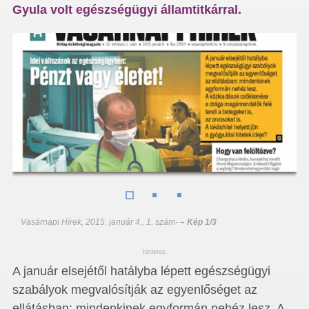
Gyula volt egészségügyi államtitkárral.
Vasárnapi Hírek, 2015. január 4., 1. szám
-
– Kép 1/3
hirdetes
A január elsejétől hatályba lépett egészségügyi
szabályok megvalósítják az egyenlőséget az
ellátásban: mindenkinek egyformán nehéz lesz. A