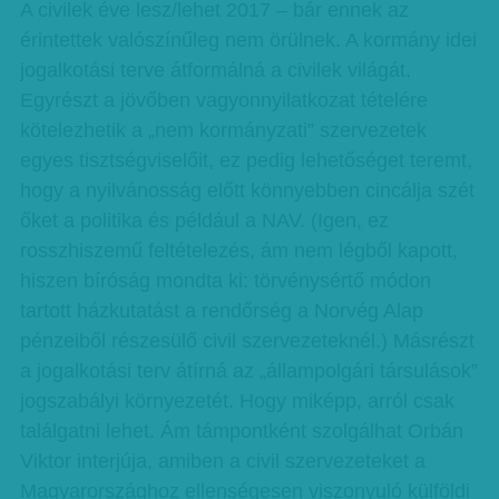
A civilek éve lesz/lehet 2017 – bár ennek az
érintettek valószínűleg nem örülnek. A kormány idei
jogalkotási terve átformálná a civilek világát.
Egyrészt a jövőben vagyonnyilatkozat tételére
kötelezhetik a „nem kormányzati” szervezetek
egyes tisztségviselőit, ez pedig lehetőséget teremt,
hogy a nyilvánosság előtt könnyebben cincálja szét
őket a politika és például a NAV. (Igen, ez
rosszhiszemű feltételezés, ám nem légből kapott,
hiszen bíróság mondta ki: törvénysértő módon
tartott házkutatást a rendőrség a Norvég Alap
pénzeiből részesülő civil szervezeteknél.) Másrészt
a jogalkotási terv átírná az „állampolgári társulások”
jogszabályi környezetét. Hogy miképp, arról csak
találgatni lehet. Ám támpontként szolgálhat Orbán
Viktor interjúja, amiben a civil szervezeteket a
Magyarországhoz ellenségesen viszonyuló külföldi