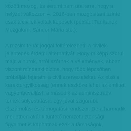
között mozog, és semmi nem utal arra, hogy a
helyzet változzon –, 2016-ban mozgósítani szinte
csak a civilek voltak képesek (például Tanítanék
Mozgalom, Sándor Mária stb.).
A rezsim tehát joggal feltételezheti: a civilek
jelentenek érdemi alternatívát. Hogy miképp szorul
majd a hurok, arról szórnak a vélemények, abban
viszont mindenki biztos, hogy több lépcsőben
próbálják lejáratni a civil szervezeteket. Az első a
karaktergyilkosság (ennek eszköze lehet az említett
vagyonbevallás), a második az adminisztratív
terhek súlyosbítása: egy jóval szigorúbb
elszámolási és támogatási rendszer. De a harmadik
menetben akár kitüntető nemzetbiztonsági
figyelmet is kaphatnak ezek a társaságok,