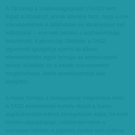
A Társaság a Szabadságjogokért (TASZ) nem
fogad el közpénzt, ennek ellenére hiszi, hogy a civil
szervezeteknek is átláthatóan és törvényesen kell
működniük – erre való például a közhasznúsági
beszámoló. Kapronczay Stefánia, a TASZ
ügyvezető igazgatója szerint az állami
ellehetetlenítés egyik formája az adminisztratív
terhek növelése: ez a kisebb szervezeteket
megbéníthatja, illetve akadályozhatja újak
létrejöttét.
A másik formája a támogatások megvonása lehet.
A TASZ bevételeinek komoly részét a Soros-
alapítványoktól érkező támogatások adják, ha ezek
hirtelen elapadnának, csökkenteni kéne a
szervezet méretét. A jogvédő munka nem szűnne