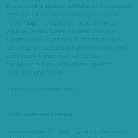
erők előretolt állásaiként definiálja. A miniszterelnök
kevés konkrétumot mond, csak Soros György
érdekeltségeit nevezi néven, illetve amerikai
politikusokra utal. Ennek fényében különösen
elgondolkodtató jogalkotási törvényben található
azon rész, ami „nemzetközi szinten működőképes
megoldások” kidolgozását/ átemelését
szorgalmazza. Ilyen „civilregulázó” rendszer
ugyanis tényleg működik.
Vlagyimir Putyin alkotta meg.
A változatlanság a lényeg
Oroszországban mindegy, hogy a civil szervezetek