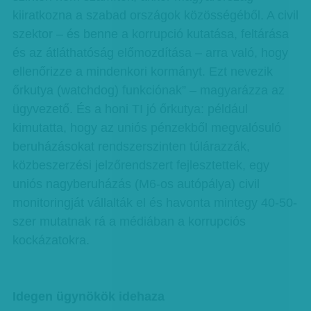
kiiratkozna a szabad országok közösségéből. A civil
szektor – és benne a korrupció kutatása, feltárása
és az átláthatóság előmozdítása – arra való, hogy
ellenőrizze a mindenkori kormányt. Ezt nevezik
őrkutya (watchdog) funkciónak” – magyarázza az
ügyvezető. És a honi TI jó őrkutya: például
kimutatta, hogy az uniós pénzekből megvalósuló
beruházásokat rendszerszinten túlárazzák,
közbeszerzési jelzőrendszert fejlesztettek, egy
uniós nagyberuházás (M6-os autópálya) civil
monitoringját vállalták el és havonta mintegy 40-50-
szer mutatnak rá a médiában a korrupciós
kockázatokra.
Idegen ügynökök idehaza