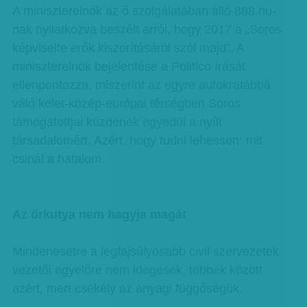
A miniszterelnök az ő szolgálatában álló 888.hu-
nak nyilatkozva beszélt arról, hogy 2017 a „Soros
képviselte erők kiszorításáról szól majd”. A
miniszterelnök bejelentése a Politico írását
ellenpontozza, miszerint az egyre autokratábbá
váló kelet-közép-európai térségben Soros
támogatottjai küzdenek egyedül a nyílt
társadalomért. Azért, hogy tudni lehessen: mit
csinál a hatalom.
Az őrkutya nem hagyja magát
Mindenesetre a legfajsúlyosabb civil szervezetek
vezetői egyelőre nem idegesek, többek között
azért, mert csekély az anyagi függőségük.