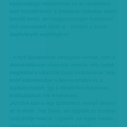
egészségügyi ellátásokhoz és az oktatáshoz
való hozzáférésért. E feladatok többsége állami
teendő lenne, ám Magyarországon különböző
civil szervezetek látják el – például a Soros-
alapítványok segítségével.
- A nyílt társadalmak válságban vannak, mert a
demokratikusan választott vezetők nem tudtak
megfelelni a választók jogos elvárásainak, akik
ezért kiábrándultak a demokráciából és a
kapitalizmusból. Így a diktatórikus hatalmak,
maffiaállamok élik fénykorukat.
„Az USA-ban is egy szélhámos, leendő diktátor
az új elnök”, írta Soros, aki aggódik az Európai
Unió jövője miatt is. Ugyanis „az egyre inkább
Vlagyimir Putyin befolyása alá kerül”,