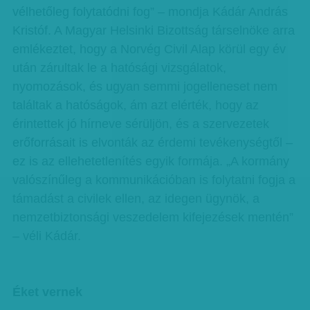
vélhetőleg folytatódni fog” – mondja Kádár András
Kristóf. A Magyar Helsinki Bizottság társelnöke arra
emlékeztet, hogy a Norvég Civil Alap körül egy év
után zárultak le a hatósági vizsgálatok,
nyomozások, és ugyan semmi jogelleneset nem
találtak a hatóságok, ám azt elérték, hogy az
érintettek jó hírneve sérüljön, és a szervezetek
erőforrásait is elvonták az érdemi tevékenységtől –
ez is az ellehetetlenítés egyik formája. „A kormány
valószínűleg a kommunikációban is folytatni fogja a
támadást a civilek ellen, az idegen ügynök, a
nemzetbiztonsági veszedelem kifejezések mentén”
– véli Kádár.
Éket vernek