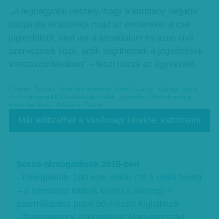
,,A legnagyobb veszély, hogy a kormány negatív
hadjárata eltántorítja majd az embereket a civil
jogvédőktől, éket ver a társadalom és azon civil
szervezetek közé, amik segíthetnek a jogsértések
visszaszorításában” – teszi hozzá az ügyvezető.
Címkék:
Fókusz
,
illiberális rendszer
,
Soros György - George Soros
,
civil szervezet-NGO-aktivisták-civilek
,
jogvédők
,
Orbán-kormány
,
orosz befolyás - Orbán és Putyin
Már előfizethet a Vasárnapi Hírekre, kattintson!
Soros-támogatások 2015-ben
- Energiaklub: 100 ezer dollár (29,5 millió forint)
– a szervezet többek között a mintegy 4
ezermilliárdos paksi bővítéssel foglalkozik
- Transparency International Magyarország