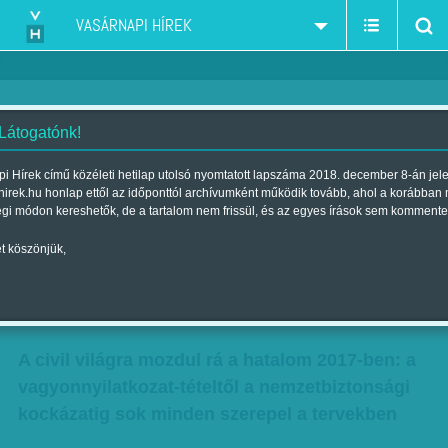
VASÁRNAPI HÍREK
 Látogatónk!
Putyini sablonnal dolgozhat
i Hírek című közéleti hetilap utolsó nyomtatott lapszáma 2018. december 8-án jel
hirek.hu honlap ettől az időponttól archívumként működik tovább, ahol a korábban
Orbán – cél: a lebutított
égi módon kereshetők, de a tartalom nem frissül, és az egyes írások sem kommente
társadalom - Indul az állami
t köszönjük,
civilvadászat
Szerzők:
N. B. GY.
,
K. V.
| Megjelent a 2017. január 07.-i lapszámban
A civil világra mozdul rá a hatalom 2017-ben: a
vagyonnyilatkozat-tételtől a nemzetbiztonsági
kockázatig sok minden szerepel a tervekben