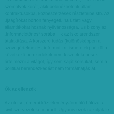
személyek körét, akik belenézhetnek állami
kontraktusokba, közbeszerzések részleteibe stb. Az
újságírókat börtön fenyegeti, ha üzleti vagy
államtitkokat hoznak nyilvánosságra. És bizony az
„információtörlés” sorába illik az iskolarendszer
átalakítása. A korszerű tudás (különösképpen a
szövegértelmezés, informatikai ismeretek) nélkül a
következő nemzedékek nem lesznek képesek
értelmezni a világot, így sem saját sorsukat, sem a
politikai berendezkedést nem formálhatják át.
Ők az ellenzék
Az utolsó, érdemi közvélemény-formáló hálózat a
civil szervezeteké maradt. Ugyanis ezek rajzolják le