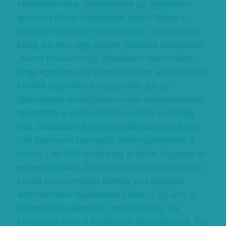
ellehetetlenítse, hiteltelenítse az egyébként
gyakorta állami feladatokat ellátó, illetve a
rendszert kritizáló szervezeteket. Hiszen ez a
billog azt jelzi: egy idegen hatalmat szolgálnak
„Szent Oroszország” ellenében. Nem csoda,
hogy egyetlen civil szervezet sem akart önként
külföldi ügynökként regisztrálni, így az
igazságügyi minisztérium vette automatikusan
lajstromba a szervezeteket. Végül a mintegy
500, társadalmi felelősségvállalással működő
civil szervezet harmadát rákényszerítették a
listára – és több tucat meg is szűnt. Ugyanis az
emberi jogokért, az állampolgári tudatosságért
küzdő szervezeteket komoly és költséges
adminisztratív eljárásokra kötelezi. És erre a
listára bárki rákerülhet, még akkor is, ha
formálisan nem is foglalkozik közpolitikával. Így