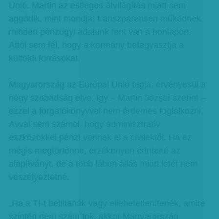
Unió. Martin az estleges átvilágítás miatt sem
aggódik, mint mondja: transzparensen működnek,
minden pénzügyi adatunk fent van a honlapon.
Attól sem fél, hogy a kormány befagyasztja a
külföldi forrásokat.
Magyarország az Európai Unió tagja, érvényesül a
négy szabadság elve, így – Martin József szerint –
ezzel a forgatókönyvvel nem érdemes foglalkozni.
Avval sem számol, hogy adminisztratív
eszközökkel pénzt vonnak el a civilektől. Ha ez
mégis megtörténne, érzékenyen érintené az
alapítványt, de a több lábon állás miatt létét nem
veszélyeztetné.
„Ha a TI-t betiltanák vagy ellehetetlenítenék, amire
szintén nem számítok, akkor Magyarország