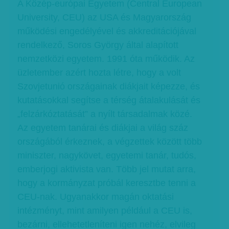
A Közép-európai Egyetem (Central European
University, CEU) az USA és Magyarország
működési engedélyével és akkreditációjával
rendelkező, Soros György által alapított
nemzetközi egyetem. 1991 óta működik. Az
üzletember azért hozta létre, hogy a volt
Szovjetunió országainak diákjait képezze, és
kutatásokkal segítse a térség átalakulását és
„felzárkóztatását” a nyílt társadalmak közé.
Az egyetem tanárai és diákjai a világ száz
országából érkeznek, a végzettek között több
miniszter, nagykövet, egyetemi tanár, tudós,
emberjogi aktivista van. Több jel mutat arra,
hogy a kormányzat próbál keresztbe tenni a
CEU-nak. Ugyanakkor magán oktatási
intézményt, mint amilyen például a CEU is,
bezárni, ellehetetleníteni igen nehéz, elvileg