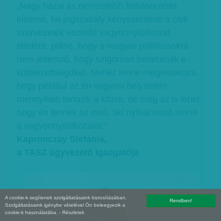
„Nagy hazai és nemzetközi felháborodás
kísérné, ha jogszabály kényszerítené a civil
szervezetek vezetőit vagyonnyilatkozat
tételére, pláne, hogy a magyar politikusokra
nem jellemző, hogy szigorúan betartanák e
kötelezettségüket. Nehéz lenne megindokolni,
hogy például az én vagyoni helyzetem
mennyiben tartozik a közre, de még az is lehet,
hogy én lennék az első, aki nyilvánossá tenné
a vagyonnyilatkozatát.”
Kapronczay Stefánia,
a TASZ ügyvezető igazgatója
A cookie-k segítenek szolgáltatásaink biztosításában.
Rendben!
Szolgáltatásaink igénybe vételével Ön beleegyezik a
cookie-k használatába.
- Részletek