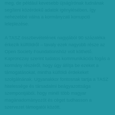
meg, de például kevesebb újságírónak tudnának
segíteni közérdekű adatok igénylésében, így
nehezebbé válna a kormányzati korrupció
leleplezése.
A TASZ összbevételének nagyjából 90 százaléka
érkezik külföldről – tavaly ezek nagyobb része az
Open Society Foundationshöz volt köthető.
Kapronczay szerint tudatos kommunikációs fogás a
kormány részéről, hogy úgy állítja be ezeket a
támogatásokat, mintha külföldi érdekeket
szolgálnának. Ugyanakkor fontosnak tartja a TASZ
hitelessége és társadalmi beágyazottsága
szempontjából, hogy minél több magyar
magánadományozót és céget tudhasson a
szervezet támogatói között.