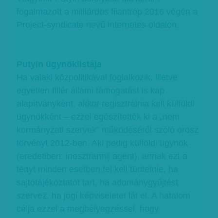
fogalmazott a milliárdos filantróp 2016 végén a
Project-syndicate nevű internetes oldalon.
Putyin ügynöklistája
Ha valaki közpolitikával foglalkozik, illetve
egyetlen fillér állami támogatást is kap
alapítványként, akkor regisztrálnia kell külföldi
ügynökként – ezzel egészítették ki a „nem
kormányzati szervek” működéséről szóló orosz
törvényt 2012-ben. Aki pedig külföldi ügynök
(eredetiben: inosztrannij agent), annak ezt a
tényt minden esetben fel kell tüntetnie, ha
sajtótájékoztatót tart, ha adománygyűjtést
szervez, ha jogi képviseletet lát el. A hatalom
célja ezzel a megbélyegzéssel, hogy