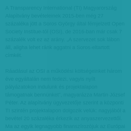
A Transparency International (TI) Magyarország
Alapítvány bevételeinek 2015-ben még 27
százaléka jött a Soros György által fémjelzett Open
Society Institue-tól (OSI), de 2016-ban már csak 7
százalék volt ez az arány. „A szervezet sok lábon
áll, aligha lehet ránk aggatni a Soros-eltartott
címkét.
Ráadásul az OSI a működési költségeinket három
éve egyáltalán nem fedezi, vagyis nyílt
pályázatokon indulunk és projektalapon
támogatnak bennünket”, magyarázza Martin József
Péter. Az alapítvány ügyvezetője szerint a központi
TI szintén projektalapon dolgozik velük: nagyjából a
bevétel 20 százaléka érkezik az anyaszervezettől.
Ma az egyik legnagyobb finanszírozójuk az Európai