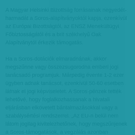
A Magyar Helsinki Bizottság forrásainak negyedét-
harmadát a Soros-alapítványoktól kapja, ezenkívül
az Európai Bizottságtól, az ENSZ Menekültügyi
Főbiztosságától és a brit székhelyű Oak
Alapítványtól érkezik támogatás.
Ha a Soros-dotációk elmaradnának, akkor
megszűnne vagy összezsugorodna emberi jogi
tanácsadó programjuk. Márpedig évente 1-2 ezer
ügyben adnak tanácsot, ezenkívül 50-60 esetben
látnak el jogi képviseletet. A Soros-pénzek tették
lehetővé, hogy foglalkozhassanak a hivatali
eljárásban elkövetett bántalmazásokkal vagy a
szabálysértési rendszerrel. „Az EU-n belül nem
látom jogilag kivitelezhetőnek, hogy megszűnjenek
a Soros-támogatások, a vegzálás azonban