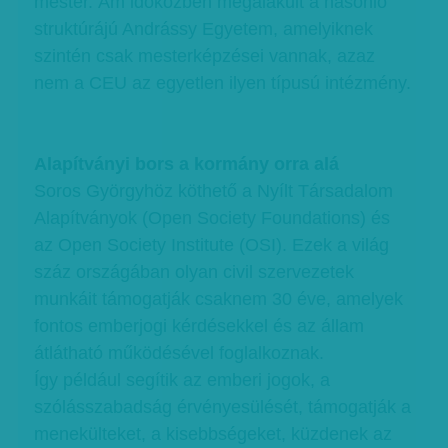
mester. Ám időközben megalakult a hasonló
struktúrájú Andrássy Egyetem, amelyiknek
szintén csak mesterképzései vannak, azaz
nem a CEU az egyetlen ilyen típusú intézmény.
Alapítványi bors a kormány orra alá
Soros Györgyhöz köthető a Nyílt Társadalom
Alapítványok (Open Society Foundations) és
az Open Society Institute (OSI). Ezek a világ
száz országában olyan civil szervezetek
munkáit támogatják csaknem 30 éve, amelyek
fontos emberjogi kérdésekkel és az állam
átlátható működésével foglalkoznak.
Így például segítik az emberi jogok, a
szólásszabadság érvényesülését, támogatják a
menekülteket, a kisebbségeket, küzdenek az