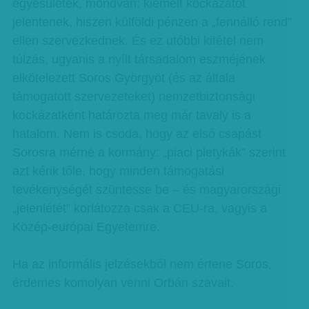
egyesületek, mondván: kiemelt kockázatot
jelentenek, hiszen külföldi pénzen a „fennálló rend”
ellen szervezkednek. És ez utóbbi kitétel nem
túlzás, ugyanis a nyílt társadalom eszméjének
elkötelezett Soros Györgyöt (és az általa
támogatott szervezeteket) nemzetbiztonsági
kockázatként határozta meg már tavaly is a
hatalom. Nem is csoda, hogy az első csapást
Sorosra mérné a kormány: „piaci pletykák” szerint
azt kérik tőle, hogy minden támogatási
tevékenységét szüntesse be – és magyarországi
„jelenlétét” korlátozza csak a CEU-ra, vagyis a
Közép-európai Egyetemre.
Ha az informális jelzésekből nem értene Soros,
érdemes komolyan venni Orbán szavait.