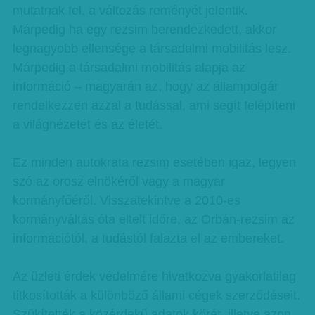
mutatnak fel, a változás reményét jelentik.
Márpedig ha egy rezsim berendezkedett, akkor
legnagyobb ellensége a társadalmi mobilitás lesz.
Márpedig a társadalmi mobilitás alapja az
információ – magyarán az, hogy az állampolgár
rendelkezzen azzal a tudással, ami segít felépíteni
a világnézetét és az életét.
Ez minden autokrata rezsim esetében igaz, legyen
szó az orosz elnökéről vagy a magyar
kormányfőéről. Visszatekintve a 2010-es
kormányváltás óta eltelt időre, az Orbán-rezsim az
információtól, a tudástól falazta el az embereket.
Az üzleti érdek védelmére hivatkozva gyakorlatilag
titkosították a különböző állami cégek szerződéseit.
Szűkítették a közérdekű adatok körét, illetve azon