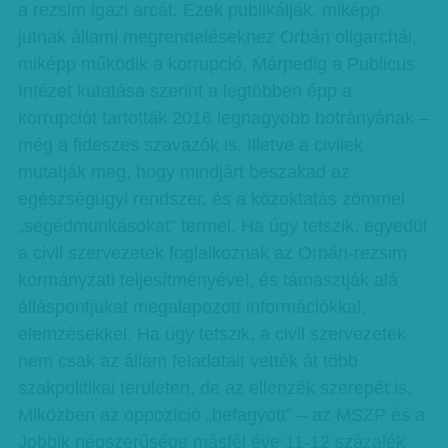
a rezsim igazi arcát. Ezek publikálják, miképp
jutnak állami megrendelésekhez Orbán oligarchái,
miképp működik a korrupció. Márpedig a Publicus
Intézet kutatása szerint a legtöbben épp a
korrupciót tartották 2016 legnagyobb botrányának –
még a fideszes szavazók is. Illetve a civilek
mutatják meg, hogy mindjárt beszakad az
egészségügyi rendszer, és a közoktatás zömmel
„segédmunkásokat” termel. Ha úgy tetszik, egyedül
a civil szervezetek foglalkoznak az Orbán-rezsim
kormányzati teljesítményével, és támasztják alá
álláspontjukat megalapozott információkkal,
elemzésekkel. Ha úgy tetszik, a civil szervezetek
nem csak az állam feladatait vették át több
szakpolitikai területen, de az ellenzék szerepét is.
Miközben az oppozíció „befagyott” – az MSZP és a
Jobbik népszerűsége másfél éve 11-12 százalék