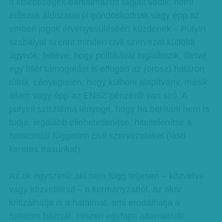
a kisebbségek bántalmazott tagjait védik, nemi
erőszak áldozatairól gondoskodnak vagy épp az
emberi jogok érvényesüléséért küzdenek – Putyin
szabályai szerint minden civil szervezet külföldi
ügynök: feltéve, hogy politikával foglalkozik, illetve
egy fillér támogatást is elfogad az (orosz) határon
túlról. Lényegtelen, hogy külhoni alapítvány, másik
állam vagy épp az ENSZ pénzéről van szó. A
putyini szisztéma lényege, hogy ha betiltani nem is
tudja, legalább ellehetetlenítse, hiteltelenítse a
hatalomtól független civil szervezeteket (lásd
keretes írásunkat).
Az ok egyszerű: aki nem függ teljesen – közvetve
vagy közvetlenül – a kormányzattól, az akár
kritizálhatja is a hatalmat, ami erodálhatja a
hatalom bázisát. Hiszen egyfajta alternatívát