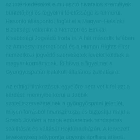
az intézkedéseket elmulasztó hivatalos személyek
büntetőjogi és fegyelmi felelőssége is felmerül.
Hasonló álláspontot foglal el a Magyar–Helsinki
Bizottság, valamint a Nemzeti és Etnikai
Kisebbségi Jogvédő Iroda is. A hét második felében
az Amnesty International és a Human Rights First
nemzetközi jogvédő szervezetek levelet küldtek a
magyar kormánynak, fölhívva a figyelmet a
Gyöngyöspatán kialakult általános zaklatásra.
Az eddigi tiltakozások egyelőre nem vetik fel azt a
kérdést, mennyibe kerül a Jobbik
szatelitszervezeteinek a gyöngyöspatai jelenlét,
milyen forrásból finanszírozza és biztosítja majd a
Szebb Jövőért a maga embereinek rendszeres
szállítását és váltását Hajdúhadházán. A tervezett
tevékenység súlypontja ugyanis áprilisra átkerül