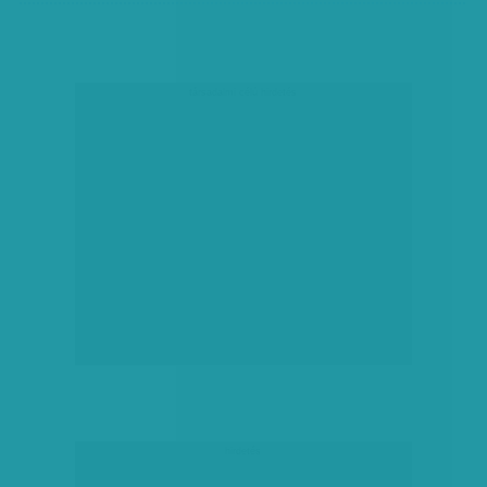
társadalmi célú hirdetés
hirdetés