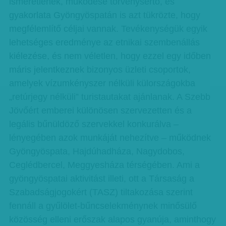
ismeretlenek, működése törvénysértő, és
gyakorlata Gyöngyöspatán is azt tükrözte, hogy
megfélemlítő céljai vannak. Tevékenységük egyik
lehetséges eredménye az etnikai szembenállás
kiélezése, és nem véletlen, hogy ezzel egy időben
máris jelentkeznek bizonyos üzleti csoportok,
amelyek vízumkényszer nélküli külországokba
„retúrjegy nélküli” turistautakat ajánlanak. A Szebb
Jövőért emberei különösen szervezetten és a
legális bűnüldöző szervekkel konkurálva –
lényegében azok munkáját nehezítve – működnek
Gyöngyöspata, Hajdú­hadháza, Nagydobos,
Ceglédbercel, Meggyesháza térségében. Ami a
gyöngyöspatai aktivitást illeti, ott a Társaság a
Szabadságjogokért (TASZ) tiltakozása szerint
fennáll a gyűlölet-bűncselekménynek minősülő
közösség elleni erőszak alapos gyanúja, aminthogy