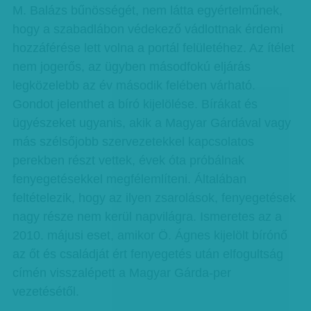
M. Balázs bűnösségét, nem látta egyértelműnek,
hogy a szabadlábon védekező vádlottnak érdemi
hozzáférése lett volna a portál felületéhez. Az ítélet
nem jogerős, az ügyben másodfokú eljárás
legközelebb az év második felében várható.
Gondot jelenthet a bíró kijelölése. Bírákat és
ügyészeket ugyanis, akik a Magyar Gárdával vagy
más szélsőjobb szervezetekkel kapcsolatos
perekben részt vettek, évek óta próbálnak
fenyegetésekkel megfélemlíteni. Általában
feltételezik, hogy az ilyen zsarolások, fenyegetések
nagy része nem kerül napvilágra. Ismeretes az a
2010. májusi eset, amikor Ö. Ágnes kijelölt bírónő
az őt és családját ért fenyegetés után elfogultság
címén visszalépett a Magyar Gárda-per
vezetésétől.