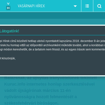
VASÁRNAPI HÍREK
 Látogatónk!
Szolgálatra jelentkezik a Jobbik
i Hírek című közéleti hetilap utolsó nyomtatott lapszáma 2018. december 8-án jel
hirek.hu honlap ettől az időponttól archívumként működik tovább, ahol a korábban
| Megjelent a 2011. március 20.-i lapszámban
égi módon kereshetők, de a tartalom nem frissül, és az egyes írások sem kommente
A Polgárőrség rendfenntartó feladatát átvenni
t köszönjük,
kívánó Szebb Jövőért Polgárőr Egyesületben
örömmel és megelégedéssel fogadták M.
Balázsnak, az újnyilas irányvételűnek tekintett
Kuruc.info internetes honlap szerkesztésével
vádolt újságírónak március 11-én
nyilvánosságra hozott felmentését a
székesfehérvári bíróságon.