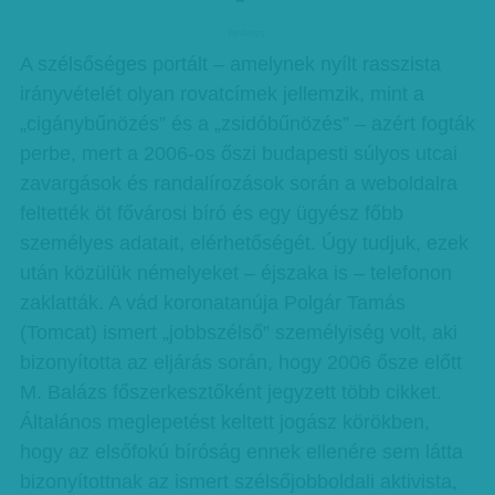
hirdetes
A szélsőséges portált – amelynek nyílt rasszista
irányvételét olyan rovatcímek jellemzik, mint a
„cigánybűnözés” és a „zsidóbűnözés” – azért fogták
perbe, mert a 2006-os őszi budapesti súlyos utcai
zavargások és randalírozások során a weboldalra
feltették öt fővárosi bíró és egy ügyész főbb
személyes adatait, elérhetőségét. Úgy tudjuk, ezek
után közülük némelyeket – éjszaka is – telefonon
zaklatták. A vád koronatanúja Polgár Tamás
(Tomcat) ismert „jobbszélső” személyiség volt, aki
bizonyította az eljárás során, hogy 2006 ősze előtt
M. Balázs főszerkesztőként jegyzett több cikket.
Általános meglepetést keltett jogász körökben,
hogy az elsőfokú bíróság ennek ellenére sem látta
bizonyítottnak az ismert szélsőjobboldali aktivista,