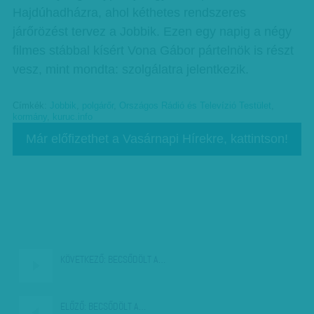
Hajdúhadházra, ahol kéthetes rendszeres
járőrözést tervez a Jobbik. Ezen egy napig a négy
filmes stábbal kísért Vona Gábor pártelnök is részt
vesz, mint mondta: szolgálatra jelentkezik.
Címkék:
Jobbik
,
polgárőr
,
Országos Rádió és Televízió Testület
,
kormány
,
kuruc.info
Már előfizethet a Vasárnapi Hírekre, kattintson!
KÖVETKEZŐ:
BECSŐDÖLT A…
ELŐZŐ:
BECSŐDÖLT A…