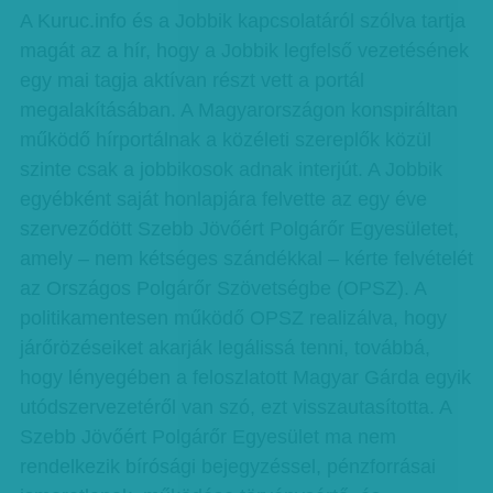
A Kuruc.info és a Jobbik kapcsolatáról szólva tartja
magát az a hír, hogy a Jobbik legfelső vezetésének
egy mai tagja aktívan részt vett a portál
megalakításában. A Magyarországon konspiráltan
működő hírportálnak a közéleti szereplők közül
szinte csak a jobbikosok adnak interjút. A Jobbik
egyébként saját honlapjára felvette az egy éve
szerveződött Szebb Jövőért Polgárőr Egyesületet,
amely – nem kétséges szándékkal – kérte felvételét
az Országos Polgárőr Szövetségbe (OPSZ). A
politikamentesen működő OPSZ realizálva, hogy
járőrözéseiket akarják legálissá tenni, továbbá,
hogy lényegében a feloszlatott Magyar Gárda egyik
utódszervezetéről van szó, ezt visszautasította. A
Szebb Jövőért Polgárőr Egyesület ma nem
rendelkezik bírósági bejegyzéssel, pénzforrásai