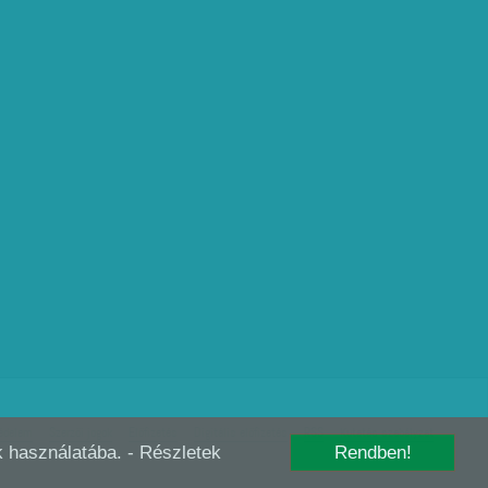
édelem
Szerzői jogok
Előfizetés
Digitális előfizetés
RSS
Kutatás szabályzat
-k használatába.
- Részletek
Rendben!