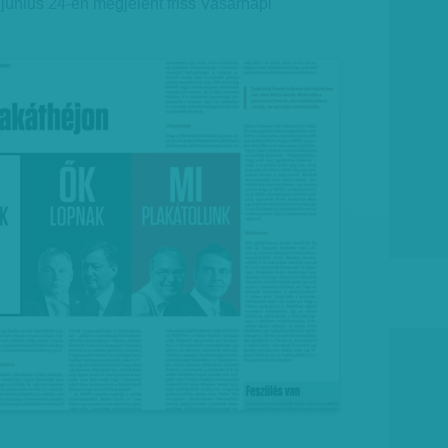
a június 24-én megjelent friss Vasárnapi