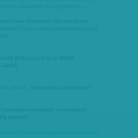
t tesz a választókon és a jogállamon.
jesen más helyzetben van, mint Botka
parlamenti frakció, nem különösebben zavarja,
ódik.
úzódik Botka László és az MSZP
 között.
friss VH-ban,
"Elcsúsztak a plakáthéjon"
ár szombaton megjelent, és következő
ig kapható.
álasztások
,
választási kampány
,
választók-választások-