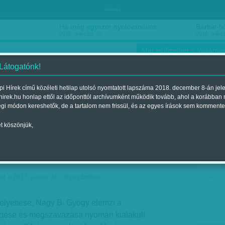
hirdetés
Ha még egyszer nyolcvanéves…
Barbie-h
2018. március 16.
2018. márci
Már előfizethet a Vasárnap
 Látogatónk!
i Hírek című közéleti hetilap utolsó nyomtatott lapszáma 2018. december 8-án jel
hirek.hu honlap ettől az időponttól archívumként működik tovább, ahol a korábban
ókusz
Szerintem
Ízlés
Sport
égi módon kereshetők, de a tartalom nem frissül, és az egyes írások sem kommente
t köszönjük,
és gyávaság – A lex-
tere
nt a 2017. június 24.-i lapszámban
elyettese, Nagy B. Gyögy elemzi a
sztése és megszavazása nyomán kialakult