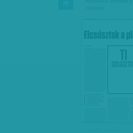
belpolitikai helyzetet 
Hírekben.
VH, 2017. június 24.