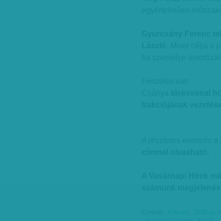
egyértelműen erőszako
Gyurcsány Ferenc tel
László.
Mivel célja a 
ha személye amortizál
Feszülés van
Csúnya
törésvonal h
frakciójának vezetése
A részletes elemzés a 
címmel olvasható.
A Vasárnapi Hírek m
számunk megjelenésé
Címkék:
Fókusz
,
2018-as v
választási törvény
,
Ajánló