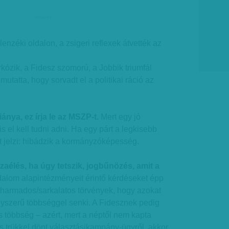
hirdetes
enzéki oldalon, a zsigeri reflexek átvették az
ózik, a Fidesz szomorú, a Jobbik triumfál
mutatta, hogy sorvadt el a politikai ráció az
iánya, ez írja le az MSZP-t.
Mert egy jó
s el kell tudni adni. Ha egy párt a legkisebb
t jelzi: hibádzik a kormányzóképesség.
aélés, ha úgy tetszik, jogbűnözés, amit a
dalom alapintézményeit érintő kérdéseket épp
tharmados/sarkalatos törvények, hogy azokat
gyszerű többséggel senki. A Fidesznek pedig
 többség – azért, mert a néptől nem kapta
s trükkel dönt választásikampány-ügyről, akkor