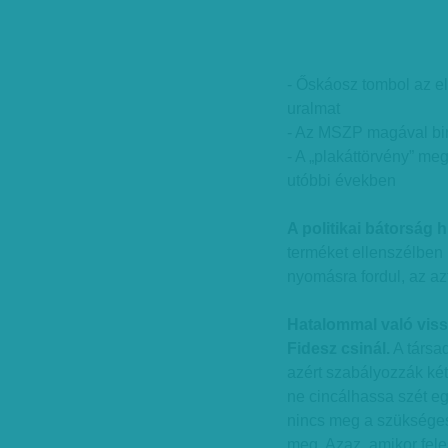
- Őskáosz tombol az ell
uralmat
- Az MSZP magával birk
- A „plakáttörvény” meg
utóbbi években
A politikai bátorság h
terméket ellenszélben i
nyomásra fordul, az az
Hatalommal való vissz
Fidesz csinál.
A társa
azért szabályozzák ké
ne cincálhassa szét e
nincs meg a szükséges
meg. Azaz, amikor fele