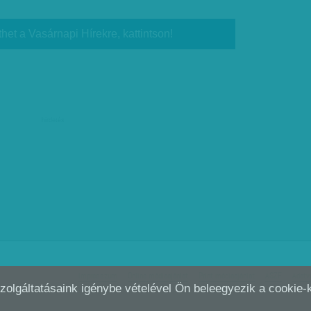
thet a Vasárnapi Hírekre, kattintson!
hirdetés
Impresszum
Online médiaajánlat
Print médiaajánlat
ÁSZF
Adatv
Szolgáltatásaink igénybe vételével Ön beleegyezik a cookie