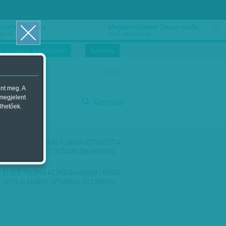
ősnők nőnapra
Megtáncoltatott Oscar-szobor
us 16.
2018. március 16.
i Hírekre, kattintson!
Kutatás
magyar
ent meg. A
start
 megjelent
Keresés
lhetőek.
stop
KÖVETKEZŐ:
FARKAS FLÓRIÁN BIZTOSÍTOTTA
KÖVETKEZŐ ÉVEIT: ÚJ CSAPATBA MENEKÜL
ELŐZŐ:
POLITIKA AZ ÍRÓCSALÁDBAN - PÁROS
INTERJÚ KEMÉNY ISTVÁNNAL ÉS ZSÓFIVAL