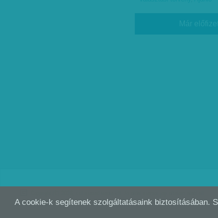
Már előfize
Copyright (C) 2026, XXI század Média Kft. Az oldal szerzői jogi oltalom alatt áll.
A cookie-k segítenek szolgáltatásaink biztosításában. 