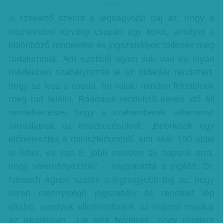
hirdetes
A szakértő szerint a legnagyobb baj az, hogy a
köznevelési törvény csupán egy keret, amelyet a
különböző rendeletek és jogszabályok töltenek meg
tartalommal. Ám ezekből olyan sok van és olyan
mértékben szabályozzák le az oktatási rendszert,
hogy az lesz a csoda, ha valaki minden feltételnek
meg tud felelni. Ráadásul rendkívül kevés idő áll
rendelkezésre, hogy a szakemberek véleményt
formáljanak az intézkedésekről. „Beérkezik egy
előterjesztés a minisztériumból, ami akár 190 oldal
is lehet, és van 8, jobb esetben 15 napunk arra,
hogy véleményezzük” – magyarázta a jogász. Dr.
Németh Ágnes szerint a legnagyobb baj az, hogy
olyan mennyiségű jogszabály és rendelet lép
életbe, amelyek ellehetetlenítik az érdemi munkát
az iskolákban. „Ha arra figyelnek, hogy mindent