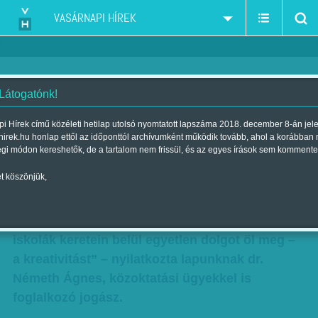
VASÁRNAPI HÍREK
 Látogatónk!
Jogszabályok teszik tönkre az
i Hírek című közéleti hetilap utolsó nyomtatott lapszáma 2018. december 8-án jel
hirek.hu honlap ettől az időponttól archívumként működik tovább, ahol a korábban
iskolákat
égi módon kereshetők, de a tartalom nem frissül, és az egyes írások sem kommente
Szerző:
Diószegi-Horváth Nóra
| Megjelent a 2012. augusztus 26.-i
t köszönjük,
lapszámban
„Adminisztratív törvényalkotás folyik, ami az
iskolák keretein belül egyetlen dolgot öl meg –
a kreativitást” – nyilatkozta lapunknak dr.
Németh Ágnes, közoktatási ügyekkel is
foglalkozó jogász.