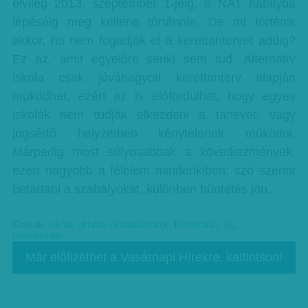
elvileg 2013. szeptember 1-jéig, a NAT hatályba
lépéséig meg kellene történnie. De mi történik
akkor, ha nem fogadják el a kerettantervet addig?
Ez az, amit egyelőre senki sem tud. Alternatív
iskola csak jóváhagyott kerettanterv alapján
működhet, ezért az is előfordulhat, hogy egyes
iskolák nem tudják elkezdeni a tanévet, vagy
jogsértő helyzetben kénytelenek működni.
Márpedig most súlyosabbak a következmények,
ezért nagyobb a félelem mindenkiben: szó szerint
betartani a szabályokat, különben büntetés jön.
Címkék:
iskola
,
oktatás-oktatáskutatók
,
közoktatás
,
jog
,
tanévkezdés
Már előfizethet a Vasárnapi Hírekre, kattintson!