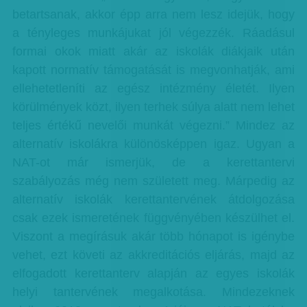
betartsanak, akkor épp arra nem lesz idejük, hogy
a tényleges munkájukat jól végezzék. Ráadásul
formai okok miatt akár az iskolák diákjaik után
kapott normatív támogatását is megvonhatják, ami
ellehetetleníti az egész intézmény életét. Ilyen
körülmények közt, ilyen terhek súlya alatt nem lehet
teljes értékű nevelői munkát végezni.” Mindez az
alternatív iskolákra különösképpen igaz. Ugyan a
NAT-ot már ismerjük, de a kerettantervi
szabályozás még nem született meg. Márpedig az
alternatív iskolák kerettantervének átdolgozása
csak ezek ismeretének függvényében készülhet el.
Viszont a megírásuk akár több hónapot is igénybe
vehet, ezt követi az akkreditációs eljárás, majd az
elfogadott kerettanterv alapján az egyes iskolák
helyi tantervének megalkotása. Mindezeknek