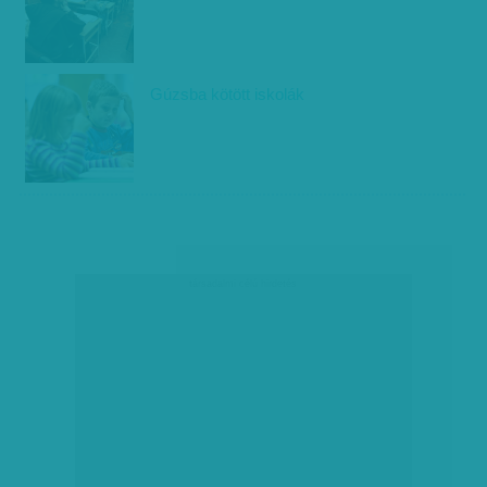
Gúzsba kötött iskolák
társadalmi célú hirdetés