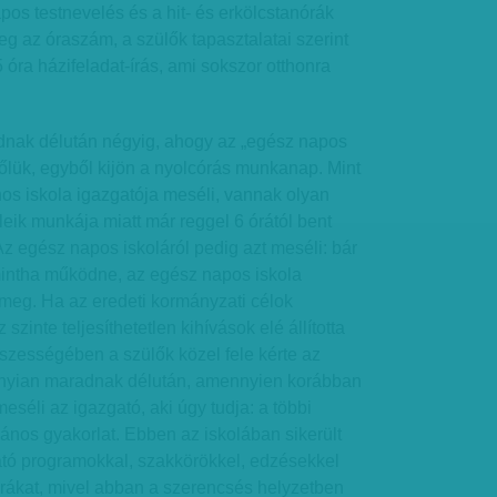
os testnevelés és a hit- és erkölcstanórák
eg az óraszám, a szülők tapasztalatai szerint
 óra házifeladat-írás, ami sokszor otthonra
nak délután négyig, ahogy az „egész napos
őlük, egyből kijön a nyolcórás munkanap. Mint
ános iskola igazgatója meséli, vannak olyan
leik munkája miatt már reggel 6 órától bent
z egész napos iskoláról pedig azt meséli: bár
mintha működne, az egész napos iskola
 meg. Ha az eredeti kormányzati célok
szinte teljesíthetetlen kihívások elé állította
sszességében a szülők közel fele kérte az
annyian maradnak délután, amennyien korábban
meséli az igazgató, aki úgy tudja: a többi
lános gyakorlat. Ebben az iskolában sikerült
ató programokkal, szakkörökkel, edzésekkel
órákat, mivel abban a szerencsés helyzetben