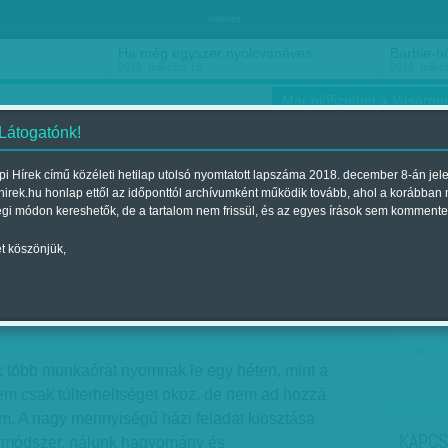
hirdetés
Ha még egyszer nyolcvanéves…
Barbie-h
2018. március 16.
2018. márci
Már előfizethet a Vasárnap
 Látogatónk!
i Hírek című közéleti hetilap utolsó nyomtatott lapszáma 2018. december 8-án jel
hirek.hu honlap ettől az időponttól archívumként működik tovább, ahol a korábban
ókusz
Szerintem
Ízlés
Sport
égi módon kereshetők, de a tartalom nem frissül, és az egyes írások sem kommente
t köszönjük,
lgozó iskolások
jelent a 2015. április 25.-i lapszámban
több munkaórát nyomnak le egy héten, mint a
em csak túlterheltséget okoz, de nem ad hozzá
m. A nagy mennyiségű házi feladat kiosztása
KAPCS
i módszer, nálunk hagyomány és