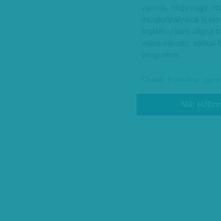
vannak, hogy nagy, os
és sportpályával is re
foglalkozások aligha b
volna délután, sokkal
programok.
Címkék:
közoktatás
,
gyerm
Már előfize