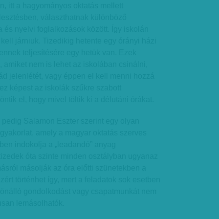
, itt a hagyományos oktatás mellett
jlesztésben, választhatnak különböző
 és nyelvi foglalkozások között. Így iskolán
kell járniuk. Tizedikig hetente egy órányi házi
 ennek teljesítésére egy hetük van. Ezek
, amiket nem is lehet az iskolában csinálni,
lád jelenlétét, vagy éppen el kell menni hozzá
ez képest az iskolák szűkre szabott
tik el, hogy mivel töltik ki a délutáni órákat.
 pedig Salamon Eszter szerint egy olyan
gyakorlat, amely a magyar oktatás szerves
zben indokolja a „leadandó” anyag
tizedek óta szinte minden osztályban ugyanaz
másról másolják az óra előtti szünetekben a
zért történhet így, mert a feladatok sok esetben
t, önálló gondolkodást vagy csapatmunkát nem
usan lemásolhatók.