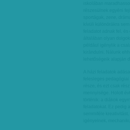
iskolában maradhasson
részesülnek egyéni fe
sportágak, zene, dráma
kívüli különórákra sem 
feladatot adnak fel, és
általában olyan dolgok
például igénylik a csa
kirándulni. Nálunk ehh
lehetőségeik alapján dön
A házi feladatok adása
felesleges pedagógiai 
része, és ezt csak rés
mennyisége. Holott év
történik: a diákok egy
feladatokat. Ez pedig a
semmiféle kreativitás
igényelnek, mechanik