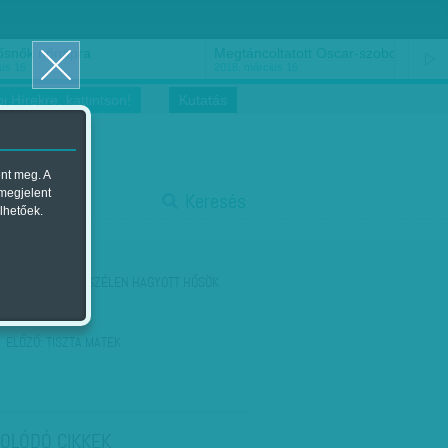
ősnők nőnapra
Megtáncoltatott Oscar-szobor
us 16.
2018. március 16.
i Hírekre, kattintson!
Kutatás
ent meg. A
start
 megjelent
Keresés
lhetőek.
stop
KÖVETKEZŐ:
ÚTSZÉLEN HAGYOTT HŐSÖK
ELŐZŐ:
TISZTA MATEK
OLÓDÓ CIKKEK