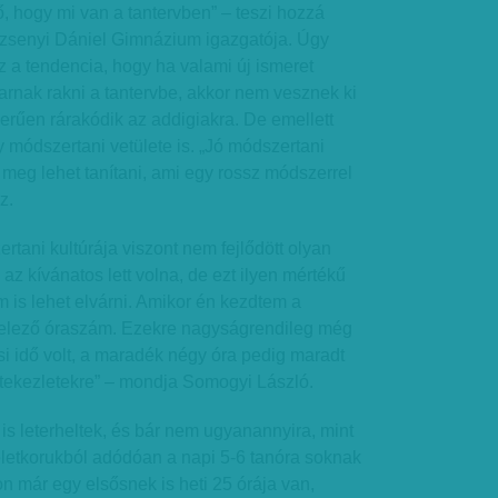
, hogy mi van a tantervben” – teszi hozzá
zsenyi Dániel Gimnázium igazgatója. Úgy
z a tendencia, hogy ha valami új ismeret
arnak rakni a tantervbe, akkor nem vesznek ki
erűen rárakódik az addigiakra. De emellett
módszertani vetülete is. „Jó módszertani
 meg lehet tanítani, ami egy rossz módszerrel
z.
ani kultúrája viszont nem fejlődött olyan
az kívánatos lett volna, de ezt ilyen mértékű
m is lehet elvárni. Amikor én kezdtem a
ötelező óraszám. Ezekre nagyságrendileg még
i idő volt, a maradék négy óra pedig maradt
rtekezletekre” – mondja Somogyi László.
 is leterheltek, és bár nem ugyanannyira, mint
életkorukból adódóan a napi 5-6 tanóra soknak
 már egy elsősnek is heti 25 órája van,