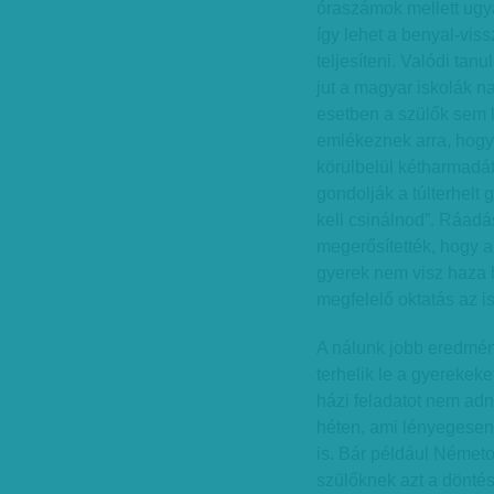
óraszámok mellett ugy
így lehet a benyal-vis
teljesíteni. Valódi ta
jut a magyar iskolák 
esetben a szülők sem 
emlékeznek arra, hogy
körülbelül kétharmadát 
gondolják a túlterhelt 
kell csinálnod”. Ráad
megerősítették, hogy 
gyerek nem visz haza h
megfelelő oktatás az i
A nálunk jobb eredmén
terhelik le a gyerekek
házi feladatot nem adn
héten, ami lényegesen
is. Bár például Német
szülőknek azt a döntés