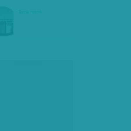
Tiszta matek
társadalmi célú hirdetés