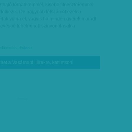
ztható tornateremmel, kisebb fitneszteremmel
ndelkezik. De nagyobb létszámot ezek a
írtak volna el, vagyis ha minden gyerek maradt
 kevésbé lehetnének színvonalasak a
eknevelés
,
Fókusz
thet a Vasárnapi Hírekre, kattintson!
hirdetés