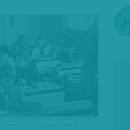
özoktatásról - az illusztráció forrása: Fortepan.hu