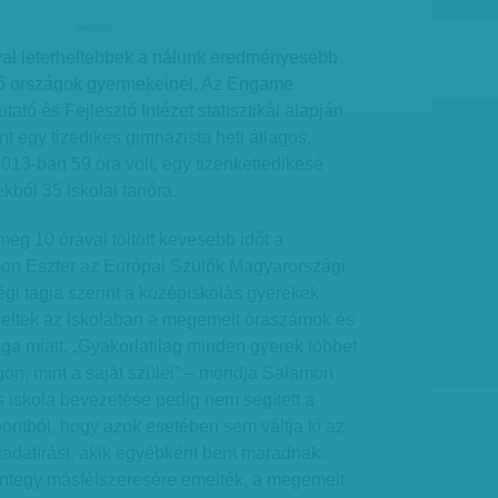
hirdetes
val leterheltebbek a nálunk eredményesebb
dő országok gyermekeinél. Az Engame
ató és Fejlesztő Intézet statisztikái alapján
nt egy tizedikes gimnazista heti átlagos,
2013-ban 59 óra volt, egy tizenkettedikesé
kből 35 iskolai tanóra.
g 10 órával töltött kevesebb időt a
on Eszter az Európai Szülők Magyarországi
gi tagja szerint a középiskolás gyerekek
heltek az iskolában a megemelt óraszámok és
ága miatt. „Gyakorlatilag minden gyerek többet
on, mint a saját szülei” – mondja Salamon
 iskola bevezetése pedig nem segített a
ontból, hogy azok esetében sem váltja ki az
eladatírást, akik egyébként bent maradnak.
integy másfélszeresére emelték, a megemelt