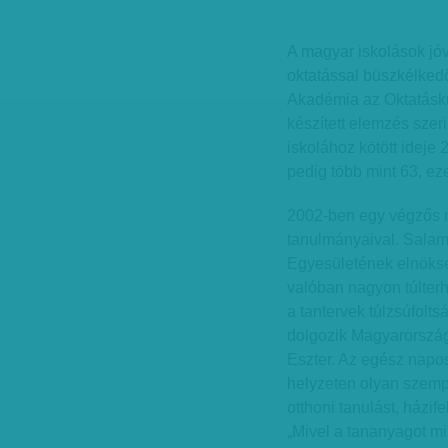
A magyar iskolások jó
oktatással büszkélke
Akadémia az Oktatáskut
készített elemzés szeri
iskolához kötött ideje 
pedig több mint 63, eze
2002-ben egy végzős mé
tanulmányaival. Salam
Egyesületének elnöksé
valóban nagyon túlter
a tantervek túlzsúfolts
dolgozik Magyarország
Eszter. Az egész napos
helyzeten olyan szemp
otthoni tanulást, házif
„Mivel a tananyagot m