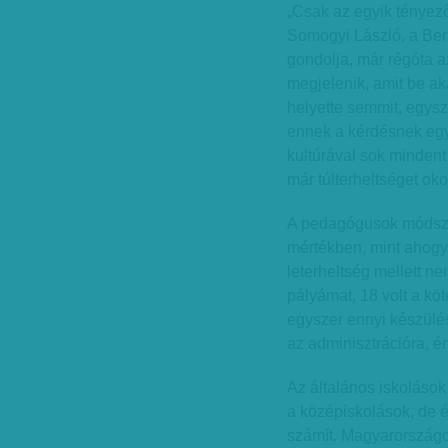
„Csak az egyik tényező
Somogyi László, a Ber
gondolja, már régóta a
megjelenik, amit be ak
helyette semmit, egysz
ennek a kérdésnek egy 
kultúrával sok mindent
már túlterheltséget oko
A pedagógusok módszert
mértékben, mint ahogy 
leterheltség mellett ne
pályámat, 18 volt a k
egyszer ennyi készülés
az adminisztrációra, é
Az általános iskolások
a középiskolások, de 
számít. Magyarországon