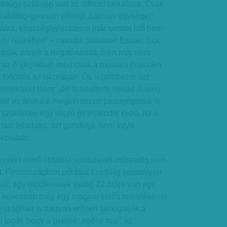
anúgy szükség van az otthoni tanulásra. Csak
szaböfög-gyorsan elfelejt „hármas egységet”
nulásra, készségfejlesztésre már semmi idő nem
nagy részében” – mondja Salamon Eszter. Sok
látják ennek a negatívumait, mert már nem
 az ő idejükben még csak a mostani óraszám
töltötték az iskolában. Ők legtöbbször azt
gyereküket látva: „én is túléltem, neked is meg
ásul az általunk megkérdezett pedagógusok is
a szülőknek egy része gyanakodni kezd, ha a
ázi feladatot, azt gondolja, nem folyik
skolában.
yeket elérő oktatási rendszerek márpedig nem
et. Finnországban például tizedikig semmilyen
ak, egy ötödikesnek pedig 22 órája van egy
 kevesebb még egy magyar elsős terhelésénél
országban is nagyon erősen támogatják a
i jogát, hogy a gyerek „egész nap” az