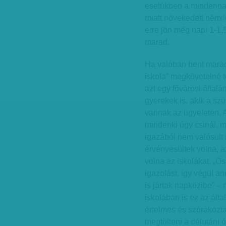
esetükben a mindennap
miatt növekedett némil
erre jön még napi 1-1,5
marad.
Ha valóban bent marad
iskola” megkövetelné t
azt egy fővárosi által
gyerekek is, akik a szü
vannak az ügyeleten. A
mindenki úgy csinál, 
igazából nem valósult
érvényesültek volna, az 
volna az iskolákat. „Ö
igazolást, így végül 
is jártak napközibe” – 
iskolában is ez az álta
értelmes és szórakozt
megtölteni a délutáni 