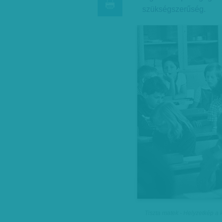
szükségszerűség.
Tiszta matek - Helyzetkép a k