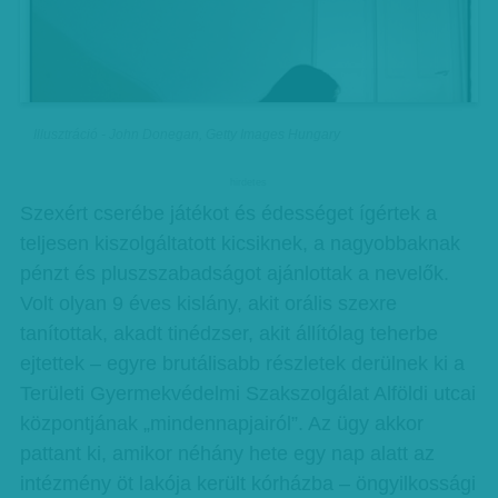
Illusztráció - John Donegan, Getty Images Hungary
hirdetes
Szexért cserébe játékot és édességet ígértek a
teljesen kiszolgáltatott kicsiknek, a nagyobbaknak
pénzt és pluszszabadságot ajánlottak a nevelők.
Volt olyan 9 éves kislány, akit orális szexre
tanítottak, akadt tinédzser, akit állítólag teherbe
ejtettek – egyre brutálisabb részletek derülnek ki a
Területi Gyermekvédelmi Szakszolgálat Alföldi utcai
központjának „mindennapjairól”. Az ügy akkor
pattant ki, amikor néhány hete egy nap alatt az
intézmény öt lakója került kórházba – öngyilkossági