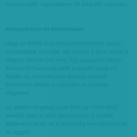
kísérlet miatt. Jogvédőknek 15 fiatal tett vallomást.
Kényszerszex és bántalmazás
Hogy az Alföldi utcai befogadóotthonban súlyos
visszaélések történtek, azt először a Bors, illetve a
Magyar Nemzet írta meg. Egy augusztus végén
létrehozott Facebook-oldal posztolói pedig azt
állítják, az intézményben dolgozó nevelők
büntetlenül élhetik ki szexuális és szadista
vágyaikat.
Az oldalon rengeteg olyan fotó van SMS-ekről,
amikből kiderül: több bántalmazott is próbált
feljelentést tenni, de a rendőrség nem foglalkozott
az üggyel.