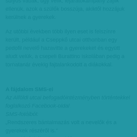
súlyos vádak, úgy vélik, lejáratókampány zajlik
ellenük, azok a szülők bosszúja, akiktől hozzájuk
kerülnek a gyerekek.
Az utóbbi években több ilyen eset is felszínre
került, például a Cseppkő utcai otthonban egy
pedofil nevelő hazavitte a gyerekeket és együtt
aludt velük, a csepeli Burattino iskolában pedig a
tornatanár évekig fajtalankodott a diákokkal.
A fájdalom SMS-ei
Az Alföldi utcai befogadóintézményben történtekkel
foglalkozó Facebook-oldal
SMS-fotóiból:
„Rendszeres bántalmazás volt a nevelők és a
gyerekek részéről is.”