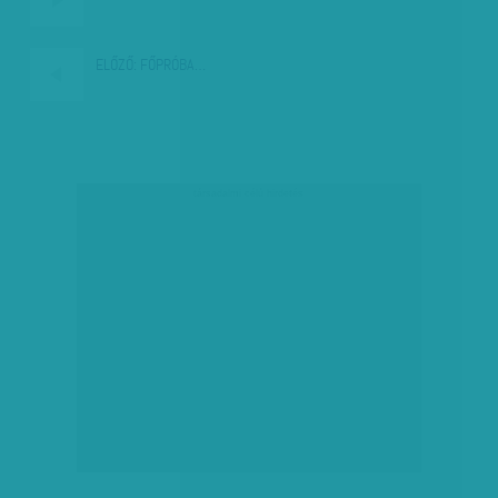
ELŐZŐ:
FŐPRÓBA…
társadalmi célú hirdetés