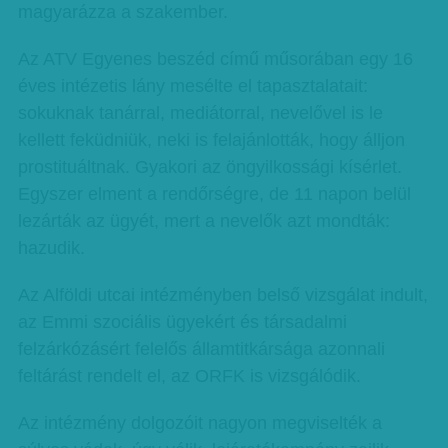
magyarázza a szakember.
Az ATV Egyenes beszéd című műsorában egy 16
éves intézetis lány mesélte el tapasztalatait:
sokuknak tanárral, mediátorral, nevelővel is le
kellett feküdniük, neki is felajánlották, hogy álljon
prostituáltnak. Gyakori az öngyilkossági kísérlet.
Egyszer elment a rendőrségre, de 11 napon belül
lezárták az ügyét, mert a nevelők azt mondták:
hazudik.
Az Alföldi utcai intézményben belső vizsgálat indult,
az Emmi szociális ügyekért és társadalmi
felzárkózásért felelős államtitkársága azonnali
feltárást rendelt el, az ORFK is vizsgálódik.
Az intézmény dolgozóit nagyon megviselték a