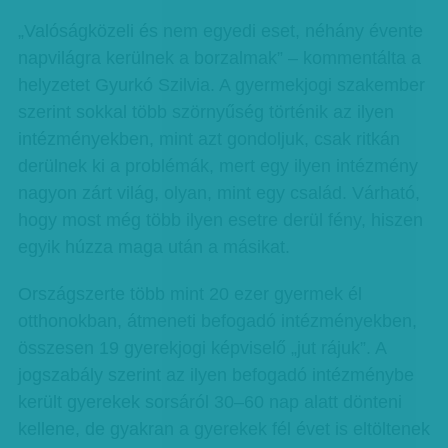
„Valóságközeli és nem egyedi eset, néhány évente
napvilágra kerülnek a borzalmak” – kommentálta a
helyzetet Gyurkó Szilvia. A gyermekjogi szakember
szerint sokkal több szörnyűség történik az ilyen
intézményekben, mint azt gondoljuk, csak ritkán
derülnek ki a problémák, mert egy ilyen intézmény
nagyon zárt világ, olyan, mint egy család. Várható,
hogy most még több ilyen esetre derül fény, hiszen
egyik húzza maga után a másikat.
Országszerte több mint 20 ezer gyermek él
otthonokban, átmeneti befogadó intézményekben,
összesen 19 gyerekjogi képviselő „jut rájuk”. A
jogszabály szerint az ilyen befogadó intézménybe
került gyerekek sorsáról 30–60 nap alatt dönteni
kellene, de gyakran a gyerekek fél évet is eltöltenek