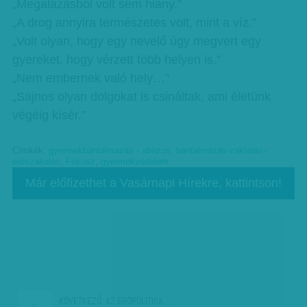
„Megalázásból volt sem hiány.”
„A drog annyira természetes volt, mint a víz.”
„Volt olyan, hogy egy nevelő úgy megvert egy
gyereket, hogy vérzett több helyen is.”
„Nem embernek való hely…”
„Sajnos olyan dolgokat is csináltak, ami életünk
végéig kísér.”
Címkék:
gyermekbántalmazás - abúzus
,
bántalmazás-zaklatás-
erőszakolás
,
Fókusz
,
gyermekvédelem
Már előfizethet a Vasárnapi Hírekre, kattintson!
KÖVETKEZŐ:
AZ ERŐPOLITIKA…