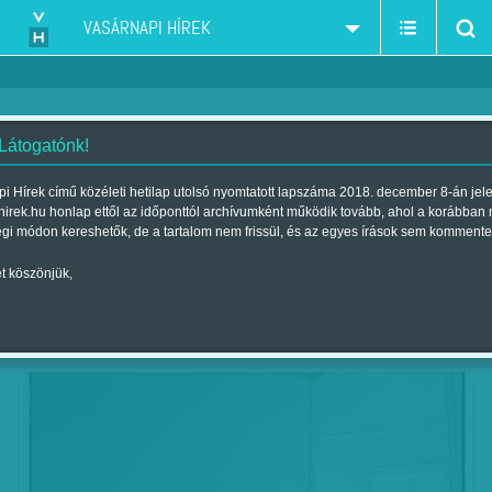
VASÁRNAPI HÍREK
 Látogatónk!
Kényszerszex és bántalmazás
i Hírek című közéleti hetilap utolsó nyomtatott lapszáma 2018. december 8-án jel
hirek.hu honlap ettől az időponttól archívumként működik tovább, ahol a korábban
Szerző:
Munkatársunktól
| Megjelent a 2016. szeptember 10.-i
égi módon kereshetők, de a tartalom nem frissül, és az egyes írások sem kommente
lapszámban
t köszönjük,
Nevelők erőszakoskodtak a védelembe vett
gyerekekkel.