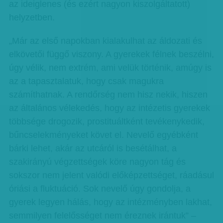
az ideiglenes (és ezért nagyon kiszolgáltatott)
helyzetben.
„Már az első napokban kialakulhat az áldozati és
elkövetői függő viszony. A gyerekek félnek beszélni,
úgy vélik, nem extrém, ami velük történik, amúgy is
az a tapasztalatuk, hogy csak magukra
számíthatnak. A rendőrség nem hisz nekik, hiszen
az általános vélekedés, hogy az intézetis gyerekek
többsége drogozik, prostituáltként tevékenykedik,
bűncselekményeket követ el. Nevelő egyébként
bárki lehet, akár az utcáról is besétálhat, a
szakirányú végzettségek köre nagyon tág és
sokszor nem jelent valódi előképzettséget, ráadásul
óriási a fluktuáció. Sok nevelő úgy gondolja, a
gyerek legyen hálás, hogy az intézményben lakhat,
semmilyen felelősséget nem éreznek irántuk” –