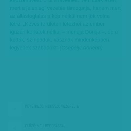
képzőművész örül a levélnek, nem csak azért,
mert a jelenlegi vezetés támogatja, hanem mert
az állásfoglalás a kép nélkül nem jött volna
létre. „Kevés területen létezhet az ember
igazán korlátok nélkül – mondja Dorkja –, de a
kották, színpadok, vásznak mindenképpen
legyenek szabadok!”
(Csepelyi Adrienn)
KÖVETKEZŐ:
A BOSSZÚ VEZÉRELTE
ELŐZŐ:
MELLBEDOBÁSSAL…