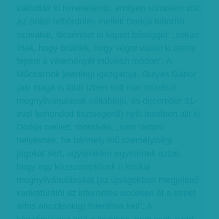
kiáltották ki ismeretlenül, amilyen sohasem volt.
Az óriási felhördülés mellett Dorkja bátorító
szavakat, dicséretet is kapott bőséggel: „sokan
írták, hogy örülnek, hogy végre valaki ki merte
fejteni a véleményét művészi módon”. A
Műcsarnok jelenlegi igazgatója, Gulyás Gábor
(aki maga is több ízben volt már művészi
megnyilvánulások céltáblája, és december 31-
ével lemondott tisztségéről) nyílt levélben állt ki
Dorkja mellett, mondván: „nem tartom
helyesnek, ha bármely mű személyiségi
jogokat sért, ugyanakkor egyetértek azzal,
hogy egy közszereplőnek a kritikai
megnyilvánulásokat (az újságokban megjelenő
karikatúrától az internetes vicceken át a street
artos alkotásokig) tolerálnia kell”. A