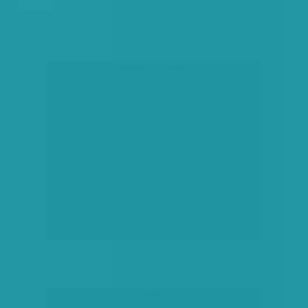
társadalmi célú hirdetés
hirdetés