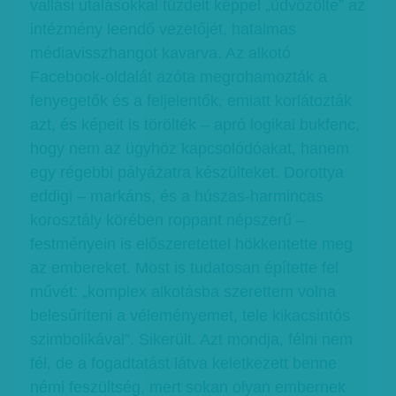
vallási utalásokkal tűzdelt képpel „üdvözölte” az
intézmény leendő vezetőjét, hatalmas
médiavisszhangot kavarva. Az alkotó
Facebook-oldalát azóta megrohamozták a
fenyegetők és a feljelentők, emiatt korlátozták
azt, és képeit is törölték – apró logikai bukfenc,
hogy nem az ügyhöz kapcsolódóakat, hanem
egy régebbi pályázatra készülteket. Dorottya
eddigi – markáns, és a húszas-harmincas
korosztály körében roppant népszerű –
festményein is előszeretettel hökkentette meg
az embereket. Most is tudatosan építette fel
művét: „komplex alkotásba szerettem volna
belesűríteni a véleményemet, tele kikacsintós
szimbolikával”. Sikerült. Azt mondja, félni nem
fél, de a fogadtatást látva keletkezett benne
némi feszültség, mert sokan olyan embernek