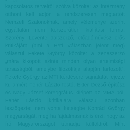
kapcsolatos terveiről szólva közölte: az intézmény
otthont kell adjon a rendszeresen megtartott
Nemzeti Szalonoknak, amely véleménye szerint
egyáltalán nem korszerűtlen kiállítási forma.
Szörényi Levente dalszerző, előadóművész erős
kritikájára (ami a Heti Válaszban jelent meg)
válaszul Fekete György közölte: a zeneszerző
„mára kikopott szinte minden olyan értelmiségi
társaságból, amelybe filozófiája alapján tartozott”.
Fekete György az MTI kérdésére sajnálatát fejezte
ki, amiért Fehér László festő, Ekler Dezső építész
és Nagy József koreográfus kilépett az MMA-ból,
Fehér László kritikájára válaszul azonban
leszögezte: nem vonta kétségbe Konrád György
magyarságát, még ha fájdalmasnak is érzi, hogy az
író Magyarországot támadja külföldről. Mint