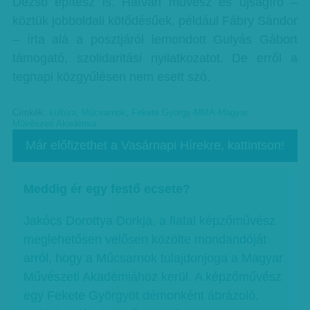
Dezső építész is. Hatvan művész és újságíró –
köztük jobboldali kötődésűek, például Fábry Sándor
– írta alá a posztjáról lemondott Gulyás Gábort
támogató, szolidaritási nyilatkozatot. De erről a
tegnapi közgyűlésen nem esett szó.
Címkék:
kultúra
,
Műcsarnok
,
Fekete György-MMA-Magyar
Művészeti Akadémia
Már előfizethet a Vasárnapi Hírekre, kattintson!
Meddig ér egy festő ecsete?
Jakócs Dorottya Dorkja, a fiatal képzőművész
meglehetősen velősen közölte mondandóját
arról, hogy a Műcsarnok tulajdonjoga a Magyar
Művészeti Akadémiához kerül. A képzőművész
egy Fekete Györgyöt démonként ábrázoló,