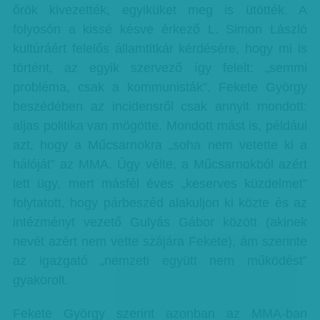
őrök kivezették, egyiküket meg is ütötték. A
folyosón a kissé késve érkező L. Simon László
kultúráért felelős államtitkár kérdésére, hogy mi is
történt, az egyik szervező így felelt: „semmi
probléma, csak a kommunisták”. Fekete György
beszédében az incidensről csak annyit mondott:
aljas politika van mögötte. Mondott mást is, például
azt, hogy a Műcsarnokra „soha nem vetette ki a
hálóját” az MMA. Úgy vélte, a Műcsarnokból azért
lett ügy, mert másfél éves „keserves küzdelmet”
folytatott, hogy párbeszéd alakuljon ki közte és az
intézményt vezető Gulyás Gábor között (akinek
nevét azért nem vette szájára Fekete), ám szerinte
az igazgató „nemzeti együtt nem működést”
gyakorolt.
Fekete György szerint azonban az MMA-ban