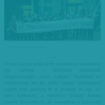
Németh András Péter felvétele
hirdetes
Fekete György MMA-elnök beszédének kezdetekor
egy NeMMA – Művészeti Autonómiát
Magyarországon névre hallgató fiatalokból és
művészekből álló kb. tízfős csoport szórólapokat
osztott szét, amelyet fel is olvastak és egy „Az
MMA kirekesztő, a művészet szabad!” feliratú
molinót feszítettek ki. Az aktivistákat a biztonsági