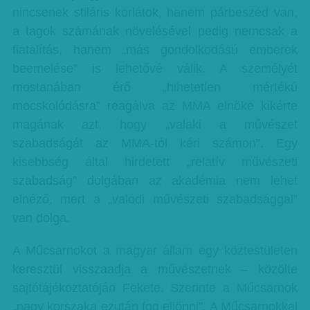
nincsenek stiláris korlátok, hanem párbeszéd van,
a tagok számának növelésével pedig nemcsak a
fiatalítás, hanem „más gondolkodású emberek
beemelése” is lehetővé válik. A személyét
mostanában érő „hihetetlen mértékű
mocskolódásra” reagálva az MMA elnöke kikérte
magának azt, hogy „valaki a művészet
szabadságát az MMA-tól kéri számon”. Egy
kisebbség által hirdetett „relatív művészeti
szabadság” dolgában az akadémia nem lehet
elnéző, mert a „valódi művészeti szabadsággal”
van dolga.
A Műcsarnokot a magyar állam egy köztestületen
keresztül visszaadja a művészetnek – közölte
sajtótájékoztatóján Fekete. Szerinte a Műcsarnok
„nagy korszaka ezután fog eljönni”. A Műcsarnokkal