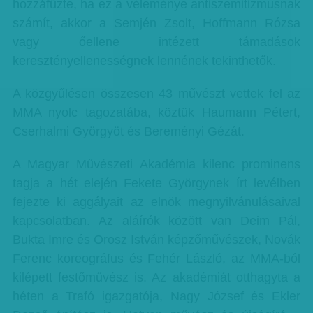
hozzáfűzte, ha ez a véleménye antiszemitizmusnak
számít, akkor a Semjén Zsolt, Hoffmann Rózsa
vagy őellene intézett támadások
keresztényellenességnek lennének tekinthetők.
A közgyűlésen összesen 43 művészt vettek fel az
MMA nyolc tagozatába, köztük Haumann Pétert,
Cserhalmi Györgyöt és Bereményi Gézát.
A Magyar Művészeti Akadémia kilenc prominens
tagja a hét elején Fekete Györgynek írt levélben
fejezte ki aggályait az elnök megnyilvánulásaival
kapcsolatban. Az aláírók között van Deim Pál,
Bukta Imre és Orosz István képzőművészek, Novák
Ferenc koreográfus és Fehér László, az MMA-ból
kilépett festőművész is. Az akadémiát otthagyta a
héten a Trafó igazgatója, Nagy József és Ekler