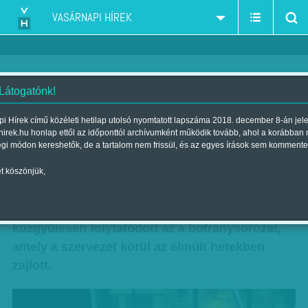
VASÁRNAPI HÍREK
 Látogatónk!
Keserves küzdelem az MMA-ért
i Hírek című közéleti hetilap utolsó nyomtatott lapszáma 2018. december 8-án jel
hirek.hu honlap ettől az időponttól archívumként működik tovább, ahol a korábban
Szerző:
Krausz Viktória
| Megjelent a 2012. december 16.-i
égi módon kereshetők, de a tartalom nem frissül, és az egyes írások sem kommente
lapszámban
t köszönjük,
A jövőre 2,5 milliárd forinttal gazdálkodó
Magyar Művészeti Akadémia (MMA) tegnapi
közgyűlésén folytatódott az a botránysorozat,
amely a szervezet körül az elmúlt hetekben
zajlott.