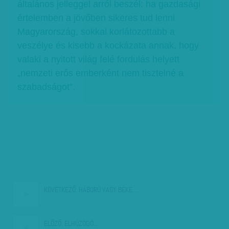
általános jelleggel arról beszél: ha gazdasági
értelemben a jövőben sikeres tud lenni
Magyarország, sokkal korlátozottabb a
veszélye és kisebb a kockázata annak, hogy
valaki a nyitott világ felé fordulás helyett
„nemzeti erős emberként nem tisztelné a
szabadságot”.
KÖVETKEZŐ:
HÁBORÚ VAGY BÉKE…
ELŐZŐ:
ELHÚZÓDÓ…