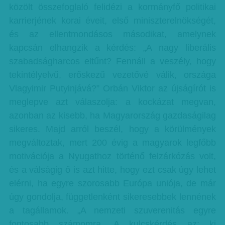
közölt összefoglaló felidézi a kormányfő politikai
karrierjének korai éveit, első miniszterelnökségét,
és az ellentmondásos másodikat, amelynek
kapcsán elhangzik a kérdés: „A nagy liberális
szabadságharcos eltűnt? Fennáll a veszély, hogy
tekintélyelvű, erőskezű vezetővé válik, országa
Vlagyimir Putyinjává?” Orbán Viktor az újságírót is
meglepve azt válaszolja: a kockázat megvan,
azonban az kisebb, ha Magyarország gazdaságilag
sikeres. Majd arról beszél, hogy a körülmények
megváltoztak, mert 200 évig a magyarok legfőbb
motivációja a Nyugathoz történő felzárkózás volt,
és a válságig ő is azt hitte, hogy ezt csak úgy lehet
elérni, ha egyre szorosabb Európa uniója, de már
úgy gondolja, függetlenként sikeresebbek lennének
a tagállamok. „A nemzeti szuverenitás egyre
fontosabb számomra. A kulcskérdés az: ki