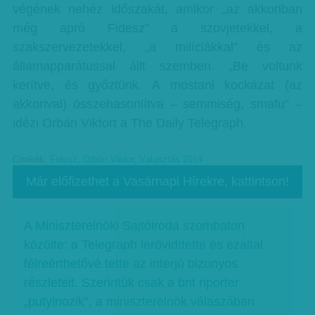
végének nehéz időszakát, amikor „az akkoriban
még apró Fidesz” a szovjetekkel, a
szakszervezetekkel, „a milíciákkal” és az
államapparátussal állt szemben. „Be voltunk
kerítve, és győztünk. A mostani kockázat (az
akkorival) összehasonlítva – semmiség, smafu” –
idézi Orbán Viktort a The Daily Telegraph.
Címkék:
Fidesz
,
Orbán Viktor
,
Választás 2014
Már előfizethet a Vasárnapi Hírekre, kattintson!
A Miniszterelnöki Sajtóiroda szombaton
közölte: a Telegraph lerövidítette és ezáltal
félreérthetővé tette az interjú bizonyos
részleteit. Szerintük csak a brit riporter
„putyinozik”, a miniszterelnök válaszában