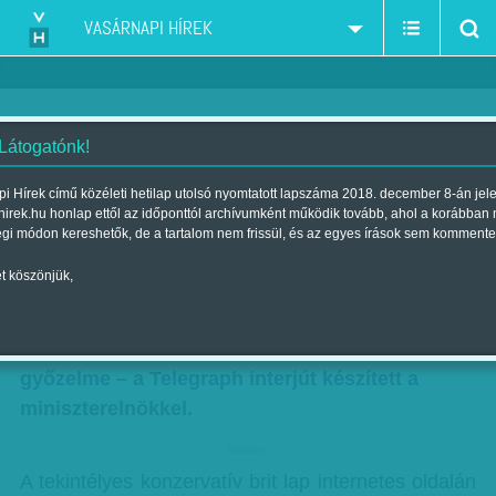
VASÁRNAPI HÍREK
 Látogatónk!
Ki kormányoz minket?
i Hírek című közéleti hetilap utolsó nyomtatott lapszáma 2018. december 8-án jel
hirek.hu honlap ettől az időponttól archívumként működik tovább, ahol a korábban
Szerző:
Munkatársunktól
| 2013. október 14., hétfő 09:15
égi módon kereshetők, de a tartalom nem frissül, és az egyes írások sem kommente
t köszönjük,
Az etnikai viszálykodás az élet velejárója, a
szexuális identitást is veszély fenyegeti, a
rendszerváltás pedig egyedül a Fidesz
győzelme – a Telegraph interjút készített a
miniszterelnökkel.
hirdetes
A tekintélyes konzervatív brit lap internetes oldalán