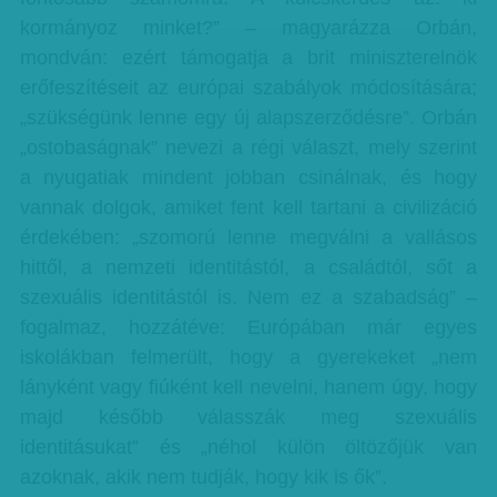
kormányoz minket?” – magyarázza Orbán,
mondván: ezért támogatja a brit miniszterelnök
erőfeszítéseit az európai szabályok módosítására;
„szükségünk lenne egy új alapszerződésre”. Orbán
„ostobaságnak” nevezi a régi választ, mely szerint
a nyugatiak mindent jobban csinálnak, és hogy
vannak dolgok, amiket fent kell tartani a civilizáció
érdekében: „szomorú lenne megválni a vallásos
hittől, a nemzeti identitástól, a családtól, sőt a
szexuális identitástól is. Nem ez a szabadság” –
fogalmaz, hozzátéve: Európában már egyes
iskolákban felmerült, hogy a gyerekeket „nem
lányként vagy fiúként kell nevelni, hanem úgy, hogy
majd később válasszák meg szexuális
identitásukat” és „néhol külön öltözőjük van
azoknak, akik nem tudják, hogy kik is ők”.