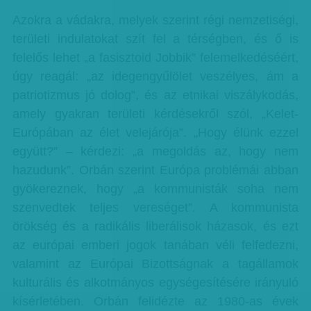
Azokra a vádakra, melyek szerint régi nemzetiségi,
területi indulatokat szít fel a térségben, és ő is
felelős lehet „a fasisztoid Jobbik” felemelkedéséért,
úgy reagál: „az idegengyűlölet veszélyes, ám a
patriotizmus jó dolog”, és az etnikai viszálykodás,
amely gyakran területi kérdésekről szól, „Kelet-
Európában az élet velejárója”. „Hogy élünk ezzel
együtt?” – kérdezi: „a megoldás az, hogy nem
hazudunk”. Orbán szerint Európa problémái abban
gyökereznek, hogy „a kommunisták soha nem
szenvedtek teljes vereséget”. A kommunista
örökség és a radikális liberálisok házasok, és ezt
az európai emberi jogok tanában véli felfedezni,
valamint az Európai Bizottságnak a tagállamok
kulturális és alkotmányos egységesítésére irányuló
kísérletében. Orbán felidézte az 1980-as évek