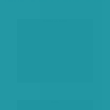
társadalmi célú hirdetés
hirdetés