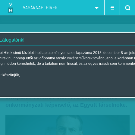
VASÁRNAPI HÍREK
 Látogatónk!
Ki meri mondani: 'Ezek bűnözők'
i Hírek című közéleti hetilap utolsó nyomtatott lapszáma 2018. december 8-án jel
hirek.hu honlap ettől az időponttól archívumként működik tovább, ahol a korábban
- Juhász Péter sorolja a neveket
égi módon kereshetők, de a tartalom nem frissül, és az egyes írások sem kommente
Szerző:
VH ajánló
| 2015. január 18., vasárnap 12:48
t köszönjük,
Keményen fogalmaz a Vasárnapi Híreknek adott
interjúban Juhász Péter fővárosi, V. kerületi
önkormányzati képviselő, az Együtt társelnöke.