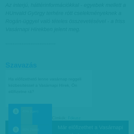
Az interjú, háttérinformációkkal - egyebek mellett a
HUnvald György terhére rótt cselekményeknek a
Rogán-üggyel való tételes összevetésével - a friss
Vasárnapi Hírekben jelent meg.
----------------------------
Szavazás
Ha előfizethető lenne vasárnap reggeli
kézbesítéssel a Vasárnapi Hírek, Ön
előfizetne rá?
40% (Igen)
Címkék:
Fókusz
a
Már előfizethet a Vasárnapi
60% (Nem)