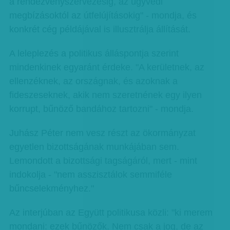
a rendezvényszervezésig, az ügyvédi
megbízásoktól az útfelújításokig" - mondja, és
konkrét cég példájával is illusztrálja állítását.
A leleplezés a politikus álláspontja szerint
mindenkinek egyaránt érdeke. "A kerületnek, az
ellenzéknek, az országnak, és azoknak a
fideszeseknek, akik nem szeretnének egy ilyen
korrupt, bűnöző bandához tartozni" - mondja.
Juhász Péter nem vesz részt az ökormányzat
egyetlen bizottságának munkájában sem.
Lemondott a bizottsági tagságáról, mert - mint
indokolja - "nem asszisztálok semmiféle
bűncselekményhez."
Az interjúban az Együtt politikusa közli: "ki merem
mondani: ezek bűnözők. Nem csak a jog, de az