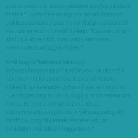
erkölcs szerint is. Ebben ráadásul tényleg mindenki
érintett." Juhász PÉter egy sor vezető fideszes
politikust és kormánypárti értelmiségit, tanácsadót
név szerint felsorol, majd kijelenti: "Ezeknek el kell
tűnniük a közéletből, mert velük nem lehet
demokratikus országot építeni."
Arról hogy a "belvárosi lakásügy
kedvezményezettjeinek listáján vannak ellenzéki
nevek is" - helyi szocialista képviselő neve is
előkerült, az interjúban Juhász Péter ezt mondja:.
"...ez éppen arra mutat rá, hogy a rendszerben van
a hiba. Engem a korrupció zavar és az
antidemokratikus működés. A változás pedig ott
kezdődik, hogy aki ennek részese volt, az
bűnhődjön. Pártállástól függetlenül."