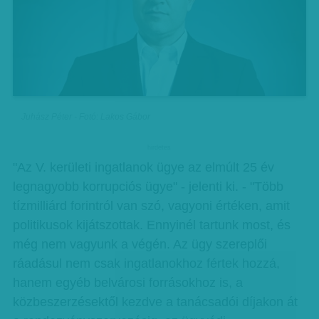
Juhász Péter - Fotó: Lakos Gábor
hirdetes
"Az V. kerületi ingatlanok ügye az elmúlt 25 év
legnagyobb korrupciós ügye" - jelenti ki. - "Több
tízmilliárd forintról van szó, vagyoni értéken, amit
politikusok kijátszottak. Ennyinél tartunk most, és
még nem vagyunk a végén. Az ügy szereplői
ráadásul nem csak ingatlanokhoz fértek hozzá,
hanem egyéb belvárosi forrásokhoz is, a
közbeszerzésektől kezdve a tanácsadói díjakon át