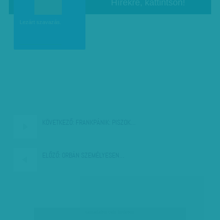
Hírekre, kattintson!
b
Lezárt szavazás.
KÖVETKEZŐ:
FRANKPÁNIK: PISZOK…
ELŐZŐ:
ORBÁN SZEMÉLYESEN…
társadalmi célú hirdetés