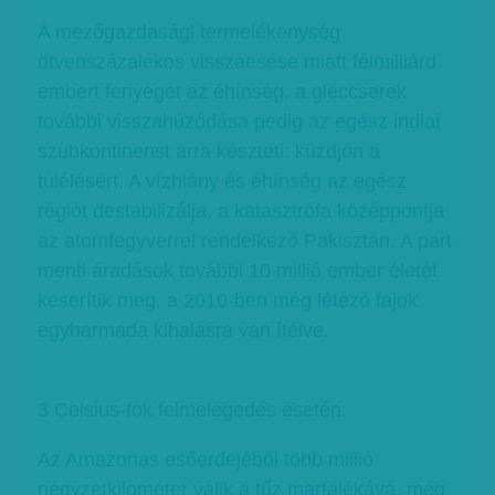
A mezőgazdasági termelékenység
ötvenszázalékos visszaesése miatt félmilliárd
embert fenyeget az éhínség, a gleccserek
további visszahúzódása pedig az egész indiai
szubkontinenst arra készteti: küzdjön a
túlélésért. A vízhiány és éhínség az egész
régiót destabilizálja, a katasztrófa középpontja
az atomfegyverrel rendelkező Pakisztán. A part
menti áradások további 10 millió ember életét
keserítik meg, a 2010-ben még létező fajok
egyharmada kihalásra van ítélve.
3 Celsius-fok felmelegedés esetén:
Az Amazonas esőerdejéből több millió
négyzetkilométer válik a tűz martalékává, még