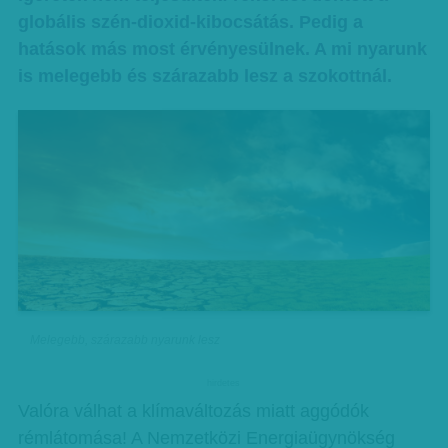
globális szén-dioxid-kibocsátás. Pedig a
hatások más most érvényesülnek. A mi nyarunk
is melegebb és szárazabb lesz a szokottnál.
Melegebb, szárazabb nyarunk lesz
hirdetes
Valóra válhat a klímaváltozás miatt aggódók
rémlátomása! A Nemzetközi Energiaügynökség