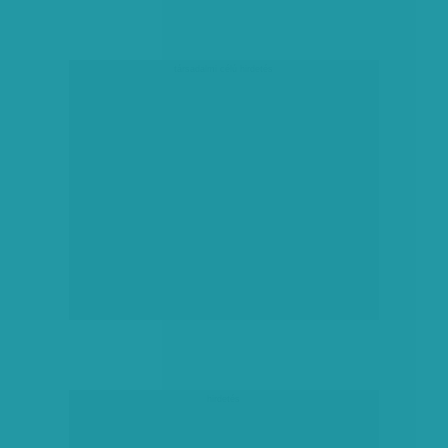
társadalmi célú hirdetés
hirdetés