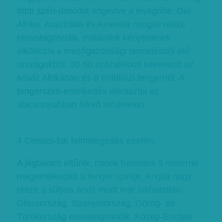
több szén-dioxidot engedve a levegőbe. Dél-
Afrika, Ausztrália és Amerika nyugati része
elsivatagosodik, milliárdok kénytelenek
elköltözni a mezőgazdasági termelésből élő
országokból. 30-50 százalékkal kevesebb az
ivóvíz Afrikában és a Földközi-tengernél. A
tengerszint-emelkedés elárasztja az
alacsonyabban fekvő területeket.
4 Celsius-fok felmelegedés esetén:
A jégtakaró eltűnik, minek hatására 5 méterrel
megemelkedett a tenger szintje, Anglia nagy
része a súlyos árvíz miatt már lakhatatlan,
Olaszország, Spanyolország, Görög- és
Törökország elsivatagosodik. Közép-Európa