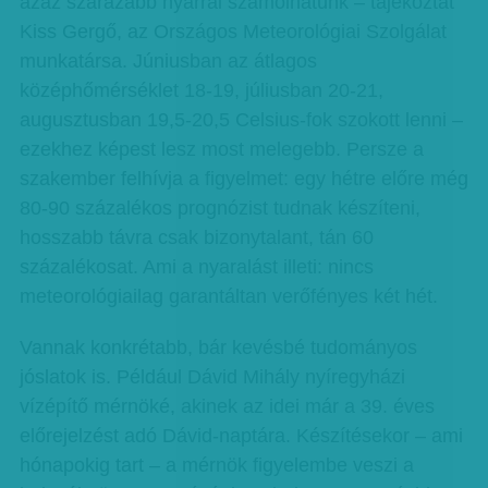
azaz szárazabb nyárral számolhatunk – tájékoztat
Kiss Gergő, az Országos Meteorológiai Szolgálat
munkatársa. Júniusban az átlagos
középhőmérséklet 18-19, júliusban 20-21,
augusztusban 19,5-20,5 Celsius-fok szokott lenni –
ezekhez képest lesz most melegebb. Persze a
szakember felhívja a figyelmet: egy hétre előre még
80-90 százalékos prognózist tudnak készíteni,
hosszabb távra csak bizonytalant, tán 60
százalékosat. Ami a nyaralást illeti: nincs
meteorológiailag garantáltan verőfényes két hét.
Vannak konkrétabb, bár kevésbé tudományos
jóslatok is. Például Dávid Mihály nyíregyházi
vízépítő mérnöké, akinek az idei már a 39. éves
előrejelzést adó Dávid-naptára. Készítésekor – ami
hónapokig tart – a mérnök figyelembe veszi a