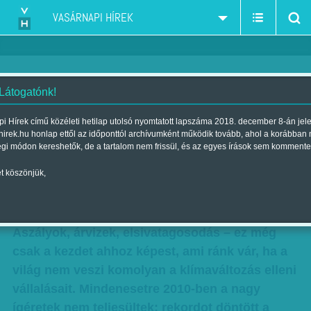
VASÁRNAPI HÍREK
 Látogatónk!
A klíma változik, a hozzáállás
i Hírek című közéleti hetilap utolsó nyomtatott lapszáma 2018. december 8-án jel
hirek.hu honlap ettől az időponttól archívumként működik tovább, ahol a korábban
nem
égi módon kereshetők, de a tartalom nem frissül, és az egyes írások sem kommente
Melegebb, szárazabb nyarunk lesz
t köszönjük,
Szerzők:
Ámon Judit
,
Vasvári G. Pál
| Megjelent a 2011. június 05.-i
lapszámban
Aszályok, árvizek, elsivatagosodás – ez még
csak a kezdet ahhoz képest, ami ránk vár, ha a
világ nem veszi komolyan a klímaváltozás elleni
vállalásait. Mindenesetre 2010-ben a nagy
ígéretek nem teljesültek: rekordot döntött a