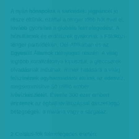
A nyári hónapokra a sarkvidéki jégpáncél jó
része eltűnik, ezáltal a tenger több hőt nyel el,
tovább gyorsítva a globális felmelegedést. A
hőhullámok és erdőtüzek gyakoriak a Földközi-
tenger partvidékén, Dél-Afrikában és az
Egyesült Államok délnyugati részén. A világ
legtöbb korallzátonya kipusztul, a gleccserek
olvadásnak indulnak, minek hatására a világ
felszínének egyharmadáról eltűnik az édesvíz,
megsemmisítve 50 millió ember
ivóvízkészletét. Évente 300 ezer embert
érintenek az éghajlatváltozással összefüggő
betegségek: a malária vagy a sárgaláz.
2 Celsius-fok felmelegedés esetén: