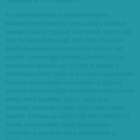
magasabb lenne a tengerszint.
A szélsőséges időjárás okozta kilengések
következményei mára az egész világra hatással
vannak. Csak az Egyesült Államokban tavaly majd
ezer tornádó söpört végig, több mint 500 ember
életét követelve és közel 9 milliárd dolláros kárt
okozva. Középnyugat-Amerika az elmúlt 116 év
legesősebb áprilisán van túl, míg az amúgy is
vízhiánnyal küzdő Texas az évszázad legszárazabb
hónapját volt kénytelen elszenvedni. A 2010-es
kánikula Oroszországban becslések szerint 15 ezer
ember életét követelte, míg az ausztrál és
pakisztáni áradások további 2000 ember halálát
okozták. Kínában az aszály több millió hektárt tett
tönkre. A hőmérséklet pedig folyamatosan
növekszik: a tavalyi év volt a legmelegebb a