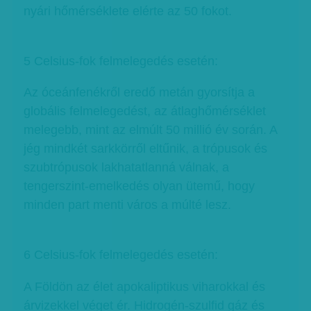
nyári hőmérséklete elérte az 50 fokot.
5 Celsius-fok felmelegedés esetén:
Az óceánfenékről eredő metán gyorsítja a
globális felmelegedést, az átlaghőmérséklet
melegebb, mint az elmúlt 50 millió év során. A
jég mindkét sarkkörről eltűnik, a trópusok és
szubtrópusok lakhatatlanná válnak, a
tengerszint-emelkedés olyan ütemű, hogy
minden part menti város a múlté lesz.
6 Celsius-fok felmelegedés esetén:
A Földön az élet apokaliptikus viharokkal és
árvizekkel véget ér. Hidrogén-szulfid gáz és