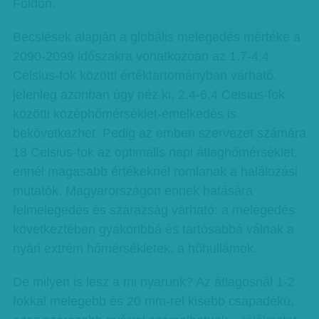
Földön.
Becslések alapján a globális melegedés mértéke a
2090-2099 időszakra vonatkozóan az 1,7-4,4
Celsius-fok közötti értéktartományban várható,
jelenleg azonban úgy néz ki, 2,4-6,4 Celsius-fok
közötti középhőmérséklet-emelkedés is
bekövetkezhet. Pedig az emberi szervezet számára
18 Celsius-fok az optimális napi átlaghőmérséklet,
ennél magasabb értékeknél romlanak a halálozási
mutatók. Magyarországon ennek hatására
felmelegedés és szárazság várható: a melegedés
következtében gyakoribbá és tartósabbá válnak a
nyári extrém hőmérsékletek, a hőhullámok.
De milyen is lesz a mi nyarunk? Az átlagosnál 1-2
fokkal melegebb és 20 mm-rel kisebb csapadékú,