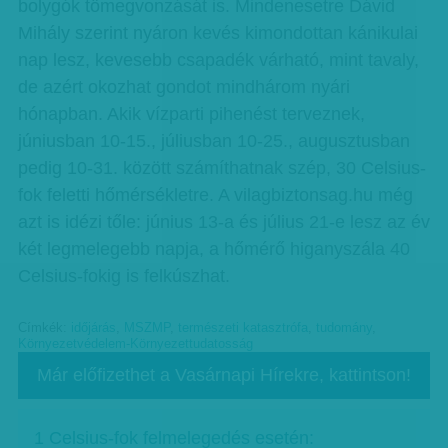
bolygók tömegvonzását is. Mindenesetre Dávid
Mihály szerint nyáron kevés kimondottan kánikulai
nap lesz, kevesebb csapadék várható, mint tavaly,
de azért okozhat gondot mindhárom nyári
hónapban. Akik vízparti pihenést terveznek,
júniusban 10-15., júliusban 10-25., augusztusban
pedig 10-31. között számíthatnak szép, 30 Celsius-
fok feletti hőmérsékletre. A vilagbiztonsag.hu még
azt is idézi tőle: június 13-a és július 21-e lesz az év
két legmelegebb napja, a hőmérő higanyszála 40
Celsius-fokig is felkúszhat.
Címkék:
időjárás
,
MSZMP
,
természeti katasztrófa
,
tudomány
,
Környezetvédelem-Környezettudatosság
Már előfizethet a Vasárnapi Hírekre, kattintson!
1 Celsius-fok felmelegedés esetén: