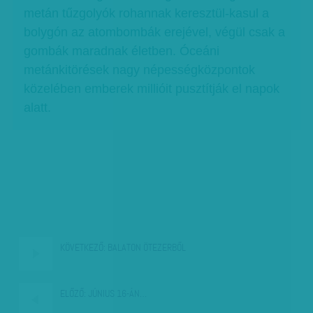
metán tűzgolyók rohannak keresztül-kasul a
bolygón az atombombák erejével, végül csak a
gombák maradnak életben. Óceáni
metánkitörések nagy népességközpontok
közelében emberek millióit pusztítják el napok
alatt.
KÖVETKEZŐ:
BALATON ÖTEZERBŐL
ELŐZŐ:
JÚNIUS 16-ÁN…