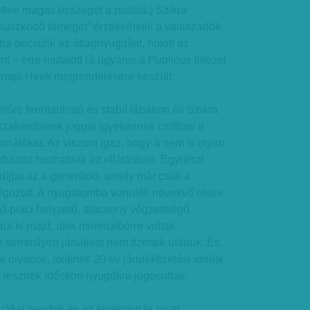
tten magas összeget a postás.) Szikra
 „küszködő tömeget” érzékelhetik a válaszadók
tra becsülik az átlagnyugdíjat, holott az
nt – erre mutatott rá ugyanis a Publicus Intézet
napi Hírek megrendelésére készült.
őre fenntartható és stabil lábakon áll Szikra
a szakemberek joggal igyekeznek csitítani a
ionálókat. Az viszont igaz, hogy a nem is olyan
rdulatot hozhatnak az ellátásban. Egyrészt
íjba az a generáció, amely már csak a
olgozott. A nyugalomba vonulók növekvő része
ő-piaci helyzetű, alacsony végzettségű
rül ki majd, akik minimálbérre voltak
 semmilyen járulékot nem fizettek utánuk. És
olyanok, akiknek 20 év járulékfizetési idejük
lesznek időskori nyugdíjra jogosultak.
fiai trendek és az elvándorlás miatt