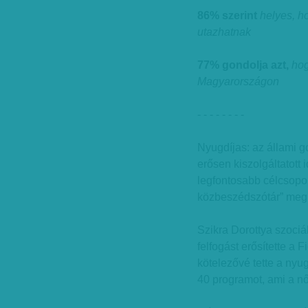
86% szerint
helyes, 
utazhatnak
77% gondolja azt,
hog
Magyarországon
- - - - - - - -
Nyugdíjas: az állami g
erősen kiszolgáltatott 
legfontosabb célcsopor
közbeszédszótár” meg
Szikra Dorottya szociá
felfogást erősítette a
kötelezővé tette a nyu
40 programot, ami a nő