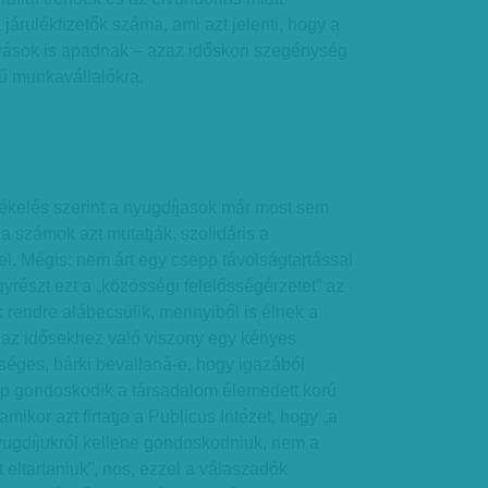
járulékfizetők száma, ami azt jelenti, hogy a
orrások is apadnak – azaz időskori szegénység
tű munkavállalókra.
zékelés szerint a nyugdíjasok már most sem
 a számok azt mutatják, szolidáris a
l. Mégis: nem árt egy csepp távolságtartással
gyrészt ezt a „közösségi felelősségérzetet” az
k rendre alábecsülik, mennyiből is élnek a
 az idősekhez való viszony egy kényes
séges, bárki bevallaná-e, hogy igazából
p gondoskodik a társadalom élemedett korú
mikor azt firtatja a Publicus Intézet, hogy „a
yugdíjukról kellene gondoskodniuk, nem a
 eltartaniuk”, nos, ezzel a válaszadók