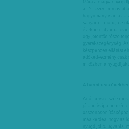
Mára a magyar nyugdíj
a 121 ezer forintos átl
hagyományosan az a v
sanyarú – mondja Szikr
években folyamatosan 
egy jelentős része tel
gyerekszegénység. Az
készpénzes ellátást el
adókedvezmény csak a 
miközben a nyugdíjaka
A harmincas években 
Arról persze szó sincs,
járandósága nem éri el 
összehasonlításképpen:
más kérdés, hogy az id
nyugdíjolló, ugyanis, m