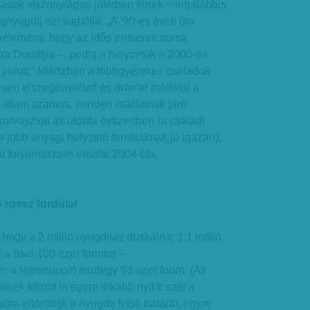
asok viszonylagos jólétben élnek – legalábbis
agnyugdíj ezt sugallja. „A ’90-es évek óta
élemény, hogy az idős emberek sorsa
a Dorottya –, pedig a helyzetük a 2000-es
javult.” Miközben a többgyerekes családok
jesen elszegényedett és drámai mértékű a
 állam számos, minden családnak járó
sorvasztott az utóbbi évtizedben (a családi
jobb anyagi helyzetű famíliáknak jó igazán),
t folyamatosan emelte 2004 óta.
rossz fordulat
 hogy a 2 millió nyugdíjas dúskálna: 1,1 millió
a havi 100 ezer forintot –
 a létminimum mintegy 93 ezer forint. (Az
ősek között is egyre inkább nyílik szét a
ióta eltörölték a nyugdíj felső határát, egyre