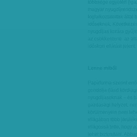
többsége egyetért (iga
magyar nyugdíjrendszer
foglalkoztatottak által 
időseknek. Következés
nyugdíjas korára gyűjt
az csökkentené az álta
időskori ellátást jelent.
Lenne miből
Papírforma szerint err
gondolja (lásd kördiagr
nyugdíjasoknak – és b
gazdasági helyzet, ne
körülményein nem lehet
világában több járulék
világossá tette, hogy a
lehet biztosítani. Abb