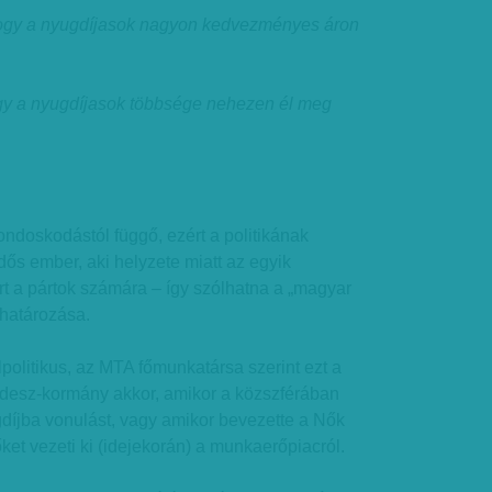
hogy a nyugdíjasok nagyon kedvezményes áron
y a nyugdíjasok többsége nehezen él meg
ondoskodástól függő, ezért a politikának
idős ember, aki helyzete miatt az egyik
t a pártok számára – így szólhatna a „magyar
határozása.
lpolitikus, az MTA főmunkatársa szerint ezt a
 Fidesz-kormány akkor, amikor a közszférában
gdíjba vonulást, vagy amikor bevezette a Nők
ket vezeti ki (idejekorán) a munkaerőpiacról.