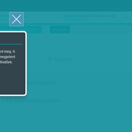
ősnők nőnapra
Megtáncoltatott Oscar-szobor
us 16.
2018. március 16.
i Hírekre, kattintson!
Kutatás
ent meg. A
start
 megjelent
Keresés
lhetőek.
stop
KÖVETKEZŐ:
PSZICHÉ ÁTVILÁGÍTÁS
ELŐZŐ:
MINISZTERELNÖK ÉS PSZICHÉ