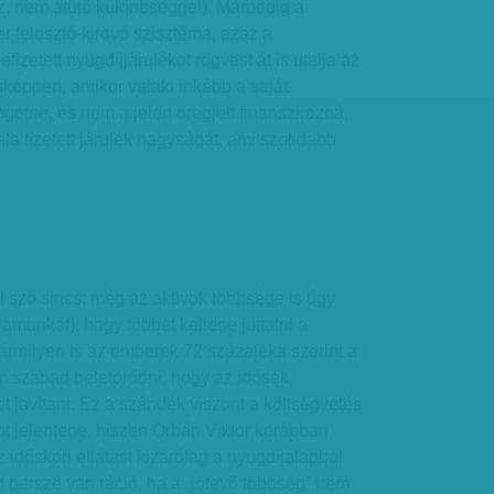
z, nem átütő különbséggel). Márpedig a
 felosztó-kirovó szisztéma, azaz a
befizetett nyugdíjjárulékot rögvest át is utalja az
képpen, amikor valaki inkább a saját
ögetne, és nem a jelen öregjeit finanszírozná,
la fizetett járulék nagyságát, ami szolidabb
ől szó sincs: még az aktívok többsége is úgy
amunkat), hogy többet kellene juttatni a
ármilyen is az emberek 72 százaléka szerint a
m szabad beletörődni, hogy az idősek
 javítani. Ez a szándék viszont a költségvetés
ot jelentene, hiszen Orbán Viktor korábban
z időskori ellátást kizárólag a nyugdíjalapból
an persze van ráció, ha a „jótevő többség” nem