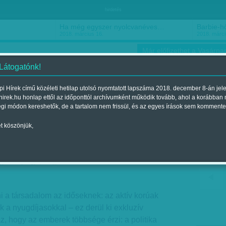
hirdetés
Ha még egyszer nyolcvanéves…
Barbie-h
2018. március 16.
2018. márci
Már előfizethet a Vasárnap
 Látogatónk!
i Hírek című közéleti hetilap utolsó nyomtatott lapszáma 2018. december 8-án jel
hirek.hu honlap ettől az időponttól archívumként működik tovább, ahol a korábban
ókusz
Szerintem
Ízlés
Sport
égi módon kereshetők, de a tartalom nem frissül, és az egyes írások sem kommente
t köszönjük,
a nyugdíjas – és fordítva
gy B. György
| Megjelent a 2017. szeptember 23.-i
i a társadalom az időseknek: az aktív korúak
 a nyugdíjasokkal – ez derül ki exkluzív
az, hogy az emberek többsége érzi: a politika