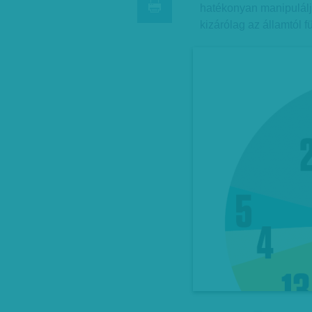
hatékonyan manipulálja
kizárólag az államtól f