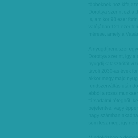
többeknek hoz kifejeze
Dorottya szerint ezt a
is, amikor 98 ezer forin
valójában 121 ezer fori
mérése, amely a Vasár
A nyugdíjrendszer egyel
Dorottya szerint, így 
nyugdíjkatasztrófát viz
távoli 2030-as évek fo
akkor megy majd nyugd
rendszerváltás után d
abból a rossz munkaer
társadalmi rétegből ke
bejelentve, vagy éppen
nagy számban akadnak 
sem lesz meg, így nem 
Mindeközben a demográ