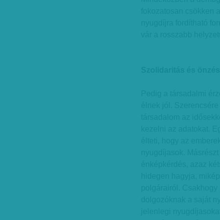
fokozatosan csökken a 
nyugdíjra fordítható f
vár a rosszabb helyze
Szolidaritás és önzés
Pedig a társadalmi ér
élnek jól. Szerencsére
társadalom az idősekke
kezelni az adatokat. E
élteti, hogy az embere
nyugdíjasok. Másrészt
énképkérdés, azaz két
hidegen hagyja, mikép
polgárairól. Csakhogy a
dolgozóknak a saját n
jelenlegi nyugdíjasokat