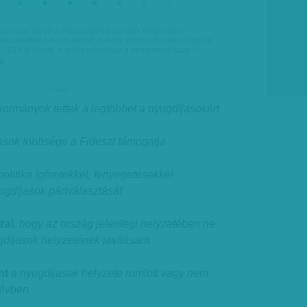
 Vasárnapi Hírek A válaszadók a kérdőív kérdéseire
szeptember 14–18. között. A nem, életkor és iskolázottság
 1014 fő került. A teljes mintában a mintavételi hiba +/–
10
hirdetes
kormányok tettek a legtöbbet a nyugdíjasokért
asok többsége a Fideszt támogatja
politika ígéretekkel, fenyegetésekkel
yugdíjasok pártválasztását
zal
, hogy az ország jelenlegi helyzetében ne
díjasok helyzetének javítására
nt
a nyugdíjasok helyzete romlott vagy nem
4 évben