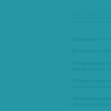
1. ábra - Publicus Intézet -
telefonon válaszoltak 2017. 
szerint reprezentatív mintába
3,1 százalékpont.
-
– Kép 1/
31% szerint
a Fidesz-
55% szerint
a nyugdíj
72% úgy gondolja,
a 
befolyásolni tudja a n
72% nem ért egyet az
lenne lehetoség a nyug
75% véleménye szeri
változott az utóbbi 3-