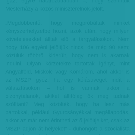
igaz, egyre határozottabban –, hogy szerintük
Mesterházy a közös miniszterelnök-jelölt.
„Megdöbbentő, hogy megpróbáltak minket
kényszerhelyzetbe hozni, azok után, hogy milyen
követelésekkel álltak elő a tárgyalásokon. Nem
hogy 106 egyéni jelöltjük nincs, de még 90 sem;
közülük többről kiderült, hogy nem is akarnak
indulni. Olyan körzetekre tartottak igényt, mint
Angyalföld, Miskolc vagy Komárom, ahol akkor is
az MSZP győz, ha egy kólásüveget indít a
választásokon – hol is vannak akkor a
bizonytalanok, akiket állítólag ők meg tudnak
szólítani? Meg közölték, hogy ha lesz más
pártokkal, például Gyurcsányékkal megállapodás,
akkor az már nem érintheti az ő jelöltjeiket, csak az
MSZP adjon át helyeket” - dühöngött a szocialista