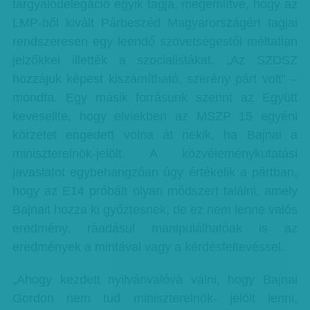
tárgyalódelegáció egyik tagja, megemlítve, hogy az
LMP-ből kivált Párbeszéd Magyarországért tagjai
rendszeresen egy leendő szövetségestől méltatlan
jelzőkkel illették a szocialistákat. „Az SZDSZ
hozzájuk képest kiszámítható, szerény párt volt” –
mondta. Egy másik forrásunk szerint az Együtt
kevesellte, hogy elviekben az MSZP 15 egyéni
körzetet engedett volna át nekik, ha Bajnai a
miniszterelnök-jelölt. A közvéleménykutatási
javaslatot egybehangzóan úgy értékelik a pártban,
hogy az E14 próbált olyan módszert találni, amely
Bajnait hozza ki győztesnek, de ez nem lenne valós
eredmény, ráadásul manipulálhatóak is az
eredmények a mintával vagy a kérdésfeltevéssel.
„Ahogy kezdett nyilvánvalóvá válni, hogy Bajnai
Gordon nem tud miniszterelnök- jelölt lenni,