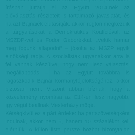
írásban juttatja el az Együtt 2014-nek az
előválasztás részleteit is tartalmazó javaslatát, és
ha azt Bajnaiék elutasítják, akkor rögtön megkezdik
a tárgyalásokat a Demokratikus Koalícióval, az
MSZDP-vel és Fodor Gáborékkal. „Velük hamar
meg fogunk állapodni” – jósolta az MSZP egyik
elnökségi tagja. A szocialisták ugyanakkor arra is
fel vannak készülve, hogy nem lesz választási
megállapodás – ha az Együtt továbbra is
ragaszkodik Bajnai kormányfőjelöltségéhez, akkor
biztosan nem. Viszont abban bíznak, hogy a
közvélemény nyomása az E14-en lesz nagyobb,
így végül beállnak Mesterházy mögé.
Kétségkívül ez a párt érdeke: ha pártszövetségként
indulnak, akkor nem 5, hanem 10 százalékot kell
elérniük. A külön lista persze hozhat bizonytalan