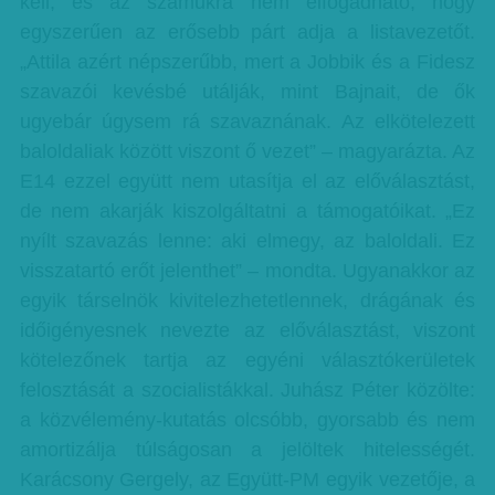
kell, és az számukra nem elfogadható, hogy
egyszerűen az erősebb párt adja a listavezetőt.
„Attila azért népszerűbb, mert a Jobbik és a Fidesz
szavazói kevésbé utálják, mint Bajnait, de ők
ugyebár úgysem rá szavaznának. Az elkötelezett
baloldaliak között viszont ő vezet” – magyarázta. Az
E14 ezzel együtt nem utasítja el az előválasztást,
de nem akarják kiszolgáltatni a támogatóikat. „Ez
nyílt szavazás lenne: aki elmegy, az baloldali. Ez
visszatartó erőt jelenthet” – mondta. Ugyanakkor az
egyik társelnök kivitelezhetetlennek, drágának és
időigényesnek nevezte az előválasztást, viszont
kötelezőnek tartja az egyéni választókerületek
felosztását a szocialistákkal. Juhász Péter közölte:
a közvélemény-kutatás olcsóbb, gyorsabb és nem
amortizálja túlságosan a jelöltek hitelességét.
Karácsony Gergely, az Együtt-PM egyik vezetője, a