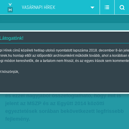
VASÁRNAPI HÍREK
 Látogatónk!
Külön 2014 – hogyan tovább?
i Hírek című közéleti hetilap utolsó nyomtatott lapszáma 2018. december 8-án jel
hirek.hu honlap ettől az időponttól archívumként működik tovább, ahol a korábban
Szerző:
Munkatársainktól
| Megjelent a 2013. augusztus 25.-i
égi módon kereshetők, de a tartalom nem frissül, és az egyes írások sem kommente
lapszámban
t köszönjük,
„Köszönjük Gordon, köszönjük Attila” – írta
Deutsch Tamás (Fidesz) szombaton a Twitteren,
és ezzel nagyjából összefoglalható, hogy mit is
jelent az MSZP és az Együtt 2014 közötti
egyeztetések sorában bekövetkezett legfrissebb
fejlemény.