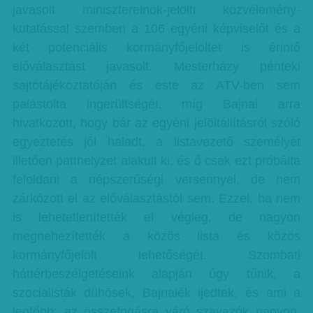
javasolt miniszterelnök-jelölti közvélemény-
kutatással szemben a 106 egyéni képviselőt és a
két potenciális kormányfőjelöltet is érintő
előválasztást javasolt. Mesterházy pénteki
sajtótájékoztatóján és este az ATV-ben sem
palástolta ingerültségét, míg Bajnai arra
hivatkozott, hogy bár az egyéni jelöltállításról szóló
egyeztetés jól haladt, a listavezető személyét
illetően patthelyzet alakult ki, és ő csak ezt próbálta
feloldani a népszerűségi versennyel, de nem
zárkózott el az előválasztástól sem. Ezzel, ha nem
is lehetetlenítették el végleg, de nagyon
megnehezítették a közös lista és közös
kormányfőjelölt lehetőségét. Szombati
háttérbeszélgetéseink alapján úgy tűnik, a
szocialisták dühösek, Bajnaiék ijedtek, és ami a
legfőbb: az összefogásra váró szavazók nagyon,