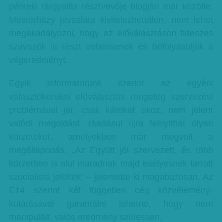
pénteki tárgyalás résztvevője blogján már közölte,
Mesterházy javaslata kivitelezhetetlen, nem lehet
megakadályozni, hogy az előválasztáson fideszes
szavazók is részt vehessenek és befolyásolják a
végeredményt.
Egyik informátorunk szerint az egyéni
választókerületi előválasztás rengeteg szervezési
problémával jár, csak károkat okoz, nem jelent
valódi megoldást, ráadásul újra felnyithat olyan
körzeteket, amelyekben már megvolt a
megállapodás. „Az Együtt jól szervezett, és több
körzetben is alul maradnak majd esélyesnek tartott
szocialista jelöltek” – jelentette ki magabiztosan. Az
E14 szerint két független cég közvélemény-
kutatásával garantálni lehetne, hogy nem
manipulált, valós eredmény szülessen.