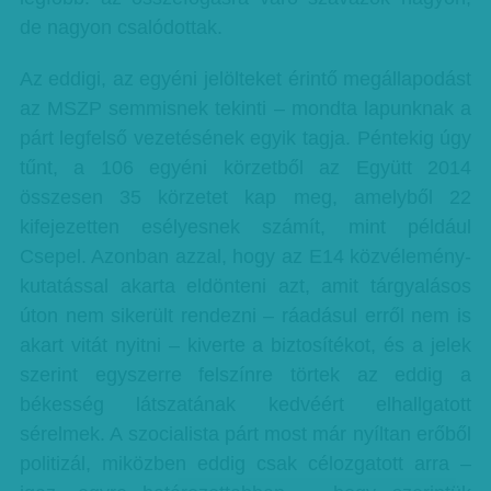
de nagyon csalódottak.
Az eddigi, az egyéni jelölteket érintő megállapodást
az MSZP semmisnek tekinti – mondta lapunknak a
párt legfelső vezetésének egyik tagja. Péntekig úgy
tűnt, a 106 egyéni körzetből az Együtt 2014
összesen 35 körzetet kap meg, amelyből 22
kifejezetten esélyesnek számít, mint például
Csepel. Azonban azzal, hogy az E14 közvélemény-
kutatással akarta eldönteni azt, amit tárgyalásos
úton nem sikerült rendezni – ráadásul erről nem is
akart vitát nyitni – kiverte a biztosítékot, és a jelek
szerint egyszerre felszínre törtek az eddig a
békesség látszatának kedvéért elhallgatott
sérelmek. A szocialista párt most már nyíltan erőből
politizál, miközben eddig csak célozgatott arra –