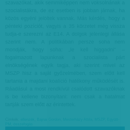
szavazókat, akik semmiképpen nem voksolnának a
szocialistákra, de ez esetben is jobban járnak, ha
közös egyéni jelöltek vannak. Más kérdés, hogy a
pénteki pozíciót, vagyis a 35 körzetet még vissza
tudja-e szerezni az E14. A dolgok jelenlegi állása
szerint nem. A politikában persze soha nem
mondják, hogy soha: „le kell higgadni” –
fogalmazott lapunknak a szocialista párt
elnökségének egyik tagja, aki szerint mivel az
MSZP hisz a saját győzelmében, szem előtt kell
tartania a majdani koalíció hatékony működését is.
Ráadásul a most rendkívül csalódott szavazóknak
is be kellene bizonyítani: nem csak a hatalmat
tartják szem előtt az érintettek.
Címkék:
ellenzék
,
Bajnai Gordon
,
Mesterházy Attila
,
MSZP
,
Együtt-
PM
,
összefogás