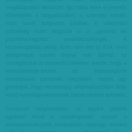
megállapodást felvázolni, így hiába értek el jelentős
előrelépést a tárgyalásokon, a személyi kérdés
miatt ismét holtpontra jutottak. A választási
szövetség ezért dolgozta ki a „gyorsító és
problémamegoldó” javaslatcsomagját. A
kiszivárogtatást pedig azért nem érti az E14, mert
álláspontjuk szerint Bajnai már áprilisi, az
országjárását is bejelentő cikkében jelezte, hogy a
miniszterelnök-jelöltet az állampolgárok
bevonásával szeretnék megtalálni. Vagyis úgy
gondolják, hogy Mesterházy elhamarkodottan ítélte
külső nyomásgyakorlásnak Bajnai pénteki ajánlatát.
Forrásunk megismételte: az egyéni jelöltek
ügyében közel a megállapodás, viszont a
miniszterelnök-jelölt kérdésében valahogy dönteni