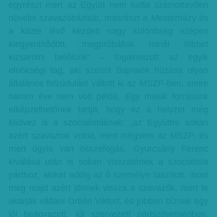
egyrészt mert az Együtt nem tudta számottevően
növelni szavazóbázisát, másrészt a Mesterházy és
a közte lévő kezdeti nagy különbség szépen
kiegyenlítődött, megpróbáltak minél többet
kizsarolni belőlünk” – fogalmazott az egyik
elnökségi tag, aki szerint Bajnaiék húzása olyan
általános felzúdulást váltott ki az MSZP-ben, amire
három éve nem volt példa. Egy másik forrásunk
elképzelhetőnek tartja, hogy ez a helyzet még
kedvez is a szocialistáknak: „az Együttre sokan
azért szavaztak volna, mert mégsem az MSZP, és
mert úgyis van összefogás. Gyurcsány Ferenc
kiválása után is sokan visszatértek a szocialista
párthoz, akiket addig az ő személye taszított, most
meg majd azért jönnek vissza a szavazók, mert le
akarják váltani Orbán Viktort, és jobban bíznak egy
jól beágyazott, jól szervezett pártszövetségben,