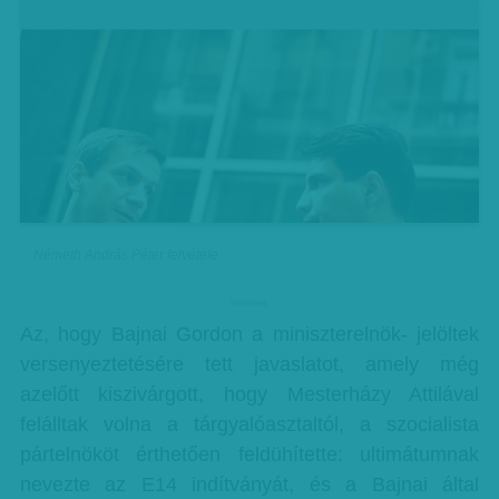
Németh András Péter felvétele
hirdetes
Az, hogy Bajnai Gordon a miniszterelnök- jelöltek
versenyeztetésére tett javaslatot, amely még
azelőtt kiszivárgott, hogy Mesterházy Attilával
felálltak volna a tárgyalóasztaltól, a szocialista
pártelnököt érthetően feldühítette: ultimátumnak
nevezte az E14 indítványát, és a Bajnai által