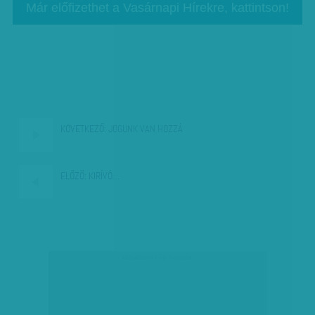
Már előfizethet a Vasárnapi Hírekre, kattintson!
KÖVETKEZŐ:
JOGUNK VAN HOZZÁ
ELŐZŐ:
KIRÍVÓ…
társadalmi célú hirdetés