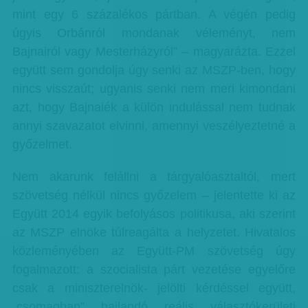
mint egy 6 százalékos pártban. A végén pedig
úgyis Orbánról mondanak véleményt, nem
Bajnairól vagy Mesterházyról” – magyarázta. Ezzel
együtt sem gondolja úgy senki az MSZP-ben, hogy
nincs visszaút; ugyanis senki nem meri kimondani
azt, hogy Bajnaiék a külön indulással nem tudnak
annyi szavazatot elvinni, amennyi veszélyeztetné a
győzelmet.
Nem akarunk felállni a tárgyalóasztaltól, mert
szövetség nélkül nincs győzelem – jelentette ki az
Együtt 2014 egyik befolyásos politikusa, aki szerint
az MSZP elnöke túlreagálta a helyzetet. Hivatalos
közleményében az Együtt-PM szövetség úgy
fogalmazott: a szocialista párt vezetése egyelőre
csak a miniszterelnök- jelölti kérdéssel együtt,
„csomagban” hajlandó reális választókerületi