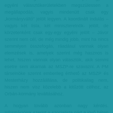
egyéni választókerületekben megszülessen a
megállapodás, vagyis mindenütt csak egy
„kormányváltó” jelölt legyen. A koordinált indulás –
vagyis két lista, két miniszterelnök- jelölt, de
körzetenként csak egy-egy egyéni jelölt – Jávor
szerint nem cél, de még mindig jobb, mint ha nincs
semmilyen összefogás, ráadásul vannak olyan
elemzések is, amelyek szerint még hasznos is
lehet, hiszen vannak olyan választók, akik semmi
esetre sem akarnak az MSZP-re szavazni. A PM
társelnöke szerint emberileg érthető az MSZP és
Mesterházy hozzáállása, de politikailag nem,
hiszen nem visz közelebb a kitűzött célhoz, az
Orbán-kormány leváltásához.
A hogyan tovább azonban nagy kérdés.
Információink szerint a szocialista párt a jövő héten