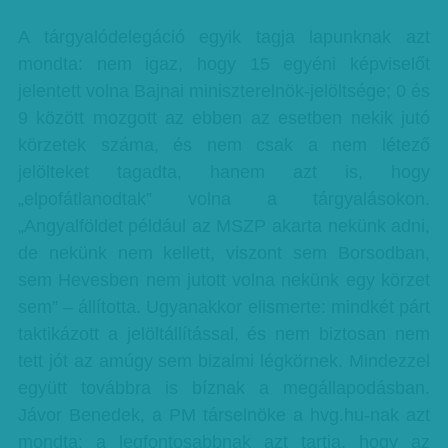
A tárgyalódelegáció egyik tagja lapunknak azt
mondta: nem igaz, hogy 15 egyéni képviselőt
jelentett volna Bajnai miniszterelnök-jelöltsége; 0 és
9 között mozgott az ebben az esetben nekik jutó
körzetek száma, és nem csak a nem létező
jelölteket tagadta, hanem azt is, hogy
„elpofátlanodtak” volna a tárgyalásokon.
„Angyalföldet például az MSZP akarta nekünk adni,
de nekünk nem kellett, viszont sem Borsodban,
sem Hevesben nem jutott volna nekünk egy körzet
sem” – állította. Ugyanakkor elismerte: mindkét párt
taktikázott a jelöltállítással, és nem biztosan nem
tett jót az amúgy sem bizalmi légkörnek. Mindezzel
együtt továbbra is bíznak a megállapodásban.
Jávor Benedek, a PM társelnöke a hvg.hu-nak azt
mondta: a legfontosabbnak azt tartja, hogy az