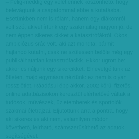
– Félig-meddig egy véletlennek köszönhető, hogy
belevágtunk a csapatommal ebbe a kutatásba.
Esetünkben nem is rólam, hanem egy diákomról
volt szó, akivel írtunk egy szakmailag nagyon jó, de
nem éppen sikeres cikket a katasztrófákról. Okos,
ambiciózus srác volt, aki azt mondta: bármit
hajlandó kutatni, csak ne szülessen belőle még egy
publikálhatatlan katasztrófacikk. Ekkor ugrott be:
akkor csináljunk egy sikercikket. Elnevetgéltünk az
ötleten, majd egymásra néztünk: ez nem is olyan
rossz ötlet. Ráadásul épp akkor, 2002 körül fizetős,
online adatbázisokon keresztül elérhetővé váltak a
tudósok, művészek, üzletemberek és sportolók
szakmai életrajzai. Eljutottunk arra a pontra, hogy
aki sikeres és aki nem, valamilyen módon
követhető, leírható, számszerűsíthető az adatok
segítségével.