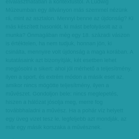
elválaszthatatlan a kontextustól. A Ludwig
Múzeumban egy állványon más szemmel nézünk
rá, mint az asztalon. Mennyi benne az újdonság? Ki
más készített hasonlót, ki mást befolyásolt az a
munka? Önmagában még egy 18. századi vászon
is értéktelen, ha nem tudjuk, honnan jön, ki
csinálta, mennyire volt újdonság a maga korában. A
kutatásaink azt bizonyítják, két esetben lehet
megjósolni a sikert: ahol jól mérhető a teljesítmény,
ilyen a sport, és extrém módon a másik eset az,
amikor nincs mögötte teljesítmény, ilyen a
művészet. Gondoljon bele: nincs meglepetés,
hiszen a hálózat jósolja meg, merre fog
továbbhaladni a művész. Ha a pohár víz helyett
egy üveg vizet tesz le, legfeljebb azt mondják, az
már egy másik korszaka a művésznek.