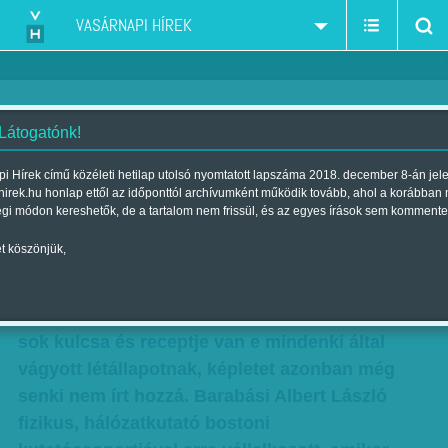
VASÁRNAPI HÍREK
 Látogatónk!
Különbség a jók között
i Hírek című közéleti hetilap utolsó nyomtatott lapszáma 2018. december 8-án jel
hirek.hu honlap ettől az időponttól archívumként működik tovább, ahol a korábban
Szerző:
Markos Mária
| Megjelent a 2018. október 27.-i lapszámban
égi módon kereshetők, de a tartalom nem frissül, és az egyes írások sem kommente
t köszönjük,
Nagyon sok befutott ember számos, hatalmas
példányszámban eladott könyvet írt már arról,
hogyan vált sikeressé. Megszámlálhatatlanul
sok kulcsa és receptje van e mindenki által
vágyott létállapotnak, képletet azonban még
senki nem írt hozzá. Barabási Albert László
fizikus, hálózatkutató bostoni