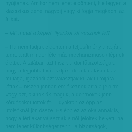
nyújtanak. Amikor nem lehet eldönteni, kié legyen a
klasszikus zenei nagydíj vagy ki fogja megkapni az
állást.
– Mit mutat a képlet, ilyenkor kit vesznek fel?
– Ha nem tudjuk eldönteni a teljesítmény alapján,
tudat alatt mindenféle más mechanizmusok lépnek
életbe. Általában azt hiszik a döntőbizottságok,
hogy a legjobbat választják, de a kutatásunk azt
mutatja, igazából azt választják ki, akit utoljára
láttak – hiszen jobban emlékeznek arra a jelöltre.
Vagy azt, akinek ők maguk, a döntnökök jobb
kérdéseket tettek fel – gyakran ez épp az
utolsóknál jön össze. És épp ez az oka annak is,
hogy a férfiakat választják a női jelöltek helyett: ha
nem lehet különbséget tenni, a bizottságok,