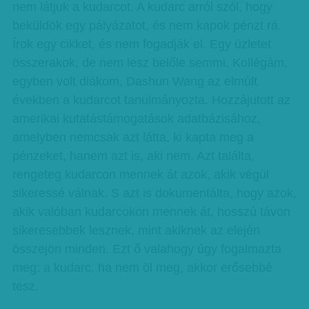
nem látjuk a kudarcot. A kudarc arról szól, hogy
beküldök egy pályázatot, és nem kapok pénzt rá.
Írok egy cikket, és nem fogadják el. Egy üzletet
összerakok, de nem lesz belőle semmi. Kollégám,
egyben volt diákom, Dashun Wang az elmúlt
években a kudarcot tanulmányozta. Hozzájutott az
amerikai kutatástámogatások adatbázisához,
amelyben nemcsak azt látta, ki kapta meg a
pénzeket, hanem azt is, aki nem. Azt találta,
rengeteg kudarcon mennek át azok, akik végül
sikeressé válnak. S azt is dokumentálta, hogy azok,
akik valóban kudarcokon mennek át, hosszú távon
sikeresebbek lesznek, mint akiknek az elején
összejön minden. Ezt ő valahogy úgy fogalmazta
meg: a kudarc, ha nem öl meg, akkor erősebbé
tesz.