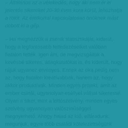
– Általános az a vélekedés, hogy aki nem ér el
jelentős sikereket 20-30 éves kora körül, lehúzhatja
a rolót. Az életkorral kapcsolatosan önöknek mást
dobott ki a gép.
– Ha megnézzük a zsenik statisztikáját, kiderül,
hogy a legfontosabb felfedezéseiket valóban
fiatalon tették. Igen ám, de megvizsgáltuk a
kevésbé sikeres, átlagkutatókat is, és kiderült, hogy
rájuk ugyanez érvényes. Ennek az oka pedig nem
az, hogy fiatalon kreatívabbak, hanem az, hogy
akkor produktívak. Minden egyes projekt, amit az
ember csinál, ugyanolyan eséllyel válhat sikeressé.
Olyan a siker, mint a lottószelvény, minden egyes
szelvény ugyanolyan valószínűséggel
megnyerhető. Ahogy halad az idő, elfáradunk,
megunjuk, egyre több családi kötelezettségünk