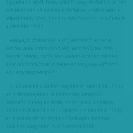
függetlenül attól, hogy nőkből vagy férfiakból állnak,
szívesebben választják a férfiakat. Amikor nem a
teljesítmény dönt, hanem más faktorok, megjelenik
a diszkrimináció.
– Meglepő dolgot állít a művészetről: ez az a
terület, ahol nincs minőség. Mindenkinek más
tetszik. Mégis, mitől lesz valami értékes, hiszen
akár dollármilliókat is képesek vagyunk kifizetni
egy-egy festményért?
– A művészeti világban egyáltalán nem titok, hogy
az intézményeken, a hálózaton keresztül
teremtődik meg az érték. Azaz, melyik galéria,
múzeum állítja ki a munkánkat. Ez hitelesíti, hogy
ez a pohár víz az asztalon holnaptól kezdve
műkincs vagy nem. A művészeti érték