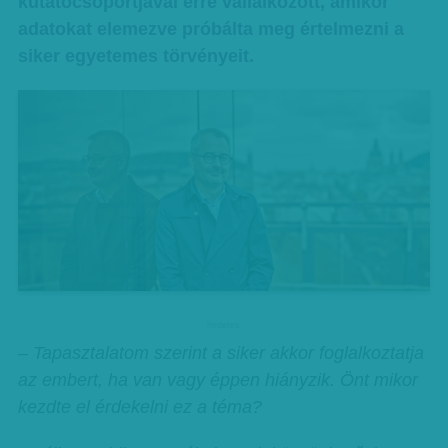
kutatócsoportjával erre vállalkozott, amikor
adatokat elemezve próbálta meg értelmezni a
siker egyetemes törvényeit.
hirdetes
– Tapasztalatom szerint a siker akkor foglalkoztatja
az embert, ha van vagy éppen hiányzik. Önt mikor
kezdte el érdekelni ez a téma?