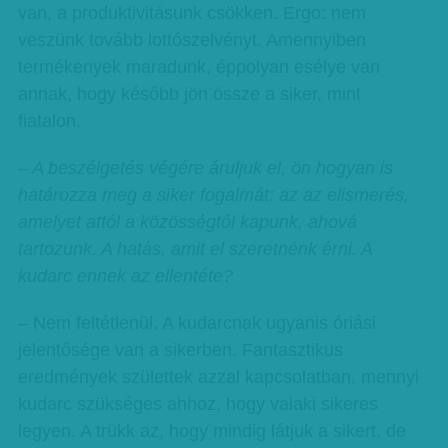
van, a produktivitásunk csökken. Ergo: nem
veszünk tovább lottószelvényt. Amennyiben
termékenyek maradunk, éppolyan esélye van
annak, hogy később jön össze a siker, mint
fiatalon.
– A beszélgetés végére áruljuk el, ön hogyan is
határozza meg a siker fogalmát: az az elismerés,
amelyet attól a közösségtől kapunk, ahová
tartozunk. A hatás, amit el szeretnénk érni. A
kudarc ennek az ellentéte?
– Nem feltétlenül. A kudarcnak ugyanis óriási
jelentősége van a sikerben. Fantasztikus
eredmények születtek azzal kapcsolatban, mennyi
kudarc szükséges ahhoz, hogy valaki sikeres
legyen. A trükk az, hogy mindig látjuk a sikert, de