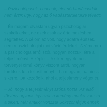
– Pszichológusok, coachok, életmód-tanácsadók
nem érzik úgy, hogy az ő vadászterületükre tévedt?
– Én magam olvastam ugyan pszichológiai
szakcikkeket, de ezek csak az értelmezésben
segítettek. A célom az volt, hogy adatra építsek,
nem a pszichológiai motiváció érdekelt. Számomra
a pszichológia arról szól, hogyan hozzuk létre a
teljesítményt. A képlet – A siker egyetemes
törvényei című könyv viszont arról, hogyan
fordítsuk le a teljesítményt – ha megvan, ha nincs –
sikerre. Ott kezdődik, ahol a teljesítmény véget ér.
– Jó, hogy a teljesítményt szóba hozta. Az első
törvény ugyanis így szól: a kemény munka vonzza
a sikert. Már amikor vonzza! Sokszor látjuk ennek