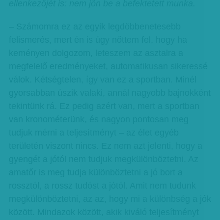
ellenkezőjét is: nem jön be a befektetett munka.
– Számomra ez az egyik legdöbbenetesebb
felismerés, mert én is úgy nőttem fel, hogy ha
keményen dolgozom, leteszem az asztalra a
megfelelő eredményeket, automatikusan sikeressé
válok. Kétségtelen, így van ez a sportban. Minél
gyorsabban úszik valaki, annál nagyobb bajnokként
tekintünk rá. Ez pedig azért van, mert a sportban
van kronométerünk, és nagyon pontosan meg
tudjuk mérni a teljesítményt – az élet egyéb
területén viszont nincs. Ez nem azt jelenti, hogy a
gyengét a jótól nem tudjuk megkülönböztetni. Az
amatőr is meg tudja különböztetni a jó bort a
rossztól, a rossz tudóst a jótól. Amit nem tudunk
megkülönböztetni, az az, hogy mi a különbség a jók
között. Mindazok között, akik kiváló teljesítményt