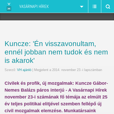
VASÁRNAPI HÍREK
Kuncze: 'Én visszavonultam,
ennél jobban nem tudok és nem
is akarok'
Szerző:
VH ajánló
| Megjelent a 2014. november 23.-i lapszámban
Civilek és profik, új mozgalmak: Kuncze Gábor-
Nemes Balázs páros interjú - A Vasárnapi Hírek
november 23-i számának fő témája az elmúlt 25
év teljes politikai elitjével szemben fellépő új
civil mozgalmak elemzése. Munkatársaink