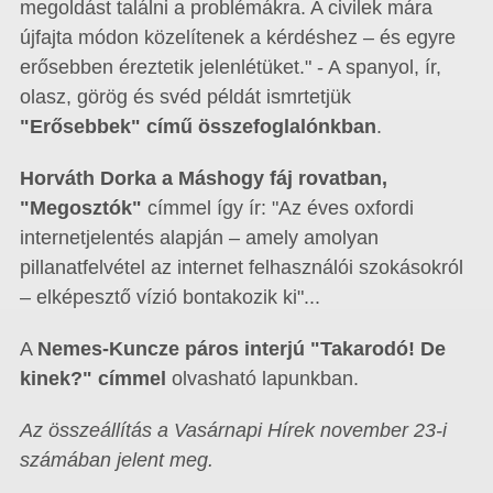
megoldást találni a problémákra. A civilek mára
újfajta módon közelítenek a kérdéshez – és egyre
erősebben éreztetik jelenlétüket." - A spanyol, ír,
olasz, görög és svéd példát ismrtetjük
"Erősebbek" című összefoglalónkban
.
Horváth Dorka a Máshogy fáj rovatban,
"Megosztók"
címmel így ír: "Az éves oxfordi
internetjelentés alapján – amely amolyan
pillanatfelvétel az internet felhasználói szokásokról
– elképesztő vízió bontakozik ki"...
A
Nemes-Kuncze páros interjú "Takarodó! De
kinek?" címmel
olvasható lapunkban.
Az összeállítás a Vasárnapi Hírek november 23-i
számában jelent meg.