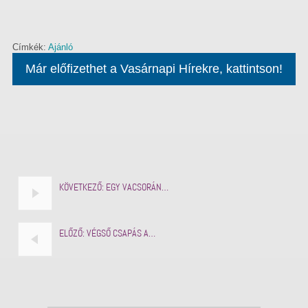
Címkék:
Ajánló
Már előfizethet a Vasárnapi Hírekre, kattintson!
KÖVETKEZŐ:
EGY VACSORÁN…
ELŐZŐ:
VÉGSŐ CSAPÁS A…