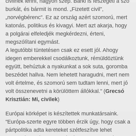
civilnek lenni, nagyon szép. Bárki is feszegeti a szó
burkát, és bármit is mond. „Fizetett civil”,
„norvégbérenc”. Ez az ország azért szomorú, mert
katonás, politikus és kivagyi. Mert azt akarja, hogy
a polgárai elfeledjék megkérdezni, érteni,
megszólítani egymást.
A legutóbbi tüntetésen csak ez esett jól. Ahogy
idegen emberekkel csodálkoztunk, rémüldöztünk
együtt, behúztuk a nyakunkat a sok suta, goromba
beszédet hallva. Nem lehetett haragudni, mert nem
volt értelme, és szomorú sem tudtam lenni, mert jó
volt összenevetni a körülöttem állókkal." (
Grecsó
Krisztián: Mi, civilek
)
Európai körképet is készítettek munkatársaink.
"Európa-szerte egyre többen érzik úgy, hogy csak a
pártpolitika adta kereteket szétfeszítve lehet