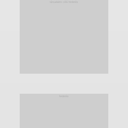
társadalmi célú hirdetés
hirdetés