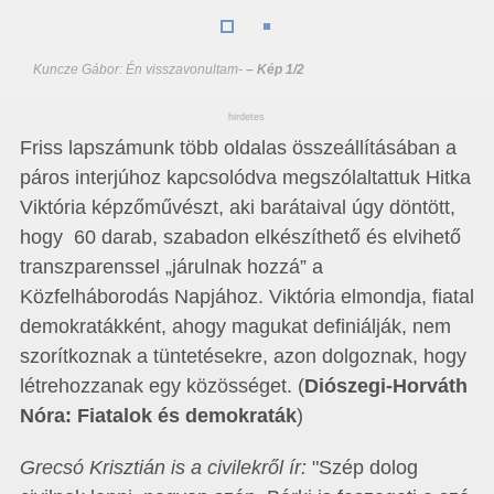
Kuncze Gábor: Én visszavonultam
-
– Kép 1/2
hirdetes
Friss lapszámunk több oldalas összeállításában a
páros interjúhoz kapcsolódva megszólaltattuk Hitka
Viktória képzőművészt, aki barátaival úgy döntött,
hogy 60 darab, szabadon elkészíthető és elvihető
transzparenssel „járulnak hozzá” a
Közfelháborodás Napjához. Viktória elmondja, fiatal
demokratákként, ahogy magukat definiálják, nem
szorítkoznak a tüntetésekre, azon dolgoznak, hogy
létrehozzanak egy közösséget. (
Diószegi-Horváth
Nóra: Fiatalok és demokraták
)
Grecsó Krisztián is a civilekről ír:
"Szép dolog