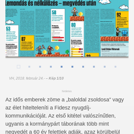
VH, 2018. február 24.
-
– Kép 1/10
hirdetes
Az idős emberek zöme a „baloldal zsoldosa” vagy
az élet hitelteleníti a Fidesz nyugdíj-
kommunikációját. Az első kitétel valószínűtlen,
ugyanis a kormánypárt táborának több mint
negyedét a 60 év felettiek adják, azaz körülbelül