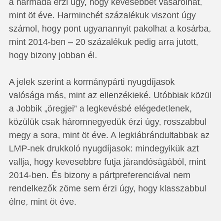
a harmada érzi úgy, hogy kevesebbet vásárolhat,
mint öt éve. Harminchét százalékuk viszont úgy
számol, hogy pont ugyanannyit pakolhat a kosárba,
mint 2014-ben – 20 százalékuk pedig arra jutott,
hogy bizony jobban él.
A jelek szerint a kormánypárti nyugdíjasok
valósága más, mint az ellenzékieké. Utóbbiak közül
a Jobbik „öregjei” a legkevésbé elégedetlenek,
közülük csak háromnegyedük érzi úgy, rosszabbul
megy a sora, mint öt éve. A legkiábrándultabbak az
LMP-nek drukkoló nyugdíjasok: mindegyikük azt
vallja, hogy kevesebbre futja járandóságából, mint
2014-ben. És bizony a pártpreferenciával nem
rendelkezők zöme sem érzi úgy, hogy klasszabbul
élne, mint öt éve.