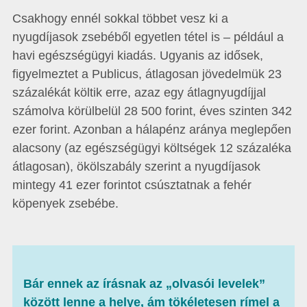
Csakhogy ennél sokkal többet vesz ki a
nyugdíjasok zsebéből egyetlen tétel is – például a
havi egészségügyi kiadás. Ugyanis az idősek,
figyelmeztet a Publicus, átlagosan jövedelmük 23
százalékát költik erre, azaz egy átlagnyugdíjjal
számolva körülbelül 28 500 forint, éves szinten 342
ezer forint. Azonban a hálapénz aránya meglepően
alacsony (az egészségügyi költségek 12 százaléka
átlagosan), ökölszabály szerint a nyugdíjasok
mintegy 41 ezer forintot csúsztatnak a fehér
köpenyek zsebébe.
Bár ennek az írásnak az „olvasói levelek”
között lenne a helye, ám tökéletesen rímel a