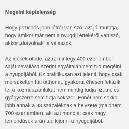
Megélni képtelenség
Hogy pszichés jobb létről van szó, azt jól mutatja,
hogy amikor már nem a nyugdíj értékéről van szó,
akkor „durvulnak” a válaszok.
Az idősek ötöde, azaz mintegy 400 ezer ember
saját bevallása szerint egyáltalán nem tud megélni
a nyugdíjából. Ez praktikusan azt jelenti, hogy csak
mérsékelten fűti otthonát, gyakorta éhesen fekszik
le, a közműszámlákat nem mindig tudja fizetni, és
gyógyszerre sem futja sokszor. Ennél nem sokkal
jobb annak a 33 százaléknak a helyzete (majdnem
700 ezer ember), aki azt mondja: csak nagy
lemondások árán tud kijönni a nyugdíjából.