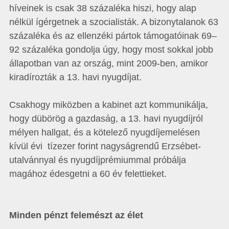
híveinek is csak 38 százaléka hiszi, hogy alap
nélkül ígérgetnek a szocialisták. A bizonytalanok 63
százaléka és az ellenzéki pártok támogatóinak 69–
92 százaléka gondolja úgy, hogy most sokkal jobb
állapotban van az ország, mint 2009-ben, amikor
kiradírozták a 13. havi nyugdíjat.
Csakhogy miközben a kabinet azt kommunikálja,
hogy dübörög a gazdaság, a 13. havi nyugdíjról
mélyen hallgat, és a kötelező nyugdíjemelésen
kívül évi tízezer forint nagyságrendű Erzsébet-
utalvánnyal és nyugdíjprémiummal próbálja
magához édesgetni a 60 év felettieket.
Minden pénzt felemészt az élet