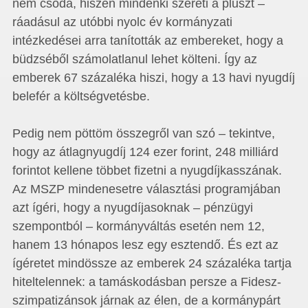
nem csoda, hiszen mindenki szereti a pluszt –
ráadásul az utóbbi nyolc év kormányzati
intézkedései arra tanították az embereket, hogy a
büdzséből számolatlanul lehet költeni. Így az
emberek 67 százaléka hiszi, hogy a 13 havi nyugdíj
belefér a költségvetésbe.
Pedig nem pöttöm összegről van szó – tekintve,
hogy az átlagnyugdíj 124 ezer forint, 248 milliárd
forintot kellene többet fizetni a nyugdíjkasszának.
Az MSZP mindenesetre választási programjában
azt ígéri, hogy a nyugdíjasoknak – pénzügyi
szempontból – kormányváltás esetén nem 12,
hanem 13 hónapos lesz egy esztendő. És ezt az
ígéretet mindössze az emberek 24 százaléka tartja
hiteltelennek: a tamáskodásban persze a Fidesz-
szimpatizánsok járnak az élen, de a kormánypárt