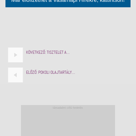
KÖVETKEZŐ:
TISZTELET A…
ELŐZŐ:
POKOLI OLAJTARTÁLY…
társadalmi célú hirdetés