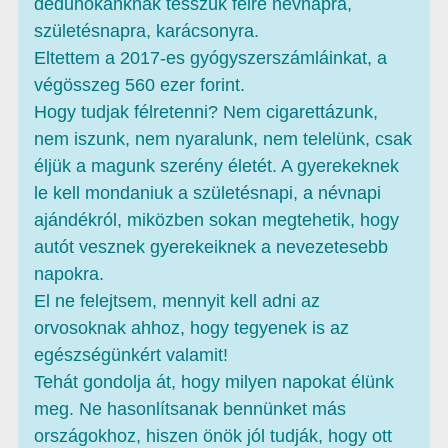
dédunokánknak tesszük félre névnapra,
születésnapra, karácsonyra.
Eltettem a 2017-es gyógyszerszámláinkat, a
végösszeg 560 ezer forint.
Hogy tudjak félretenni? Nem cigarettázunk,
nem iszunk, nem nyaralunk, nem telelünk, csak
éljük a magunk szerény életét. A gyerekeknek
le kell mondaniuk a születésnapi, a névnapi
ajándékról, miközben sokan megtehetik, hogy
autót vesznek gyerekeiknek a nevezetesebb
napokra.
El ne felejtsem, mennyit kell adni az
orvosoknak ahhoz, hogy tegyenek is az
egészségünkért valamit!
Tehát gondolja át, hogy milyen napokat élünk
meg. Ne hasonlítsanak bennünket más
országokhoz, hiszen önök jól tudják, hogy ott