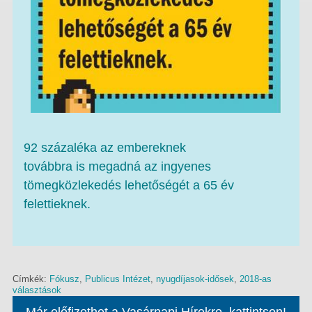
92 százaléka az embereknek
továbbra is megadná az ingyenes
tömegközlekedés lehetőségét a 65 év
felettieknek.
Címkék:
Fókusz
,
Publicus Intézet
,
nyugdíjasok-idősek
,
2018-as
választások
Már előfizethet a Vasárnapi Hírekre, kattintson!