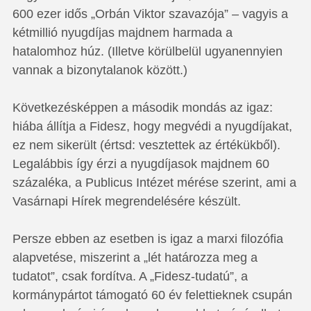
600 ezer idős „Orbán Viktor szavazója” – vagyis a
kétmillió nyugdíjas majdnem harmada a
hatalomhoz húz. (Illetve körülbelül ugyanennyien
vannak a bizonytalanok között.)
Következésképpen a második mondás az igaz:
hiába állítja a Fidesz, hogy megvédi a nyugdíjakat,
ez nem sikerült (értsd: vesztettek az értékükből).
Legalábbis így érzi a nyugdíjasok majdnem 60
százaléka, a Publicus Intézet mérése szerint, ami a
Vasárnapi Hírek megrendelésére készült.
Persze ebben az esetben is igaz a marxi filozófia
alapvetése, miszerint a „lét határozza meg a
tudatot”, csak fordítva. A „Fidesz-tudatú”, a
kormánypártot támogató 60 év felettieknek csupán