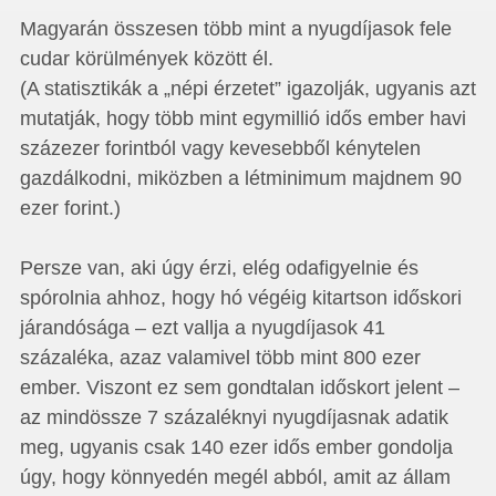
Magyarán összesen több mint a nyugdíjasok fele
cudar körülmények között él.
(A statisztikák a „népi érzetet” igazolják, ugyanis azt
mutatják, hogy több mint egymillió idős ember havi
százezer forintból vagy kevesebből kénytelen
gazdálkodni, miközben a létminimum majdnem 90
ezer forint.)
Persze van, aki úgy érzi, elég odafigyelnie és
spórolnia ahhoz, hogy hó végéig kitartson időskori
járandósága – ezt vallja a nyugdíjasok 41
százaléka, azaz valamivel több mint 800 ezer
ember. Viszont ez sem gondtalan időskort jelent –
az mindössze 7 százaléknyi nyugdíjasnak adatik
meg, ugyanis csak 140 ezer idős ember gondolja
úgy, hogy könnyedén megél abból, amit az állam