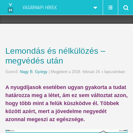
VASÁRNAPI HÍREK
Lemondás és nélkülözés –
megvédés után
Szerző:
Nagy B. György
| Megjelent a 2018. február 24.-i lapszámban
A nyugdíjasok esetében ugyan gyakorta a tudat
határozza meg a létet, ám ez sem változtat azon,
hogy több mint a felük küszködve él. Többek
között azért, mert a jövedelme negyedét
azonnal megeszi az egészsége.