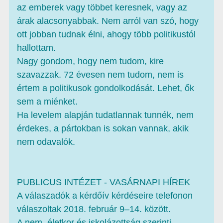
az emberek vagy többet keresnek, vagy az
árak alacsonyabbak. Nem arról van szó, hogy
ott jobban tudnak élni, ahogy több politikustól
hallottam.
Nagy gondom, hogy nem tudom, kire
szavazzak. 72 évesen nem tudom, nem is
értem a politikusok gondolkodását. Lehet, ők
sem a miénket.
Ha levelem alapján tudatlannak tunnék, nem
érdekes, a pártokban is sokan vannak, akik
nem odavalók.
PUBLICUS INTÉZET - VASÁRNAPI HÍREK
A válaszadók a kérdőív kérdéseire telefonon
válaszoltak 2018. február 9–14. között.
A nem, életkor és iskolázottság szerinti