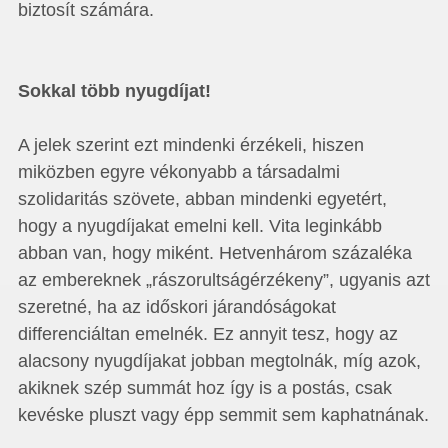
biztosít számára.
Sokkal több nyugdíjat!
A jelek szerint ezt mindenki érzékeli, hiszen
miközben egyre vékonyabb a társadalmi
szolidaritás szövete, abban mindenki egyetért,
hogy a nyugdíjakat emelni kell. Vita leginkább
abban van, hogy miként. Hetvenhárom százaléka
az embereknek „rászorultságérzékeny”, ugyanis azt
szeretné, ha az időskori járandóságokat
differenciáltan emelnék. Ez annyit tesz, hogy az
alacsony nyugdíjakat jobban megtolnák, míg azok,
akiknek szép summát hoz így is a postás, csak
kevéske pluszt vagy épp semmit sem kaphatnának.