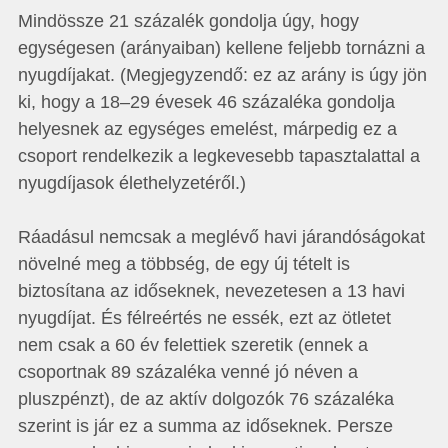
Mindössze 21 százalék gondolja úgy, hogy
egységesen (arányaiban) kellene feljebb tornázni a
nyugdíjakat. (Megjegyzendő: ez az arány is úgy jön
ki, hogy a 18–29 évesek 46 százaléka gondolja
helyesnek az egységes emelést, márpedig ez a
csoport rendelkezik a legkevesebb tapasztalattal a
nyugdíjasok élethelyzetéről.)
Ráadásul nemcsak a meglévő havi járandóságokat
növelné meg a többség, de egy új tételt is
biztosítana az időseknek, nevezetesen a 13 havi
nyugdíjat. És félreértés ne essék, ezt az ötletet
nem csak a 60 év felettiek szeretik (ennek a
csoportnak 89 százaléka venné jó néven a
pluszpénzt), de az aktív dolgozók 76 százaléka
szerint is jár ez a summa az időseknek. Persze