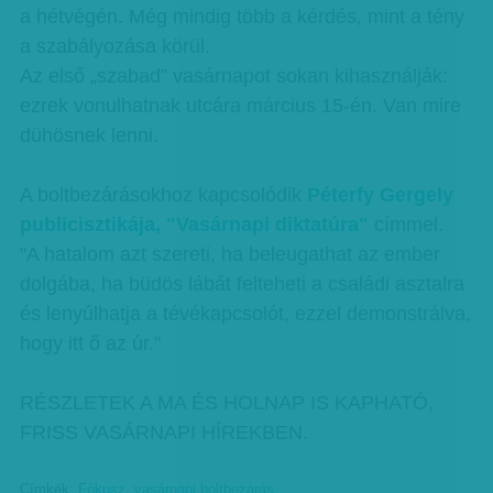
a hétvégén. Még mindig több a kérdés, mint a tény
a szabályozása körül.
Az első „szabad” vasárnapot sokan kihasználják:
ezrek vonulhatnak utcára március 15-én. Van mire
dühösnek lenni.
A boltbezárásokhoz kapcsolódik
Péterfy Gergely
publicisztikája, "Vasárnapi diktatúra"
címmel.
"A hatalom azt szereti, ha beleugathat az ember
dolgába, ha büdös lábát felteheti a családi asztalra
és lenyúlhatja a tévékapcsolót, ezzel demonstrálva,
hogy itt ő az úr."
RÉSZLETEK A MA ÉS HOLNAP IS KAPHATÓ,
FRISS VASÁRNAPI HÍREKBEN.
Címkék:
Fókusz
,
vasárnapi boltbezárás