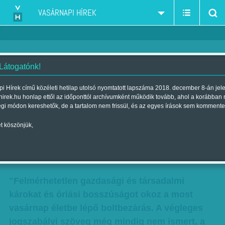
VASÁRNAPI HÍREK
 Látogatónk!
Még semmi sem végleges -
i Hírek című közéleti hetilap utolsó nyomtatott lapszáma 2018. december 8-án jel
hirek.hu honlap ettől az időponttól archívumként működik tovább, ahol a korábban
Másik kétharmad - Új CBA-üzlet
égi módon kereshetők, de a tartalom nem frissül, és az egyes írások sem kommente
nyílik, de megint változott a
t köszönjük,
jogszabály
Szerző:
VH ajánló
| 2015. március 14., szombat 10:38
"Felmérhetetlen gazdasági és társadalmi
károkat és óriási bosszúságot okoz a most
vasárnap életbe lépő boltbezárás. A végleges
jogszabályi szöveg még mindig nem ismert, a