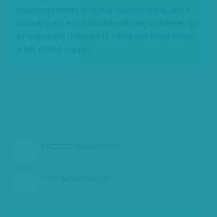
vasárnaponként is nyitva lehetett volna, ám a
kormány ezt egy tollvonással megszüntette, így
az impozáns üzletnek is zárva kell majd lennie
a hét utolsó napján.
KÖVETKEZŐ:
VASÁRNAPI HÍREK:…
ELŐZŐ:
BÁR SIMICSKA ÚJAT…