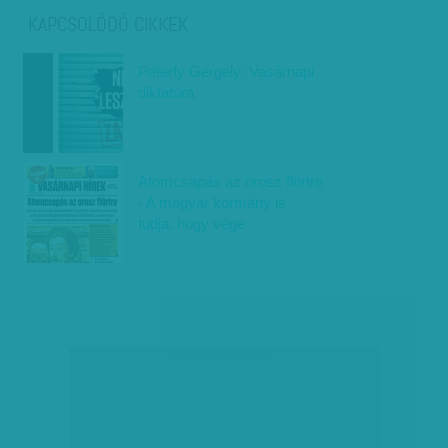
KAPCSOLÓDÓ CIKKEK
Péterfy Gergely: Vasárnapi
diktatúra
Atomcsapás az orosz flörtre
- A magyar kormány is
tudja, hogy vége
társadalmi célú hirdetés