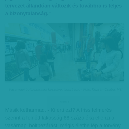
tervezet állandóan változik és továbbra is teljes
a bizonytalanság."
Vasárnapi boltbezárásra készülve, illusztráció - Fotó: Krizsán Csaba, MTI
hirdetes
Másik kétharmad. - Ki érti ezt? A friss felmérés
szerint a felnőtt lakosság 68 százaléka ellenzi a
vasárnapi boltbezárást, mégis életbe lép a törvény