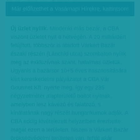
Már előfizethet a Vasárnapi Hírekre, kattintson!
Új üzlet nyílik.
Mindenki más bezár, a CBA
viszont üzletet nyit a hétvégén. A 20 milliárdért
felújított, többször is átadott Várkert Bazár
északi részén (Lánchíd utca) szombaton nyílik
meg az exkluzívnak szánt, hatalmas üzletük.
Ugyanis a bazársor 10+5 éves hasznosítására
kiírt kereskedelmi pályázatot a CBA Vár
Gourmet Kft. nyerte meg, így egy 235
négyzetméter alapterületű boltot nyitnak,
amelyben lesz kávézó és falatozó, s
kínálatának nagy részét hungarikumok adják. A
CBA eddig kivételezett helyzetben érezhette
magát ezen a területen, hiszen a Várkert Bazár
örökségvédelmi területen van, tehát akár