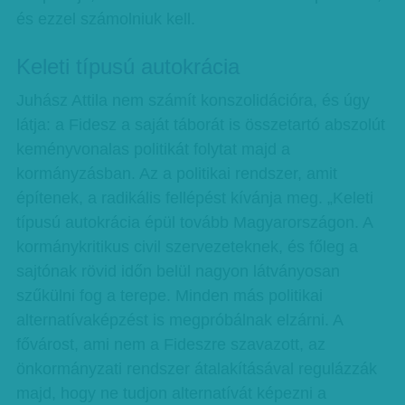
és ezzel számolniuk kell.
Keleti típusú autokrácia
Juhász Attila nem számít konszolidációra, és úgy
látja: a Fidesz a saját táborát is összetartó abszolút
keményvonalas politikát folytat majd a
kormányzásban. Az a politikai rendszer, amit
építenek, a radikális fellépést kívánja meg. „Keleti
típusú autokrácia épül tovább Magyarországon. A
kormánykritikus civil szervezeteknek, és főleg a
sajtónak rövid időn belül nagyon látványosan
szűkülni fog a terepe. Minden más politikai
alternatívaképzést is megpróbálnak elzárni. A
fővárost, ami nem a Fideszre szavazott, az
önkormányzati rendszer átalakításával regulázzák
majd, hogy ne tudjon alternatívát képezni a