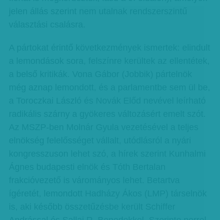
jelen állás szerint nem utalnak rendszerszintű
választási csalásra.
A pártokat érintő következmények ismertek: elindult
a lemondások sora, felszínre kerültek az ellentétek,
a belső kritikák. Vona Gábor (Jobbik) pártelnök
még aznap lemondott, és a parlamentbe sem ül be,
a Toroczkai László és Novák Előd nevével leírható
radikális szárny a gyökeres változásért emelt szót.
Az MSZP-ben Molnár Gyula vezetésével a teljes
elnökség felelősséget vállalt, utódlásról a nyári
kongresszuson lehet szó, a hírek szerint Kunhalmi
Ágnes budapesti elnök és Tóth Bertalan
frakcióvezető is várományos lehet. Betartva
ígéretét, lemondott Hadházy Ákos (LMP) társelnök
is, aki később összetűzésbe került Schiffer