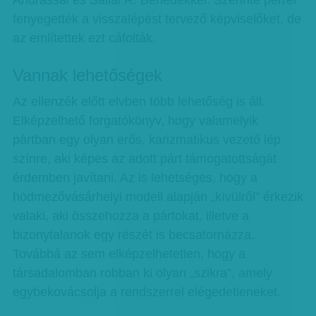
Andrással és Sallai R. Benedekkel. Szerinte perrel
fenyegették a visszalépést tervező képviselőket, de
az említettek ezt cáfolták.
Vannak lehetőségek
Az ellenzék előtt elvben több lehetőség is áll.
Elképzelhető forgatókönyv, hogy valamelyik
pártban egy olyan erős, karizmatikus vezető lép
színre, aki képes az adott párt támogatottságát
érdemben javítani. Az is lehetséges, hogy a
hódmezővásárhelyi modell alapján „kívülről” érkezik
valaki, aki összehozza a pártokat, illetve a
bizonytalanok egy részét is becsatornázza.
Továbbá az sem elképzelhetetlen, hogy a
társadalomban robban ki olyan „szikra”, amely
egybekovácsolja a rendszerrel elégedetleneket.