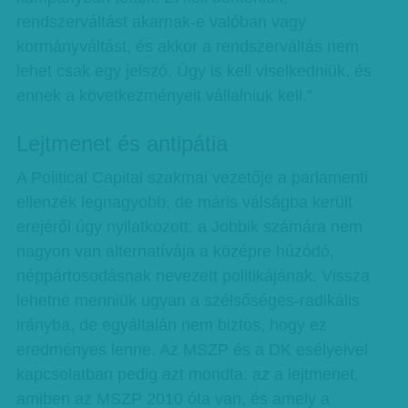
rendszerváltást akarnak-e valóban vagy
kormányváltást, és akkor a rendszerváltás nem
lehet csak egy jelszó. Úgy is kell viselkedniük, és
ennek a következményeit vállalniuk kell.”
Lejtmenet és antipátia
A Political Capital szakmai vezetője a parlamenti
ellenzék legnagyobb, de máris válságba került
erejéről úgy nyilatkozott: a Jobbik számára nem
nagyon van alternatívája a középre húzódó,
néppártosodásnak nevezett politikájának. Vissza
lehetne menniük ugyan a szélsőséges-radikális
irányba, de egyáltalán nem biztos, hogy ez
eredményes lenne. Az MSZP és a DK esélyeivel
kapcsolatban pedig azt mondta: az a lejtmenet,
amiben az MSZP 2010 óta van, és amely a