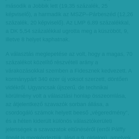
második a Jobbik lett (19,35 százalék, 25
képviselő), a harmadik az MSZP–Párbeszéd (12,26
százalék, 20 képviselő). Az LMP 6,89 százalékkal,
a DK 5,54 százalékkal ugrotta meg a küszöböt, 9,
illetve 8 helyet kaphatnak.
A választás meglepetése az volt, hogy a magas, 70
százalékot közelítő részvételi arány a
várakozásokkal szemben a Fidesznek kedvezett. A
kormánypárt 340 ezer új voksot szerzett, döntően
vidékről. Ugyancsak újszerű, de technikai
körülmény volt a választási honlap összeomlása,
az átjelentkező szavazók sorban állása, a
csordogáló számok helyett beeső „végeredmény”,
és a héten kiderült különös választókerületi
jelenségek a szavazatok eltűnéséről (erről Pálffy
Ilonát is megkérdeztük, lásd a 9. oldalon), amelyek