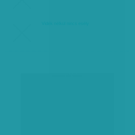
Vidék nélkül nincs esély
társadalmi célú hirdetés