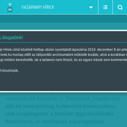
VASÁRNAPI HÍREK
 Látogatónk!
Megértés nélkül mindennap a
i Hírek című közéleti hetilap utolsó nyomtatott lapszáma 2018. december 8-án jel
hirek.hu honlap ettől az időponttól archívumként működik tovább, ahol a korábban
Fidesz nyer
égi módon kereshetők, de a tartalom nem frissül, és az egyes írások sem kommente
Szerző:
Balassa Tamás
| Megjelent a 2018. április 13.-i lapszámban
t köszönjük,
Emberes pofont kapott az ellenzék a vasárnapi
választáson, és nagyot a kormányváltásban
reménykedő emberek is. Döbbenet, értetlenség,
düh és lehangoltság hullámzott mindazokban,
akik megelégelték a Nemzeti Együttműködés
Rendszerét, és leváltanák a korrupcióval,