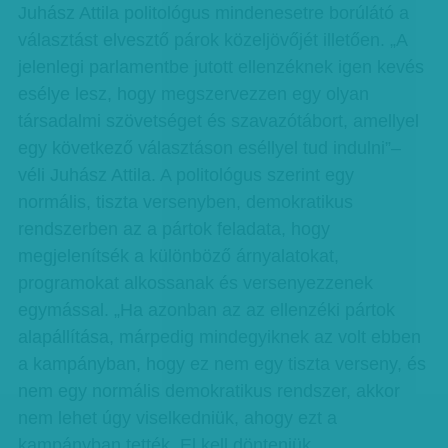
Juhász Attila politológus mindenesetre borúlátó a
választást elvesztő párok közeljövőjét illetően. „A
jelenlegi parlamentbe jutott ellenzéknek igen kevés
esélye lesz, hogy megszervezzen egy olyan
társadalmi szövetséget és szavazótábort, amellyel
egy következő választáson eséllyel tud indulni”–
véli Juhász Attila. A politológus szerint egy
normális, tiszta versenyben, demokratikus
rendszerben az a pártok feladata, hogy
megjelenítsék a különböző árnyalatokat,
programokat alkossanak és versenyezzenek
egymással. „Ha azonban az az ellenzéki pártok
alapállítása, márpedig mindegyiknek az volt ebben
a kampányban, hogy ez nem egy tiszta verseny, és
nem egy normális demokratikus rendszer, akkor
nem lehet úgy viselkedniük, ahogy ezt a
kampányban tették. El kell dönteniük,