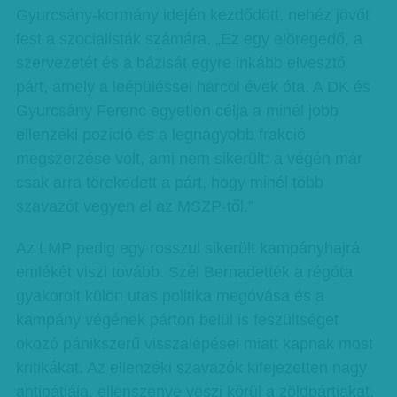
Gyurcsány-kormány idején kezdődött, nehéz jövőt
fest a szocialisták számára. „Ez egy elöregedő, a
szervezetét és a bázisát egyre inkább elvesztő
párt, amely a leépüléssel harcol évek óta. A DK és
Gyurcsány Ferenc egyetlen célja a minél jobb
ellenzéki pozíció és a legnagyobb frakció
megszerzése volt, ami nem sikerült: a végén már
csak arra törekedett a párt, hogy minél több
szavazót vegyen el az MSZP-től.”
Az LMP pedig egy rosszul sikerült kampányhajrá
emlékét viszi tovább. Szél Bernadették a régóta
gyakorolt külön utas politika megóvása és a
kampány végének párton belül is feszültséget
okozó pánikszerű visszalépései miatt kapnak most
kritikákat. Az ellenzéki szavazók kifejezetten nagy
antipátiája, ellenszenve veszi körül a zöldpártiakat,