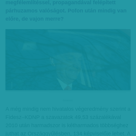
megfélemlítéssel, propagandával felépített
párhuzamos valóságot. Pofon után mindig van
előre, de vajon merre?
hirdetes
A még mindig nem hivatalos végeredmény szerint a
Fidesz–KDNP a szavazatok 49,53 százalékával
2010 után harmadszor is kétharmados többséghez
juthat az Országgyűlésben, 134 képviselője lehet. A