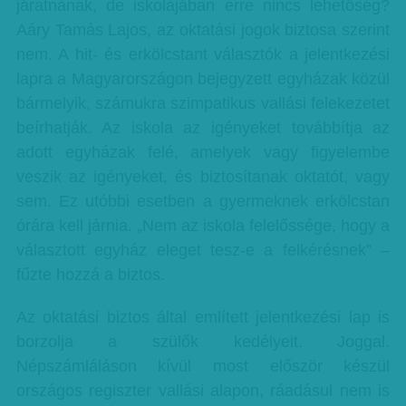
járatnának, de iskolájában erre nincs lehetőség?
Aáry Tamás Lajos, az oktatási jogok biztosa szerint
nem. A hit- és erkölcstant választók a jelentkezési
lapra a Magyarországon bejegyzett egyházak közül
bármelyik, számukra szimpatikus vallási felekezetet
beírhatják. Az iskola az igényeket továbbítja az
adott egyházak felé, amelyek vagy figyelembe
veszik az igényeket, és biztosítanak oktatót, vagy
sem. Ez utóbbi esetben a gyermeknek erkölcstan
órára kell járnia. „Nem az iskola felelőssége, hogy a
választott egyház eleget tesz-e a felkérésnek” –
fűzte hozzá a biztos.
Az oktatási biztos által említett jelentkezési lap is
borzolja a szülők kedélyeit. Joggal.
Népszámláláson kívül most először készül
országos regiszter vallási alapon, ráadásul nem is