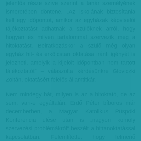
jelentős része szíve szerint a tanár személyének
ismeretében döntene. „Az iskolának biztosítania
kell egy időpontot, amikor az egyházak képviselői
tájékoztatást adhatnak a szülőknek arról, hogy
hogyan és milyen tartalommal szervezik meg a
hitoktatást. Beiratkozáskor a szülő még olyan
egyház hit- és erkölcstan oktatása iránti igényét is
jelezheti, amelyik a kijelölt időpontban nem tartott
tájékoztatót” – válaszolta kérdésünkre Gloviczki
Zoltán, oktatásért felelős államtitkár.
Nem mindegy hát, milyen is az a hitoktató, de az
sem, van-e egyáltalán. Erdő Péter bíboros már
decemberben, a Magyar Katolikus Püspöki
Konferencia ülése után is „nagyon komoly
szervezési problémákról” beszélt a hittanoktatással
kapcsolatban. Felemlítette, hogy felmenő