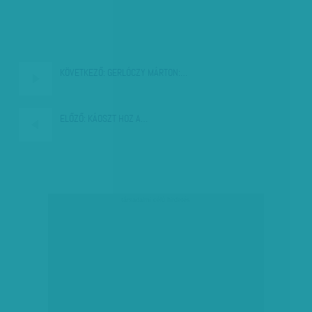
KÖVETKEZŐ:
GERLÓCZY MÁRTON:…
ELŐZŐ:
KÁOSZT HOZ A…
társadalmi célú hirdetés