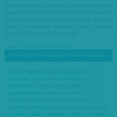
nem nyugtat meg, a diákok ugyanis pontosan tudni
fogják ki melyik órára jár, a szülők csak remélik,
hogy az iskolai közösségekben nem váj árkokat a
vallási és világnézeti különbség, ami a felnőttek
világát már jó ideje fertőzi mifelénk.
Címkék:
oktatás-oktatáskutatók
,
közoktatás
Már előfizethet a Vasárnapi Hírekre, kattintson!
Akik a hitoktatás helyett az erkölcstant
választják, szintén a bizonytalanba
menetelnek. A tankönyvek egyelőre
engedélyeztetési eljárás alatt állnak, sok
iskolában pedig még nem tudni, ki fogja
tanítani a tantárgyat. Alsó tagozatban a tanítók
minden további követelmény nélkül taníthatják,