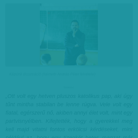
Képünk illusztráció (Németh András Péter felvétele)
hirdetes
„Ott volt egy hetven pluszos katolikus pap, aki úgy
tűnt mintha stabilan be lenne rúgva. Vele volt egy
fiatal, egérszerű nő, akiben annyi élet volt, mint egy
partvisnyélben. Kifejtették, hogy a gyerekkel meg
kell majd vitatni fontos erkölcsi kérdéseket, mint
például az, hogy egy tizenkét hetes magzat már