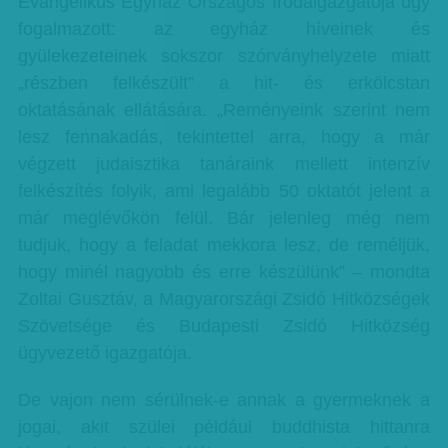
Evangélikus Egyház Országos Irodaigazgatója úgy
fogalmazott: az egyház híveinek és
gyülekezeteinek sokszor szórványhelyzete miatt
„részben felkészült” a hit- és erkölcstan
oktatásának ellátására. „Reményeink szerint nem
lesz fennakadás, tekintettel arra, hogy a már
végzett judaisztika tanáraink mellett intenzív
felkészítés folyik, ami legalább 50 oktatót jelent a
már meglévőkön felül. Bár jelenleg még nem
tudjuk, hogy a feladat mekkora lesz, de reméljük,
hogy minél nagyobb és erre készülünk” – mondta
Zoltai Gusztáv, a Magyarországi Zsidó Hitközségek
Szövetsége és Budapesti Zsidó Hitközség
ügyvezető igazgatója.
De vajon nem sérülnek-e annak a gyermeknek a
jogai, akit szülei például buddhista hittanra