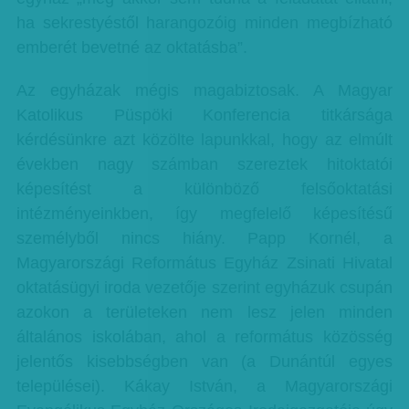
ha sekrestyéstől harangozóig minden megbízható
emberét bevetné az oktatásba”.
Az egyházak mégis magabiztosak. A Magyar
Katolikus Püspöki Konferencia titkársága
kérdésünkre azt közölte lapunkkal, hogy az elmúlt
években nagy számban szereztek hitoktatói
képesítést a különböző felsőoktatási
intézményeinkben, így megfelelő képesítésű
személyből nincs hiány. Papp Kornél, a
Magyarországi Református Egyház Zsinati Hivatal
oktatásügyi iroda vezetője szerint egyházuk csupán
azokon a területeken nem lesz jelen minden
általános iskolában, ahol a református közösség
jelentős kisebbségben van (a Dunántúl egyes
települései). Kákay István, a Magyarországi