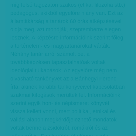
míg felső tagozaton szakos (etika, filozófia stb.)
pedagógus, akikből egyelőre hiány van. Ezt az
államtitkárság a tanárok 60 órás átképzésével
oldja meg, azt mondják, szeptemberre elegen
lesznek. A képzésre információink szerint főleg
a történelem- és magyartanárokat várták.
Néhány tanár arról számolt be, a
továbbképzésen tapasztalhatóak voltak
ideológiai túlkapások. Az egyelőre még nem
olvasható tankönyvet az a Bánhegyi Ferenc
írta, akinek korábbi tankönyveivel kapcsolatban
szakmai kifogások merültek fel. Információink
szerint egyik hon- és népismeret könyvét
vissza kellett vonni, mert politikai, etnikai és
vallási alapon megkérdőjelezhető mondatok
voltak benne a zsidókról, romákról és az