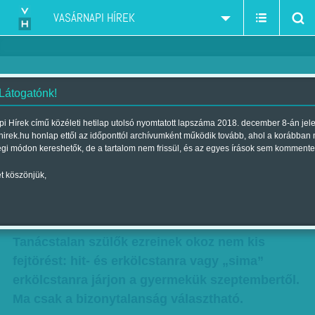
VASÁRNAPI HÍREK
 Látogatónk!
Mégis kinek a hite? –
i Hírek című közéleti hetilap utolsó nyomtatott lapszáma 2018. december 8-án jel
hirek.hu honlap ettől az időponttól archívumként működik tovább, ahol a korábban
Hamarosan indul a hittan az
égi módon kereshetők, de a tartalom nem frissül, és az egyes írások sem kommente
iskolákban
t köszönjük,
Szerzők:
Krausz Viktória
,
F. Szabó Kata
,
Vasvári G. Pál
| Megjelent a
2013. április 14.-i lapszámban
Tanácstalan szülők ezreinek okoz nem kis
fejtörést: hit- és erkölcstanra vagy „sima”
erkölcstanra járjon a gyermekük szeptembertől.
Ma csak a bizonytalanság választható.