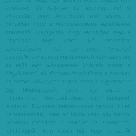
embere-e, és helyes-e az abortusz. Azt is
elmondták, hogy Amerikában már akkora a
hanyatlás, hogy a homoszexuálisok együttélését
szentesítik. Megígérték, hogy elmondják majd a
lányoknak, hogy mikor illő elveszíteni
szüzességüket. Volt egy kissé feszengő
evangélikus srác meg egy álmodozó református nő,
és eljött egy villanyszerelő kinézetű ember a
hitgyülisektől, aki finoman lepedofilozta a papokat,
és közölte, náluk jobb helyen lesznek a gyerekek.”
Egy blogbejegyzés szerint így zajlott a
hittantanárok bemutatkozása egy budapesti
iskolában. Egy másik helyen viszont nem volt kinek
bemutatkozniuk, mert az iskola csak egy nappal
korábban értesítette a szülőket az ismerkedési
lehetőségről. Nem csoda hát, hogy a szülők