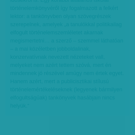
idősekről is. Egy korábbi általános iskolai
történelemkönyvéről így fogalmazott a felkért
lektor: a tankönyvben olyan szövegrészek
szerepelnek, amelyek „a tanulókkal politikailag
elfogult történelemszemléletet akarnak
megismertetni… a szerző – szemmel láthatóan
– a mai közéletben jobboldalinak,
konzervatívnak nevezett nézeteket vall,
melyeket nem azért tettem szóvá, mert én
mindennek jó részével amúgy nem értek egyet.
Hanem azért, mert a publicisztikai stílusú
történelemértékeléseknek (legyenek bármilyen
elfogultságúak) tankönyvek hasábjain nincs
helyük.”