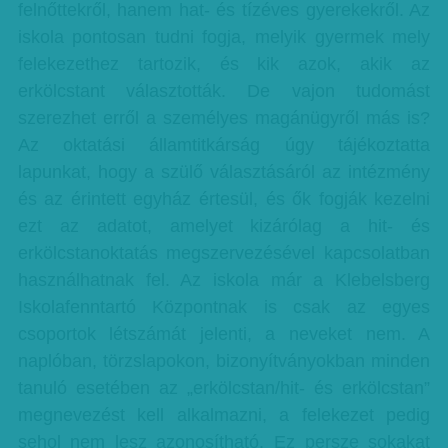
felnőttekről, hanem hat- és tízéves gyerekekről. Az
iskola pontosan tudni fogja, melyik gyermek mely
felekezethez tartozik, és kik azok, akik az
erkölcstant választották. De vajon tudomást
szerezhet erről a személyes magánügyről más is?
Az oktatási államtitkárság úgy tájékoztatta
lapunkat, hogy a szülő választásáról az intézmény
és az érintett egyház értesül, és ők fogják kezelni
ezt az adatot, amelyet kizárólag a hit- és
erkölcstanoktatás megszervezésével kapcsolatban
használhatnak fel. Az iskola már a Klebelsberg
Iskolafenntartó Központnak is csak az egyes
csoportok létszámát jelenti, a neveket nem. A
naplóban, törzslapokon, bizonyítványokban minden
tanuló esetében az „erkölcstan/hit- és erkölcstan”
megnevezést kell alkalmazni, a felekezet pedig
sehol nem lesz azonosítható. Ez persze sokakat