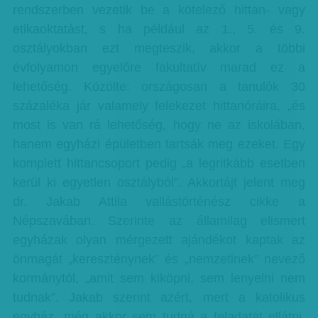
rendszerben vezetik be a kötelező hittan- vagy
etikaoktatást, s ha például az 1., 5. és 9.
osztályokban ezt megteszik, akkor a többi
évfolyamon egyelőre fakultatív marad ez a
lehetőség. Közölte: országosan a tanulók 30
százaléka jár valamely felekezet hittanóráira, „és
most is van rá lehetőség, hogy ne az iskolában,
hanem egyházi épületben tartsák meg ezeket. Egy
komplett hittancsoport pedig „a legritkább esetben
kerül ki egyetlen osztályból”. Akkortájt jelent meg
dr. Jakab Attila vallástörténész cikke a
Népszavában. Szerinte az államilag elismert
egyházak olyan mérgezett ajándékot kaptak az
önmagát „kereszténynek” és „nemzetinek” nevező
kormánytól, „amit sem kiköpni, sem lenyelni nem
tudnak”. Jakab szerint azért, mert a katolikus
egyház „még akkor sem tudná a feladatát ellátni,