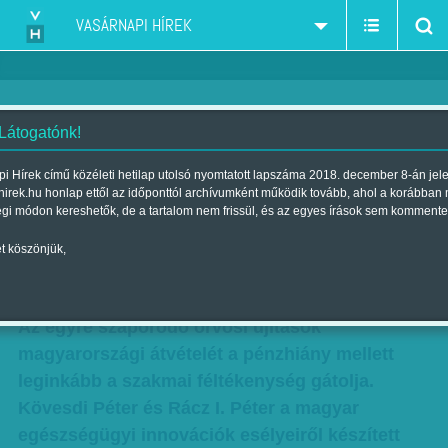
VASÁRNAPI HÍREK
 Látogatónk!
Megöl minket az irigység? A
i Hírek című közéleti hetilap utolsó nyomtatott lapszáma 2018. december 8-án jel
hirek.hu honlap ettől az időponttól archívumként működik tovább, ahol a korábban
páciens nem sejti, mi megy a
égi módon kereshetők, de a tartalom nem frissül, és az egyes írások sem kommente
háttérben
t köszönjük,
Szerző:
VH ajánló
| Megjelent a 2015. július 31.-i lapszámban
Az egyre szaporodó orvosi újítások
magyarországi átvételét a pénzhiány mellett
leginkább a szakmai féltékenység gátolja.
Kövesdi Péter és Rácz I. Péter a magyar
egészségügyi innovációk esélyeiről készített