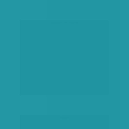
társadalmi célú hirdetés
hirdetés