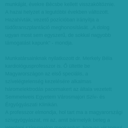
munkáját, évekre Bécsbe kellett visszaköltöznie.
A hazai helyzet a legutóbbi években változott.
Hazahívták, vezető pozícióban irányítja a
tüdőtranszplantáció meghonosítását. „A dolog
ugyan most sem egyszerű, de sokkal nagyobb
támogatást kapunk" - mondja.
Munkatársainknak nyilatkozott dr. Merkely Béla
kardiológusprofesszor is. Ő ültette be
Magyarországon az első speciális, a
szívelégtelenség kezelésére alkalmas
háromelektrodás pacemakert az általa vezetett
Semmelweis Egyetem Városmajori Szív- és
Érgyógyászati Klinikán.
A professzor elmondja, hol tart ma a magyarországi
szívgyógyászat, mi az, amit bármelyik beteg a
jelenlegi színvonalon megkaphat, hogyan viszonyul