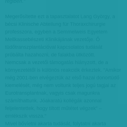
régiben."
Megerősítette ezt a tapasztalatot Lang György, a
bécsi Klinische Abteilung für Thoraxchirurgie
professzora, egyben a Semmelweis Egyetem
Mellkassebészeti Klinikájának vezetője. Ő
tüdőtranszplantációval kapcsolatos tudását
próbálta hazahozni, de falakba ütközött.
Nemcsak a vezetői támogatás hiányzott, de a
környezetétől is különös reakciók érkeztek. "Amikor
még 2001-ben elvégeztük az első hazai donortüdő
kiemelését, még nem voltunk teljes jogú tagjai az
Eurotransplantnak, vagyis csak magunkra
számíthattunk. Jóakaratú kollégák azonnal
feljelentettek, hogy tiltott műtétet végzek” –
emlékszik vissza."
Mivel bővíetni akarta tudását, folytatni akarta