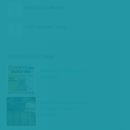
KÖVETKEZŐ:
VAJON FUTNI…
ELŐZŐ:
MARADNA-E OLYAN…
KAPCSOLÓDÓ CIKKEK
Marxtolcsy - Fejcsere a
Közgázon
Vajon futni hagyják Lázárt
és Rogánt Simicska
emberei?