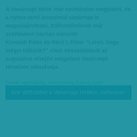
A Vasárnapi Hírek már szombaton megjelent, és
a nyitva tartó árusoknál vasárnap is
megvásárolható. Előfizetőinknek már
szombaton házhoz visszük!
Kövesdi Péter és Rácz I. Péter "Lehet, hogy
mégis túléljük?" című összeállítását az
augusztus elsején megjelent Vasárnapi
Hírekben olvashatja.
Címkék:
egészségügy
,
orvostudomány
,
Fókusz
,
Ajánló
Már előfizethet a Vasárnapi Hírekre, kattintson!