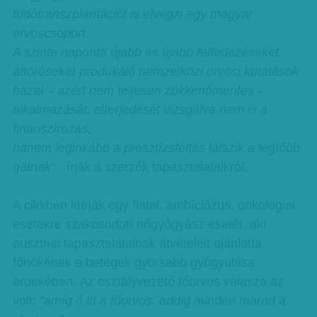
tüdőtranszplantációt is elvégzi egy magyar
orvoscsoport.
A szinte naponta újabb és újabb felfedezéseket,
áttöréseket produkáló nemzetközi orvosi kutatások
hazai – azért nem teljesen zökkenőmentes –
alkalmazását, elterjedését vizsgálva nem is a
finanszírozás,
hanem leginkább a presztízsféltés látszik a legfőbb
gátnak"
- írják a szerzők tapasztalataikról.
A cikkben leírják egy fiatal, ambíciózus, onkológiai
esetekre szakosodott nőgyógyász esetét, aki
ausztriai tapasztalatainak átvételéit ajánlotta
főnökének a betegek gyorsabb gyógyulása
érdekében. Az osztályvezető főorvos válasza az
volt:
"amíg ő itt a főorvos, addig minden marad a