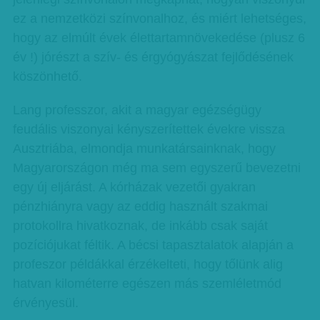
ez a nemzetközi színvonalhoz, és miért lehetséges,
hogy az elmúlt évek élettartamnövekedése (plusz 6
év !) jórészt a szív- és érgyógyászat fejlődésének
köszönhető.
Lang professzor, akit a magyar egézségügy
feudális viszonyai kényszerítettek évekre vissza
Ausztriába, elmondja munkatársainknak, hogy
Magyarországon még ma sem egyszerű bevezetni
egy új eljárást. A kórházak vezetői gyakran
pénzhiányra vagy az eddig használt szakmai
protokollra hivatkoznak, de inkább csak saját
pozíciójukat féltik. A bécsi tapasztalatok alapján a
profeszor példákkal érzékelteti, hogy tőlünk alig
hatvan kilométerre egészen más szemléletmód
érvényesül.