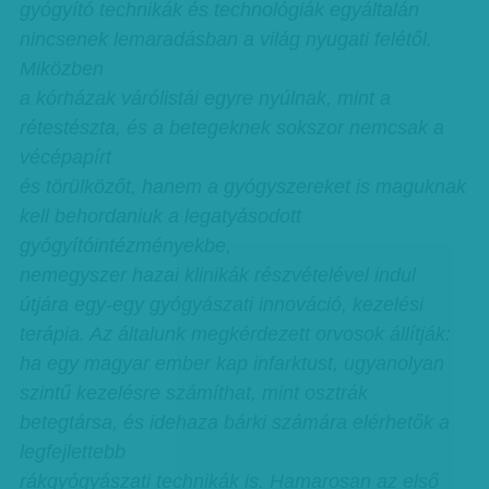
gyógyító technikák és technológiák egyáltalán
nincsenek lemaradásban a világ nyugati felétől.
Miközben
a kórházak várólistái egyre nyúlnak, mint a
rétestészta, és a betegeknek sokszor nemcsak a
vécépapírt
és törülközőt, hanem a gyógyszereket is maguknak
kell behordaniuk a legatyásodott
gyógyítóintézményekbe,
nemegyszer hazai klinikák részvételével indul
útjára egy-egy gyógyászati innováció, kezelési
terápia. Az általunk megkérdezett orvosok állítják:
ha egy magyar ember kap infarktust, ugyanolyan
szintű kezelésre számíthat, mint osztrák
betegtársa, és idehaza bárki számára elérhetők a
legfejlettebb
rákgyógyászati technikák is. Hamarosan az első