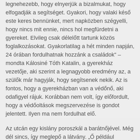
legnehezebb, hogy elnyerjük a bizalmukat, hogy
elfogadják a segítséget. Gyakori, hogy valaki késő
este keres bennünket, mert napközben szégyelli,
hogy nincs mit ennie, nincs hol megfürdetni a
gyereket. Elvileg csak délelőtt tartunk közös
foglalkozásokat. Gyakorlatilag a hét minden napján,
24 órában fordulhatnak hozzánk a családok” –
mondta Kálosiné Tóth Katalin, a gyerekház
vezetője, aki szerint a legnagyobb eredmény az, a
szülők már hagyják, hogy segítsenek nekik. Az is
fontos, hogy a gyerekházban van a védőnő, aki
odafigyel rájuk. Korábban nem volt, így előfordult,
hogy a védőoltások megszervezése is gondot
jelentett. Ilyen ma nem fordulhat elő.
Az utcán egy kislány poroszkál a barátnőjével. Még
dél sincs, így meglepő a látvány. „Ő például