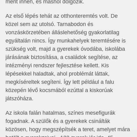
ment innen, és máshol dolgozik.
Az első lépés tehát az otthonteremtés volt. De
közel sem az utolsó. Tarnabodon és
vonzáskörzetében álláslehetőség gyakorlatilag
egyáltalán nincs. Így munkahelyek teremtésére is
szükség volt, majd a gyerekek óvodába, iskolába
járásának biztosítása, a családok segítése, az
intézményi rendszer fejlesztése kellett. Kis
lépésekkel haladtak, ahol problémát láttak,
megkíséreltek segíteni. Így lett például a falu
közepén lévő kocsmából ezúttal a kiskorúak
játszóháza.
Az iskola falán hatalmas, színes mesefigurák
fogadnak. A szülők és a gyerekek csinálták
közösen, hogy megszépítsék a teret, amelyet mára