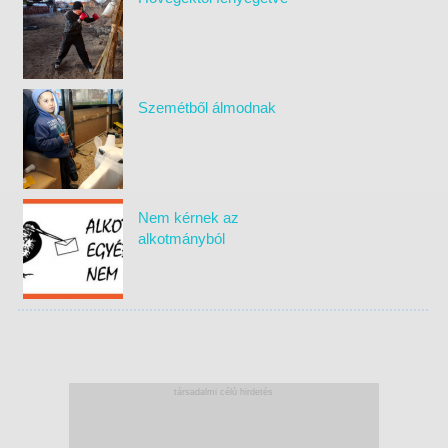
Szemétből álmodnak
Nem kérnek az
alkotmányból
társadalmi célú hirdetés