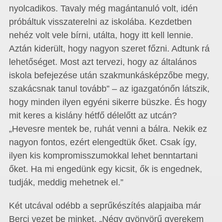
nyolcadikos. Tavaly még magántanuló volt, idén
próbáltuk visszaterelni az iskolába. Kezdetben
nehéz volt vele bírni, utálta, hogy itt kell lennie.
Aztán kiderült, hogy nagyon szeret főzni. Adtunk rá
lehetőséget. Most azt tervezi, hogy az általános
iskola befejezése után szakmunkásképzőbe megy,
szakácsnak tanul tovább” – az igazgatónőn látszik,
hogy minden ilyen egyéni sikerre büszke. És hogy
mit keres a kislány hétfő délelőtt az utcán?
„Hevesre mentek be, ruhát venni a bálra. Nekik ez
nagyon fontos, ezért elengedtük őket. Csak így,
ilyen kis kompromisszumokkal lehet benntartani
őket. Ha mi engedünk egy kicsit, ők is engednek,
tudják, meddig mehetnek el.”
Két utcával odébb a seprűkészítés alapjaiba már
Berci vezet be minket. „Négy gyönyörű gyerekem