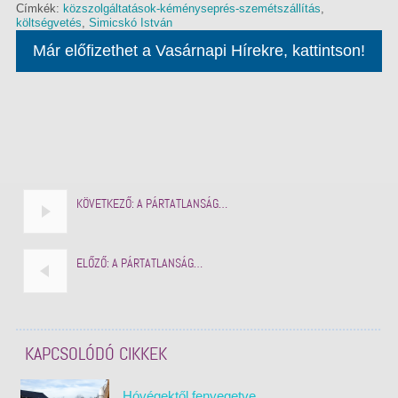
Címkék:
közszolgáltatások-kéményseprés-szemétszállítás
,
költségvetés
,
Simicskó István
Már előfizethet a Vasárnapi Hírekre, kattintson!
KÖVETKEZŐ:
A PÁRTATLANSÁG…
ELŐZŐ:
A PÁRTATLANSÁG…
KAPCSOLÓDÓ CIKKEK
Hóvégektől fenyegetve