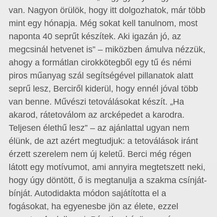
van. Nagyon örülök, hogy itt dolgozhatok, már több
mint egy hónapja. Még sokat kell tanulnom, most
naponta 40 seprűt készítek. Aki igazán jó, az
megcsinál hetvenet is” – miközben ámulva nézzük,
ahogy a formátlan cirokkötegből egy tű és némi
piros műanyag szál segítségével pillanatok alatt
seprű lesz, Berciről kiderül, hogy ennél jóval több
van benne. Művészi tetoválásokat készít. „Ha
akarod, rátetoválom az arcképedet a karodra.
Teljesen élethű lesz” – az ajánlattal ugyan nem
élünk, de azt azért megtudjuk: a tetoválások iránt
érzett szerelem nem új keletű. Berci még régen
látott egy motívumot, ami annyira megtetszett neki,
hogy úgy döntött, ő is megtanulja a szakma csínját-
bínját. Autodidakta módon sajátította el a
fogásokat, ha egyenesbe jön az élete, ezzel