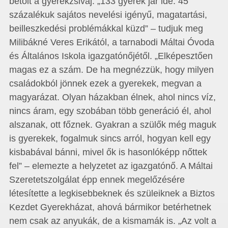
betölt a gyerekzsivaj. „133 gyerek jár ide. 45
százalékuk sajátos nevelési igényű, magatartási,
beilleszkedési problémákkal küzd” – tudjuk meg
Milibákné Veres Erikától, a tarnabodi Máltai Óvoda
és Általános Iskola igazgatónőjétől. „Elképesztően
magas ez a szám. De ha megnézzük, hogy milyen
családokból jönnek ezek a gyerekek, megvan a
magyarázat. Olyan házakban élnek, ahol nincs víz,
nincs áram, egy szobában több generáció él, ahol
alszanak, ott főznek. Gyakran a szülők még maguk
is gyerekek, fogalmuk sincs arról, hogyan kell egy
kisbabával bánni, mivel ők is hasonlóképp nőttek
fel” – elemezte a helyzetet az igazgatónő. A Máltai
Szeretetszolgálat épp ennek megelőzésére
létesítette a legkisebbeknek és szüleiknek a Biztos
Kezdet Gyerekházat, ahová bármikor betérhetnek
nem csak az anyukák, de a kismamák is. „Az volt a