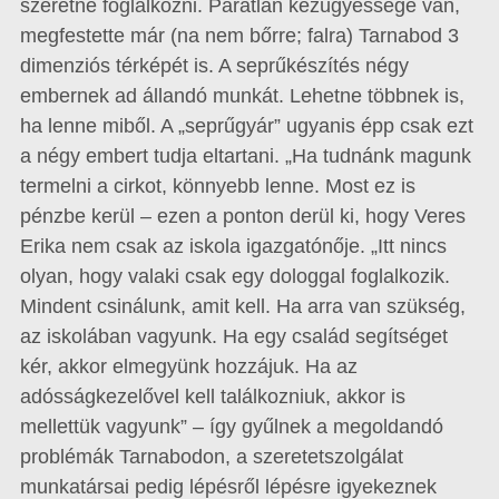
szeretne foglalkozni. Páratlan kézügyessége van,
megfestette már (na nem bőrre; falra) Tarnabod 3
dimenziós térképét is. A seprűkészítés négy
embernek ad állandó munkát. Lehetne többnek is,
ha lenne miből. A „seprűgyár” ugyanis épp csak ezt
a négy embert tudja eltartani. „Ha tudnánk magunk
termelni a cirkot, könnyebb lenne. Most ez is
pénzbe kerül – ezen a ponton derül ki, hogy Veres
Erika nem csak az iskola igazgatónője. „Itt nincs
olyan, hogy valaki csak egy dologgal foglalkozik.
Mindent csinálunk, amit kell. Ha arra van szükség,
az iskolában vagyunk. Ha egy család segítséget
kér, akkor elmegyünk hozzájuk. Ha az
adósságkezelővel kell találkozniuk, akkor is
mellettük vagyunk” – így gyűlnek a megoldandó
problémák Tarnabodon, a szeretetszolgálat
munkatársai pedig lé­­pésről lépésre igyekeznek