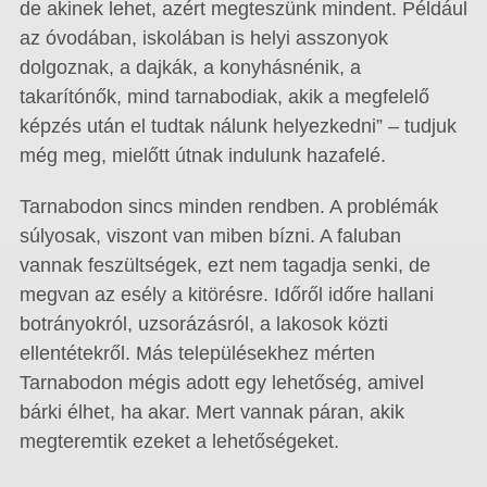
de akinek lehet, azért megteszünk mindent. Például
az óvodában, iskolában is helyi asszonyok
dolgoznak, a dajkák, a konyhásnénik, a
takarítónők, mind tarnabodiak, akik a megfelelő
képzés után el tudtak nálunk helyezkedni” – tudjuk
még meg, mielőtt útnak indulunk hazafelé.
Tarnabodon sincs minden rendben. A problémák
súlyosak, viszont van miben bízni. A faluban
vannak feszültségek, ezt nem tagadja senki, de
megvan az esély a kitörésre. Időről időre hallani
botrányokról, uzsorázásról, a lakosok közti
ellentétekről. Más településekhez mérten
Tarnabodon mégis adott egy lehetőség, amivel
bárki élhet, ha akar. Mert vannak páran, akik
megteremtik ezeket a lehetőségeket.