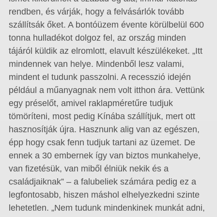
rendben, és várják, hogy a felvásárlók tovább
szállítsák őket. A bontóüzem évente körülbelül 600
tonna hulladékot dolgoz fel, az ország minden
tájáról küldik az elromlott, elavult készülékeket. „Itt
mindennek van helye. Mindenből lesz valami,
mindent el tudunk passzolni. A recesszió idején
például a műanyagnak nem volt itthon ára. Vettünk
egy préselőt, amivel raklapméretűre tudjuk
tömöríteni, most pedig Kínába szállítjuk, mert ott
hasznosítják újra. Hasznunk alig van az egészen,
épp hogy csak fenn tudjuk tartani az üzemet. De
ennek a 30 embernek így van biztos munkahelye,
van fizetésük, van miből élniük nekik és a
családjaiknak” – a falubeliek számára pedig ez a
legfontosabb, hiszen máshol elhelyezkedni szinte
lehetetlen. „Nem tudunk mindenkinek munkát adni,