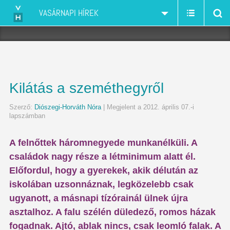
VASÁRNAPI HÍREK
Kilátás a szeméthegyről
Szerző:
Diószegi-Horváth Nóra
| Megjelent a 2012. április 07.-i
lapszámban
A felnőttek háromnegyede munkanélküli. A
családok nagy része a létminimum alatt él.
Előfordul, hogy a gyerekek, akik délután az
iskolában uzsonnáznak, legközelebb csak
ugyanott, a másnapi tízórainál ülnek újra
asztalhoz. A falu szélén düledező, romos házak
fogadnak. Ajtó, ablak nincs, csak leomló falak. A