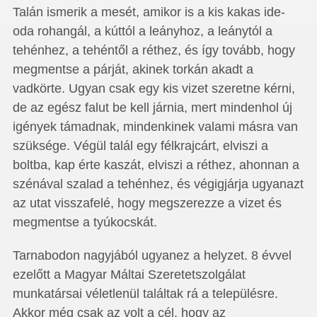
Talán ismerik a mesét, amikor is a kis kakas ide-
oda rohangál, a kúttól a leányhoz, a leánytól a
tehénhez, a tehéntől a réthez, és így tovább, hogy
megmentse a párját, akinek torkán akadt a
vadkörte. Ugyan csak egy kis vizet szeretne kérni,
de az egész falut be kell járnia, mert mindenhol új
igények támadnak, mindenkinek valami másra van
szüksége. Végül talál egy félkrajcárt, elviszi a
boltba, kap érte kaszát, elviszi a réthez, ahonnan a
szénával szalad a tehénhez, és végigjárja ugyanazt
az utat visszafelé, hogy megszerezze a vizet és
megmentse a tyúkocskát.
Tarnabodon nagyjából ugyanez a helyzet. 8 évvel
ezelőtt a Magyar Máltai Szeretetszolgálat
munkatársai véletlenül találtak rá a településre.
Akkor még csak az volt a cél, hogy az