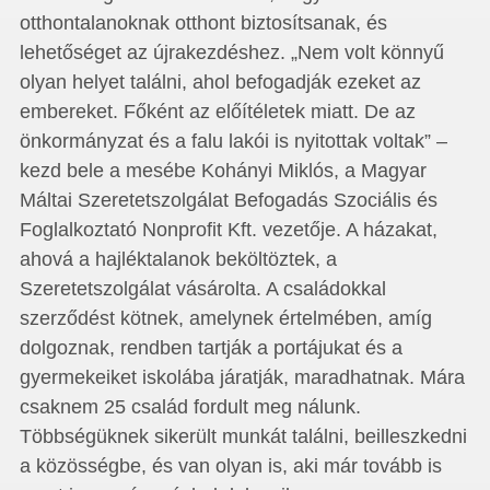
otthontalanoknak otthont biztosítsanak, és
lehetőséget az újrakezdéshez. „Nem volt könnyű
olyan helyet találni, ahol befogadják ezeket az
embereket. Főként az előítéletek miatt. De az
önkormányzat és a falu lakói is nyitottak voltak” –
kezd bele a mesébe Kohányi Miklós, a Magyar
Máltai Szeretetszolgálat Befogadás Szo­ciális és
Foglalkoztató Nonprofit Kft. vezetője. A házakat,
ahová a hajléktalanok beköltöztek, a
Szeretetszolgálat vásárolta. A családokkal
szerződést kötnek, amelynek értelmében, amíg
dolgoznak, rendben tartják a portájukat és a
gyermekeiket iskolába járatják, maradhatnak. Mára
csaknem 25 család fordult meg nálunk.
Többségüknek sikerült munkát találni, beilleszkedni
a közösségbe, és van olyan is, aki már tovább is