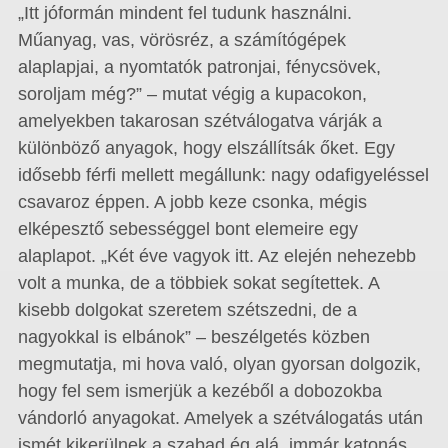
„Itt jóformán mindent fel tudunk használni.
Műanyag, vas, vörösréz, a számítógépek
alaplapjai, a nyomtatók patronjai, fénycsövek,
soroljam még?” – mutat végig a kupacokon,
amelyekben takarosan szétválogatva várják a
különböző anyagok, hogy elszállítsák őket. Egy
idősebb férfi mellett megállunk: nagy odafigyeléssel
csavaroz éppen. A jobb keze csonka, mégis
elképesztő sebességgel bont elemeire egy
alaplapot. „Két éve vagyok itt. Az elején nehezebb
volt a munka, de a többiek sokat segítettek. A
kisebb dolgokat szeretem szétszedni, de a
nagyokkal is elbánok” – beszélgetés közben
megmutatja, mi hova való, olyan gyorsan dolgozik,
hogy fel sem ismerjük a kezéből a dobozokba
vándorló anyagokat. Amelyek a szétválogatás után
ismét kikerülnek a szabad ég alá, immár katonás