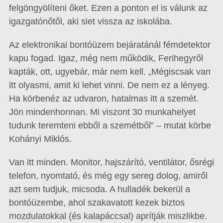
felgöngyölíteni őket. Ezen a ponton el is válunk az
igazgatónőtől, aki siet vissza az iskolába.
Az elektronikai bontóüzem bejáratánál fémdetektor
kapu fogad. Igaz, még nem működik, Ferihegyről
kapták, ott, ugyebár, már nem kell. „Mégiscsak van
itt olyasmi, amit ki lehet vinni. De nem ez a lényeg.
Ha körbenéz az udvaron, hatalmas itt a szemét.
Jön mindenhonnan. Mi viszont 30 munkahelyet
tudunk teremteni ebből a szemétből” – mutat körbe
Kohányi Miklós.
Van itt minden. Monitor, hajszárító, ventilátor, ősrégi
telefon, nyomtató, és még egy sereg dolog, amiről
azt sem tudjuk, micsoda. A hulladék bekerül a
bontóüzembe, ahol szakavatott kezek biztos
mozdulatokkal (és kalapáccsal) aprítják miszlikbe.