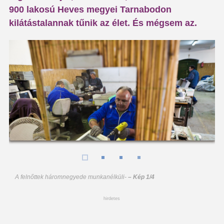
900 lakosú Heves megyei Tarnabodon
kilátástalannak tűnik az élet. És mégsem az.
A felnőttek háromnegyede munkanélküli
-
– Kép 1/4
hirdetes