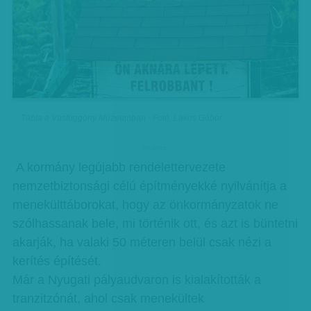
Tábla a Vasfüggöny Múzeumban - Fotó: Lakos Gábor
hirdetes
A kormány legújabb rendelettervezete
nemzetbiztonsági célú építményekké nyilvánítja a
menekülttáborokat, hogy az önkormányzatok ne
szólhassanak bele, mi történik ott, és azt is büntetni
akarják, ha valaki 50 méteren belül csak nézi a
kerítés építését.
Már a Nyugati pályaudvaron is kialakították a
tranzitzónát, ahol csak menekültek