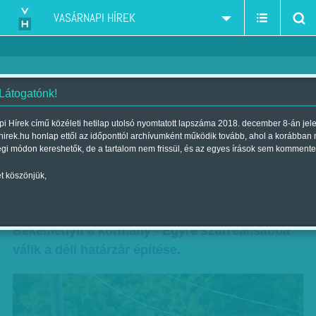
VASÁRNAPI HÍREK
 Látogatónk!
'Ön aknára lépett, felrobbant!' -
i Hírek című közéleti hetilap utolsó nyomtatott lapszáma 2018. december 8-án jel
hirek.hu honlap ettől az időponttól archívumként működik tovább, ahol a korábban
1948-ban is egy kerítéssel
égi módon kereshetők, de a tartalom nem frissül, és az egyes írások sem kommente
kezdődött minden...
t köszönjük,
Szerző:
VH ajánló
| Megjelent a 2015. augusztus 15.-i lapszámban
Bekeményít a kormány - Egyre szürreálisabbá
válik a déli határzár építése.