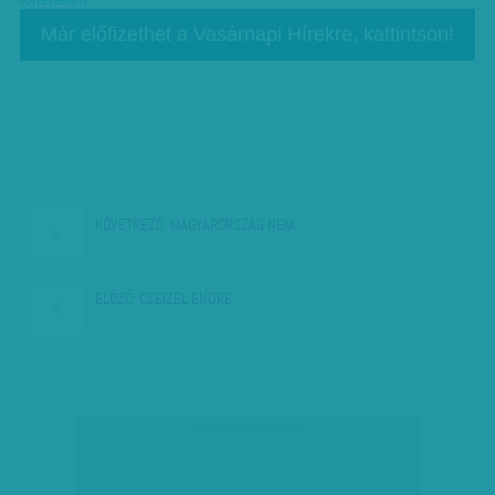
történelem
Már előfizethet a Vasárnapi Hírekre, kattintson!
KÖVETKEZŐ:
MAGYARORSZÁG NEM…
ELŐZŐ:
CZEIZEL ENDRE…
társadalmi célú hirdetés