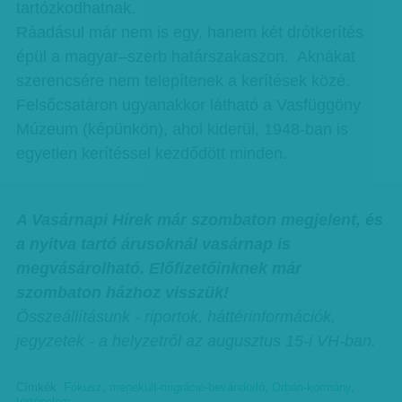
tartózkodhatnak.
Ráadásul már nem is egy, hanem két drótkerítés
épül a magyar–szerb határszakaszon. Aknákat
szerencsére nem telepítenek a kerítések közé.
Felsőcsatáron ugyanakkor látható a Vasfüggöny
Múzeum (képünkön), ahol kiderül, 1948-ban is
egyetlen kerítéssel kezdődött minden.
A Vasárnapi Hírek már szombaton megjelent, és
a nyitva tartó árusoknál vasárnap is
megvásárolható. Előfizetőinknek már
szombaton házhoz visszük!
Összeállításunk - riportok, háttérinformációk,
jegyzetek - a helyzetről az augusztus 15-i VH-ban.
Címkék:
Fókusz
,
menekült-migráció-bevándorló
,
Orbán-kormány
,