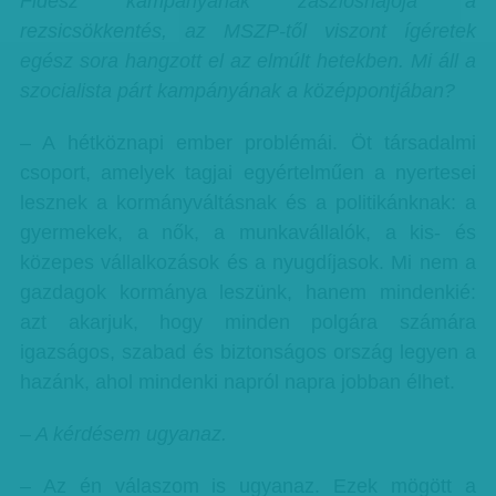
Fidesz kampányának zászlóshajója a
rezsicsökkentés, az MSZP-től viszont ígéretek
egész sora hangzott el az elmúlt hetekben. Mi áll a
szocialista párt kampányának a középpontjában?
– A hétköznapi ember problémái. Öt társadalmi
csoport, amelyek tagjai egyértelműen a nyertesei
lesznek a kormányváltásnak és a politikánknak: a
gyermekek, a nők, a munkavállalók, a kis- és
közepes vállalkozások és a nyugdíjasok. Mi nem a
gazdagok kormánya leszünk, hanem mindenkié:
azt akarjuk, hogy minden polgára számára
igazságos, szabad és biztonságos ország legyen a
hazánk, ahol mindenki napról napra jobban élhet.
– A kérdésem ugyanaz.
– Az én válaszom is ugyanaz. Ezek mögött a