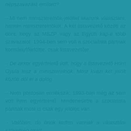
népszavazást említett?
– Mi nem miniszterelnök-jelöltet akarunk választani,
hanem miniszterelnököt. A két listavezető között az
dönt, hogy az MSZP vagy az Együtt kap-e több
szavazatot. 1994-ben sem volt a szocialista pártnak
kormányfőjelöltje, csak listavezetője.
– De akkor egyértelmű volt, hogy a listavezető Horn
Gyula lesz a miniszterelnök. Most kvázi két jelölt
között dől el a dolog.
– Nem pontosan emlékszik: 1993-ban még az sem
volt ilyen egyértelmű. Mindenesetre a szocialista
pártnak most is csak egy jelöltje van.
– Valóban, de önök ketten vannak a választási
szövetség miatt.