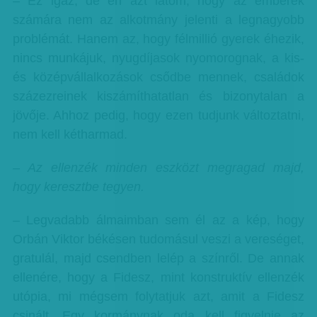
– Ez igaz, de én azt látom, hogy az emberek
számára nem az alkotmány jelenti a legnagyobb
problémát. Hanem az, hogy félmillió gyerek éhezik,
nincs munkájuk, nyugdíjasok nyomorognak, a kis-
és középvállalkozások csődbe mennek, családok
százezreinek kiszámíthatatlan és bizonytalan a
jövője. Ahhoz pedig, hogy ezen tudjunk változtatni,
nem kell kétharmad.
– Az ellenzék minden eszközt megragad majd,
hogy keresztbe tegyen.
– Legvadabb álmaimban sem él az a kép, hogy
Orbán Viktor békésen tudomásul veszi a vereséget,
gratulál, majd csendben lelép a színről. De annak
ellenére, hogy a Fidesz, mint konstruktív ellenzék
utópia, mi mégsem folytatjuk azt, amit a Fidesz
csinált. Egy kormánynak oda kell figyelnie az