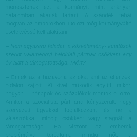
menesztenék ezt a kormányt, mint ahányan
hatalomban akarják tartani. A szándék tehát
megvan az emberekben. De ezt még kormányváltó
cselekvéssé kell alakítani.
– Nem egyszerű feladat: a közvélemény- kutatások
szerint valamennyi baloldali pártnak csökkent egy
év alatt a támogatottsága. Miért?
– Ennek az a huzavona az oka, ami az ellenzéki
oldalon zajlott. Ki kivel működik együtt, mikor,
hogyan – hónapok és százalékok mentek el erre.
Amikor a szocialista párt arra kényszerült, hogy
szervezeti ügyekkel foglalkozzon, és ne a
választókkal, mindig csökkent vagy stagnált a
támogatottsága. Ha viszont az emberek
problémáival törődtünk, mindig nőtt a