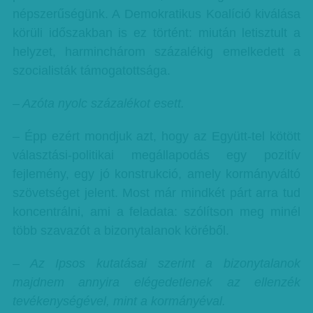
népszerűségünk. A Demokratikus Koalíció kiválása
körüli időszakban is ez történt: miután letisztult a
helyzet, harminchárom százalékig emelkedett a
szocialisták támogatottsága.
– Azóta nyolc százalékot esett.
– Épp ezért mondjuk azt, hogy az Együtt-tel kötött
választási-politikai megállapodás egy pozitív
fejlemény, egy jó konstrukció, amely kormányváltó
szövetséget jelent. Most már mindkét párt arra tud
koncentrálni, ami a feladata: szólítson meg minél
több szavazót a bizonytalanok köréből.
– Az Ipsos kutatásai szerint a bizonytalanok
majdnem annyira elégedetlenek az ellenzék
tevékenységével, mint a kormányéval.