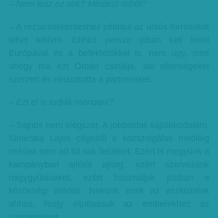
– Nem lesz ez sok? Mindezt miből?
– A rezsicsökkentéshez például az uniós forrásokat
lehet lehívni. Ehhez persze jóban kell lenni
Európával és a befektetőkkel is, nem úgy, mint
ahogy ma ezt Orbán csinálja, aki ellenségeket
szerzett és elriasztotta a partnereket.
– Ezt el is tudják mondani?
– Sajnos nem elégszer. A jobboldali sajtóbirodalom,
Simicska Lajos cégeitől a közszolgálati médiáig
nekünk nem ad túl sok felületet. Ezért is megyünk a
kampányban ajtótól ajtóig, ezért szervezünk
nagygyűléseket, ezért használjuk jobban a
közösségi médiát. Nekünk ezek az eszközeink
ahhoz, hogy eljuttassuk az emberekhez az
üzeneteinket.