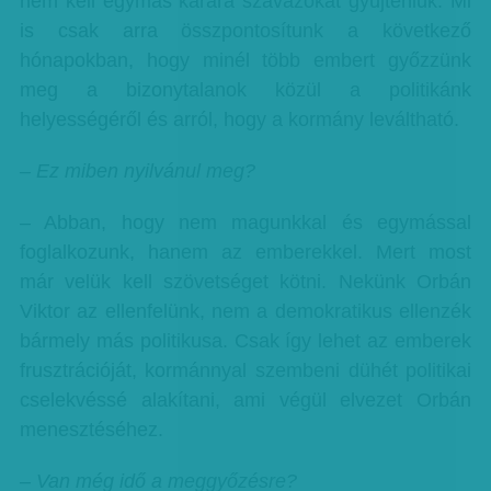
nem kell egymás kárára szavazókat gyűjteniük. Mi
is csak arra összpontosítunk a következő
hónapokban, hogy minél több embert győzzünk
meg a bizonytalanok közül a politikánk
helyességéről és arról, hogy a kormány leváltható.
– Ez miben nyilvánul meg?
– Abban, hogy nem magunkkal és egymással
foglalkozunk, hanem az emberekkel. Mert most
már velük kell szövetséget kötni. Nekünk Orbán
Viktor az ellenfelünk, nem a demokratikus ellenzék
bármely más politikusa. Csak így lehet az emberek
frusztrációját, kormánnyal szembeni dühét politikai
cselekvéssé alakítani, ami végül elvezet Orbán
menesztéséhez.
– Van még idő a meggyőzésre?