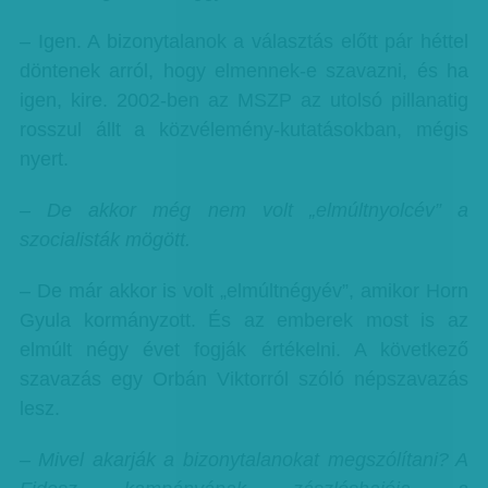
– Igen. A bizonytalanok a választás előtt pár héttel
döntenek arról, hogy elmennek-e szavazni, és ha
igen, kire. 2002-ben az MSZP az utolsó pillanatig
rosszul állt a közvélemény-kutatásokban, mégis
nyert.
– De akkor még nem volt „elmúltnyolcév” a
szocialisták mögött.
– De már akkor is volt „elmúltnégyév”, amikor Horn
Gyula kormányzott. És az emberek most is az
elmúlt négy évet fogják értékelni. A következő
szavazás egy Orbán Viktorról szóló népszavazás
lesz.
– Mivel akarják a bizonytalanokat megszólítani? A