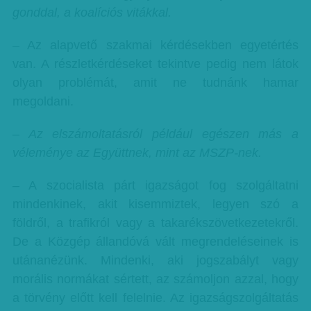
gonddal, a koalíciós vitákkal.
– Az alapvető szakmai kérdésekben egyetértés
van. A részletkérdéseket tekintve pedig nem látok
olyan problémát, amit ne tudnánk hamar
megoldani.
– Az elszámoltatásról például egészen más a
véleménye az Együttnek, mint az MSZP-nek.
– A szocialista párt igazságot fog szolgáltatni
mindenkinek, akit kisemmiztek, legyen szó a
földről, a trafikról vagy a takarékszövetkezetekről.
De a Közgép állandóvá vált megrendeléseinek is
utánanézünk. Mindenki, aki jogszabályt vagy
morális normákat sértett, az számoljon azzal, hogy
a törvény előtt kell felelnie. Az igazságszolgáltatás