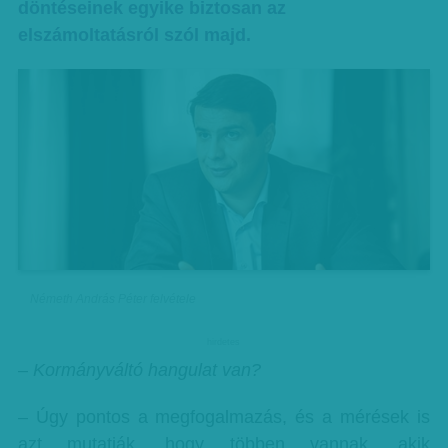
döntéseinek egyike biztosan az
elszámoltatásról szól majd.
Németh András Péter felvétele
hirdetes
– Kormányváltó hangulat van?
– Úgy pontos a megfogalmazás, és a mérések is
azt mutatják, hogy többen vannak, akik