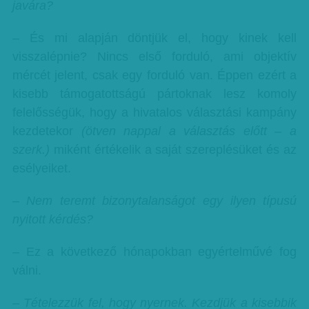
javára?
– És mi alapján döntjük el, hogy kinek kell
visszalépnie? Nincs első forduló, ami objektív
mércét jelent, csak egy forduló van. Éppen ezért a
kisebb támogatottságú pártoknak lesz komoly
felelősségük, hogy a hivatalos választási kampány
kezdetekor
(ötven nappal a választás előtt – a
szerk.)
miként értékelik a saját szereplésüket és az
esélyeiket.
– Nem teremt bizonytalanságot egy ilyen típusú
nyitott kérdés?
– Ez a következő hónapokban egyértelművé fog
válni.
– Tételezzük fel, hogy nyernek. Kezdjük a kisebbik