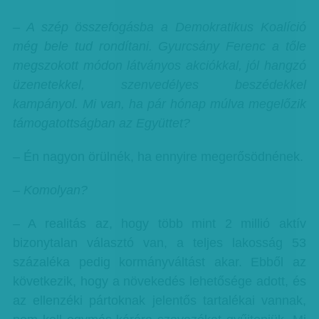
– A szép összefogásba a Demokratikus Koalíció
még bele tud rondítani. Gyurcsány Ferenc a tőle
megszokott módon látványos akciókkal, jól hangzó
üzenetekkel, szenvedélyes beszédekkel
kampányol. Mi van, ha pár hónap múlva megelőzik
támogatottságban az Együttet?
– Én nagyon örülnék, ha ennyire megerősödnének.
– Komolyan?
– A realitás az, hogy több mint 2 millió aktív
bizonytalan választó van, a teljes lakosság 53
százaléka pedig kormányváltást akar. Ebből az
következik, hogy a növekedés lehetősége adott, és
az ellenzéki pártoknak jelentős tartalékai vannak,