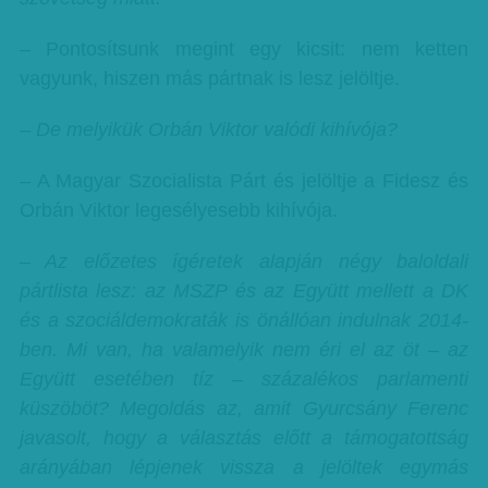
– Pontosítsunk megint egy kicsit: nem ketten
vagyunk, hiszen más pártnak is lesz jelöltje.
– De melyikük Orbán Viktor valódi kihívója?
– A Magyar Szocialista Párt és jelöltje a Fidesz és
Orbán Viktor legesélyesebb kihívója.
– Az előzetes ígéretek alapján négy baloldali
pártlista lesz: az MSZP és az Együtt mellett a DK
és a szociáldemokraták is önállóan indulnak 2014-
ben. Mi van, ha valamelyik nem éri el az öt – az
Együtt esetében tíz – százalékos parlamenti
küszöböt? Megoldás az, amit Gyurcsány Ferenc
javasolt, hogy a választás előtt a támogatottság
arányában lépjenek vissza a jelöltek egymás