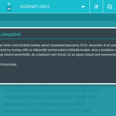
VASÁRNAPI HÍREK
 Látogatónk!
Mesterházy Attila: „Senki sem
i Hírek című közéleti hetilap utolsó nyomtatott lapszáma 2018. december 8-án jel
hirek.hu honlap ettől az időponttól archívumként működik tovább, ahol a korábban
érinthetetlen”
égi módon kereshetők, de a tartalom nem frissül, és az egyes írások sem kommente
Szerző:
Nagy Szilvia
| Megjelent a 2013. szeptember 22.-i lapszámban
t köszönjük,
A kisebb baloldali pártok felelőssége, hogy
komolyan mérlegeljék választási esélyeiket, és
ha nem elérhető a parlamenti küszöb, el se
kezdjék a hivatalos kampányt – derül ki a
szocialista párt elnökének szavaiból.
Mesterházy Attila szerint az MSZP első