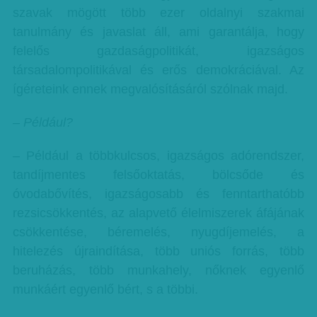
szavak mögött több ezer oldalnyi szakmai
tanulmány és javaslat áll, ami garantálja, hogy
felelős gazdaságpolitikát, igazságos
társadalompolitikával és erős demokráciával. Az
ígéreteink ennek megvalósításáról szólnak majd.
– Például?
– Például a többkulcsos, igazságos adórendszer,
tandíjmentes felsőoktatás, bölcsőde és
óvodabővítés, igazságosabb és fenntarthatóbb
rezsicsökkentés, az alapvető élelmiszerek áfájának
csökkentése, béremelés, nyugdíjemelés, a
hitelezés újraindítása, több uniós forrás, több
beruházás, több munkahely, nőknek egyenlő
munkáért egyenlő bért, s a többi.