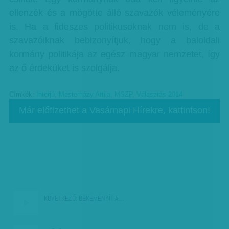
ellenzék és a mögötte álló szavazók véleményére
is. Ha a fideszes politikusoknak nem is, de a
szavazóiknak bebizonyítjuk, hogy a baloldali
kormány politikája az egész magyar nemzetet, így
az ő érdeküket is szolgálja.
Címkék:
Interjú
,
Mesterházy Attila
,
MSZP
,
Választás 2014
Már előfizethet a Vasárnapi Hírekre, kattintson!
KÖVETKEZŐ:
BEKEMÉNYÍT A…