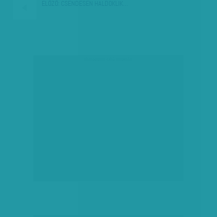
ELŐZŐ:
CSENDESEN HALDOKLIK…
társadalmi célú hirdetés