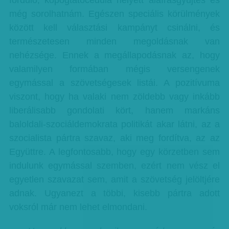
forduló, kopogtatócédula helyett aláírásgyűjtés és
még sorolhatnám. Egészen speciális körülmények
között kell választási kampányt csinálni, és
természetesen minden megoldásnak van
nehézsége. Ennek a megállapodásnak az, hogy
valamilyen formában mégis versengenek
egymással a szövetségesek listái. A pozitívuma
viszont, hogy ha valaki nem zöldebb vagy inkább
liberálisabb gondolati kört, hanem markáns
baloldali-szociáldemokrata politikát akar látni, az a
szocialista pártra szavaz, aki meg fordítva, az az
Együttre. A legfontosabb, hogy egy körzetben sem
indulunk egymással szemben, ezért nem vész el
egyetlen szavazat sem, amit a szövetség jelöltjére
adnak. Ugyanezt a többi, kisebb pártra adott
voksról már nem lehet elmondani.