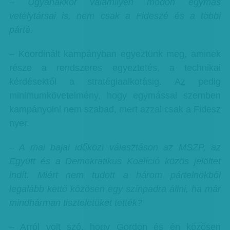
– Ugyanakkor valamilyen módon egymás
vetélytársai is, nem csak a Fideszé és a többi
párté.
– Koordinált kampányban egyeztünk meg, aminek
része a rendszeres egyeztetés, a technikai
kérdésektől a stratégiaalkotásig. Az pedig
minimumkövetelmény, hogy egymással szemben
kampányolni nem szabad, mert azzal csak a Fidesz
nyer.
– A mai bajai időközi választáson az MSZP, az
Együtt és a Demokratikus Koalíció közös jelöltet
indít. Miért nem tudott a három pártelnökből
legalább kettő közösen egy színpadra állni, ha már
mindhárman tiszteletüket tették?
– Arról volt szó, hogy Gordon és én közösen