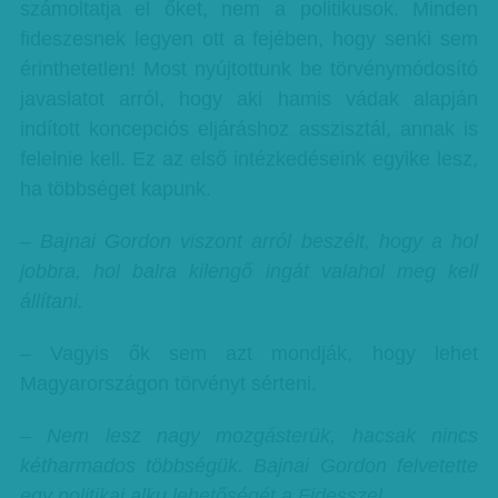
számoltatja el őket, nem a politikusok. Minden
fideszesnek legyen ott a fejében, hogy senki sem
érinthetetlen! Most nyújtottunk be törvénymódosító
javaslatot arról, hogy aki hamis vádak alapján
indított koncepciós eljáráshoz asszisztál, annak is
felelnie kell. Ez az első intézkedéseink egyike lesz,
ha többséget kapunk.
– Bajnai Gordon viszont arról beszélt, hogy a hol
jobbra, hol balra kilengő ingát valahol meg kell
állítani.
– Vagyis ők sem azt mondják, hogy lehet
Magyarországon törvényt sérteni.
– Nem lesz nagy mozgásterük, hacsak nincs
kétharmados többségük. Bajnai Gordon felvetette
egy politikai alku lehetőségét a Fidesszel.