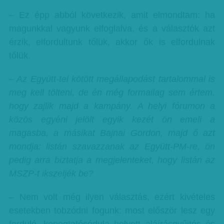
– Ez épp abból következik, amit elmondtam: ha
magunkkal vagyunk elfoglalva, és a választók azt
érzik, elfordultunk tőlük, akkor ők is elfordulnak
tőlük.
– Az Együtt-tel kötött megállapodást tartalommal is
meg kell tölteni, de én még formailag sem értem,
hogy zajlik majd a kampány. A helyi fórumon a
közös egyéni jelölt egyik kezét ön emeli a
magasba, a másikat Bajnai Gordon, majd ő azt
mondja: listán szavazzanak az Együtt-PM-re, ön
pedig arra biztatja a megjelenteket, hogy listán az
MSZP-t ikszeljék be?
– Nem volt még ilyen választás, ezért kivételes
esetekben tobzódni fogunk: most először lesz egy