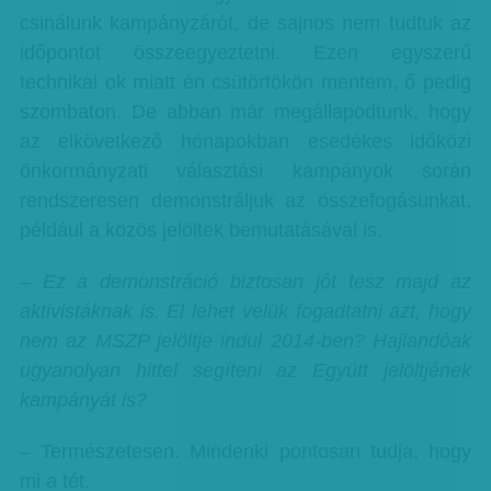
csinálunk kampányzárót, de sajnos nem tudtuk az
időpontot összeegyeztetni. Ezen egyszerű
technikai ok miatt én csütörtökön mentem, ő pedig
szombaton. De abban már megállapodtunk, hogy
az elkövetkező hónapokban esedékes időközi
önkormányzati választási kampányok során
rendszeresen demonstráljuk az összefogásunkat,
például a közös jelöltek bemutatásával is.
– Ez a demonstráció biztosan jót tesz majd az
aktivistáknak is. El lehet velük fogadtatni azt, hogy
nem az MSZP jelöltje indul 2014-ben? Hajlandóak
ugyanolyan hittel segíteni az Együtt jelöltjének
kampányát is?
– Természetesen. Mindenki pontosan tudja, hogy
mi a tét.