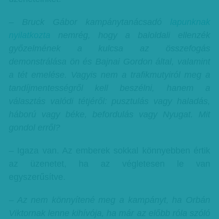
– Bruck Gábor kampánytanácsadó
lapunknak
nyilatkozta
nemrég, hogy a baloldali ellenzék
győzelmének a kulcsa az összefogás
demonstrálása ön és Bajnai Gordon által, valamint
a tét emelése. Vagyis nem a trafikmutyiról meg a
tandíjmentességről kell beszélni, hanem a
választás valódi tétjéről: pusztulás vagy haladás,
háború vagy béke, befordulás vagy Nyugat. Mit
gondol erről?
– Igaza van. Az emberek sokkal könnyebben értik
az üzenetet, ha az végletesen le van
egyszerűsítve.
– Az nem könnyítené meg a kampányt, ha Orbán
Viktornak lenne kihívója, ha már az előbb róla szóló