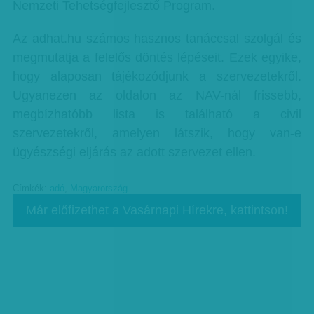
Nemzeti Tehetségfejlesztő Program.
Az adhat.hu számos hasznos tanáccsal szolgál és
megmutatja a felelős döntés lépéseit. Ezek egyike,
hogy alaposan tájékozódjunk a szervezetekről.
Ugyanezen az oldalon az NAV-nál frissebb,
megbízhatóbb lista is található a civil
szervezetekről, amelyen látszik, hogy van-e
ügyészségi eljárás az adott szervezet ellen.
Címkék:
adó
,
Magyarország
Már előfizethet a Vasárnapi Hírekre, kattintson!