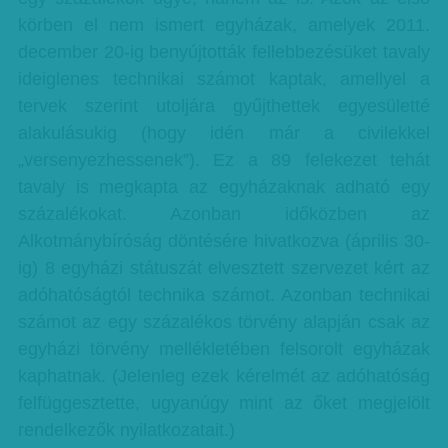
körben el nem ismert egyházak, amelyek 2011.
december 20-ig benyújtották fellebbezésüket tavaly
ideiglenes technikai számot kaptak, amellyel a
tervek szerint utoljára gyűjthettek egyesületté
alakulásukig (hogy idén már a civilekkel
„versenyezhessenek”). Ez a 89 felekezet tehát
tavaly is megkapta az egyházaknak adható egy
százalékokat. Azonban időközben az
Alkotmánybíróság döntésére hivatkozva (április 30-
ig) 8 egyházi státuszát elvesztett szervezet kért az
adóhatóságtól technika számot. Azonban technikai
számot az egy százalékos törvény alapján csak az
egyházi törvény mellékletében felsorolt egyházak
kaphatnak. (Jelenleg ezek kérelmét az adóhatóság
felfüggesztette, ugyanúgy mint az őket megjelölt
rendelkezők nyilatkozatait.)