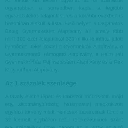
Az elmúlt két évben ugyanaz az öt szervezet
ugyanabban a sorrendben kapta a legtöbb
egyszázalékos felajánlást, és a korábbi években is
hasonlóan alakult a lista. Első helyen a Daganatos
Beteg Gyermekekért Alapítvány áll, amely több
mint 100 ezer felajánlótól 323 millió forinthoz jutott
ily módon. Őket követi a Gyermekrák Alapítvány, a
Gyermekmentő Támogató Alapítvány, a Heim Pál
Gyermekkórház Fejlesztéséért Alapítvány és a Rex
Kutyaotthon Alapítvány.
Az 1 százalék szentsége
A tavaly életbe lépett és többször módosított, majd
egy alkotmánybírósági határozattal megkokizott
egyházi törvény miatt nemcsak zavarosnak tűnik a
32 kiemelt egyházon felüli felekezeteknek szánt
egy százalékok ügye, hanem az is. Azok az első