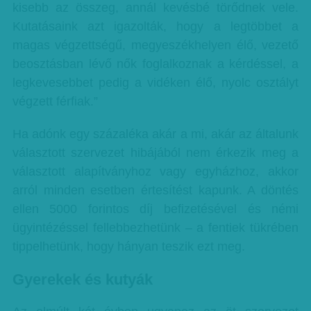
kisebb az összeg, annál kevésbé törődnek vele.
Kutatásaink azt igazolták, hogy a legtöbbet a
magas végzettségű, megyeszékhelyen élő, vezető
beosztásban lévő nők foglalkoznak a kérdéssel, a
legkevesebbet pedig a vidéken élő, nyolc osztályt
végzett férfiak.”
Ha adónk egy százaléka akár a mi, akár az általunk
választott szervezet hibájából nem érkezik meg a
választott alapítványhoz vagy egyházhoz, akkor
arról minden esetben értesítést kapunk. A döntés
ellen 5000 forintos díj befizetésével és némi
ügyintézéssel fellebbezhetünk – a fentiek tükrében
tippelhetünk, hogy hányan teszik ezt meg.
Gyerekek és kutyák