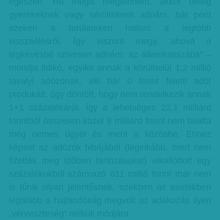
egészen. Ha mégis megtenném, akkor beteg
gyerekeknek vagy sérülteknek adnám, bár pont
ezeken a területeken hallani a legtöbb
visszaélésről. Így viszont megy, ahová a
legkevésbé szívesen adnám: az államkasszába” –
mondja Ildikó, egyike annak a körülbelül 1,2 millió
tavalyi adózónak, aki bár 0 forint feletti adót
produkált, úgy döntött, hogy nem rendelkezik annak
1+1 százalékáról. Így a lehetséges 22,1 milliárd
forintból összesen közel 9 milliárd forint nem találta
meg nemes ügyét és ment a közösbe. Ehhez
képest az adózók hibájából (leginkább, mert nem
fizették meg időben tartozásukat) elkallódott egy
százalékokból származó 611 millió forint már nem
is tűnik olyan jelentősnek, ezekben az esetekben
legalább a hajlandóság megvolt az adakozás ilyen
„vérveszteség” nélküli módjára.