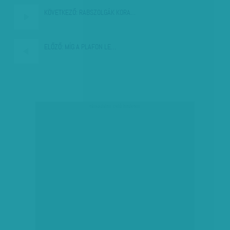
KÖVETKEZŐ:
RABSZOLGÁK KORA…
ELŐZŐ:
MÍG A PLAFON LE…
társadalmi célú hirdetés