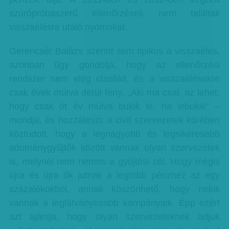
szúrópróbaszerű ellenőrzések nem találtak
visszaélésre utaló nyomokat.
Gerencsér Balázs szerint sem tipikus a visszaélés,
azonban úgy gondolja, hogy az ellenőrzési
rendszer nem elég cizellált, és a visszaélésekre
csak évek múlva derül fény. „Aki ma csal, az lehet,
hogy csak öt év múlva bukik le, ha lebukik” –
mondja, és hozzáteszi: a civil szervezetek körében
köztudott, hogy a legnagyobb és legsikeresebb
adománygyűjtők között vannak olyan szervezetek
is, melynél nem nemes a gyűjtési cél. Hogy mégis
újra és újra ők jutnak a legtöbb pénzhez az egy
százalékokból, annak köszönhető, hogy nekik
vannak a leglátványosabb kampányaik. Épp ezért
azt ajánlja, hogy olyan szervezeteknek adjuk