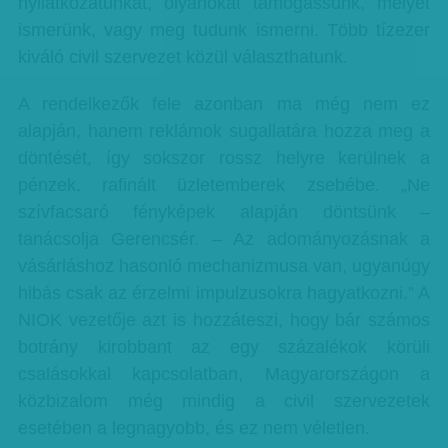
nyilatkozatunkat, olyanokat támogassunk, melyet
ismerünk, vagy meg tudunk ismerni. Több tízezer
kiváló civil szervezet közül választhatunk.
A rendelkezők fele azonban ma még nem ez
alapján, hanem reklámok sugallatára hozza meg a
döntését, így sokszor rossz helyre kerülnek a
pénzek, rafinált üzletemberek zsebébe. „Ne
szívfacsaró fényképek alapján döntsünk –
tanácsolja Gerencsér. – Az adományozásnak a
vásárláshoz hasonló mechanizmusa van, ugyanúgy
hibás csak az érzelmi impulzusokra hagyatkozni.” A
NIOK vezetője azt is hozzáteszi, hogy bár számos
botrány kirobbant az egy százalékok körüli
csalásokkal kapcsolatban, Magyarországon a
közbizalom még mindig a civil szervezetek
esetében a legnagyobb, és ez nem véletlen.