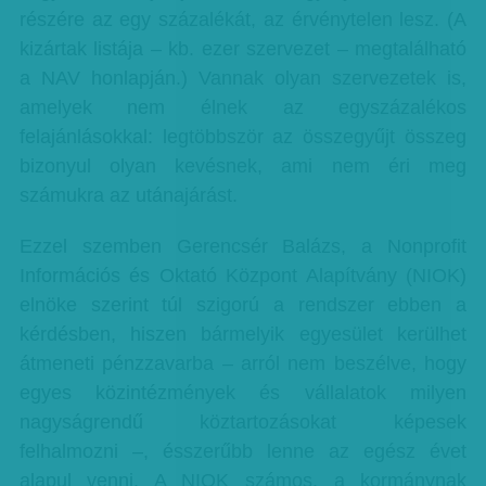
részére az egy százalékát, az érvénytelen lesz. (A
kizártak listája – kb. ezer szervezet – megtalálható
a NAV honlapján.) Vannak olyan szervezetek is,
amelyek nem élnek az egyszázalékos
felajánlásokkal: legtöbbször az összegyűjt összeg
bizonyul olyan kevésnek, ami nem éri meg
számukra az utánajárást.
Ezzel szemben Gerencsér Balázs, a Nonprofit
Információs és Oktató Központ Alapítvány (NIOK)
elnöke szerint túl szigorú a rendszer ebben a
kérdésben, hiszen bármelyik egyesület kerülhet
átmeneti pénzzavarba – arról nem beszélve, hogy
egyes közintézmények és vállalatok milyen
nagyságrendű köztartozásokat képesek
felhalmozni –, ésszerűbb lenne az egész évet
alapul venni. A NIOK számos, a kormánynak