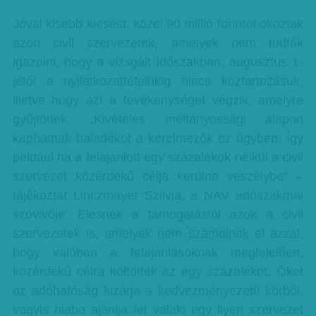
Jóval kisebb kiesést, közel 90 millió forintot okoztak
azon civil szervezetek, amelyek nem tudták
igazolni, hogy a vizsgált időszakban, augusztus 1-
jétől a nyilatkozattételükig nincs köztartozásuk,
illetve hogy azt a tevékenységet végzik, amelyre
gyűjtöttek. „Kivételes méltányossági alapon
kaphatnak haladékot a kérelmezők ez ügyben. Így
például ha a felajánlott egy százalékok nélkül a civil
szervezet közérdekű célja kerülne veszélybe” –
tájékoztat Linczmayer Szilvia, a NAV adószakmai
szóvivője. Elesnek a támogatástól azok a civil
szervezetek is, amelyek nem számolnak el azzal,
hogy valóban a felajánlásoknak megfelelően,
közérdekű célra költötték az egy százalékot. Őket
az adóhatóság kizárja a kedvezményezetti körből,
vagyis hiába ajánlja fel valaki egy ilyen szervezet