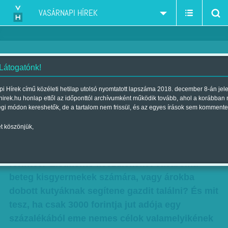
VASÁRNAPI HÍREK
 Látogatónk!
Mi lesz az egy százalékok
i Hírek című közéleti hetilap utolsó nyomtatott lapszáma 2018. december 8-án jel
hirek.hu honlap ettől az időponttól archívumként működik tovább, ahol a korábban
sorsa?
égi módon kereshetők, de a tartalom nem frissül, és az egyes írások sem kommente
Szerző:
Kertész Anna
| Megjelent a 2013. május 12.-i lapszámban
t köszönjük,
Ön mit tenne, ha szétosztathatna 9 milliárd
forintot? Életmentő készülékeket vásárolna
beteg kisgyermekek számára, vagy árokba
dobott kutyáknak segítene gazdit találni? És mit
tesz, ha csak 3000 forintja jut adója egy
százalékából eme nemes célok valamelyikének