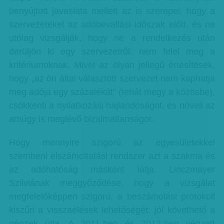
benyújtott javaslata mellett az is szerepel, hogy a
szervezeteket az adóbevallási időszak előtt, és ne
utólag vizsgálják, hogy ne a rendelkezés után
derüljön ki egy szervezetről: nem felel meg a
kritériumoknak. Mivel az olyan jellegű értesítések,
hogy „az ön által választott szervezet nem kaphatja
meg adója egy százalékát” (tehát megy a közösbe),
csökkenti a nyilatkozási hajlandóságot, és növeli az
amúgy is meglévő bizalmatlanságot.
Hogy mennyire szigorú az egyesületekkel
szembeni elszámoltatási rendszer azt a szakma és
az adóhatóság másként látja. Linczmayer
Szilviának meggyőződése, hogy a vizsgálat
megfelelőképpen szigorú, a beszámolási protokoll
kiszűri a visszaélések lehetőségét: jól követhető a
pénzek útja. A 2011-ben és 2012-ben végzett