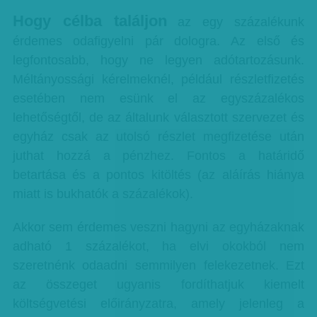
Hogy célba találjon
az egy százalékunk
érdemes odafigyelni pár dologra. Az első és
legfontosabb, hogy ne legyen adótartozásunk.
Méltányossági kérelmeknél, például részletfizetés
esetében nem esünk el az egyszázalékos
lehetőségtől, de az általunk választott szervezet és
egyház csak az utolsó részlet megfizetése után
juthat hozzá a pénzhez. Fontos a határidő
betartása és a pontos kitöltés (az aláírás hiánya
miatt is bukhatók a százalékok).
Akkor sem érdemes veszni hagyni az egyházaknak
adható 1 százalékot, ha elvi okokból nem
szeretnénk odaadni semmilyen felekezetnek. Ezt
az összeget ugyanis fordíthatjuk kiemelt
költségvetési előirányzatra, amely jelenleg a