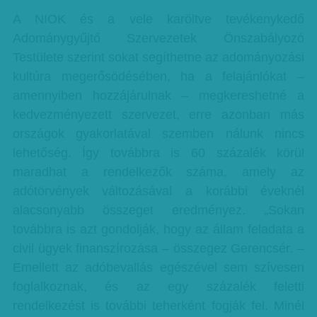
A NIOK és a vele karöltve tevékenykedő
Adománygyűjtő Szervezetek Önszabályozó
Testülete szerint sokat segíthetne az adományozási
kultúra megerősödésében, ha a felajánlókat –
amennyiben hozzájárulnak – megkereshetné a
kedvezményezett szervezet, erre azonban más
országok gyakorlatával szemben nálunk nincs
lehetőség. Így továbbra is 60 százalék körül
maradhat a rendelkezők száma, amely az
adótörvények változásával a korábbi éveknél
alacsonyabb összeget eredményez. „Sokan
továbbra is azt gondolják, hogy az állam feladata a
civil ügyek finanszírozása – összegez Gerencsér. –
Emellett az adóbevallás egészével sem szívesen
foglalkoznak, és az egy százalék feletti
rendelkezést is további teherként fogják fel. Minél