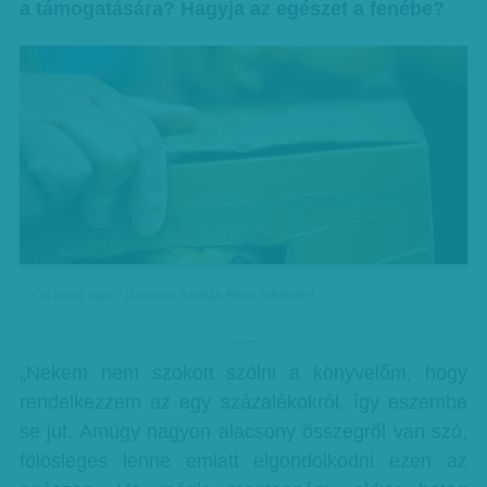
a támogatására? Hagyja az egészet a fenébe?
Ön kinek adja? (Németh András Péter felvétele)
hirdetes
„Nekem nem szokott szólni a könyvelőm, hogy
rendelkezzem az egy százalékokról, így eszembe
se jut. Amúgy nagyon alacsony összegről van szó,
fölösleges lenne emiatt elgondolkodni ezen az