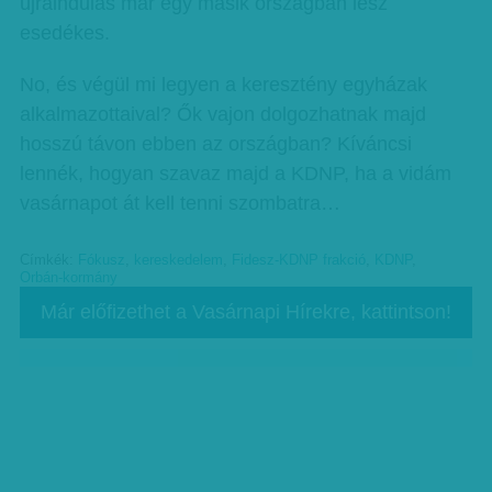
újraindulás már egy másik országban lesz
esedékes.
No, és végül mi legyen a keresztény egyházak
alkalmazottaival? Ők vajon dolgozhatnak majd
hosszú távon ebben az országban? Kíváncsi
lennék, hogyan szavaz majd a KDNP, ha a vidám
vasárnapot át kell tenni szombatra…
Címkék:
Fókusz
,
kereskedelem
,
Fidesz-KDNP frakció
,
KDNP
,
Orbán-kormány
Már előfizethet a Vasárnapi Hírekre, kattintson!