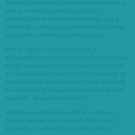
felmerülő problémákat, ha dolgozhatna a rendőr, a
katona, a mentős, az orvos, az ápoló, a
közszolgáltató rendszerek karbantartója vagy a
hókotró. És nyilván a paksi atomerőmű biztonsági
kockázatait is kivételként kellene kezelni.
Mert mi legyen a profi labdarúgóval, a
kosárlabdázóval vagy épp a vízilabdásokkal? És az
érintett sportágakat még hosszasan sorolhatnánk.
Jó, játszhatják szombaton is a profi meccseket, de
akkor vasárnap üresek lesznek a drága stadionok
és csarnokok? Esetleg az utánpótlás mehet, mert
az amatőr, de akkor ki lesz a bíró?
Vasárnap uszodába és fürdőbe se mehetünk?
Esetleg ingyenes lesz, mert nem dolgozhat a
jegyszedő, s mindenki magáért felel, mert az