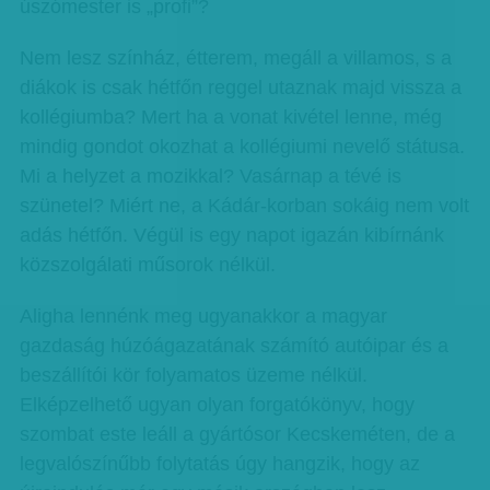
úszómester is „profi”?
Nem lesz színház, étterem, megáll a villamos, s a
diákok is csak hétfőn reggel utaznak majd vissza a
kollégiumba? Mert ha a vonat kivétel lenne, még
mindig gondot okozhat a kollégiumi nevelő státusa.
Mi a helyzet a mozikkal? Vasárnap a tévé is
szünetel? Miért ne, a Kádár-korban sokáig nem volt
adás hétfőn. Végül is egy napot igazán kibírnánk
közszolgálati műsorok nélkül.
Aligha lennénk meg ugyanakkor a magyar
gazdaság húzóágazatának számító autóipar és a
beszállítói kör folyamatos üzeme nélkül.
Elképzelhető ugyan olyan forgatókönyv, hogy
szombat este leáll a gyártósor Kecskeméten, de a
legvalószínűbb folytatás úgy hangzik, hogy az