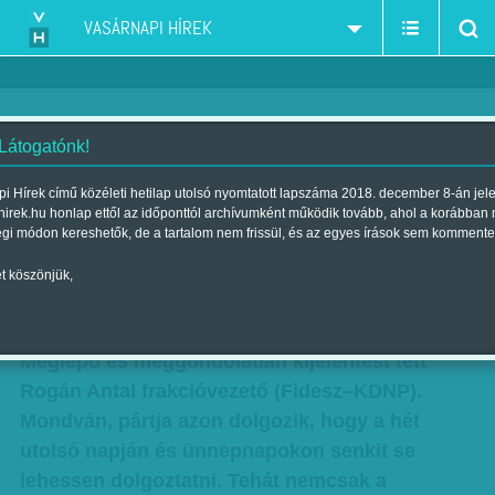
VASÁRNAPI HÍREK
 Látogatónk!
Mi marad, ha senki sem
i Hírek című közéleti hetilap utolsó nyomtatott lapszáma 2018. december 8-án jel
hirek.hu honlap ettől az időponttól archívumként működik tovább, ahol a korábban
dolgozhat? Nehéz komolyan
égi módon kereshetők, de a tartalom nem frissül, és az egyes írások sem kommente
venni Rogánt
t köszönjük,
Szerző:
Faragó József
| Megjelent a 2014. december 07.-i lapszámban
Meglepő és meggondolatlan kijelentést tett
Rogán Antal frakcióvezető (Fidesz–KDNP).
Mondván, pártja azon dolgozik, hogy a hét
utolsó napján és ünnepnapokon senkit se
lehessen dolgoztatni. Tehát nemcsak a