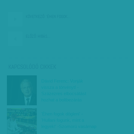
KÖVETKEZŐ:
'ÉHEN FOGOK…
ELŐZŐ:
HIBÁS…
KAPCSOLÓDÓ CIKKEK
Dávid Ferenc: Vonják
vissza a törvényt! -
Százezres elbocsátást
hozhat a boltbezárás
'Éhen fogok dögleni' -
'Hullani fogunk, mint a
legyek!' -Szomorú vasárnap