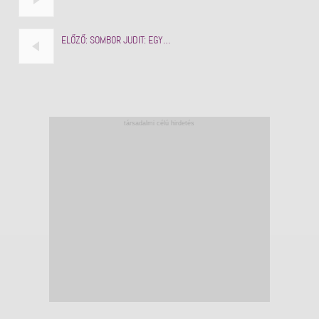
ELŐZŐ:
SOMBOR JUDIT: EGY…
társadalmi célú hirdetés