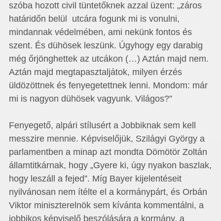
szóba hozott civil tüntetőknek azzal üzent: „záros
határidőn belül utcára fogunk mi is vonulni,
mindannak védelmében, ami nekünk fontos és
szent. És dühösek leszünk. Úgyhogy egy darabig
még őrjönghettek az utcákon (…) Aztán majd nem.
Aztán majd megtapasztaljátok, milyen érzés
üldözöttnek és fenyegetettnek lenni. Mondom: már
mi is nagyon dühösek vagyunk. Világos?”
Fenyegető, alpári stílusért a Jobbiknak sem kell
messzire mennie. Képviselőjük, Szilágyi György a
parlamentben a minap azt mondta Dömötör Zoltán
államtitkárnak, hogy „Gyere ki, úgy nyakon baszlak,
hogy leszáll a fejed”. Míg Bayer kijelentéseit
nyilvánosan nem ítélte el a kormánypárt, és Orbán
Viktor miniszterelnök sem kívánta kommentálni, a
jobbikos képviselő beszólására a kormány, a