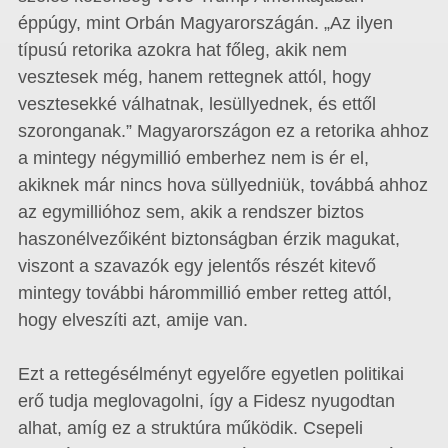
éppúgy, mint Orbán Magyarországán. „Az ilyen
típusú retorika azokra hat főleg, akik nem
vesztesek még, hanem rettegnek attól, hogy
vesztesekké válhatnak, lesüllyednek, és ettől
szoronganak.” Magyarországon ez a retorika ahhoz
a mintegy négymillió emberhez nem is ér el,
akiknek már nincs hova süllyedniük, továbbá ahhoz
az egymillióhoz sem, akik a rendszer biztos
haszonélvezőiként biztonságban érzik magukat,
viszont a szavazók egy jelentős részét kitevő
mintegy további hárommillió ember retteg attól,
hogy elveszíti azt, amije van.
Ezt a rettegésélményt egyelőre egyetlen politikai
erő tudja meglovagolni, így a Fidesz nyugodtan
alhat, amíg ez a struktúra működik. Csepeli