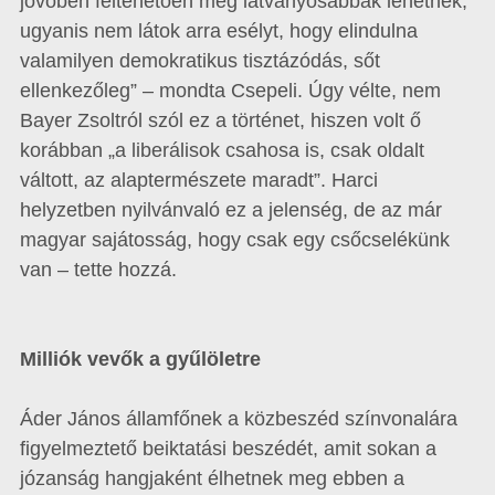
jövőben feltehetően még látványosabbak lehetnek,
ugyanis nem látok arra esélyt, hogy elindulna
valamilyen demokratikus tisztázódás, sőt
ellenkezőleg” – mondta Csepeli. Úgy vélte, nem
Bayer Zsoltról szól ez a történet, hiszen volt ő
korábban „a liberálisok csahosa is, csak oldalt
váltott, az alaptermészete maradt”. Harci
helyzetben nyilvánvaló ez a jelenség, de az már
magyar sajátosság, hogy csak egy csőcselékünk
van – tette hozzá.
Milliók vevők a gyűlöletre
Áder János államfőnek a közbeszéd színvonalára
figyelmeztető beiktatási beszédét, amit sokan a
józanság hangjaként élhetnek meg ebben a