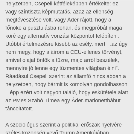
helyzetben, Csepeli kétféleképpen értékelte: ez
vagy színtiszta képmutatás, azaz az ellenség
megtévesztése volt, vagy Áder rájött, hogy a
főnöke a pusztulásba rohan, és megpróbál maga
köré egy alternatív vonzási központot felépíteni.
Utóbbi értelmezésre kisebb az esély, mert „az úgy
nem megy, hogy aláírom a CEU-ellenes törvényt,
amivel olajat öntök a tűzre, majd arról beszélek,
mennyire jó lenne egy tűzmentes világban élni”.
Ráadásul Csepeli szerint az államfő nincs abban a
helyzetben, hogy bármit is komolyan gondolhasson
– épp ezért volt nagyon találó, hogy eskütétele alatt
az PMes Szabó Tímea egy Áder-marionettbábut
táncoltatott.
A szociológus szerint a politikai erőszak nyelvére
széles közönség vevő Trump Amerikájában