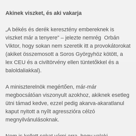
Akinek viszket, és aki vakarja
„A békés és derék keresztény embereknek is
viszket már a tenyere” – jelezte nemrég Orbán
Viktor, hogy sokan nem szeretik itt a provokátorokat
(akiket összemosott a Soros Györgyhöz kötött, a
lex CEU és a civiltörvény ellen tüntetőkkel és a
baloldaliakkal).
A miniszterelnök megértően, már-már
megbocsátóan viszonyult azokhoz, akiknek esetleg
ütni támad kedve, ezzel pedig akarva-akaratlanul
kaput nyitott a nyílt agresszióra célzó
megnyilvánulásoknak.