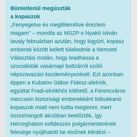
Büntetlenül megúszták
a kopaszok
„Fenyegetve és megfélemlítve éreztem
magam” – mondta az MSZP-s Nyakó István
tavaly februárban azután, hogy kigyúrt, kopasz
emberek között kellett tülekednie a Nemzeti
Választási Irodán, hogy leadhassa a
szocialisták vasárnapi boltzárról szóló
népszavazási kezdeményezését. Ezt azonban
éppen a Kubatov Gábor Fidesz-alelnök,
egyúttal Fradi-elnökhöz köthető, a Ferencváros
meccsein biztonsági emberekként felbukkanó
kopaszok miatt nem tudta megtenni, mert
összehangolt akcióban beelőzték, így
Herceghalom exfideszes polgármesterének
felesége nyújthatott be elsőnek kérdést –