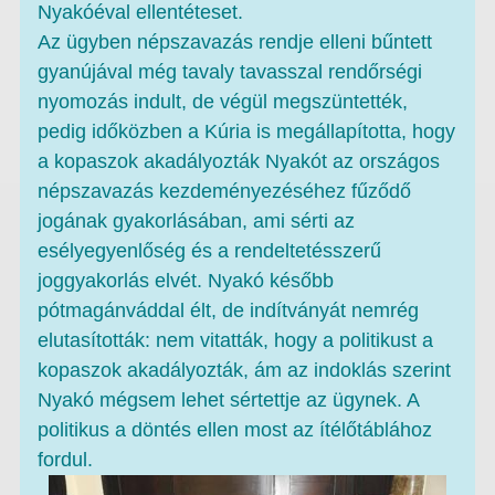
Nyakóéval ellentéteset.
Az ügyben népszavazás rendje elleni bűntett
gyanújával még tavaly tavasszal rendőrségi
nyomozás indult, de végül megszüntették,
pedig időközben a Kúria is megállapította, hogy
a kopaszok akadályozták Nyakót az országos
népszavazás kezdeményezéséhez fűződő
jogának gyakorlásában, ami sérti az
esélyegyenlőség és a rendeltetésszerű
joggyakorlás elvét. Nyakó később
pótmagánváddal élt, de indítványát nemrég
elutasították: nem vitatták, hogy a politikust a
kopaszok akadályozták, ám az indoklás szerint
Nyakó mégsem lehet sértettje az ügynek. A
politikus a döntés ellen most az ítélőtáblához
fordul.