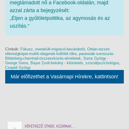
megtámadott nő a Facebook-oldalán, majd
azzal zárta a bejegyzését:
„Éljen a gyűlöletpolitika, az agymosás és az
uszítás.”
Címkék:
Fókusz
,
menekült-migráció-bevándorló
,
Orbán-rezsim
ellenségképei-multik-idegenek-külföldi tőke
,
paranoiák-sorosozás-
Bilderberg-chemtrail-összeesküvés-elméletek
,
Soros György -
George Soros
,
Bayer Zsolt-botrány - kitüntetés
,
szociálpszichológus
,
Csepeli György
Már előfizethet a Vasárnapi Hírekre, kattintson!
KÖVETKEZŐ:
ÜTNEK, KIZÁRNAK,…