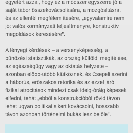
egyetért azzal, hogy ez a módszer egyszerre jó a
saját tábor összekovácsolására, a mozgósításra,
és az ellenfél megfélemlítésére, „egyvalamire nem
jó: valós kormányzati teljesítményre, konstruktív
megoldások keresésére”.
A lényegi kérdések – a versenyképesség, a
bűnözési statisztikák, az ország külföldi megítélése,
az egészségügy vagy az oktatás helyzete –
azonban előbb-utóbb kiütköznek, és Csepeli szerint
a háborús, erőszakos retorika és az ezzel járó
fizikai atrocitások mindezt csak ideig-óráig képesek
elfedni, tehát „ebből a konstrukcióból rövid távon
lehet ugyan politikai sikert kovácsolni, hosszabb
távon azonban történelmi bukás lesz belőle”.