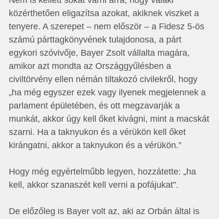
Nem is kellett sokat várni arra, hogy valaki
közérthetően eligazítsa azokat, akiknek viszket a
tenyere. A szerepet – nem először – a Fidesz 5-ös
számú párttagkönyvének tulajdonosa, a párt
egykori szóvivője, Bayer Zsolt vállalta magára,
amikor azt mondta az Országgyűlésben a
civiltörvény ellen némán tiltakozó civilekről, hogy
„ha még egyszer ezek vagy ilyenek megjelennek a
parlament épületében, és ott megzavarják a
munkát, akkor úgy kell őket kivágni, mint a macskát
szarni. Ha a taknyukon és a vérükön kell őket
kirángatni, akkor a taknyukon és a vérükön.”
Hogy még egyértelműbb legyen, hozzátette: „ha
kell, akkor szanaszét kell verni a pofájukat”.
De előzőleg is Bayer volt az, aki az Orbán által is