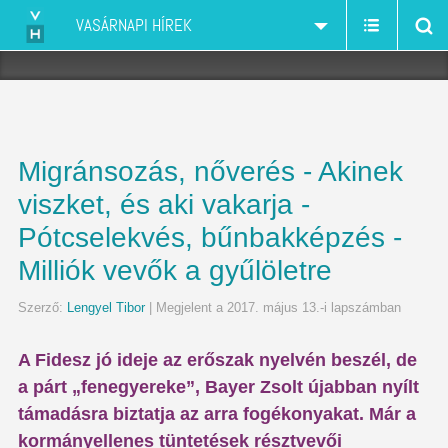
VASÁRNAPI HÍREK
Migránsozás, nőverés - Akinek
viszket, és aki vakarja -
Pótcselekvés, bűnbakképzés -
Milliók vevők a gyűlöletre
Szerző:
Lengyel Tibor
| Megjelent a 2017. május 13.-i lapszámban
A Fidesz jó ideje az erőszak nyelvén beszél, de
a párt „fenegyereke”, Bayer Zsolt újabban nyílt
támadásra biztatja az arra fogékonyakat. Már a
kormányellenes tüntetések résztvevői