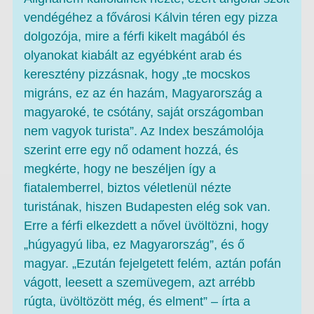
vendégéhez a fővárosi Kálvin téren egy pizza
dolgozója, mire a férfi kikelt magából és
olyanokat kiabált az egyébként arab és
keresztény pizzásnak, hogy „te mocskos
migráns, ez az én hazám, Magyarország a
magyaroké, te csótány, saját országomban
nem vagyok turista”. Az Index beszámolója
szerint erre egy nő odament hozzá, és
megkérte, hogy ne beszéljen így a
fiatalemberrel, biztos véletlenül nézte
turistának, hiszen Budapesten elég sok van.
Erre a férfi elkezdett a nővel üvöltözni, hogy
„húgyagyú liba, ez Magyarország”, és ő
magyar. „Ezután fejelgetett felém, aztán pofán
vágott, leesett a szemüvegem, azt arrébb
rúgta, üvöltözött még, és elment” – írta a