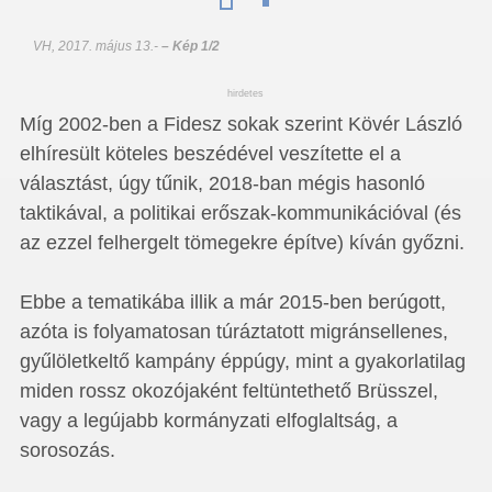
VH, 2017. május 13.
-
– Kép 1/2
hirdetes
Míg 2002-ben a Fidesz sokak szerint Kövér László
elhíresült köteles beszédével veszítette el a
választást, úgy tűnik, 2018-ban mégis hasonló
taktikával, a politikai erőszak-kommunikációval (és
az ezzel felhergelt tömegekre építve) kíván győzni.
Ebbe a tematikába illik a már 2015-ben berúgott,
azóta is folyamatosan túráztatott migránsellenes,
gyűlöletkeltő kampány éppúgy, mint a gyakorlatilag
miden rossz okozójaként feltüntethető Brüsszel,
vagy a legújabb kormányzati elfoglaltság, a
sorosozás.