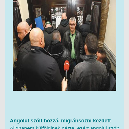
Angolul szólt hozzá, migránsozni kezdett
Alighanem külföldinek nézte, ezért angolul szólt