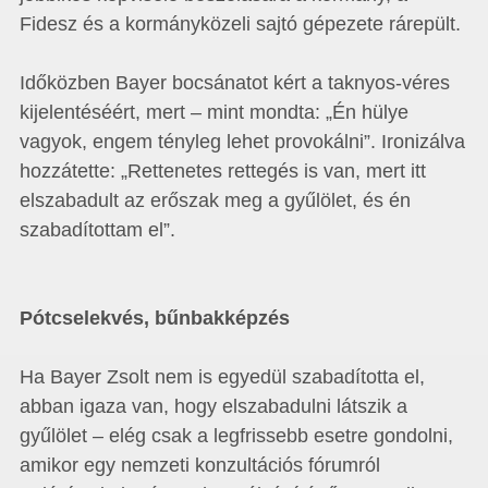
Fidesz és a kormányközeli sajtó gépezete rárepült.
Időközben Bayer bocsánatot kért a taknyos-véres
kijelentéséért, mert – mint mondta: „Én hülye
vagyok, engem tényleg lehet provokálni”. Ironizálva
hozzátette: „Rettenetes rettegés is van, mert itt
elszabadult az erőszak meg a gyűlölet, és én
szabadítottam el”.
Pótcselekvés, bűnbakképzés
Ha Bayer Zsolt nem is egyedül szabadította el,
abban igaza van, hogy elszabadulni látszik a
gyűlölet – elég csak a legfrissebb esetre gondolni,
amikor egy nemzeti konzultációs fórumról