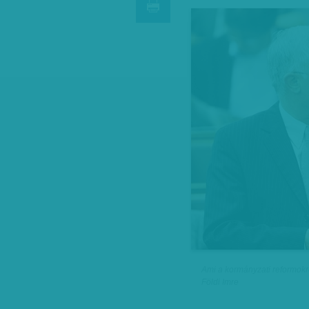
Ami a kormányzati reformokró
Földi Imre