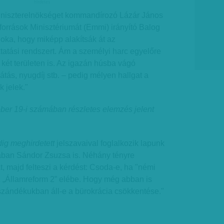
hirdetes
iniszterelnökséget kommandírozó Lázár János
források Minisztériumát (Emmi) irányító Balog
 oka, hogy miképp alakítsák át az
atási rendszert. Ám a személyi harc egyelőre
 két területen is. Az igazán húsba vágó
látás, nyugdíj stb. – pedig mélyen hallgat a
 jelek."
óber 19-i számában részletes elemzés jelent
ig meghirdetett
jelszavaival foglalkozik lapunk
ban Sándor Zsuzsa is. Néhány tényre
t, majd felteszi a kérdést: Csoda-e, ha "némi
 „Államreform 2” elébe. Hogy még abban is
szándékukban áll-e a bürokrácia csökkentése."