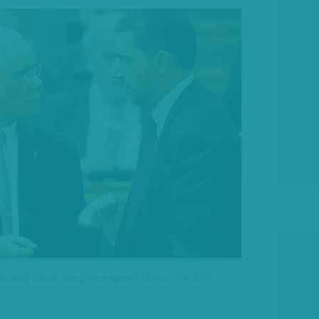
l eddig látszik: Balog összekapott Lázárral - Fotó: MTI,