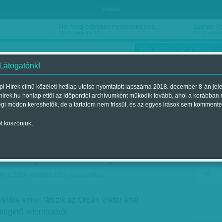
hirdetés
Ha még egyszer nyolcvanéves…
Barbie-h
2018. március 16.
2018. márci
Már előfizethet a Vasárnap
 Látogatónk!
i Hírek című közéleti hetilap utolsó nyomtatott lapszáma 2018. december 8-án jel
hirek.hu honlap ettől az időponttól archívumként működik tovább, ahol a korábban
ókusz
Szerintem
Ízlés
Sport
égi módon kereshetők, de a tartalom nem frissül, és az egyes írások sem kommente
t köszönjük,
mány mélyen hallgat - Mi
ár-Balog csörte mögött?
nt a 2014. október 19.-i lapszámban
yelőre ennyi látszik az Orbán Viktor által
engető reformokból.