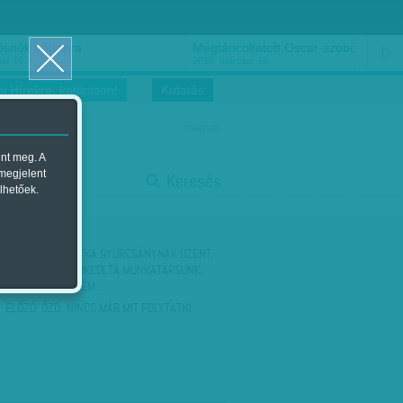
ősnők nőnapra
Megtáncoltatott Oscar-szobor
us 16.
2018. március 16.
i Hírekre, kattintson!
Kutatás
magyar
ent meg. A
start
 megjelent
Keresés
lhetőek.
stop
KÖVETKEZŐ:
BOTKA GYURCSÁNYNAK ÜZENT,
KARÁCSONYT SOKKOLTA MUNKATÁRSUNK,
WITTINGHOFF NEM…
ELŐZŐ:
ÓZD: NINCS MÁR MIT FOLYTATNI