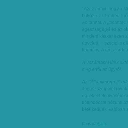
"Azaz annyi, hogy a M
birkózik az Emberi Erő
Zoltánnal. A „cicaharc”
egészségügyi és az okt
mindent kitakar ezen a
ügyekről – szociális el
kormány. Azért akadnak
A Vasárnapi Hírek okt
meg erről az ügyről.
Az "Államreform 2" edd
Jogászszemmel rovatá
emlékezteti olvasóinka
kétkedéssel nézünk az
kételkedünk, valóban 
Címkék:
Ajánló