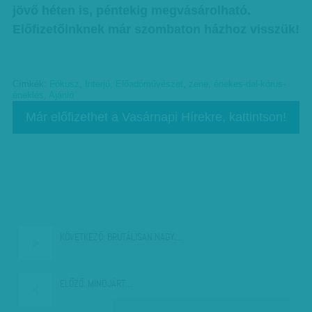
jövő héten
is, péntekig megvásárolható.
Előfizetőinknek már szombaton házhoz visszük!
Címkék:
Fókusz
,
Interjú
,
Előadóművészet
,
zene
,
énekes-dal-kórus-
éneklés
,
Ajánló
Már előfizethet a Vasárnapi Hírekre, kattintson!
KÖVETKEZŐ:
BRUTÁLISAN NAGY…
ELŐZŐ:
MINDJÁRT…