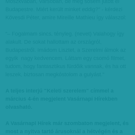
Moszkvában, Varsóban, de még sosem jutott el
Budapestre. Miért került minket eddig?" - kérdezi
Kövesdi Péter, amire Mireille Mathieu így válaszol:
"– Fogalmam sincs, tényleg. (nevet) Valahogy így
alakult. De sokat hallottam az országról,
Budapestről. Imádom Lisztet, a Szerelmi álmok az
egyik nagy kedvencem. Láttam egy csomó filmet,
tudom, hogy fantasztikus fürdőik vannak, és ha ott
leszek, biztosan megkóstolom a gulyást."
A teljes interjú "Keleti szerelem" címmel a
március 4-én megjelent Vasárnapi Hírekben
olvasható.
A Vasárnapi Hírek már szombaton megjelent, és
most a nyitva tartó árusoknál a hétvégén és a