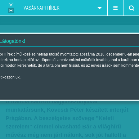
VASÁRNAPI HÍREK
 Látogatónk!
Mireille Mathieu-nek
i Hírek című közéleti hetilap utolsó nyomtatott lapszáma 2018. december 8-án jel
hirek.hu honlap ettől az időponttól archívumként működik tovább, ahol a korábban
Oroszországról és rólunk is a
égi módon kereshetők, de a tartalom nem frissül, és az egyes írások sem kommente
szerelem jut eszébe
t köszönjük,
Szerző:
VH ajánló
| Megjelent a 2017. március 04.-i lapszámban
A francia sanzon nagyasszonyával
munkatársunk, Kövesdi Péter készített interjút
Prágában. A beszélgetés szövege "Keleti
szerelem" címmel olvasható Bár a világhírű
művész még nem járt nálunk, sok jót hallott a