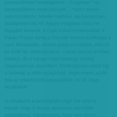
luxusszállóban beszélgetünk – Prágában" írja
bevezetőjében munkatársunk. - "Nincs ebben
semmi különös: Mireille Mathieu, aki hamarosan
Budapesten lép föl, éppen Prágában veszi fel
legújabb lemezét, a Cseh Filharmonikusokkal. A
Palais Prague pedig a franciák kedvelt szállodája a
cseh fővárosban. Amikor belép a szobába, először
az tűnik fel, mennyire kicsi. Láttam persze tévében,
fotókon, de a hangja miatt valahogy mindig
magasabbnak képzeltem. Barátságosan kezet fog
a fotóssal, a többi újságíróval, végül velem, aztán
leül az odakészített karosszékbe, és int, hogy
kezdhetjük."
A művésznő a beszélgetés vége felé arról is
beszél, hogy ő élesen elzárkózik bármiféle
politizálástól. Kérdésünkre, hogy nem érzi-e