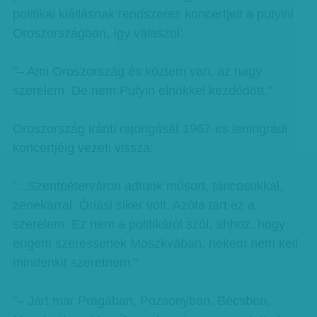
politikai kiállásnak rendszeres koncertjeit a putyini
Oroszországban, így válaszol:
"– Ami Oroszország és köztem van, az nagy
szerelem. De nem Putyin elnökkel kezdődött."
Oroszország iránti rajongását 1967-es leningrádi
koncertjéig vezeti vissza:
"...Szentpéterváron adtunk műsort, táncosokkal,
zenekarral. Óriási siker volt. Azóta tart ez a
szerelem. Ez nem a politikáról szól, ahhoz, hogy
engem szeressenek Moszkvában, nekem nem kell
mindenkit szeretnem."
"– Járt már Prágában, Pozsonyban, Bécsben,