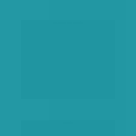
társadalmi célú hirdetés
hirdetés