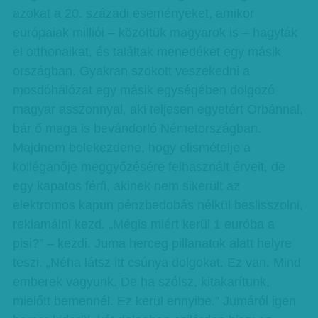
azokat a 20. századi eseményeket, amikor
európaiak milliói – közöttük magyarok is – hagyták
el otthonaikat, és találtak menedéket egy másik
országban. Gyakran szokott veszekedni a
mosdóhálózat egy másik egységében dolgozó
magyar asszonnyal, aki teljesen egyetért Orbánnal,
bár ő maga is bevándorló Németországban.
Majdnem belekezdene, hogy elismételje a
kolléganője meggyőzésére felhasznált érveit, de
egy kapatos férfi, akinek nem sikerült az
elektromos kapun pénzbedobás nélkül beslisszolni,
reklamálni kezd. „Mégis miért kerül 1 euróba a
pisi?” – kezdi. Juma herceg pillanatok alatt helyre
teszi. „Néha látsz itt csúnya dolgokat. Ez van. Mind
emberek vagyunk. De ha szólsz, kitakarítunk,
mielőtt bemennél. Ez kerül ennyibe.” Jumáról igen