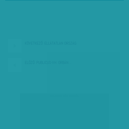
KÖVETKEZŐ:
ELLÁTATLAN ORSZÁG
ELŐZŐ:
PUBLICUS-VH: ORBÁN…
társadalmi célú hirdetés