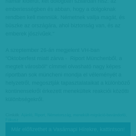
hamar kiderül, két dologban szilárdan hisz: az
emberiességben és abban, hogy a dolgoknak
rendben kell menniük. Németnek vallja magát, és
büszke az országára, ahol biztonság van, és az
emberek jószívűek."
A szeptember 26-án megjelent VH-ban
"Oktoberfest miatt zárva - Riport Münchenből, a
megtelt városból" címmel olvasható nagy képes
riportban sok müncheni mondja el véleményét a
helyzetről, megosztják tapasztalataikat a különböző
kontinensekről érkezett menekültek reakciói közötti
különbségekről.
Címkék:
Ajánló
,
Riport
,
Németország
,
menekült-migráció-bevándorló
,
Fókusz
Már előfizethet a Vasárnapi Hírekre, kattintson!