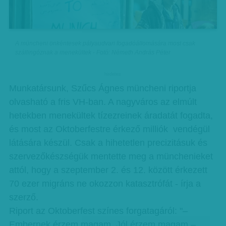
A müncheni önkéntesek pályaudvari fogadóállomására most csak
szállingóznak a menekültek - Fotó: Németh András Péter
hirdetes
Munkatársunk, Szűcs Ágnes müncheni riportja
olvasható a fris VH-ban. A nagyváros az elmúlt
hetekben menekültek tízezreinek áradatát fogadta,
és most az Oktoberfestre érkező milliók vendégül
látására készül. Csak a hihetetlen precizitásuk és
szervezőkészségük mentette meg a münchenieket
attól, hogy a szeptember 2. és 12. között érkezett
70 ezer migráns ne okozzon katasztrófát - írja a
szerző.
Riport az Oktoberfest színes forgatagáról: "–
Embernek érzem magam. Jól érzem magam –