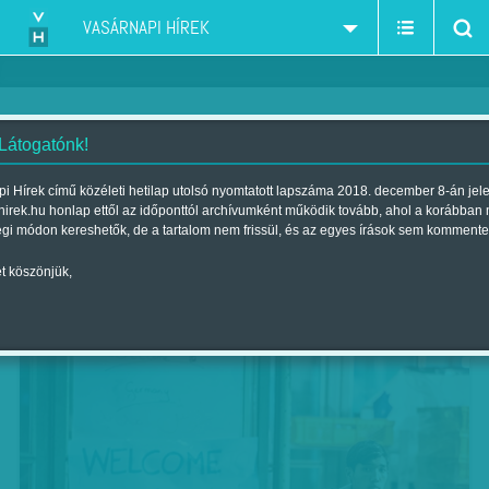
VASÁRNAPI HÍREK
 Látogatónk!
München, aluljáró: – Mondjátok
i Hírek című közéleti hetilap utolsó nyomtatott lapszáma 2018. december 8-án jel
hirek.hu honlap ettől az időponttól archívumként működik tovább, ahol a korábban
meg, hogy viselkedhet így
égi módon kereshetők, de a tartalom nem frissül, és az egyes írások sem kommente
Orbán miniszterelnök?
t köszönjük,
Szerző:
VH ajánló
| Megjelent a 2015. szeptember 26.-i lapszámban