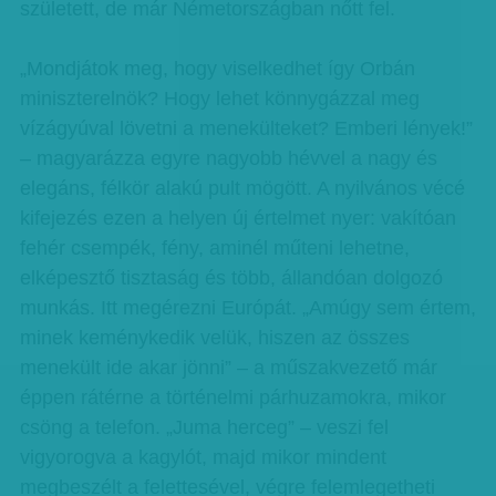
született, de már Németországban nőtt fel.
„Mondjátok meg, hogy viselkedhet így Orbán
miniszterelnök? Hogy lehet könnygázzal meg
vízágyúval lövetni a menekülteket? Emberi lények!”
– magyarázza egyre nagyobb hévvel a nagy és
elegáns, félkör alakú pult mögött. A nyilvános vécé
kifejezés ezen a helyen új értelmet nyer: vakítóan
fehér csempék, fény, aminél műteni lehetne,
elképesztő tisztaság és több, állandóan dolgozó
munkás. Itt megérezni Európát. „Amúgy sem értem,
minek keménykedik velük, hiszen az összes
menekült ide akar jönni” – a műszakvezető már
éppen rátérne a történelmi párhuzamokra, mikor
csöng a telefon. „Juma herceg” – veszi fel
vigyorogva a kagylót, majd mikor mindent
megbeszélt a felettesével, végre felemlegetheti