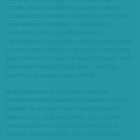
mondja, és még a vállán is ránt egyet. Nevet a
barátja, nevet a mellette álló hölgy rózsaszín bajor
népviseletben. Leszállnak az S-Bahnról, és
megindul a tömeg Hackerbrückén át az
Oktoberfestre. A hídon még a rendőrfurgon tetejére
erősített hangszóróból is sramli szól. Szeptember
elején München 70 ezer menekültet fogadott. Most
ideiglenesen bezárták a kapuikat. Isznak egy
korsóval a jól végzett munka örömére."
Magyarországról és a kormány menekült-
politikájáról természetesen Münchenben is sokat
hallottak, és a riporter sarkos véleményekkel is
találkozott. Az egyik megszólaló, egy müncheni
metróaluljáróban működő mosdóban dolgozó
takarítók műszakvezetője, Juma. aki Afrikában