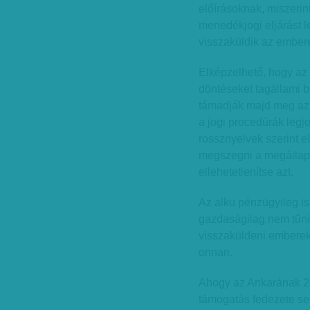
előírásoknak, miszerint
menedékjogi eljárást l
visszaküldik az ember
Elképzelhető, hogy az
döntéseket tagállami b
támadják majd meg az 
a jogi procedúrák legj
rossznyelvek szerint 
megszegni a megállapo
ellehetetlenítse azt.
Az alku pénzügyileg i
gazdaságilag nem tűni
visszaküldeni emberek
onnan.
Ahogy az Ankarának 201
támogatás fedezete se