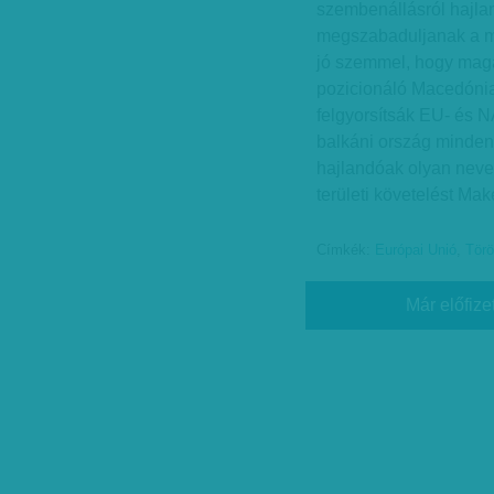
szembenállásról hajl
megszabaduljanak a mi
jó szemmel, hogy magá
pozicionáló Macedónia 
felgyorsítsák EU- és 
balkáni ország minden
hajlandóak olyan nevet
területi követelést M
Címkék:
Európai Unió
,
Tör
Már előfize