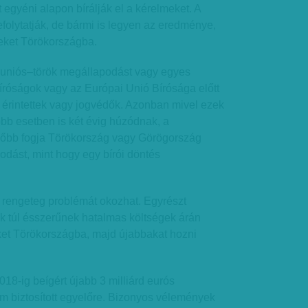
 egyéni alapon bírálják el a kérelmeket. A
efolytatják, de bármi is legyen az eredménye,
eket Törökországba.
 uniós–török megállapodást vagy egyes
íróságok vagy az Európai Unió Bírósága előtt
érintettek vagy jogvédők. Azonban mivel ezek
obb esetben is két évig húzódnak, a
előbb fogja Törökország vagy Görögország
dást, mint hogy egy bírói döntés
s rengeteg problémát okozhat. Egyrészt
k túl ésszerűnek hatalmas költségek árán
et Törökországba, majd újabbakat hozni
8-ig beígért újabb 3 milliárd eurós
m biztosított egyelőre. Bizonyos vélemények