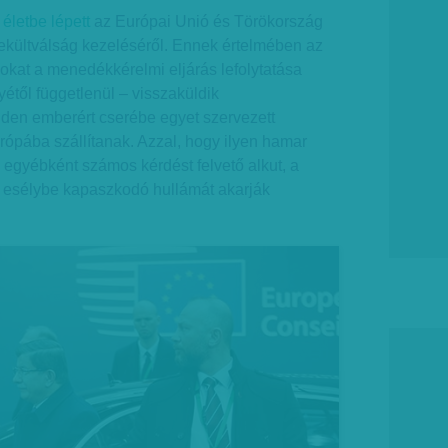
életbe lépett
az Európai Unió és Törökország
kültválság kezeléséről. Ennek értelmében az
okat a menedékkérelmi eljárás lefolytatása
től függetlenül – visszaküldik
den emberért cserébe egyet szervezett
ópába szállítanak. Azzal, hogy ilyen hamar
 egyébként számos kérdést felvető alkut, a
 esélybe kapaszkodó hullámát akarják