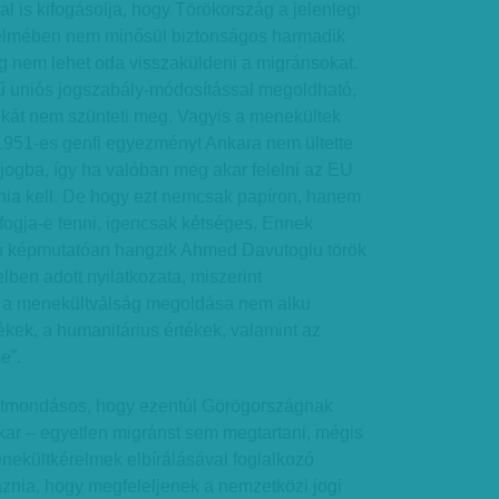
al is kifogásolja, hogy Törökország a jelenlegi
telmében nem minősül biztonságos harmadik
eg nem lehet oda visszaküldeni a migránsokat.
 uniós jogszabály-módosítással megoldható,
okát nem szünteti meg. Vagyis a menekültek
1951-es genfi egyezményt Ankara nem ültette
 jogba, így ha valóban meg akar felelni az EU
tnia kell. De hogy ezt nemcsak papíron, hanem
fogja-e tenni, igencsak kétséges. Ennek
ó képmutatóan hangzik Ahmed Davutoglu török
lben adott nyilatkozata, miszerint
 a menekültválság megoldása nem alku
kek, a humanitárius értékek, valamint az
e”.
lentmondásos, hogy ezentúl Görögországnak
kar – egyetlen migránst sem megtartani, mégis
enekültkérelmek elbírálásával foglalkozó
maznia, hogy megfeleljenek a nemzetközi jogi