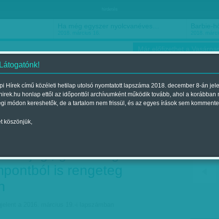
hirdetés
Ha még egyszer nyolcvanéves…
Barbie-h
2018. március 16.
2018. márci
Már előfizethet a Vasárnap
 Látogatónk!
i Hírek című közéleti hetilap utolsó nyomtatott lapszáma 2018. december 8-án jel
hirek.hu honlap ettől az időponttól archívumként működik tovább, ahol a korábban
ókusz
Szerintem
Ízlés
Sport
égi módon kereshetők, de a tartalom nem frissül, és az egyes írások sem kommente
t köszönjük,
, nekem egyet - A
sal jogi, gazdasági és
empontból is rengeteg
n
jelent a 2016. március 19.-i lapszámban