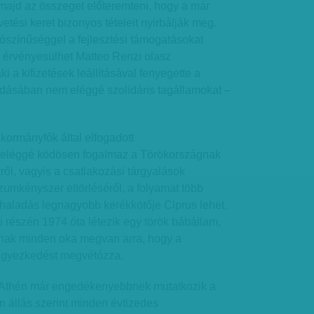
 majd az összeget előteremteni, hogy a már
etési keret bizonyos tételeit nyirbálják meg.
ószínűséggel a fejlesztési támogatásokat
ve érvényesülhet Matteo Renzi olasz
ki a kifizetések leállításával fenyegette a
ásában nem eléggé szolidáris tagállamokat –
 kormányfők által elfogadott
 eléggé ködösen fogalmaz a Törökországnak
ől, vagyis a csatlakozási tárgyalások
ízumkényszer eltörléséről, a folyamat több
 haladás legnagyobb kerékkötője Ciprus lehet,
i részén 1974 óta létezik egy török bábállam,
ynak minden oka megvan arra, hogy a
egyezkedést megvétózza.
, Athén már engedékenyebbnek mutatkozik a
n állás szerint minden évtizedes