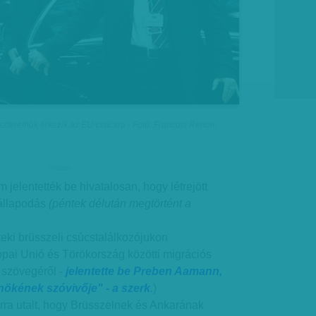
zterelnök érkezik az EU-csúcsra - Fotó: Francois Renoir,
hirdetes
jelentették be hivatalosan, hogy létrejött
állapodás
(péntek délután megtörtént a
eki brüsszeli csúcstalálkozójukon
pai Unió és Törökország közötti migrációs
szövegéről -
jelentette be Preben Aamann,
nökének szóvivője" - a szerk
.
)
rra utalt, hogy Brüsszelnek és Ankarának