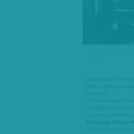
Ahmed Davutoglu török minis
Reuters
Lapzártánkkor még nem 
volna a végleges meg
bejelentés
:
"Az uniós vezetők pént
megállapodtak az Euró
egyezmény módosított 
az Európai Tanács el
, azonban minden jel a