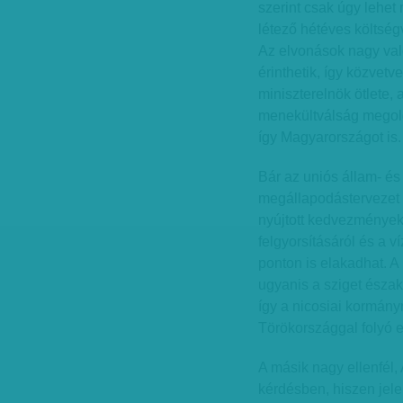
szerint csak úgy lehet
létező hétéves költségv
Az elvonások nagy val
érinthetik, így közvet
miniszterelnök ötlete, a
menekültválság megold
így Magyarországot is.
Bár az uniós állam- és
megállapodástervezet
nyújtott kedvezményekr
felgyorsításáról és a v
ponton is elakadhat. A
ugyanis a sziget észak
így a nicosiai kormán
Törökországgal folyó 
A másik nagy ellenfél
kérdésben, hiszen jele