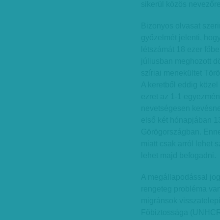
sikerül közös nevezőre 
Bizonyos olvasat szeri
győzelmét jelenti, ho
létszámát 18 ezer főb
júliusban meghozott d
szíriai menekültet Tör
A keretből eddig közel
ezret az 1-1 egyezmén
nevetségesen kevésnek
első két hónapjában 1
Görögországban. Ennek
miatt csak arról lehet 
lehet majd befogadni.
A megállapodással jogi
rengeteg probléma van
migránsok visszatelep
Főbiztossága (UNHCR)