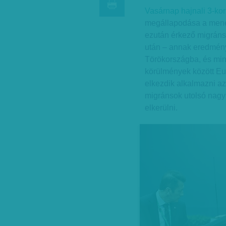
Vasárnap hajnali 3-kor 
megállapodása a mene
ezután érkező migráns
után – annak eredményé
Törökországba, és min
körülmények között Eur
elkezdik alkalmazni az
migránsok utolsó nagy
elkerülni.