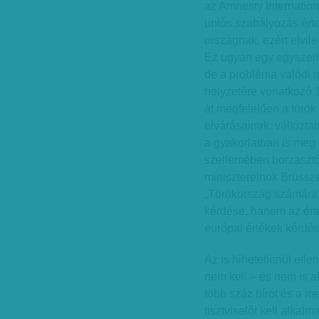
az Amnesty Internation
uniós szabályozás ér
országnak, ezért elvil
Ez ugyan egy egyszerű
de a probléma valódi 
helyzetére vonatkozó 
át megfelelően a török
elvárásainak, változta
a gyakorlatban is meg 
szellemében borzaszt
miniszterelnök Brüssze
„Törökország számára
kérdése, hanem az érté
európai értékek kérdés
Az is hihetetlenül el
nem kell – és nem is a
több száz bírót és a m
tisztviselőt kell alkal