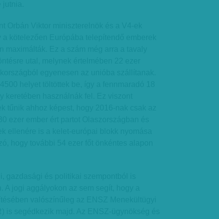
jutnia.
nt Orbán Viktor miniszterelnök és a V4-ek
gy a kötelezően Európába telepítendő emberek
en maximálták. Ez a szám még arra a tavaly
öntésre utal, melynek értelmében 22 ezer
ökországból egyenesen az unióba szállítanak.
 4500 helyet töltöttek be, így a fennmaradó 18
y keretében használnák fel. Ez viszont
 tűnik ahhoz képest, hogy 2016-nak csak az
30 ezer ember ért partot Olaszországban és
 ellenére is a kelet-európai blokk nyomása
szó, hogy további 54 ezer főt önkéntes alapon
, gazdasági és politikai szempontból is
. A jogi aggályokon az sem segít, hogy a
ítésében valószínűleg az ENSZ Menekültügyi
 is segédkezik majd. Az ENSZ-ügynökség és