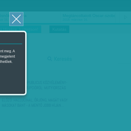
ősnők nőnapra
Megtáncoltatott Oscar-szobor
us 16.
2018. március 16.
i Hírekre, kattintson!
Kutatás
ent meg. A
start
 megjelent
Keresés
lhetőek.
stop
KÖVETKEZŐ:
VH-PUBLICUS KÖZVÉLEMÉNY-
KUTATÁS A KORRUPCIÓRÓL: MUTYIORSZÁG
NÉPE
ELŐZŐ:
HALLUCINÁL, ŐRJÖNG, MAGÁT VAGY
MÁSOKAT BÁNT - A MENTŐ JOBB HÍJÁN…