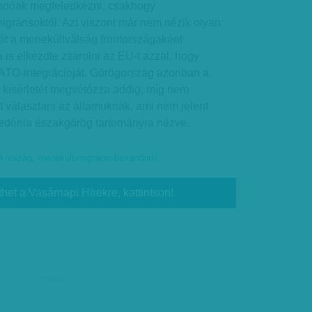
andóak megfeledkezni, csakhogy
gránsoktól. Azt viszont már nem nézik olyan
t a menekültválság frontországaként
is elkezdte zsarolni az EU-t azzal, hogy
NATO-integrációját. Görögország azonban a
 kísérletét megvétózza addig, míg nem
 választani az államuknak, ami nem jelent
akedónia északgörög tartományra nézve.
ökország
,
menekült-migráció-bevándorló
thet a Vasárnapi Hírekre, kattintson!
hirdetés