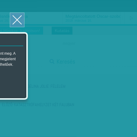
ősnők nőnapra
Megtáncoltatott Oscar-szobor
us 16.
2018. március 16.
i Hírekre, kattintson!
Kutatás
magyar
ent meg. A
start
 megjelent
Keresés
lhetőek.
stop
KÖVETKEZŐ:
ANGELINA JOLIE: FÉLELEM
NÉLKÜL
ELŐZŐ:
KATASZTRÓFAHELYZET KÉT FALUBAN