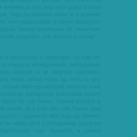
k elmondja az órán, hogy miért gyűlöli a társait
ait. Vagy ha konfliktus alakul ki a gyerekek
rt, mert megbeszéljük, ki milyen viszonyban
agjával. Sebeket szakíthatunk fel, amiket nem
tudunk gyógyítani. Sok bennem a kétség” –
i a toleranciáról, a nyitottságról. De hogy jön
: „A magyarok vendégszeretők, barátságosak.
ván királyunk is az idegenek szeretetére,
sára intette utódait, népét. Így ment ez ezer
. század elején egy elvesztett háború és a sok
mlasztotta országunkat. Elvesztettük hazánk
 részét. Ez volt Trianon. Népünk továbbra is
tő maradt, de a mély seb, amit Trianon ejtett
yult be.” Függetlenül attól, hogy egy ötödikes
n év végére jut el a honfoglalásig, vagyis mit
ágháborúról vagy Trianonról, a szöveg