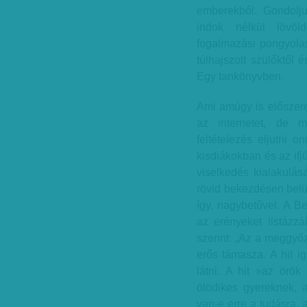
emberekből. Gondolj
indok nélkül lövöld
fogalmazási pongyolas
túlhajszolt szülőktől é
Egy tankönyvben.
Ami amúgy is előszeret
az internetet, de 
feltételezés eljutni 
kisdiákokban és az ifj
viselkedés kialakulás
rövid bekezdésen belül.
így, nagybetűvel. A B
az erényeket listázzá
szerint: „Az a meggyőz
erős támasza. A hit i
látni. A hit »az örö
ötödikes gyereknek, 
van-e erre a tudásra, 