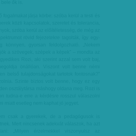
bele ők is.
 fogalmakat járja körbe: szóba kerül a testi és
erek közti kapcsolatok, szeretet és tolerancia,
onyok, szóba kerül az előítéletesség, de még az
spektrumot rövid fejezetekre tagolták, így egy-
ag könnyen, gyorsan feldolgozható. „Nekem
, jók a szövegek, szépek a képek” – mondta az
yedikes Rozi, aki szerint azzal sem volt baj,
egoldja önállóan. Viszont volt benne némi
en belső tulajdonságokat tartotok fontosnak?”
zolnia. Szinte biztos volt benne, hogy ez egy
nden osztálytársa máshogy oldana meg. Rozi is
jon tudna-e erre a kérdésre rosszul válaszolni
i miatt esetleg nem kaphat jó jegyet.
em csak a gyerekek, de a pedagógusok is
ek. Mert nincsenek adekvát válaszok, ha azt
ani: „Milyen érzelmekkel viszonyulsz az