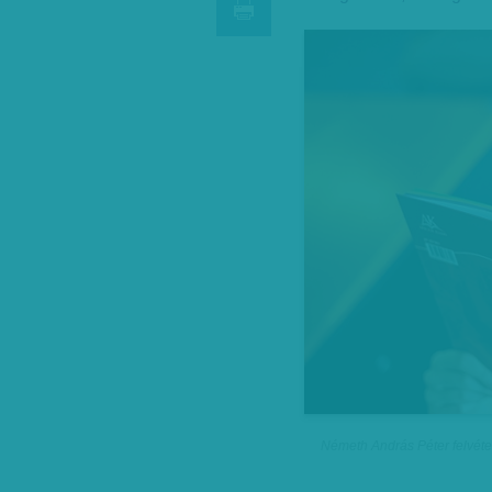
Németh András Péter felvéte