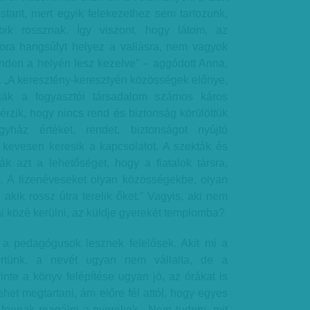
stant, mert egyik felekezethez sem tartozunk,
bik rossznak. Így viszont, hogy látom, az
ora hangsúlyt helyez a vallásra, nem vagyok
nden a helyén lesz kezelve” – aggódott Anna,
. „A keresztény-keresztyén közösségek előnye,
ják a fogyasztói társadalom számos káros
 érzik, hogy nincs rend és biztonság körülöttük
ház értéket, rendet, biztonságot nyújtó
 kevesen keresik a kapcsolatot. A szekták és
ák azt a lehetőséget, hogy a fiatalok társra,
. A tizenéveseket olyan közösségekbe, olyan
akik rossz útra terelik őket.” Vagyis, aki nem
i közé kerülni, az küldje gyerekét templomba?
rt a pedagógusok lesznek felelősek. Akit mi a
rtünk, a nevét ugyan nem vállalta, de a
nte a könyv felépítése ugyan jó, az órákat is
het megtartani, ám előre fél attól, hogy egyes
fognak reagálni a gyerekek. „Nem tudom, mit