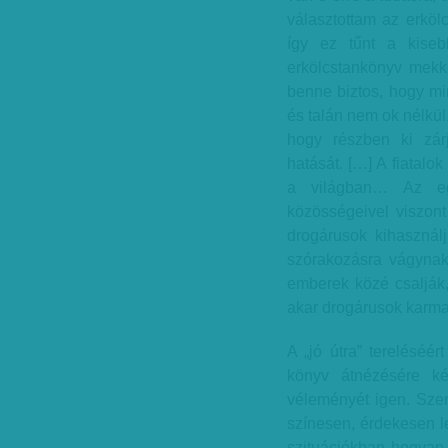
választottam az erkölc
így ez tűnt a kiseb
erkölcstankönyv mekk
benne biztos, hogy mi
és talán nem ok nélkül
hogy részben ki zár
hatását. […] A fiatalok
a világban… Az egy
közösségeivel viszont
drogárusok kihasználj
szórakozásra vágynak
emberek közé csalják, 
akar drogárusok karma
A „jó útra” tereléséé
könyv átnézésére ké
véleményét igen. Szeri
színesen, érdekesen le
szituációkban hogyan 