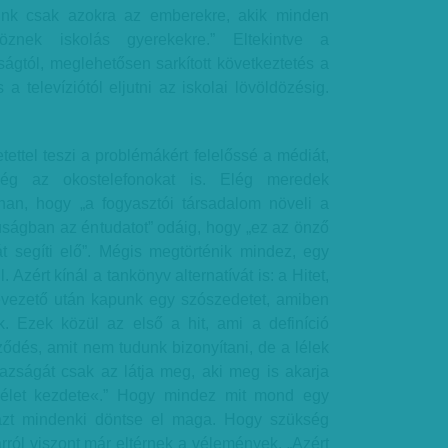
unk csak azokra az emberekre, akik minden
öznek iskolás gyerekekre.” Eltekintve a
ágtól, meglehetősen sarkított következtetés a
s a televíziótól eljutni az iskolai lövöldözésig.
ettel teszi a problémákért felelőssé a médiát,
még az okostelefonokat is. Elég meredek
onnan, hogy „a fogyasztói társadalom növeli a
úságban az éntudatot” odáig, hogy „ez az önző
át segíti elő”. Mégis megtörténik mindez, egy
 Azért kínál a tankönyv alternatívát is: a Hitet,
evezető után kapunk egy szószedetet, amiben
k. Ezek közül az első a hit, ami a definíció
ődés, amit nem tudunk bizonyítani, de a lélek
gazságát csak az látja meg, aki meg is akarja
k élet kezdete«.” Hogy mindez mit mond egy
azt mindenki döntse el maga. Hogy szükség
arról viszont már eltérnek a vélemények. „Azért