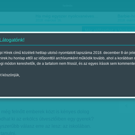
hirdetés
Ha még egyszer nyolcvanéves…
Barbie-h
2018. március 16.
2018. márci
Már előfizethet a Vasárnap
 Látogatónk!
i Hírek című közéleti hetilap utolsó nyomtatott lapszáma 2018. december 8-án jel
hirek.hu honlap ettől az időponttól archívumként működik tovább, ahol a korábban
ókusz
Szerintem
Ízlés
Sport
égi módon kereshetők, de a tartalom nem frissül, és az egyes írások sem kommente
t köszönjük,
 mély sebünk
óra
| Megjelent a 2013. május 18.-i lapszámban
i még felnőtt emberek közt is kényes dolog
dhat ki az erkölcs útvesztőiben egy gyerek?
szerűbb válasz erre az lesz: az iskolában.
tanulni.