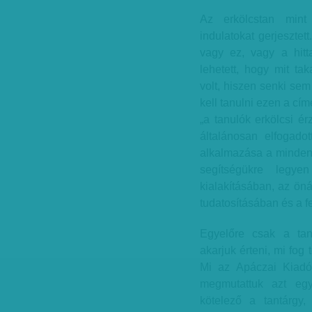
Az erkölcstan mint
indulatokat gerjesztett
vagy ez, vagy a hitt
lehetett, hogy mit ta
volt, hiszen senki sem 
kell tanulni ezen a cím
„a tanulók erkölcsi ér
általánosan elfogado
alkalmazása a minden
segítségükre legye
kialakításában, az ön
tudatosításában és a f
Egyelőre csak a tan
akarjuk érteni, mi fog
Mi az Apáczai Kiadó 
megmutattuk azt eg
kötelező a tantárgy,