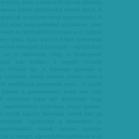
 biztos, hogy a tanárok fel vannak készülve
tlegesen kibukó problémákat kezelni tudják. A
glalkozik a családon belüli kapcsolatokkal. A
nként kínos meglepetéseket okozhatnak. „Nem
rekem az osztályában beszéljen arról, hogyan
Nem mintha olyan szörnyű dolgok történnének
m kell kiteregetni a szennyest” – mondta Rozi
 azt is sérelmezte, hogy a szülő-gyerek
ásakor sok esetben a negatív viszonyt
v. Például így: „A tizenéves gyerekek jó
 szüleikkel. Ennek ellenére tízéves kortól a
zör konfliktusba keverednek velük… A szülők
töltenek a gyermekeikkel, pedig erre nagy
 szülőknek sokat kell dolgozniuk, hogy
d megélhetéséhez szükséges anyagi javakat.”
szülők hajszolt életmódja mellett nem jut
rmekekre. Ugyanakkor a televízióból, az
ostelefonokból felénk áramló (gyakran
ciók is haragot, agresszivitást válthatnak ki az