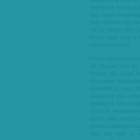
felelhetnék, ha egy diá
vagy egyes családtagj
közt, mondjuk épp azé
van az osztály többi t
biztos, hogy meg is 
mesélte a tanárnő.
Fontos például beszéln
ide Trianon? Hát így
Hiszen már Szent Ist
tiszteletére, befogadá
esztendőn át, míg a 20
befogadott nép szétbo
területének kétharmad
nyitott és vendégszere
rajtunk, máig nem gyóg
gyerek a történelemórá
sem tud még a vil