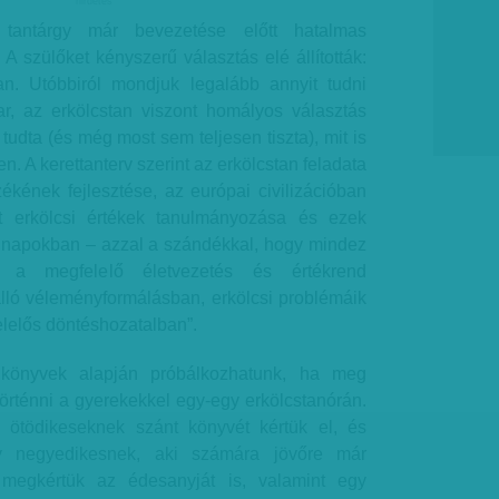
hirdetes
 tantárgy már bevezetése előtt hatalmas
. A szülőket kényszerű választás elé állították:
an. Utóbbiról mondjuk legalább annyit tudni
kar, az erkölcstan viszont homályos választás
tudta (és még most sem teljesen tiszta), mit is
en. A kerettanterv szerint az erkölcstan feladata
zékének fejlesztése, az európai civilizációban
tt erkölcsi értékek tanulmányozása és ezek
napokban – azzal a szándékkal, hogy mindez
n a megfelelő életvezetés és értékrend
álló véleményformálásban, erkölcsi problémáik
elelős döntéshozatalban”.
könyvek alapján próbálkozhatunk, ha meg
 történni a gyerekekkel egy-egy erkölcstanórán.
ötödikeseknek szánt könyvét kértük el, és
y negyedikesnek, aki számára jövőre már
 megkértük az édesanyját is, valamint egy