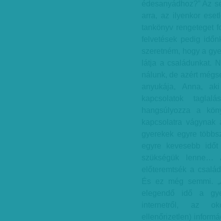
édesanyádhoz?” Az sem
arra, az ilyenkor ese
tankönyv rengeteget fo
felvetések pedig idő
szeretném, hogy a gye
látja a családunkat. 
nálunk, de azért mégse
anyukája, Anna, aki
kapcsolatok taglal
hangsúlyozza a köny
kapcsolatra vágynak a
gyerekek egyre többs
egyre kevesebb időt 
szükségük lenne… A
előteremtsék a csalá
És ez még semmi. „A 
elegendő idő a gye
internetről, az ok
ellenőrizetlen) informá