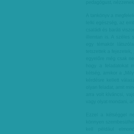
pedagógust, nézzenek 
A tankönyv a megfelelő
lelki egészség, az emb
családi és baráti visz
illemtan is. A széles 
egy témakör látszól
tetszettek a fejezetek
egyelőre még csak neg
hogy a feladatokat m
kétség, amikor a „Mily
kérdésre kellett válas
olyan feladat, amit mi
arra volt kíváncsi, va
vagy olyat mondani, am
Ezzel a kétséggel n
könnyen szembesülhetn
kell például elmond