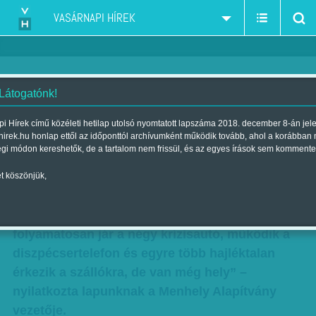
VASÁRNAPI HÍREK
 Látogatónk!
Nem kellenek senkinek
i Hírek című közéleti hetilap utolsó nyomtatott lapszáma 2018. december 8-án jel
hirek.hu honlap ettől az időponttól archívumként működik tovább, ahol a korábban
Szerző:
Krausz Viktória
| Megjelent a 2012. december 02.-i
égi módon kereshetők, de a tartalom nem frissül, és az egyes írások sem kommente
lapszámban
t köszönjük,
„Haditervszerűen dolgozunk, mindenki tudja a
dolgát. Felkészültünk a télre, a fővárosban
folyamatosan jár a négy krízisautó, működik a
diszpécsertelefon és egyre több hajléktalan
érkezik a szállókra, de van még hely” –
nyilatkozta lapunknak a Menhely Alapítvány
vezetője.