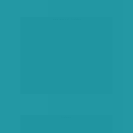
társadalmi célú hirdetés
hirdetés