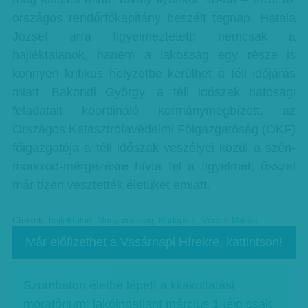
országos rendőrfőkapitány beszélt tegnap. Hatala
József arra figyelmeztetett: nemcsak a
hajléktalanok, hanem a lakosság egy része is
könnyen kritikus helyzetbe kerülhet a téli időjárás
miatt. Bakondi György, a téli időszak hatósági
feladatait koordináló kormánymegbízott, az
Országos Katasztrófavédelmi Főigazgatóság (OKF)
főigazgatója a téli időszak veszélyei közül a szén-
monoxid-mérgezésre hívta fel a figyelmet; ősszel
már tízen vesztették életüket emiatt.
Címkék:
hajléktalan
,
Magyarország
,
Budapest
,
Vecsei Miklós
Már előfizethet a Vasárnapi Hírekre, kattintson!
Szombaton életbe lépett a kilakoltatási
moratórium: lakóingatlant március 1-jéig csak