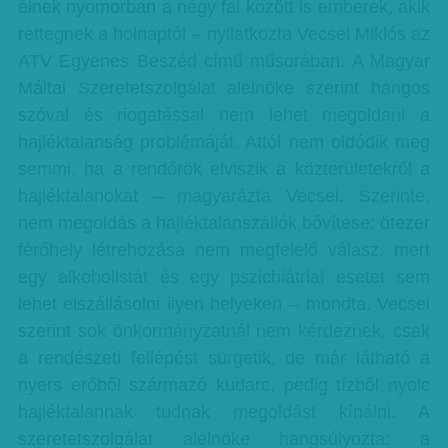
élnek nyomorban a négy fal között is emberek, akik
rettegnek a holnaptól – nyilatkozta Vecsei Miklós az
ATV Egyenes Beszéd című műsorában. A Magyar
Máltai Szeretetszolgálat alelnöke szerint hangos
szóval és riogatással nem lehet megoldani a
hajléktalanság problémáját. Attól nem oldódik meg
semmi, ha a rendőrök elviszik a közterületekről a
hajléktalanokat – magyarázta Vecsei. Szerinte,
nem megoldás a hajléktalanszállók bővítése: ötezer
férőhely létrehozása nem megfelelő válasz, mert
egy alkoholistát és egy pszichiátriai esetet sem
lehet elszállásolni ilyen helyeken – mondta. Vecsei
szerint sok önkormányzatnál nem kérdeznek, csak
a rendészeti fellépést sürgetik, de már látható a
nyers erőből származó kudarc, pedig tízből nyolc
hajléktalannak tudnak megoldást kínálni. A
szeretetszolgálat alelnöke hangsúlyozta: a