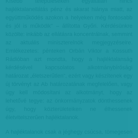
Kisebb településeken egyáltalán nincs
hajléktalanellátás pénz és akarat hiánya miatt, az
együttműködés azokon a helyeken még fontosabb
és jól is működik” – állította Győri. Kérdésünkre
közölte: inkább az ellátásra koncentrálnak, semmint
az aktuális miniszterelnök megjegyzéseire.
Emlékezetes: pénteken Orbán Viktor a Kossuth
Rádióban azt mondta, hogy a hajléktalanság
kérdésével kapcsolatos alkotmánybírósági
határozat „életszerűtlen”, ezért vagy készítenek egy
új törvényt az Ab határozatának megfelelően, vagy
úgy kell módosítani az alkotmányt, hogy az
lehetővé tegye: az önkormányzatok dönthessenek
úgy, hogy közterületeiken ne élhessenek
életvitelszerűen hajléktalanok.
A hajléktalanok csak a jéghegy csúcsa, tömegesen