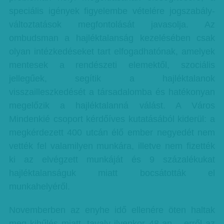
speciális igények figyelembe vételére jogszabály-
változtatások megfontolását javasolja. Az
ombudsman a hajléktalanság kezelésében csak
olyan intézkedéseket tart elfogadhatónak, amelyek
mentesek a rendészeti elemektől, szociális
jellegűek, segítik a hajléktalanok
visszailleszkedését a társadalomba és hatékonyan
megelőzik a hajléktalanná válást. A Város
Mindenkié csoport kérdőíves kutatásából kiderül: a
megkérdezett 400 utcán élő ember negyedét nem
vették fel valamilyen munkára, illetve nem fizették
ki az elvégzett munkáját és 9 százalékukat
hajléktalanságuk miatt bocsátották el
munkahelyéről.
Novemberben az enyhe idő ellenére öten haltak
meg kihűlés miatt, tavaly ilyenkor 48-an – erről az