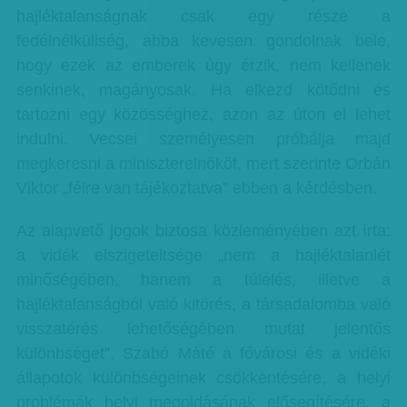
hajléktalanságnak csak egy része a
fedélnélküliség, abba kevesen gondolnak bele,
hogy ezek az emberek úgy érzik, nem kellenek
senkinek, magányosak. Ha elkezd kötődni és
tartozni egy közösséghez, azon az úton el lehet
indulni. Vecsei személyesen próbálja majd
megkeresni a miniszterelnököt, mert szerinte Orbán
Viktor „félre van tájékoztatva” ebben a kérdésben.
Az alapvető jogok biztosa közleményében azt írta:
a vidék elszigeteltsége „nem a hajléktalanlét
minőségében, hanem a túlélés, illetve a
hajléktalanságból való kitörés, a társadalomba való
visszatérés lehetőségében mutat jelentős
különbséget”. Szabó Máté a fővárosi és a vidéki
állapotok különbségeinek csökkentésére, a helyi
problémák helyi megoldásának elősegítésére, a