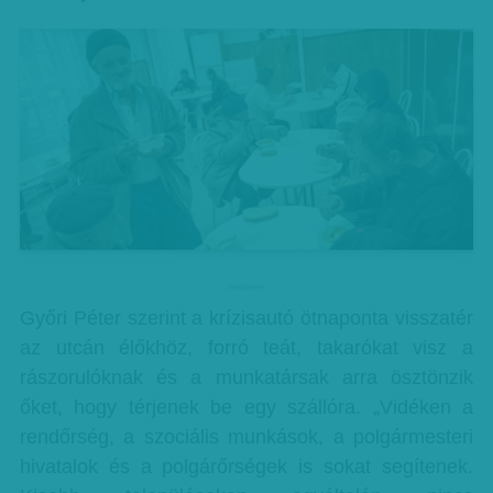
hirdetes
Győri Péter szerint a krízisautó ötnaponta visszatér
az utcán élőkhöz, forró teát, takarókat visz a
rászorulóknak és a munkatársak arra ösztönzik
őket, hogy térjenek be egy szállóra. „Vidéken a
rendőrség, a szociális munkások, a polgármesteri
hivatalok és a polgárőrségek is sokat segítenek.