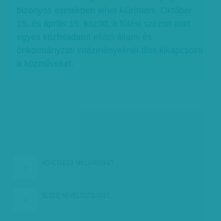
bizonyos esetekben lehet kiüríttetni. Október
15. és április 15. között, a fűtési szezon alatt
egyes közfeladatot ellátó állami és
önkormányzati intézményeknél tilos kikapcsolni
a közműveket.
KÖVETKEZŐ:
MILLIÁRDOKAT…
ELŐZŐ:
NEVELŐSZÜLŐKET…