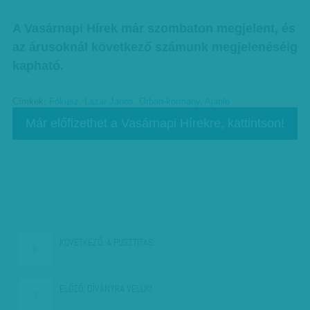
A Vasárnapi Hírek már szombaton megjelent, és
az árusoknál következő számunk megjelenéséig
kapható.
Címkék:
Fókusz
,
Lázár János
,
Orbán-kormány
,
Ajánló
Már előfizethet a Vasárnapi Hírekre, kattintson!
KÖVETKEZŐ:
A PUSZTÍTÁS…
ELŐZŐ:
DÍVÁNYRA VELÜK!