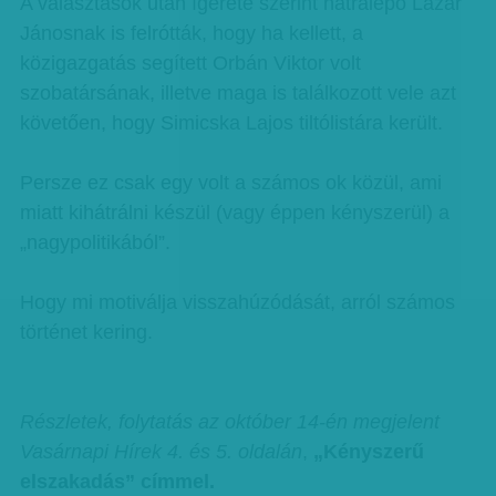
A választások után ígérete szerint hátralépő Lázár
Jánosnak is felrótták, hogy ha kellett, a
közigazgatás segített Orbán Viktor volt
szobatársának, illetve maga is találkozott vele azt
követően, hogy Simicska Lajos tiltólistára került.
Persze ez csak egy volt a számos ok közül, ami
miatt kihátrálni készül (vagy éppen kényszerül) a
„nagypolitikából”.
Hogy mi motiválja visszahúzódását, arról számos
történet kering.
Részletek, folytatás az október 14-én megjelent
Vasárnapi Hírek 4. és 5. oldalán
,
„Kényszerű
elszakadás” címmel.