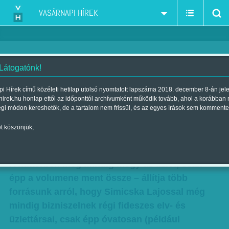
VASÁRNAPI HÍREK
 Látogatónk!
Számos történet kering arról,
i Hírek című közéleti hetilap utolsó nyomtatott lapszáma 2018. december 8-án jel
hirek.hu honlap ettől az időponttól archívumként működik tovább, ahol a korábban
hogy miért hátrál ki Lázár János
égi módon kereshetők, de a tartalom nem frissül, és az egyes írások sem kommente
Szerző:
VH ajánló
| Megjelent a 2017. október 14.-i lapszámban
t köszönjük,
Nem Rogán-konfliktus miatt hátrál Lázár. –
A háttérben még mindig megy az üzlet, csak
épp a volumene ment össze – állítja több
forrásunk arról, hogy Simicska Lajossal még
mindig bizniszelnek régi fideszes elv- és
üzlettársai, csak épp óvatosan (például