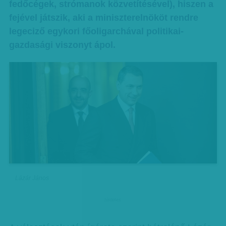
fedőcégek, strómanok közvetítésével), hiszen a
fejével játszik, aki a miniszterelnököt rendre
legeciző egykori főoligarchával politikai-
gazdasági viszonyt ápol.
Lázár János
hirdetes