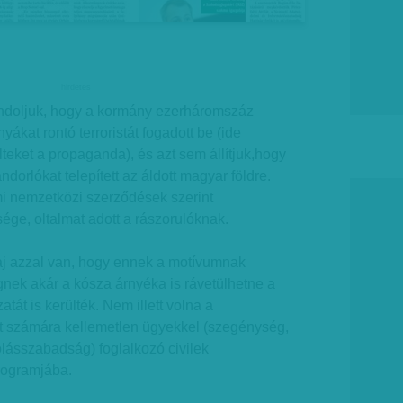
hirdetes
ndoljuk, hogy a kormány ezerháromszáz
yákat rontó terroristát fogadott be (ide
teket a propaganda), és azt sem állítjuk,hogy
ndorlókat telepített az áldott magyar földre.
mi nemzetközi szerződések szerint
ge, oltalmat adott a rászorulóknak.
baj azzal van, hogy ennek a motívumnak
nek akár a kósza árnyéka is rávetülhetne a
tát is kerülték. Nem illett volna a
t számára kellemetlen ügyekkel (szegénység,
zólásszabadság) foglalkozó civilek
rogramjába.