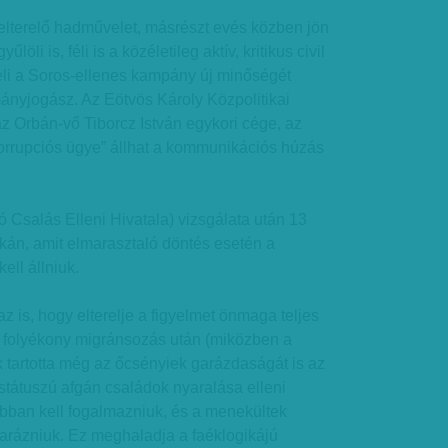
elterelő hadművelet, másrészt evés közben jön
öli is, féli is a közéletileg aktív, kritikus civil
eli a Soros-ellenes kampány új minőségét
ányjogász. Az Eötvös Károly Közpolitikai
 az Orbán-vő Tiborcz István egykori cége, az
 korrupciós ügye” állhat a kommunikációs húzás
Csalás Elleni Hivatala) vizsgálata után 13
ockán, amit elmarasztaló döntés esetén a
ell állniuk.
 is, hogy elterelje a figyelmet önmaga teljes
 folyékony migránsozás után (miközben a
 tartotta még az őcsényiek garázdaságát is az
státuszú afgán családok nyaralása elleni
abban kell fogalmazniuk, és a menekültek
arázniuk. Ez meghaladja a faéklogikájú