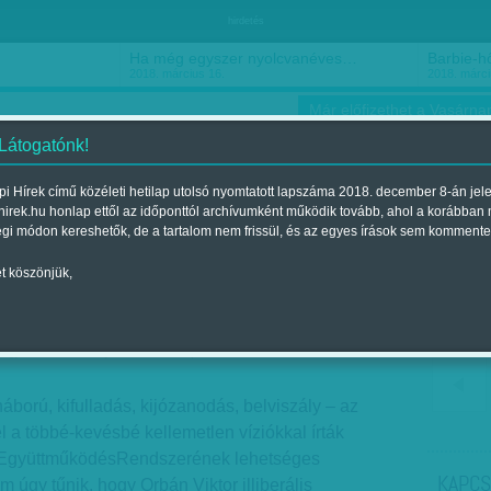
hirdetés
Ha még egyszer nyolcvanéves…
Barbie-h
2018. március 16.
2018. márci
Már előfizethet a Vasárnap
 Látogatónk!
i Hírek című közéleti hetilap utolsó nyomtatott lapszáma 2018. december 8-án jel
hirek.hu honlap ettől az időponttól archívumként működik tovább, ahol a korábban
ókusz
Szerintem
Ízlés
Sport
égi módon kereshetők, de a tartalom nem frissül, és az egyes írások sem kommente
t köszönjük,
s a civilek ellen
egjelent a 2018. január 27.-i lapszámban
ború, kifulladás, kijózanodás, belviszály – az
 a többé-kevésbé kellemetlen víziókkal írták
 EgyüttműködésRendszerének lehetséges
KAPCS
em úgy tűnik, hogy Orbán Viktor illiberális