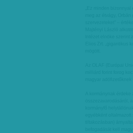
„Ez minden bizonnyal 
meg az étvágy, Orbán gyűl
szervezeteket” – érték
Majtényi László alkotm
Intézet elnöke szerint
Elios Zrt. „gigantikus
mögött.
Az OLAF (Európai Unió 
milliárd forint forog k
magyar adófizetőknek k
A kormánynak érdeke az
összezavarodásáról, a
kormányfő helytállónak
egyébként oltalmazott 
tiltakozásban) árnyalt
befogadását kell magy