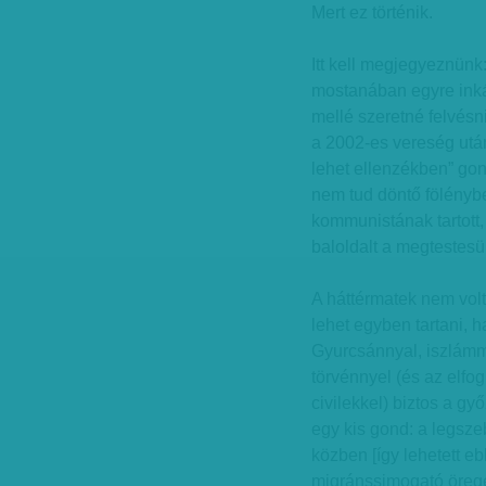
Mert ez történik.
Itt kell megjegyeznünk
mostanában egyre inká
mellé szeretné felvésn
a 2002-es vereség utá
lehet ellenzékben” go
nem tud döntő fölénybe 
kommunistának tartott,
baloldalt a megtestesü
A háttérmatek nem volt
lehet egyben tartani, 
Gyurcsánnyal, iszlámmal
törvénnyel (és az elfog
civilekkel) biztos a g
egy kis gond: a legsze
közben [így lehetett 
migránssimogató örege