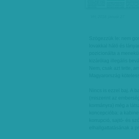
VH, 2018. január 27.
Szögezzük le: nem go
lovakkal háló és lányan
pozicionálta a menekül
kizárólag illegális bevá
Nem, csak azt tette, a
Magyarország kötelessé
Nincs is ezzel baj. A 
(miszerint az emberség
kormányra) még a látsza
koncepcióba: a kabine
korrupció, sajtó- és s
elhallgattatásának a p