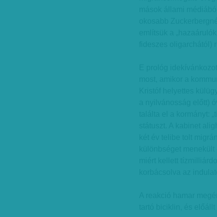
mások állami médiából 
okosabb Zuckerbergnél
említsük a „hazaárulók 
fideszes oligarchától)
E prológ idekívánkozo
most, amikor a kommuni
Kristóf helyettes külügy
a nyilvánosság előtt) 
találta el a kormányt: 
státuszt. A kabinet ali
két év telibe tolt mig
különbséget menekült 
miért kellett tízmilliá
korbácsolva az indula
A reakció hamar megér
tartó biciklin, és előáll