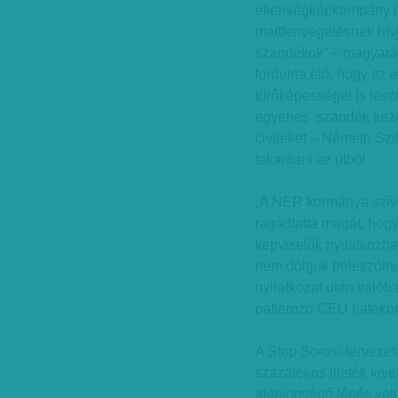
ellenségképkampány le
mattfenyegetésnek hív
szándékok” – magyaráz
fordulna elő, hogy az 
tűrőképességét is tesz
egyenes szándék kezd
civileket – Németh Sz
takarítani az útból.
„A NER kormánya szívbő
ragadtatta magát, hogy
képviselők nyilatkozh
nem dolguk beleszólni 
nyilatkozat után valób
pallérozó CEU hatéko
A Stop Soros!-tervezet
százalékos illeték kiv
alapjogsértő lépés vol