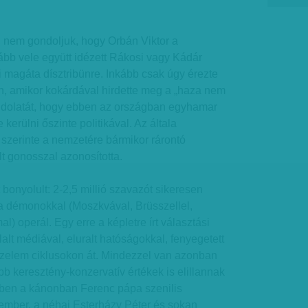
: nem gondoljuk, hogy Orbán Viktor a
bb vele együtt idézett Rákosi vagy Kádár
i magáta dísztribünre. Inkább csak úgy érezte
n, amikor kokárdával hirdette meg a „haza nem
ndolatát, hogy ebben az országban egyhamar
kerülni őszinte politikával. Az általa
 szerinte a nemzetére bármikor rárontó
lt gonosszal azonosította.
 bonyolult: 2-2,5 millió szavazót sikeresen
ha démonokkal (Moszkvával, Brüsszellel,
) operál. Egy erre a képletre írt választási
lalt médiával, eluralt hatóságokkal, fenyegetett
yőzelem ciklusokon át. Mindezzel van azonban
bb keresztény-konzervatív értékek is elillannak
ebben a kánonban Ferenc pápa szenilis
mber, a néhai Esterházy Péter és sokan