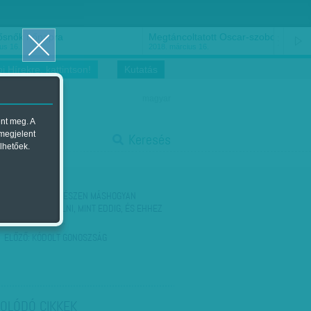
ősnők nőnapra
Megtáncoltatott Oscar-szobor
us 16.
2018. március 16.
i Hírekre, kattintson!
Kutatás
magyar
ent meg. A
start
 megjelent
Keresés
lhetőek.
stop
KÖVETKEZŐ:
'EGÉSZEN MÁSHOGYAN
KELLENE CSINÁLNI, MINT EDDIG, ÉS EHHEZ
MOST VAN EGY…
ELŐZŐ:
KÓDOLT GONOSZSÁG
OLÓDÓ CIKKEK