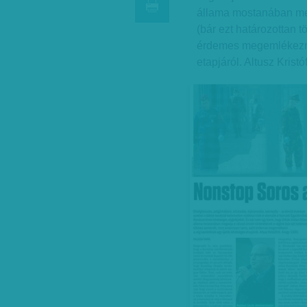
állama mostanában meg
(bár ezt határozottan 
érdemes megemlékezni
etapjáról. Altusz Krist