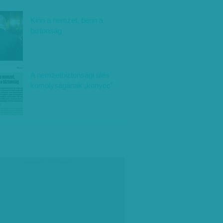
Kinn a nemzet, benn a
biztonság
A nemzetbiztonsági ülés
komolyságának „konyec”
társadalmi célú hirdetés