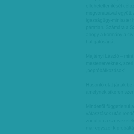
ellehetetlenítését cél
megvonásával együtt. A
igazságügy-miniszter h
páratlan. Számára a S
ahogy a kormány a civi
hallgatóságát.
Majtényi László – min
mesterterveknek, szeri
„bepróbálkozások”.
Hasonló utat jártak be
amelynek sikerén szer
Mindettől függetlenül 
választások után rendő
zúduljon a szervezetek
már egyszer kipróbáltá