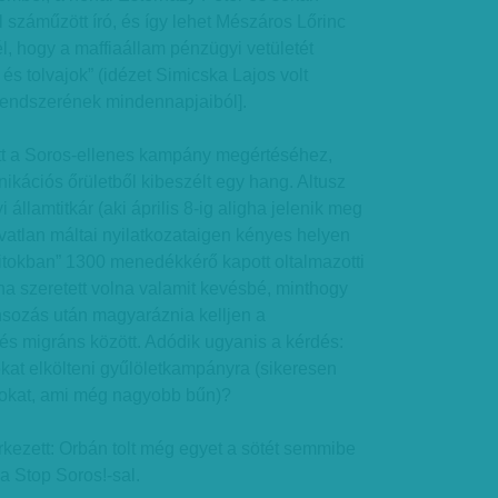
száműzött író, és így lehet Mészáros Lőrinc
, hogy a maffiaállam pénzügyi vetületét
és tolvajok” (idézet Simicska Lajos volt
 rendszerének mindennapjaiból].
tt a Soros-ellenes kampány megértéséhez,
kációs őrületből kibeszélt egy hang. Altusz
i államtitkár (aki április 8-ig aligha jelenik meg
óvatlan máltai nyilatkozataigen kényes helyen
„titokban” 1300 menedékkérő kapott oltalmazotti
gha szeretett volna valamit kevésbé, minthogy
ránsozás után magyaráznia kelljen a
és migráns között. Adódik ugyanis a kérdés:
rdokat elkölteni gyűlöletkampányra (sikeresen
tokat, ami még nagyobb bűn)?
kezett: Orbán tolt még egyet a sötét semmibe
t a Stop Soros!-sal.