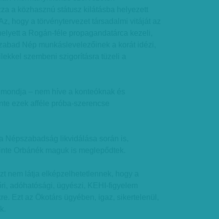
ozza a közhasznú státusz kilátásba helyezett
z, hogy a törvénytervezet társadalmi vitáját az
elyett a Rogán-féle propagandatárca kezeli,
zabad Nép munkáslevelezőinek a korát idézi,
lekkel szembeni szigorításra tüzeli a
t mondja – nem híve a konteóknak és
nte ezek afféle próba-szerencse
 a Népszabadság likvidálása során is,
inte Orbánék maguk is meglepődtek.
azt nem látja elképzelhetetlennek, hogy a
ri, adóhatósági, ügyészi, KEHI-figyelem
re. Ezt az Ökotárs ügyében, igaz, sikertelenül,
k.