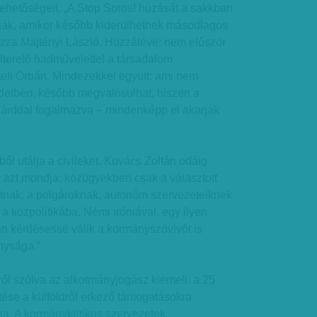
hetőségeit. „A Stop Soros! húzását a sakkban
ják, amikor később kiderülhetnek másodlagos
za Majtényi László. Hozzátéve: nem először
elterelő hadművelettel a társadalom
teli Orbán. Mindezekkel együtt: ami nem
etben, később megvalósulhat, hiszen a
ilárddal fogalmazva – mindenképp el akarják
l utálja a civileket, Kovács Zoltán odáig
 azt mondja: közügyekben csak a választott
atnak, a polgároknak, autonóm szervezeteiknek
a közpolitikába. Némi iróniával, egy ilyen
an kérdésessé válik a kormányszóvivőt is
nysága.”
ről szólva az alkotmányjogász kiemeli: a 25
etése a külföldről érkező támogatásokra
na. A kormánykritikus szervezetek