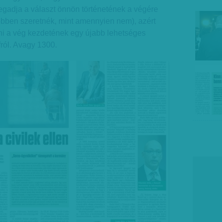
adja a választ önnön történetének a végére
többen szeretnék, mint amennyien nem), azért
 a vég kezdetének egy újabb lehetséges
ófról. Avagy 1300.