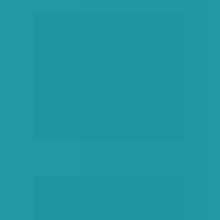
társadalmi célú hirdetés
hirdetés