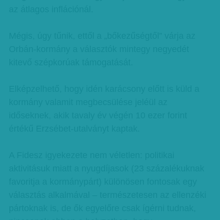
az átlagos inflációnál.
Mégis, úgy tűnik, ettől a „bőkezűségtől” várja az
Orbán-kormány a választók mintegy negyedét
kitevő szépkorúak támogatását.
Elképzelhető, hogy idén karácsony előtt is küld a
kormány valamit megbecsülése jeléül az
időseknek, akik tavaly év végén 10 ezer forint
értékű Erzsébet-utalványt kaptak.
A Fidesz igyekezete nem véletlen: politikai
aktivitásuk miatt a nyugdíjasok (23 százalékuknak
favoritja a kormánypárt) különösen fontosak egy
választás alkalmával – természetesen az ellenzéki
pártoknak is, de ők egyelőre csak ígérni tudnak,