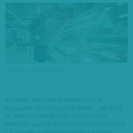
Illusztráció - Németh András Péter
hirdetes
Az emelés több elemből adódik össze. A
legnagyobb tétel a kiegészítő emelés – ami azért
jár, mert az esztendő végén mindig a valós
inflációhoz igazítják az év elejei emelést. Idén csak
0,9 százalékos inflációval számolt a kormány,