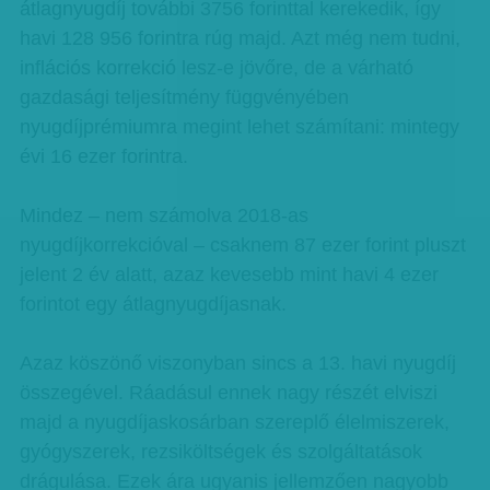
átlagnyugdíj további 3756 forinttal kerekedik, így
havi 128 956 forintra rúg majd. Azt még nem tudni,
inflációs korrekció lesz-e jövőre, de a várható
gazdasági teljesítmény függvényében
nyugdíjprémiumra megint lehet számítani: mintegy
évi 16 ezer forintra.
Mindez – nem számolva 2018-as
nyugdíjkorrekcióval – csaknem 87 ezer forint pluszt
jelent 2 év alatt, azaz kevesebb mint havi 4 ezer
forintot egy átlagnyugdíjasnak.
Azaz köszönő viszonyban sincs a 13. havi nyugdíj
összegével. Ráadásul ennek nagy részét elviszi
majd a nyugdíjaskosárban szereplő élelmiszerek,
gyógyszerek, rezsiköltségek és szolgáltatások
drágulása. Ezek ára ugyanis jellemzően nagyobb