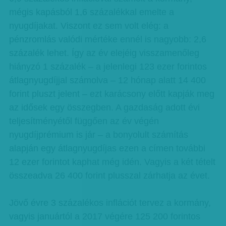
mégis kapásból 1,6 százalékkal emelte a
nyugdíjakat. Viszont ez sem volt elég: a
pénzromlás valódi mértéke ennél is nagyobb: 2,6
százalék lehet. Így az év elejéig visszamenőleg
hiányzó 1 százalék – a jelenlegi 123 ezer forintos
átlagnyugdíjjal számolva – 12 hónap alatt 14 400
forint pluszt jelent – ezt karácsony előtt kapják meg
az idősek egy összegben. A gazdaság adott évi
teljesítményétől függően az év végén
nyugdíjprémium is jár – a bonyolult számítás
alapján egy átlagnyugdíjas ezen a címen további
12 ezer forintot kaphat még idén. Vagyis a két tételt
összeadva 26 400 forint plusszal zárhatja az évet.
Jövő évre 3 százalékos inflációt tervez a kormány,
vagyis januártól a 2017 végére 125 200 forintos