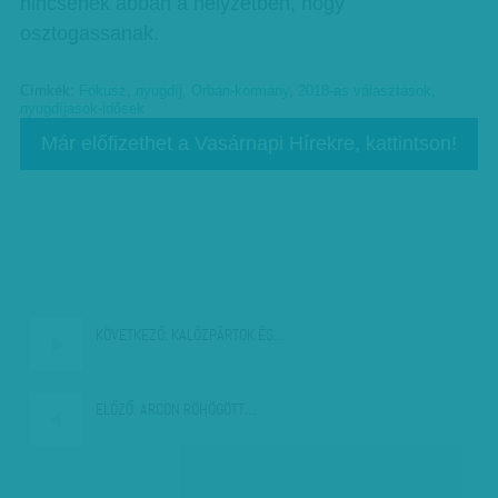
nincsenek abban a helyzetben, hogy
osztogassanak.
Címkék:
Fókusz
,
nyugdíj
,
Orbán-kormány
,
2018-as választások
,
nyugdíjasok-idősek
Már előfizethet a Vasárnapi Hírekre, kattintson!
KÖVETKEZŐ:
KALÓZPÁRTOK ÉS…
ELŐZŐ:
ARCON RÖHÖGÖTT…