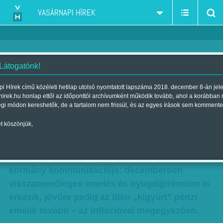
VASÁRNAPI HÍREK
 Látogatónk!
Nyugdíjasámítás havi 4 ezerből?
i Hírek című közéleti hetilap utolsó nyomtatott lapszáma 2018. december 8-án jel
hirek.hu honlap ettől az időponttól archívumként működik tovább, ahol a korábban
Szerző:
Munkatársunktól
| Megjelent a 2017. április 29.-i lapszámban
égi módon kereshetők, de a tartalom nem frissül, és az egyes írások sem kommente
t köszönjük,
Még havi 4 ezer forint pluszt sem hoz az idén és
jövőre egy átlagos nyugdíjjal rendelkező
idősnek a postás. Pedig ennél többet sejtet a
kormány kommunikációja: decemberben
visszamenőleges emelés és nyugdíjprémium is
érkezik, jövőre pedig az idén „kigyúrt” pénzt
emelik tovább – az inflációval megegyezően.