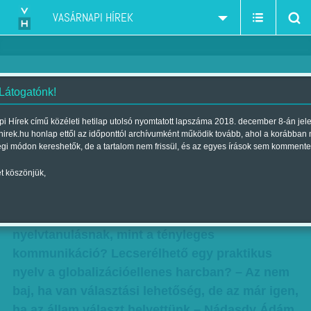
VASÁRNAPI HÍREK
 Látogatónk!
Oktatásügy: Mintha a vesztüket
i Hírek című közéleti hetilap utolsó nyomtatott lapszáma 2018. december 8-án jel
hirek.hu honlap ettől az időponttól archívumként működik tovább, ahol a korábban
éreznék
égi módon kereshetők, de a tartalom nem frissül, és az egyes írások sem kommente
Szerzők:
Diószegi-Horváth Nóra
,
F. Szabó Kata
| Megjelent a 2012.
t köszönjük,
november 11.-i lapszámban
Az elme pallérozása fontosabb célja lenne a
nyelvtanulásnak, mint a tényleges
kommunikáció? Lecserélhető egy praktikus
nyelv a globalizációellenes harcban? – Az nem
baj, ha van választási lehetőség, de az már igen,
ha az állam választ helyettünk – Nádasdy Ádám