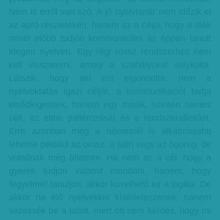
Nem is erről van szó. A jó nyelvtanár nem időzik el
az apró részleteken, hanem az a célja, hogy a diák
minél előbb tudjon kommunikálni az éppen tanult
idegen nyelven. Egy régi rossz rendszerhez nem
kell visszatérni, amely a szabályokat sulykolta.
Látszik, hogy aki ezt elgondolta, nem a
nyelvoktatás igazi célját, a kommunikációt tartja
elsődlegesnek, hanem egy másik, szintén nemes
célt, az elme pallérozását és a rendszeralkotást.
Erre azonban még a németnél is alkalmasabb
lehetne például az orosz, a latin vagy az ógörög, de
volnának még ötleteim. Ha nem az a cél, hogy a
gyerek tudjon valamit mondani, hanem, hogy
fegyelmet tanuljon, akkor követhető ez a logika. De
akkor ne élő nyelvekkel kísérletezzenek, hanem
vezessék be a latint, mert ott nem kérdés, hogy mi