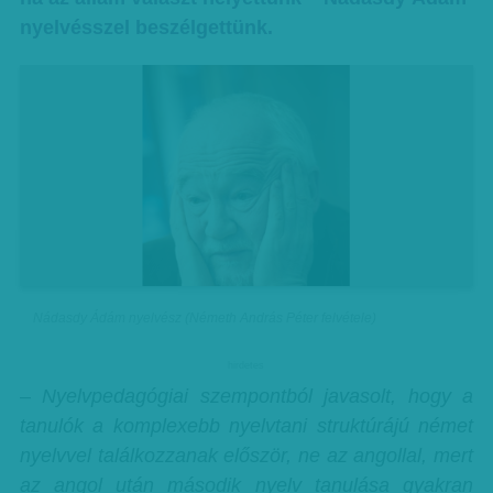
nyelvésszel beszélgettünk.
Nádasdy Ádám nyelvész (Németh András Péter felvétele)
hirdetes
– Nyelvpedagógiai szempontból javasolt, hogy a
tanulók a komplexebb nyelvtani struktúrájú német
nyelvvel találkozzanak először, ne az angollal, mert
az angol után második nyelv tanulása gyakran