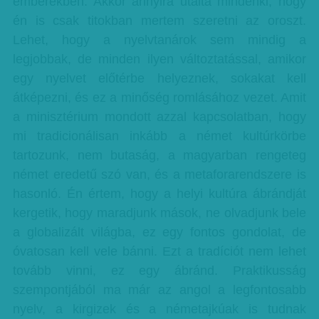
emberekben. Akkor annyira utálta mindenki, hogy
én is csak titokban mertem szeretni az oroszt.
Lehet, hogy a nyelvtanárok sem mindig a
legjobbak, de minden ilyen változtatással, amikor
egy nyelvet előtérbe helyeznek, sokakat kell
átképezni, és ez a minőség romlásához vezet. Amit
a minisztérium mondott azzal kapcsolatban, hogy
mi tradicionálisan inkább a német kultúrkörbe
tartozunk, nem butaság, a magyarban rengeteg
német eredetű szó van, és a metaforarendszere is
hasonló. Én értem, hogy a helyi kultúra ábrándját
kergetik, hogy maradjunk mások, ne olvadjunk bele
a globalizált világba, ez egy fontos gondolat, de
óvatosan kell vele bánni. Ezt a tradíciót nem lehet
tovább vinni, ez egy ábránd. Praktikusság
szempontjából ma már az angol a legfontosabb
nyelv, a kirgizek és a németajkúak is tudnak