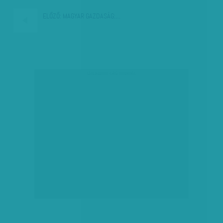
ELŐZŐ:
MAGYAR GAZDASÁG:…
társadalmi célú hirdetés