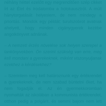
néhány héttel ezelőtt egy megrendítően szép cikket
írt az Élet és Irodalomba a holokausztról. A múlt
hánytorgatását helyeslem, de nem mindegy a
prioritás. Mondok egy példát: turulszobrot avatnak
ahelyett, hogy minden cigánygyerek kezébe
angolkönyvet adnának.
– A nemzeti érzés növelése sok helyen szerepel a
tankönyvekben. Ön szerint szükség van erre, meg
kell mondani a gyerekeknek, miként viszonyuljanak
ezekhez a kérdésekhez?
– Szerintem meg kell határoznunk egy értékrendet
a gyerekeknek, de nem szabad büntetni őket, ha
nem fogadják el. Az én gyermekkoromban
nyomatták az iskolában a kommunista értékrendet,
otthon pedig a polgárit, és semmi bajom nem lett