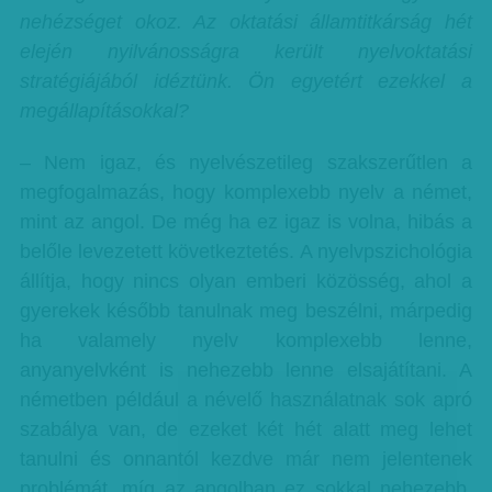
nehézséget okoz. Az oktatási államtitkárság hét
elején nyilvánosságra került nyelvoktatási
stratégiájából idéztünk. Ön egyetért ezekkel a
megállapításokkal?
– Nem igaz, és nyelvészetileg szakszerűtlen a
megfogalmazás, hogy komplexebb nyelv a német,
mint az angol. De még ha ez igaz is volna, hibás a
belőle levezetett következtetés. A nyelvpszichológia
állítja, hogy nincs olyan emberi közösség, ahol a
gyerekek később tanulnak meg beszélni, márpedig
ha valamely nyelv komplexebb lenne,
anyanyelvként is nehezebb lenne elsajátítani. A
németben például a névelő használatnak sok apró
szabálya van, de ezeket két hét alatt meg lehet
tanulni és onnantól kezdve már nem jelentenek
problémát, míg az angolban ez sokkal nehezebb.