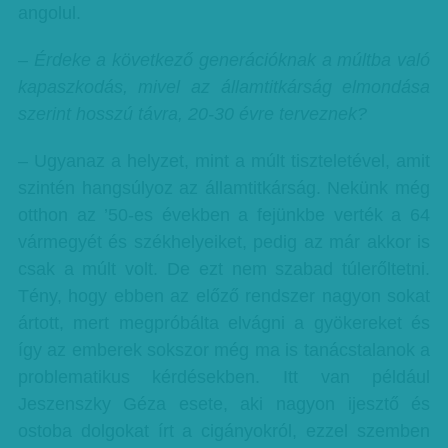
angolul.
– Érdeke a következő generációknak a múltba való
kapaszkodás, mivel az államtitkárság elmondása
szerint hosszú távra, 20-30 évre terveznek?
– Ugyanaz a helyzet, mint a múlt tiszteletével, amit
szintén hangsúlyoz az államtitkárság. Nekünk még
otthon az ’50-es években a fejünkbe verték a 64
vármegyét és székhelyeiket, pedig az már akkor is
csak a múlt volt. De ezt nem szabad túlerőltetni.
Tény, hogy ebben az előző rendszer nagyon sokat
ártott, mert megpróbálta elvágni a gyökereket és
így az emberek sokszor még ma is tanácstalanok a
problematikus kérdésekben. Itt van például
Jeszenszky Géza esete, aki nagyon ijesztő és
ostoba dolgokat írt a cigányokról, ezzel szemben