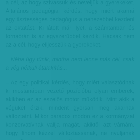
a cél, az hogy szívassuk és neveljük a gyerekeket.
Általános pedagógiai kérdés, hogy miért akarná
egy tisztességes pedagógus a nehezebbel kezdeni
az oktatást. Ki látott már ilyet, a számtanban és
tornaórán is az egyszerűbbel kezdik. Hacsak nem
az a cél, hogy elijesszük a gyerekeket.
– Néha úgy tűnik, mintha nem lenne más cél, csak
a vég nélküli átalakítás...
– Az egy politikai kérdés, hogy miért választódnak
ki mostanában vezető pozícióba olyan emberek,
akikben ez az eszelős motor működik. Mint akik a
végüket érzik, mindent gyorsan meg akarnak
változtatni. Mikor paradox módon ez a kormányzat
konzervatívnak vallja magát, akiktől azt várnám,
hogy finom kézzel változtassanak, ne nyúljanak