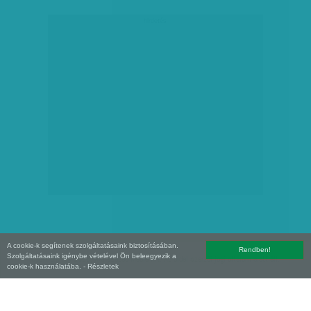
hirdetés
A cookie-k segítenek szolgáltatásaink biztosításában.
Rendben!
Szolgáltatásaink igénybe vételével Ön beleegyezik a
Copyright (C) 2026, XXI század Média Kft. Az oldal szerzői jogi oltalom alatt áll.
cookie-k használatába.
- Részletek