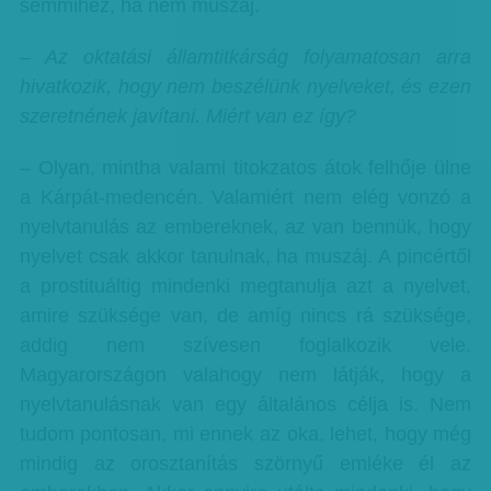
semmihez, ha nem muszáj.
– Az oktatási államtitkárság folyamatosan arra
hivatkozik, hogy nem beszélünk nyelveket, és ezen
szeretnének javítani. Miért van ez így?
– Olyan, mintha valami titokzatos átok felhője ülne
a Kárpát-medencén. Valamiért nem elég vonzó a
nyelvtanulás az embereknek, az van bennük, hogy
nyelvet csak akkor tanulnak, ha muszáj. A pincértől
a prostituáltig mindenki megtanulja azt a nyelvet,
amire szüksége van, de amíg nincs rá szüksége,
addig nem szívesen foglalkozik vele.
Magyarországon valahogy nem látják, hogy a
nyelvtanulásnak van egy általános célja is. Nem
tudom pontosan, mi ennek az oka, lehet, hogy még
mindig az orosztanítás szörnyű emléke él az