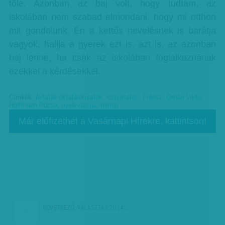
tőle. Azonban az baj volt, hogy tudtam, az
iskolában nem szabad elmondani, hogy mi otthon
mit gondolunk. Én a kettős nevelésnek is barátja
vagyok, hallja a gyerek ezt is, azt is, az azonban
baj lenne, ha csak az iskolában foglalkoznának
ezekkel a kérdésekkel.
Címkék:
oktatás-oktatáskutatók
,
közoktatás
,
Fidesz
,
Orbán Viktor
,
Hoffmann Rózsa
,
nyelvvizsga
,
Interjú
Már előfizethet a Vasárnapi Hírekre, kattintson!
KÖVETKEZŐ:
VÁLASZTÁS 2014:…