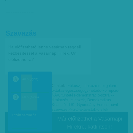
----------------
Szavazás
Ha előfizethető lenne vasárnap reggeli
kézbesítéssel a Vasárnapi Hírek, Ön
előfizetne rá?
40% (Igen)
Címkék:
Fókusz
,
tiltakozó-mozgalom-
a
oktatás-egészségügy-netadó-korrupció-
NAV
,
tüntetés-demonstráció-sztrájk-
60% (Nem)
tiltakozás
,
ellenzék
,
Demokratikus
Koalíció - DK
,
Gyurcsány Ferenc
,
civil
b
szervezet-NGO-aktivisták-civilek
Lezárt szavazás.
Már előfizethet a Vasárnapi
Hírekre, kattintson!