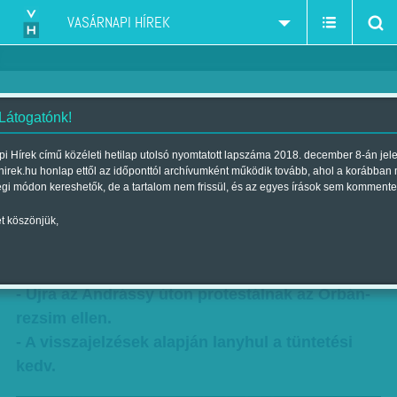
VASÁRNAPI HÍREK
 Látogatónk!
Operaház újratöltve
i Hírek című közéleti hetilap utolsó nyomtatott lapszáma 2018. december 8-án jel
hirek.hu honlap ettől az időponttól archívumként működik tovább, ahol a korábban
Szerző:
Nagy B. György
| Megjelent a 2014. december 28.-i
égi módon kereshetők, de a tartalom nem frissül, és az egyes írások sem kommente
lapszámban
t köszönjük,
Egymás mozgósító képességét reszelik a
civilek és a pártpolitikusok.
- Újra az Andrássy úton protestálnak az Orbán-
rezsim ellen.
- A visszajelzések alapján lanyhul a tüntetési
kedv.