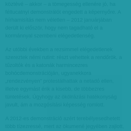
köztévé – akkor – a tömegesség ellenére jó, ha
féltucatnyi demonstrálót engedett a képernyőre. A
hírhamisítás nem véletlen – 2012 januárjában
derült ki először, hogy nem tagadható el a
kormánnyal szembeni elégedetlenség.
Az utóbbi években a rezsimmel elégedetlenek
szereztek némi rutint: részt vehettek a rendőrök, a
tűzoltók és a katonák harmincezres
bohócdemonstrációján, ugyanekkora
„rendezvényen” protestálhattak a netadó ellen,
illetve egymást érik a kisebb, de többezres
tüntetések. Úgyhogy az ökölrázási hatékonyság
javult, ám a mozgósítási képesség romlott.
A 2012-es demonstráció azért terebélyesedhetett
több tízezressé, mert az ökumené jegyében zajlott,