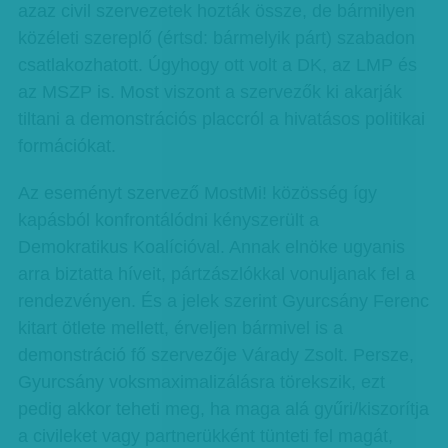
azaz civil szervezetek hozták össze, de bármilyen
közéleti szereplő (értsd: bármelyik párt) szabadon
csatlakozhatott. Úgyhogy ott volt a DK, az LMP és
az MSZP is. Most viszont a szervezők ki akarják
tiltani a demonstrációs placcról a hivatásos politikai
formációkat.
Az eseményt szervező MostMi! közösség így
kapásból konfrontálódni kényszerült a
Demokratikus Koalícióval. Annak elnöke ugyanis
arra biztatta híveit, pártzászlókkal vonuljanak fel a
rendezvényen. És a jelek szerint Gyurcsány Ferenc
kitart ötlete mellett, érveljen bármivel is a
demonstráció fő szervezője Várady Zsolt. Persze,
Gyurcsány voksmaximalizálásra törekszik, ezt
pedig akkor teheti meg, ha maga alá gyűri/kiszorítja
a civileket vagy partnerükként tünteti fel magát,