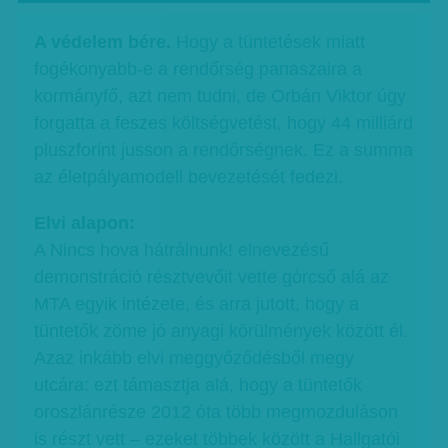
A védelem bére.
Hogy a tüntetések miatt
fogékonyabb-e a rendőrség panaszaira a
kormányfő, azt nem tudni, de Orbán Viktor úgy
forgatta a feszes költségvetést, hogy 44 milliárd
pluszforint jusson a rendőrségnek. Ez a summa
az életpályamodell bevezetését fedezi.
Elvi alapon:
A Nincs hova hátrálnunk! elnevezésű
demonstráció résztvevőit vette górcső alá az
MTA egyik intézete, és arra jutott, hogy a
tüntetők zöme jó anyagi körülmények között él.
Azaz inkább elvi meggyőződésből megy
utcára: ezt támasztja alá, hogy a tüntetők
oroszlánrésze 2012 óta több megmozduláson
is részt vett – ezeket többek között a Hallgatói