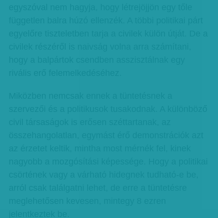
egyszóval nem hagyja, hogy létrejöjjön egy tőle
független balra húzó ellenzék. A többi politikai párt
egyelőre tiszteletben tarja a civilek külön útját. De a
civilek részéről is naivság volna arra számítani,
hogy a balpártok csendben asszisztálnak egy
rivális erő felemelkedéséhez.
Miközben nemcsak ennek a tüntetésnek a
szervezői és a politikusok tusakodnak. A különböző
civil társaságok is erősen széttartanak, az
összehangolatlan, egymást érő demonstrációk azt
az érzetet keltik, mintha most mérnék fel, kinek
nagyobb a mozgósítási képessége. Hogy a politikai
csörtének vagy a várható hidegnek tudható-e be,
arról csak találgatni lehet, de erre a tüntetésre
meglehetősen kevesen, mintegy 8 ezren
jelentkeztek be.