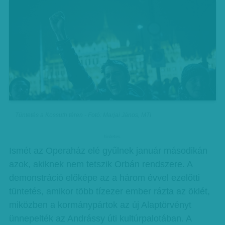
Tüntetés a Kossuth téren - Fotó: Marjai János, MTI
hirdetes
Ismét az Operaház elé gyűlnek január másodikán
azok, akiknek nem tetszik Orbán rendszere. A
demonstráció előképe az a három évvel ezelőtti
tüntetés, amikor több tízezer ember rázta az öklét,
miközben a kormánypártok az új Alaptörvényt
ünnepelték az Andrássy úti kultúrpalotában. A