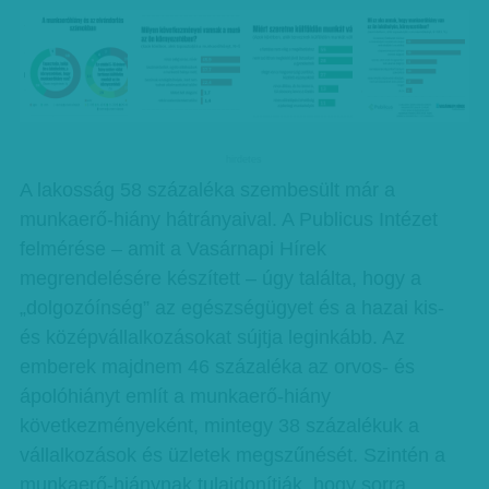
hirdetes
A lakosság 58 százaléka szembesült már a
munkaerő-hiány hátrányaival. A Publicus Intézet
felmérése – amit a Vasárnapi Hírek
megrendelésére készített – úgy találta, hogy a
„dolgozóínség” az egészségügyet és a hazai kis-
és középvállalkozásokat sújtja leginkább. Az
emberek majdnem 46 százaléka az orvos- és
ápolóhiányt említ a munkaerő-hiány
következményeként, mintegy 38 százalékuk a
vállalkozások és üzletek megszűnését. Szintén a
munkaerő-hiánynak tulajdonítják, hogy sorra