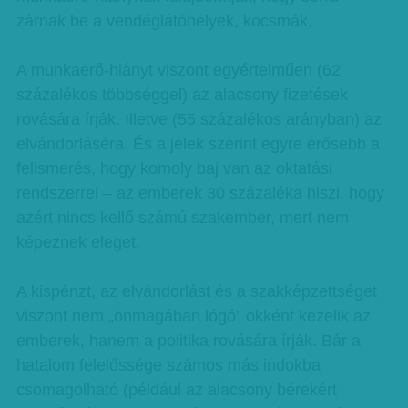
zárnak be a vendéglátóhelyek, kocsmák.
A munkaerő-hiányt viszont egyértelműen (62
százalékos többséggel) az alacsony fizetések
rovására írják. Illetve (55 százalékos arányban) az
elvándorláséra. És a jelek szerint egyre erősebb a
felismerés, hogy komoly baj van az oktatási
rendszerrel – az emberek 30 százaléka hiszi, hogy
azért nincs kellő számú szakember, mert nem
képeznek eleget.
A kispénzt, az elvándorlást és a szakképzettséget
viszont nem „önmagában lógó” okként kezelik az
emberek, hanem a politika rovására írják. Bár a
hatalom felelőssége számos más indokba
csomagolható (például az alacsony bérekért