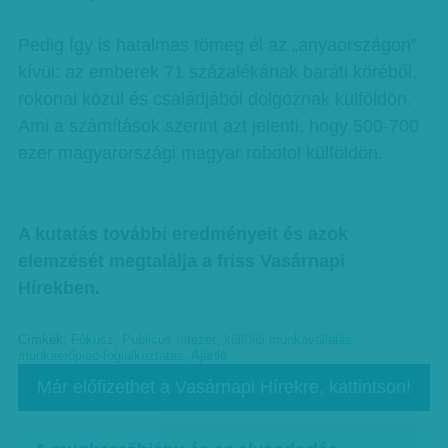
Pedig így is hatalmas tömeg él az „anyaországon”
kívül: az emberek 71 százalékának baráti köréből,
rokonai közül és családjából dolgoznak külföldön.
Ami a számítások szerint azt jelenti, hogy 500-700
ezer magyarországi magyar robotol külföldön.
A kutatás további eredményeit és azok
elemzését megtalálja a friss Vasárnapi
Hírekben.
Címkék:
Fókusz
,
Publicus Intézet
,
külföldi munkavállalás
,
munkaerőpiac-foglalkoztatás
,
Ajánló
Már előfizethet a Vasárnapi Hírekre, kattintson!