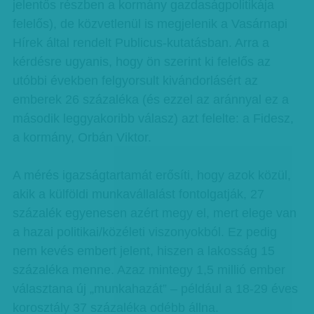
jelentős részben a kormány gazdaságpolitikája
felelős), de közvetlenül is megjelenik a Vasárnapi
Hírek által rendelt Publicus-kutatásban. Arra a
kérdésre ugyanis, hogy ön szerint ki felelős az
utóbbi években felgyorsult kivándorlásért az
emberek 26 százaléka (és ezzel az aránnyal ez a
második leggyakoribb válasz) azt felelte: a Fidesz,
a kormány, Orbán Viktor.
A mérés igazságtartamát erősíti, hogy azok közül,
akik a külföldi munkavállalást fontolgatják, 27
százalék egyenesen azért megy el, mert elege van
a hazai politikai/közéleti viszonyokból. Ez pedig
nem kevés embert jelent, hiszen a lakosság 15
százaléka menne. Azaz mintegy 1,5 millió ember
választana új „munkahazát” – például a 18-29 éves
korosztály 37 százaléka odébb állna.