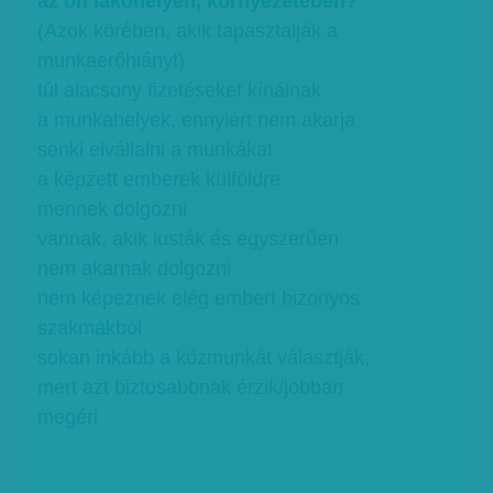
az ön lakóhelyén, környezetében?
(Azok körében, akik tapasztalják a
munkaerőhiányt)
túl alacsony fizetéseket kínálnak
a munkahelyek, ennyiért nem akarja
senki elvállalni a munkákat
a képzett emberek külföldre
mennek dolgozni
vannak, akik lusták és egyszerűen
nem akarnak dolgozni
nem képeznek elég embert bizonyos
szakmákból
sokan inkább a közmunkát választják,
mert azt biztosabbnak érzik/jobban
megéri