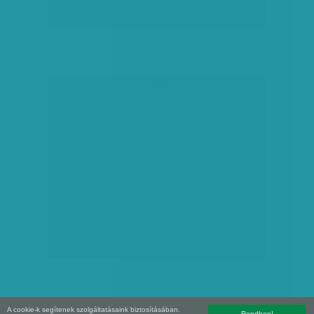
hirdetés
A cookie-k segítenek szolgáltatásaink biztosításában.
Rendben!