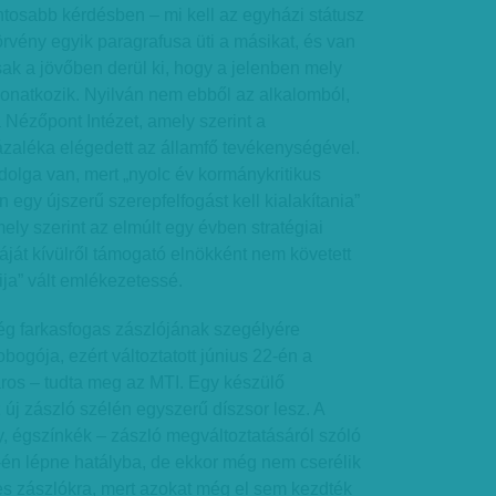
ntosabb kérdésben – mi kell az egyházi státusz
vény egyik paragrafusa üti a másikat, és van
sak a jövőben derül ki, hogy a jelenben mely
vonatkozik. Nyilván nem ebből az alkalomból,
a Nézőpont Intézet, amely szerint a
zaléka elégedett az államfő tevékenységével.
olga van, mert „nyolc év kormánykritikus
n egy újszerű szerepfelfogást kell kialakítania”
mely szerint az elmúlt egy évben stratégiai
ját kívülről támogató elnökként nem követett
ija” vált emlékezetessé.
g farkasfogas zászlójának szegélyére
obogója, ezért változtatott június 22-én a
áros – tudta meg az MTI. Egy készülő
z új zászló szélén egyszerű díszsor lesz. A
ny, égszínkék – zászló megváltoztatásáról szóló
-én lépne hatályba, de ekkor még nem cserélik
res zászlókra, mert azokat még el sem kezdték