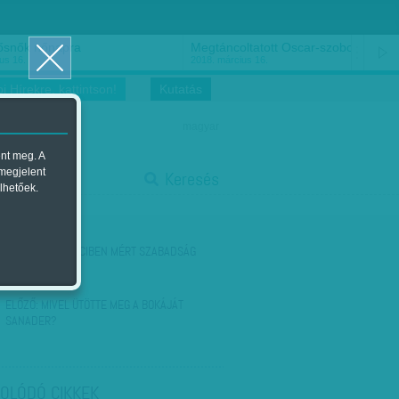
ősnők nőnapra
Megtáncoltatott Oscar-szobor
us 16.
2018. március 16.
i Hírekre, kattintson!
Kutatás
magyar
ent meg. A
start
 megjelent
Keresés
lhetőek.
stop
KÖVETKEZŐ:
DECIBEN MÉRT SZABADSÁG
ELŐZŐ:
MIVEL ÜTÖTTE MEG A BOKÁJÁT
SANADER?
OLÓDÓ CIKKEK