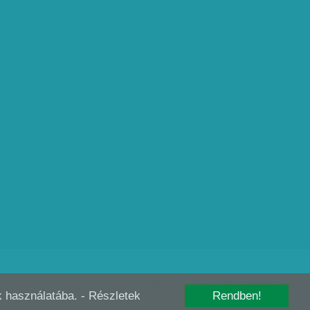
édelem
Szerzői jogok
Előfizetés
Digitális előfizetés
RSS
Kutatás szabályzat
-k használatába.
- Részletek
Rendben!