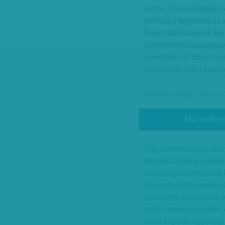
varrni. A honvédségi 
felhívta a figyelmet a
Népszabadságnak fogalm
döntéseket halasztgatj
semmiről, az ideje lej
ebben már másképp gon
Címkék:
politika
,
Fidesz
,
M
Már előfize
Egy ismeretlen jól időz
Minden Gyerek Lakjon
kistérségben tervezet
helyzetű, többgyerekes
kecsketej rendszeres f
száz vemhes kecskét. Az
forint foglalót egy hel