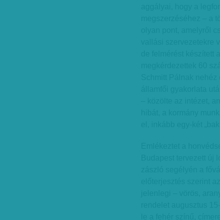
aggályai, hogy a legfo
megszerzéséhez – a tör
olyan pont, amelyről c
vallási szervezetekre 
de felmérést készített 
megkérdezettek 60 szá
Schmitt Pálnak nehéz d
államfői gyakorlata utá
– közölte az intézet, a
hibát, a kormány munká
el, inkább egy-két „bak
Emlékeztet a honvédsé
Budapest tervezett új l
zászló segélyén a főv
előterjesztés szerint a
jelenlegi – vörös, ara
rendelet augusztus 15
le a fehér színű, címe