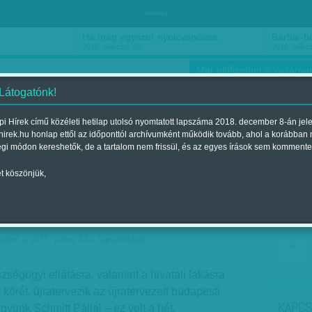
hirdetés
Ha még egyszer nyolcvanéves…
Barbie-h
2018. március 16.
2018. márci
Már előfizethet a Vasárnap
 Látogatónk!
i Hírek című közéleti hetilap utolsó nyomtatott lapszáma 2018. december 8-án jel
hirek.hu honlap ettől az időponttól archívumként működik tovább, ahol a korábban
ókusz
Szerintem
Ízlés
Sport
égi módon kereshetők, de a tartalom nem frissül, és az egyes írások sem kommente
t köszönjük,
ők
elent a 2011. július 24.-i lapszámban
zségügyi ellátásra, valamint a hivatali lakásra
 körét, újratervezik az újratervezett budapesti
KAPCS
gyunk Schmitt Pállal – ez volt a hét.