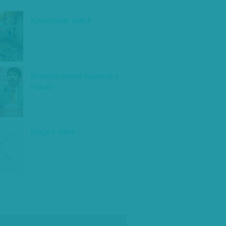
Kommentár nélkül
Betonba öntené hatalmát a
Fidesz
Maga a stílus
társadalmi célú hirdetés