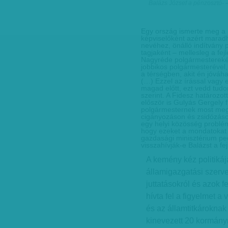
Balázs József a pénzosztó
-
Egy ország ismerte meg a 
képviselőként azért maradh
nevéhez, önálló indítvány 
tagjaként – mellesleg a fej
Nagyréde polgármesterekén
jobbikos polgármesterével
a térségben, akit én jóváh
(…) Ezzel az írással vagy 
magad előtt, ezt vedd tudo
szerint. A Fidesz határozot
először is Gulyás Gergely 
polgármesternek most mega
cigányozáson és zsidózáso
egy helyi közösség problém
hogy ezeket a mondatokat ut
gazdasági minisztérium pe
visszahívják-e Balázst a fej
A kemény kéz politikáj
államigazgatási szervek
juttatásokról és azok f
hívta fel a figyelmet 
és az államtitkároknak 
kinevezett 20 kormányme