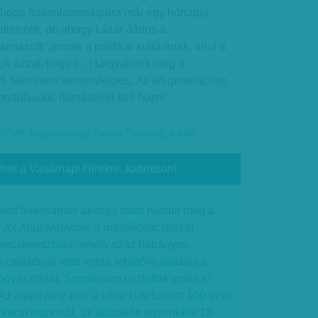
lobogó hasonlatosságaira már egy hónapja
z ellenzék, de ahogy Lázár János a
azott: „annak a politikai kultúrának, ahol a
uk azzal, hogy (…) tárgyaljunk még a
árt. Mert nem versenyképes. Az én generációm
dolkodik: döntéseket kell hozni”.
SZMP
,
Magyarországi Európa Társaság
,
Jobbik
thet a Vasárnapi Hírekre, kattintson!
ített felvásárlási akciója miatt hiúsult meg a
 Jól Alapítványnak a mezőkovácsházai
t kecskeosztása, amely száz hátrányos
 családnak tette volna lehetővé például a
ogyasztását. Szombaton osztottak volna ki
 alapítvány erre a célra ki is fizetett 100 ezer
yi kecsketartónál, az állatokért egyenként 13