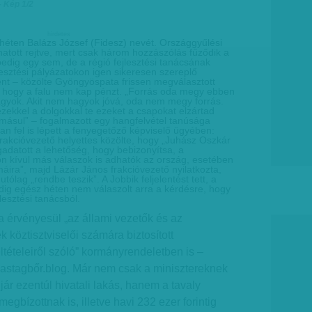
– Kép 1/2
hirdetes
héten Balázs József (Fidesz) nevét. Országgyűlési
atott rejtve, mert csak három hozzászólás fűződik a
pedig egy sem, de a régió fejlesztési tanácsának
lesztési pályázatokon igen sikeresen szereplő
t – közölte Gyöngyöspata frissen megválasztott
, hogy a falu nem kap pénzt. „Forrás oda megy ebben
agyok. Akit nem hagyok jóvá, oda nem megy forrás.
ezekkel a dolgokkal te ezeket a csapokat elzártad
másul” – fogalmazott egy hangfelvétel tanúsága
tan fel is lépett a fenyegetőző képviselő ügyében:
frakcióvezető helyettes közölte, hogy „Juhász Oszkár
datott a lehetőség, hogy bebizonyítsa, a
n kívül más válaszok is adhatók az ország, esetében
áira”, majd Lázár János frakcióvezető nyilatkozta,
ólag „rendbe teszik”. A Jobbik feljelentést tett, a
dig egész héten nem válaszolt arra a kérdésre, hogy
lesztési tanácsból.
a érvényesül „az állami vezetők és az
 köztisztviselői számára biztosított
eltételeiről szóló” kormányrendeletben is –
a vastagbőr.blog. Már nem csak a minisztereknek
jár ezentúl hivatali lakás, hanem a tavaly
gbízottnak is, illetve havi 232 ezer forintig