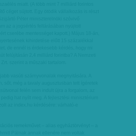
zaélés miatt. (A több mint 7 milliárd forintos
ő céget sújtott. Egy ötödik vállalkozás is részt
Szijjártó Péter miniszterelnöki szóvivő
ám az a jogsértés feltárásában nyújtott
ért cserébe mentességet kapott.) Május 18-án,
nyertesének kihirdetése előtt 15 százalékkal
tet, de ennél is érdekesebb kérdés, hogy mi
út felújításán 2,4 milliárd forintba? A Nemzeti
 Zrt. szerint a műszaki tartalom.
újabb vasúti szárnyvonalak megnyitására. A
 sőt, még a tavaly augusztusban tett ígéretek
sútvonal felén sem indult újra a forgalom, az
pedig hat nyílt meg. A fejlesztési minisztérium
zolt az index.hu kérdésére: várható-e
fikációs remekművet – alias egyháztörvényt – a
hmitt Pálnak annak ellenére nem voltak