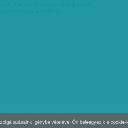
volna. A tenyésztőnél azonban csütörtökön valaki
ette kétezer forintos felárral.
hirdetés
Impresszum
Online médiaajánlat
Print médiaajánlat
ÁSZF
Adatv
Szolgáltatásaink igénybe vételével Ön beleegyezik a cookie