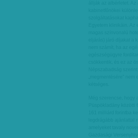
állják az albérletet. A
kabinetfőnökei különle
szolgáltatásokat kap
Egyetem klinikáin. Az 
magas színvonalú hotels
eljárás) járó díjakat a 
nem számít, ha az egés
egészségügyre fordítand
csökkentik, és ez az ö
Népszabadság szerint 
„megmentésére” nem el
kétséges.
Még szerencse, hogy a 
Püspökladány közötti 6
161 milliárd forintba k
legdrágább ajánlattal 
amelyeket tavaly nove
Gazdasági Versenyhivat