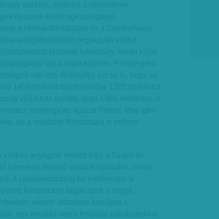
z állami vezetők, továbbá a miniszterek
ges és soron kívüli egészségügyi
hatnak a Honvédkórházban és a Semmelweis
extra szolgáltatásokért (egyágyas szoba,
zolgáltatást biztosító lakosztály, soron kívüli
közigazgatási tárca fogja kifizetni. Persze pénz
zségről van szó. Bizonyítja ezt az is, hogy az
ó 1459 milliárd forintot jövőre 1385 milliárdra
sszeg 2013-ban tovább apad 1366 milliárdra. A
mindez nemhogy az ágazat Fidesz által ígért
ég, de a rendszer fönntartása is erősen
szűkös anyagiak mellett futja a Szajol és
7 kilométer hosszú vasút felújítására, amely
erül. A jakabandor.blog.hu emlékeztet: a
nyertes konzorcium tagjai azok a cégek,
mberben rekord- összegre bírságolt a
al, egy korábbi vasút felújítási pályázatokkal