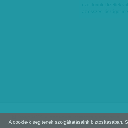
ezer forintot fizettek 
az összes jószágot megv
Copyright (C) 2026, XXI század Média Kft. Az oldal szerzői jogi oltalom alatt áll.
A cookie-k segítenek szolgáltatásaink biztosításában. 