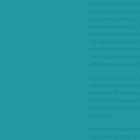
kapcsolatos súlyos viss
büntetés négy vasútépít
vett a kartellezésben, 
édesapjának a kft.-je, 
elévülhetetlen érdemei
két nappal a pályázat 
növelték a költségkere
kerül egy kilométer vas
Infrastruktúra Fejlesztő
Nem jut viszont pénz 
választási kampányban,
ellenére a 43 bezárt va
500 bezárt kispostából 
két hét alatt sem válas
előrelépés.
A héten aláírta a kodi
köztársasági elnök. Sc