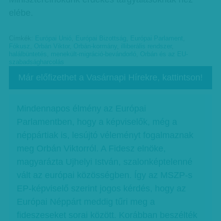
elébe.
Címkék:
Európai Unió
,
Európai Bizottság
,
Európai Parlament
,
Fókusz
,
Orbán Viktor
,
Orbán-kormány
,
illiberális rendszer
,
halálbüntetés
,
menekült-migráció-bevándorló
,
Orbán és az EU-
szabadságharcolás
Már előfizethet a Vasárnapi Hírekre, kattintson!
Mindennapos élmény az Európai
Parlamentben, hogy a képviselők, még a
néppártiak is, lesújtó véleményt fogalmaznak
meg Orbán Viktorról. A Fidesz elnöke,
magyarázta Ujhelyi István, szalonképtelenné
vált az európai közösségben. Így az MSZP-s
EP-képviselő szerint jogos kérdés, hogy az
Európai Néppárt meddig tűri meg a
fideszeseket sorai között. Korábban beszélték