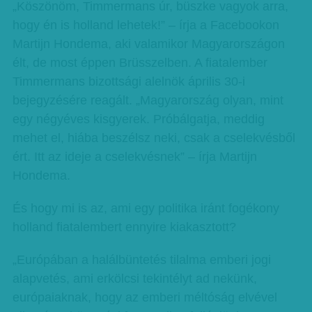
„Köszönöm, Timmermans úr, büszke vagyok arra,
hogy én is holland lehetek!” – írja a Facebookon
Martijn Hondema, aki valamikor Magyarországon
élt, de most éppen Brüsszelben. A fiatalember
Timmermans bizottsági alelnök április 30-i
bejegyzésére reagált. „Magyarország olyan, mint
egy négyéves kisgyerek. Próbálgatja, meddig
mehet el, hiába beszélsz neki, csak a cselekvésből
ért. Itt az ideje a cselekvésnek” – írja Martijn
Hondema.
És hogy mi is az, ami egy politika iránt fogékony
holland fiatalembert ennyire kiakasztott?
„Európában a halálbüntetés tilalma emberi jogi
alapvetés, ami erkölcsi tekintélyt ad nekünk,
európaiaknak, hogy az emberi méltóság elvével