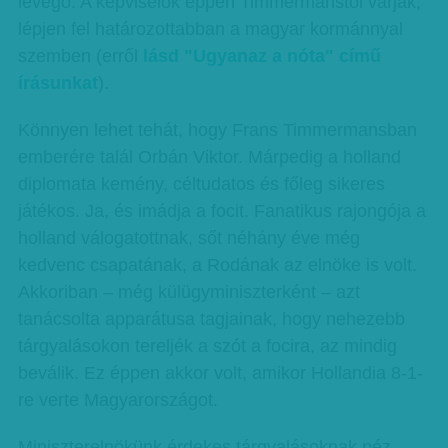
levegő. A képviselők éppen Timmermanstól várják,
lépjen fel határozottabban a magyar kormánnyal
szemben (erről
lásd "Ugyanaz a nóta" című
írásunkat
).
Könnyen lehet tehát, hogy Frans Timmermansban
emberére talál Orbán Viktor. Márpedig a holland
diplomata kemény, céltudatos és főleg sikeres
játékos. Ja, és imádja a focit. Fanatikus rajongója a
holland válogatottnak, sőt néhány éve még
kedvenc csapatának, a Rodának az elnöke is volt.
Akkoriban – még külügyminiszterként – azt
tanácsolta apparátusa tagjainak, hogy nehezebb
tárgyalásokon tereljék a szót a focira, az mindig
beválik. Ez éppen akkor volt, amikor Hollandia 8-1-
re verte Magyarországot.
Miniszterelnökünk érdekes tárgyalásoknak néz