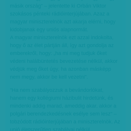
másik ország” – jelentette ki Orbán Viktor
szokásos pénteki rádióinterjújában. Azaz a
magyar miniszterelnök azt akarja elérni, hogy
kidobjanak egy uniós alapnormát.
A magyar miniszterelnök ezt azzal indokolta,
hogy ő az élet pártján áll, így azt gondolja az
emberekről, hogy: „ha mi meg tudjuk őket
védeni halálbüntetés bevezetése nélkül, akkor
védjük meg őket úgy, ha azonban másképp
nem megy, akkor be kell vezetni”.
"Ha nem szabályozzuk a bevándorlókat,
hanem egy kollégiumi házibulit hirdetünk, és
mindenki addig marad, ameddig akar, akkor a
polgári berendezkedésnek esélye sem lesz" –
tobzódott rádióinterjújában a miniszterelnök. Az
unió életszerűtlen szabályai nélkül