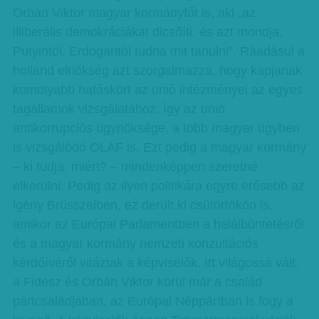
Orbán Viktor magyar kormányfőt is, aki „az
illiberális demokráciákat dicsőíti, és azt mondja,
Putyintól, Erdogantól tudna mit tanulni”. Ráadásul a
holland elnökség azt szorgalmazza, hogy kapjanak
komolyabb hatáskört az unió intézményei az egyes
tagállamok vizsgálatához. Így az unió
antikorrupciós ügynöksége, a több magyar ügyben
is vizsgálódó OLAF is. Ezt pedig a magyar kormány
– ki tudja, miért? – mindenképpen szeretné
elkerülni. Pedig az ilyen politikára egyre erősebb az
igény Brüsszelben, ez derült ki csütörtökön is,
amikor az Európai Parlamentben a halálbüntetésről
és a magyar kormány nemzeti konzultációs
kérdőívéről vitáztak a képviselők. Itt világossá vált:
a Fidesz és Orbán Viktor körül már a család
pártcsaládjában, az Európai Néppártban is fogy a