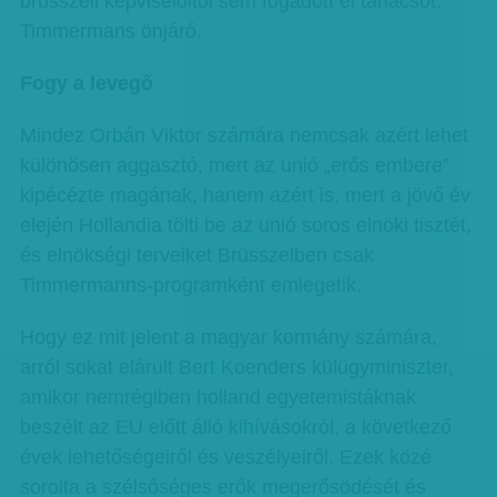
brüsszeli képviselőitől sem fogadott el tanácsot.
Timmermans önjáró.
Fogy a levegő
Mindez Orbán Viktor számára nemcsak azért lehet
különösen aggasztó, mert az unió „erős embere”
kipécézte magának, hanem azért is, mert a jövő év
elején Hollandia tölti be az unió soros elnöki tisztét,
és elnökségi terveiket Brüsszelben csak
Timmermanns-programként emlegetik.
Hogy ez mit jelent a magyar kormány számára,
arról sokat elárult Bert Koenders külügyminiszter,
amikor nemrégiben holland egyetemistáknak
beszélt az EU előtt álló kihívásokról, a következő
évek lehetőségeiről és veszélyeiről. Ezek közé
sorolta a szélsőséges erők megerősödését és