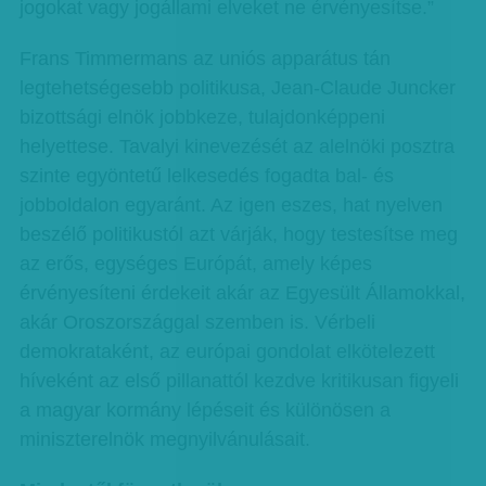
jogokat vagy jogállami elveket ne érvényesítse.”
Frans Timmermans az uniós apparátus tán
legtehetségesebb politikusa, Jean-Claude Juncker
bizottsági elnök jobbkeze, tulajdonképpeni
helyettese. Tavalyi kinevezését az alelnöki posztra
szinte egyöntetű lelkesedés fogadta bal- és
jobboldalon egyaránt. Az igen eszes, hat nyelven
beszélő politikustól azt várják, hogy testesítse meg
az erős, egységes Európát, amely képes
érvényesíteni érdekeit akár az Egyesült Államokkal,
akár Oroszországgal szemben is. Vérbeli
demokrataként, az európai gondolat elkötelezett
híveként az első pillanattól kezdve kritikusan figyeli
a magyar kormány lépéseit és különösen a
miniszterelnök megnyilvánulásait.