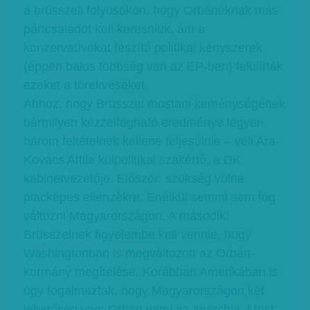
a brüsszeli folyosókon, hogy Orbánéknak más
pártcsaládot kell keresniük, ám a
konzervatívokat feszítő politikai kényszerek
(éppen balos többség van az EP-ben) felülírták
ezeket a törekvéseket.
Ahhoz, hogy Brüsszel mostani keménységének
bármilyen kézzelfogható eredménye legyen,
három feltételnek kellene teljesülnie – véli Ara-
Kovács Attila külpolitikai szakértő, a DK
kabinetvezetője. Először: szükség volna
piacképes ellenzékre. Enélkül semmi sem fog
változni Magyarországon. A második:
Brüsszelnek figyelembe kell vennie, hogy
Washingtonban is megváltozott az Orbán-
kormány megítélése. Korábban Amerikában is
úgy fogalmaztak, hogy Magyarországon két
lehetőség van: Orbán vagy az anarchia. Most