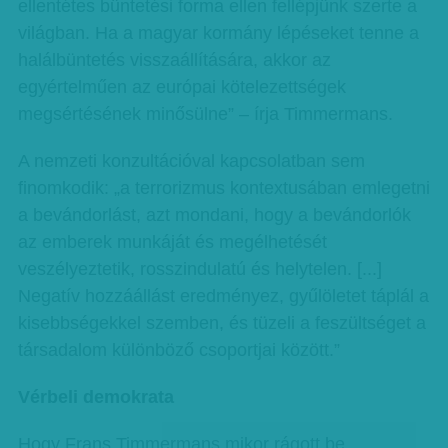
ellentétes büntetési forma ellen fellépjünk szerte a
világban. Ha a magyar kormány lépéseket tenne a
halálbüntetés visszaállítására, akkor az
egyértelműen az európai kötelezettségek
megsértésének minősülne” – írja Timmermans.
A nemzeti konzultációval kapcsolatban sem
finomkodik: „a terrorizmus kontextusában emlegetni
a bevándorlást, azt mondani, hogy a bevándorlók
az emberek munkáját és megélhetését
veszélyeztetik, rosszindulatú és helytelen. [...]
Negatív hozzáállást eredményez, gyűlöletet táplál a
kisebbségekkel szemben, és tüzeli a feszültséget a
társadalom különböző csoportjai között.”
Vérbeli demokrata
Hogy Frans Timmermans mikor rágott be