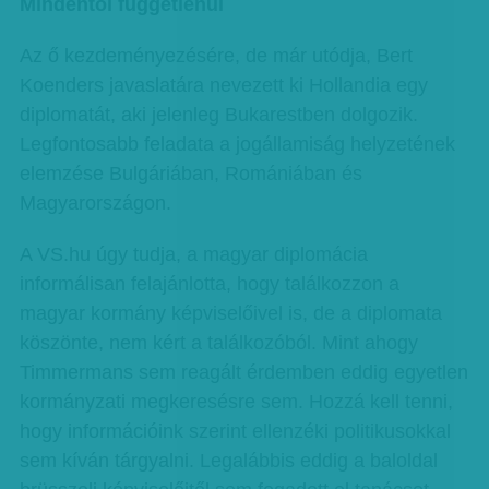
Mindentől függetlenül
Az ő kezdeményezésére, de már utódja, Bert
Koenders javaslatára nevezett ki Hollandia egy
diplomatát, aki jelenleg Bukarestben dolgozik.
Legfontosabb feladata a jogállamiság helyzetének
elemzése Bulgáriában, Romániában és
Magyarországon.
A VS.hu úgy tudja, a magyar diplomácia
informálisan felajánlotta, hogy találkozzon a
magyar kormány képviselőivel is, de a diplomata
köszönte, nem kért a találkozóból. Mint ahogy
Timmermans sem reagált érdemben eddig egyetlen
kormányzati megkeresésre sem. Hozzá kell tenni,
hogy információink szerint ellenzéki politikusokkal
sem kíván tárgyalni. Legalábbis eddig a baloldal