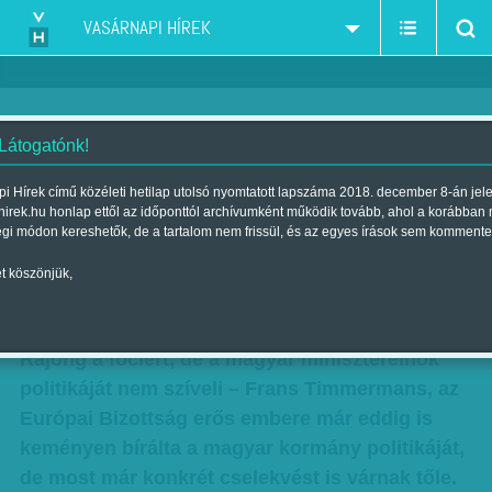
VASÁRNAPI HÍREK
 Látogatónk!
Orbán emberére talált
i Hírek című közéleti hetilap utolsó nyomtatott lapszáma 2018. december 8-án jel
hirek.hu honlap ettől az időponttól archívumként működik tovább, ahol a korábban
Brüsszelben - Érdekes
égi módon kereshetők, de a tartalom nem frissül, és az egyes írások sem kommente
tárgyalásoknak néz elébe
t köszönjük,
Szerző:
Munkatársainktól
| Megjelent a 2015. május 09.-i lapszámban
Rajong a fociért, de a magyar miniszterelnök
politikáját nem szíveli – Frans Timmermans, az
Európai Bizottság erős embere már eddig is
keményen bírálta a magyar kormány politikáját,
de most már konkrét cselekvést is várnak tőle.