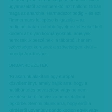
ugyanezektől az emberektől azt hallom: Orbán
maga az anarchia. Harmadszor pedig – és ezt
Timmermans fellépése is igazolja – az
eddiginél határozottabb figyelmeztetéseket kell
küldeni az olyan kormányoknak, amelyek
nemcsak „kibeszélnek” a táborból, hanem
szövetséget keresnek a szövetségen kívül –
mondja Ara-Kovács.
ORBÁN-IDÉZETEK
"Ki akarunk alakítani egy európai
közvéleményt, amely hajlik arra, hogy a
halálbüntetés bevezetése vagy be nem
vezetése kerüljön vissza nemzetállami
jogkörbe. Semmi okunk arra, hogy erről a
kérdésről ugyanúgy gondolkodjon egyik vagy