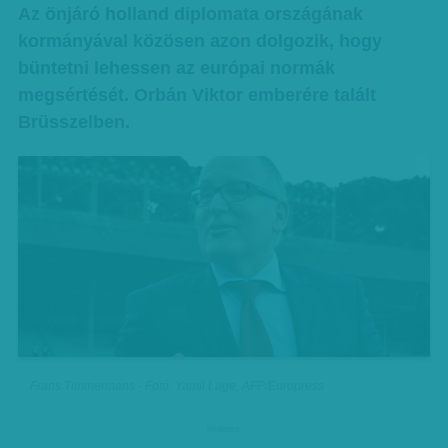
Az önjáró holland diplomata országának
kormányával közösen azon dolgozik, hogy
büntetni lehessen az európai normák
megsértését. Orbán Viktor emberére talált
Brüsszelben.
Frans Timmermans - Fotó: Yamil Lage, AFP/Europress
hirdetes