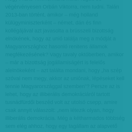
végérvényesen Orbán Viktorra, nem tudni. Talán
2013-ban történt, amikor – még holland
külügyminiszterként – német, dán és finn
kollégájával azt javasolta a brüsszeli bizottság
elnökének, hogy az unió találja meg a módját a
Magyarországhoz hasonló renitens államok
megfékezésének? Vagy tavaly októberben, amikor
– már a bizottság jogállamiságért is felelős
alelnökeként – azt találta mondani, hogy „ha szép
szóval nem megy, akkor az uniónak, lépéseket kell
tennie Magyarországgal szemben”? Persze az is
lehet, hogy az illiberális demokráciáról tartott
tusnádfürdői beszéd volt az utolsó csepp, amire
csak annyit válaszolt: „nem létezik olyan, hogy
illiberális demokrácia. Még a kétharmados többség
sem elég ahhoz, hogy egy tagállam az alapvető