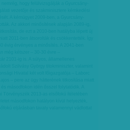
 nemrég, hogy felülvizsgálják a Gyurcsány-
gálati vezetője és szakminisztere kémkedési
tését. A kémügyet 2009-ben, a Gyurcsány-
ották. Az akkori minősítések alapján 2089-ig,
titkosítás, de ezt a 2010-ben hatályba lépett új
iatt 2011-ben átsorolták és csökkentették. Így
30 évig érvényes a minősítés. A 2041-ben
ban még kétszer – 30-30 évre –
r 2101-ig is. A súlyos, államellenes
olt Szilvásy György titokminiszter, valamint
nsági Hivatal két volt főigazgatója – Laborc
os – pere az ügy hátterének titkosítása miatt
k, és másodfokon idén ősszel folytatódik. A
ni Törvényszék 2013-as elsőfokú ítéletében
életet másodfokon hatályon kívül helyezték,
őfokú eljárásban tavaly valamennyi vádlottat