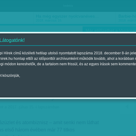
hirdetés
Ha még egyszer nyolcvanéves…
Barbie-h
2018. március 16.
2018. márci
Már előfizethet a Vasárnap
 Látogatónk!
i Hírek című közéleti hetilap utolsó nyomtatott lapszáma 2018. december 8-án jel
hirek.hu honlap ettől az időponttól archívumként működik tovább, ahol a korábban
ókusz
Szerintem
Ízlés
Sport
égi módon kereshetők, de a tartalom nem frissül, és az egyes írások sem kommente
t köszönjük,
mben titkosítja döntéseit
Orbán-kormány
nt a 2017. július 15.-i lapszámban
ázüzlet és atombiznisz – amit senki nem láthat
lus első három évében már 77 titkos