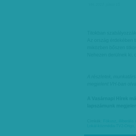
VH, 2017. július 15.
Titokban szabályozzák 
Az ország érdekében ti
miközben bőszen titko
Nehezen derülnek ki, d
A részletek, munkatárs
megjelent VH-ban olv
A Vasárnapi Hírek m
lapszámunk megjelen
Címkék:
Fókusz
,
illiberális
Lokál-közmédia-TV2-Origo
,