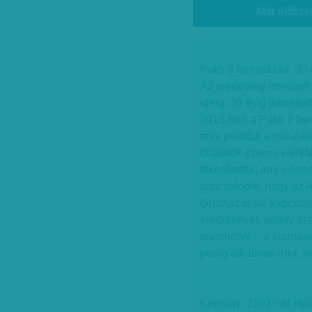
Már előfize
Paks 2 beruházás: 30 é
Az eredetileg tervezett
ideig, 30 évig titkosí
2015-ben a Paks 2 beru
mint például a műszaki
bírálatok szerint valój
titkosították, ami visz
kapcsolódik, hogy az 
beruházással kapcsolat
eredményét, amely sze
telephelye – a kormány
pedig alkalmas arra, h
Kémügy: 2101-nél előb