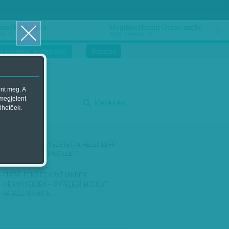
ősnők nőnapra
Megtáncoltatott Oscar-szobor
us 16.
2018. március 16.
i Hírekre, kattintson!
Kutatás
ent meg. A
start
 megjelent
Keresés
lhetőek.
stop
KÖVETKEZŐ:
IDE VEZETETT A REZSIBLÖFF:
KIDERÜLT AZ ÚGYNEVEZETT…
ELŐZŐ:
PÉNZ ÉS ADAT MINDEN
MENNYISÉGBEN – ÖNFELEDT MOSOLYT
RAGASZTOTTAK A…