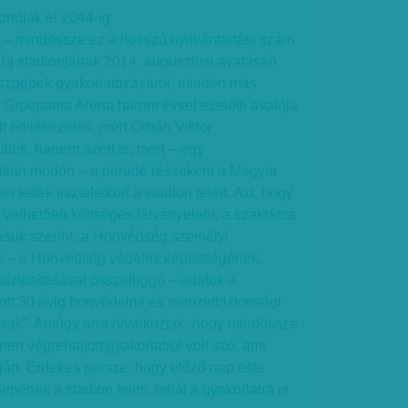
ndják el 2044-ig
– mindössze ez a hosszú nyilvántartási szám
 új stadionjának 2014. augusztusi avatásán
szgépek gyakorlatozásáról, minden más
. A Groupama Aréna három évvel ezelőtti avatója
t emlékezetes, mert Orbán Viktor
ülték, hanem azért is, mert – egy
tlan módon – a parádé részeként a Magyar
ettek tiszteletkört a stadion felett. Azt, hogy
 vélhetően költséges látványelem, a szaktárca
klásuk szerint „a Honvédség személyi
ó – a Honvédség védelmi képességének,
iztosításával összefüggő – adatok a
tott 30 évig honvédelmi és nemzetbiztonsági
sak”. Amúgy arra hivatkoztak, hogy mindössze
en végrehajtott gyakorlatról volt szó, ami
járt. Érdekes persze, hogy előző nap este
Gripenek a stadion felett, tehát a gyakorlatra is