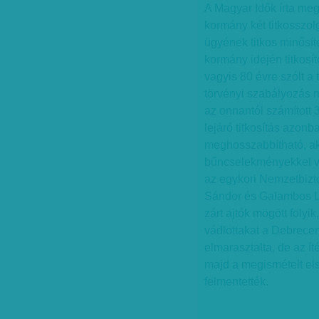
A Magyar Idők írta meg
kormány két titkosszol
ügyének titkos minősí
kormány idején titkosít
vagyis 80 évre szólt a 
törvényi szabályozás m
az onnantól számított 
lejáró titkosítás azon
meghosszabbítható, aká
bűncselekményekkel vád
az egykori Nemzetbizto
Sándor és Galambos Laj
zárt ajtók mögött folyi
vádlottakat a Debrece
elmarasztalta, de az ít
majd a megismételt els
felmentették.