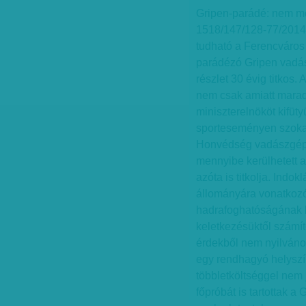
Gripen-parádé: nem mo
1518/147/128-77/2014 
tudható a Ferencváros
parádézó Gripen vadá
részlet 30 évig titkos
nem csak amiatt marad
miniszterelnököt kifüty
sporteseményen szoka
Honvédség vadászgépei t
mennyibe kerülhetett a
azóta is titkolja. Indo
állományára vonatkoz
hadrafoghatóságának b
keletkezésüktől számí
érdekből nem nyilváno
egy rendhagyó helyszín
többletköltséggel nem 
főpróbát is tartottak a 