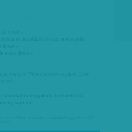
hirdetes
az életet –
tkolóznak, legalábbis ők ezt ismételgetik,
sítanak –
e akkor direkt –
unk, Lengyel Tibor elemzése a július 15-én
asható
.
ár szombaton megjelent, és következő
éséig kapható.
 rendszer
,
Orbán-rendszer propaganda-Magyar Idők-888-
Ajánló