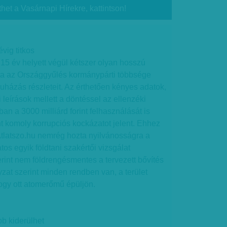
thet a Vasárnapi Hírekre, kattintson!
vig titkos
 15 év helyett végül kétszer olyan hosszú
totta az Országgyűlés kormánypárti többsége
házás részleteit. Az érthetően kényes adatok,
 leírások mellett a döntéssel az ellenzéki
ában a 3000 milliárd forint felhasználását is
ont komoly korrupciós kockázatot jelent. Ehhez
Atlatszo.hu nemrég hozta nyilvánosságra a
os egyik földtani szakértői vizsgálat
rint nem földrengésmentes a tervezett bővítés
zat szerint minden rendben van, a terület
ogy ott atomerőmű épüljön.
b kiderülhet