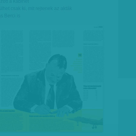
ott a kabinet
het csak ki, mit rejtenek az akták
s Berci is