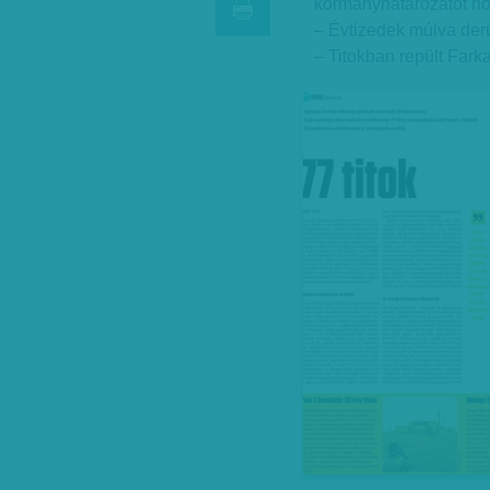
kormányhatározatot hoz
– Évtizedek múlva derül
– Titokban repült Farka