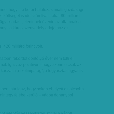
ne, hogy – a korai halálozás miatti gazdasági
kt költséget is ide számítva – akár 80 milliárd
gügyi kiadást jelentenek évente az államnak a
nyit a káros szenvedély adója hoz az
 420 milliárd forint volt.
atóan rekordot döntő „jó éve” nem tölti el
el. Igaz, az pozitívum, hogy szerinte csak az
kaszál a „nikotiniparág”, a fogyasztás ugyanis
pen, bár igaz, hogy sokan ehelyett az olcsóbb
mintegy felébe kerülő – vágott dohányból
nt jelentős veszélyforrás, mivel a vágott