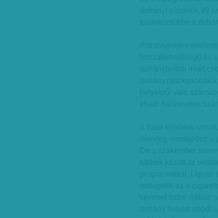
dohányt vásárlók 99 szá
szervezetükbe a dohán
Pozitívumként említett
hozzáférhetőségű és sz
dohányboltok miatt cs
dohányzást kipróbálók
helyekről való száműz
írható halálesetek szá
A fiatal felnőttek köz
némileg emelkedett a 
De a szakember szerint 
többek között az oktat
programokkal. Ugyan e
emlegetik az e-cigaret
keveset tudni. Abban a
dohány helyett ebből s