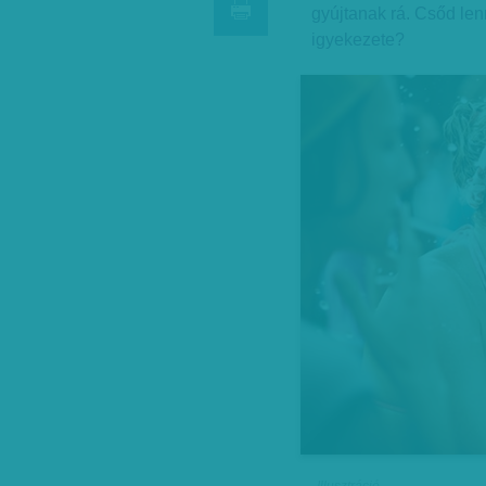
gyújtanak rá. Csőd le
igyekezete?