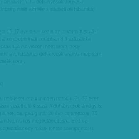
Az adatok tehát a dohányosok „fogyását
lönbség miatt ez még a statisztikai hibahatár
z a 15-17 évesek – közül az „alkalmi füstölők”
k a korcsoportnak korábban 8,6 százaléka
r csak 1,2. Az viszont nem öröm, hogy
ben” a rendszeres dohányzók aránya meg sem
zalék körül.
eg
r haláleset közül minden hatodik, 21-22 ezer
ásra vezethető vissza. A dohányosok amúgy is
 élnek, aki pedig már 20 éve cigarettázik, 75
lamilyen rákos megbetegedésre. Bodrogi
özgazdász egy másik fontos szempontot is