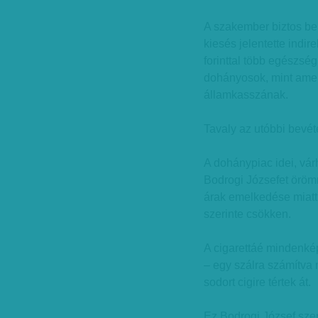
A szakember biztos ben
kiesés jelentette indire
forinttal több egészsé
dohányosok, mint amen
államkasszának.
Tavaly az utóbbi bevétel
A dohánypiac idei, várh
Bodrogi Józsefet örömm
árak emelkedése miatt 
szerinte csökken.
A cigarettáé mindenkép
– egy szálra számítva 
sodort cigire tértek át.
Ez Bodrogi József szeri