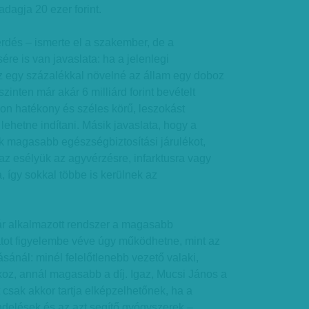
dagja 20 ezer forint.
dés – ismerte el a szakember, de a
ére is van javaslata: ha a jelenlegi
sz egy százalékkal növelné az állam egy doboz
szinten már akár 6 milliárd forint bevételt
on hatékony és széles körű, leszokást
ehetne indítani. Másik javaslata, hogy a
 magasabb egészségbiztosítási járulékot,
z esélyük az agyvérzésre, infarktusra vagy
 így sokkal többe is kerülnek az
r alkalmazott rendszer a magasabb
ot figyelembe véve úgy működhetne, mint az
ásánál: minél felelőtlenebb vezető valaki,
koz, annál magasabb a díj. Igaz, Mucsi János a
t csak akkor tartja elképzelhetőnek, ha a
ndelések és az azt segítő gyógyszerek –