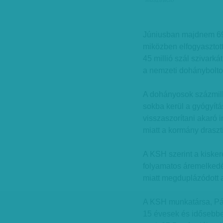
Illusztráció
Júniusban majdnem 693 
miközben elfogyasztot
45 millió szál szivarkát
a nemzeti dohánybolt
A dohányosok százmilli
sokba kerül a gyógyítá
visszaszorítani akaró
miatt a kormány draszt
A KSH szerint a kiske
folyamatos áremelkedés
miatt megduplázódott a
A KSH munkatársa, Pás
15 évesek és idősebbe