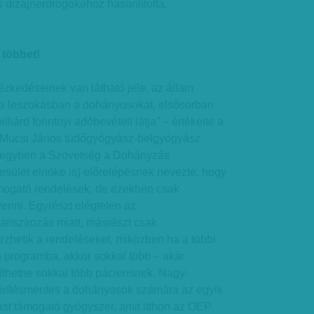
es dizájnerdrogokéhoz hasonlította.
 többet!
tézkedéseinek van látható jele, az állam
a leszokásban a dohányosokat, elsősorban
liárd forintnyi adóbevételt látja” – értékelte a
e Mucsi János tüdőgyógyász-belgyógyász
 (egyben a Szövetség a Dohányzás
esület elnöke is) előrelépésnek nevezte, hogy
mogató rendelések, de ezekben csak
venni. Egyrészt elégtelen az
nanszírozás miatt, másrészt csak
hetik a rendeléseket, miközben ha a többi
a programba, akkor sokkal több – akár
íthetne sokkal több páciensnek. Nagy-
térítésmentes a dohányosok számára az egyik
st támogató gyógyszer, amit itthon az OEP