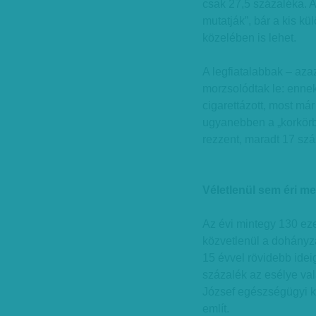
csak 27,5 százaléka. 
mutatják”, bár a kis kü
közelében is lehet.
A legfiatalabbak – aza
morzsolódtak le: enne
cigarettázott, most má
ugyanebben a „korkör
rezzent, maradt 17 szá
Véletlenül sem éri m
Az évi mintegy 130 eze
közvetlenül a dohányz
15 évvel rövidebb ideig
százalék az esélye va
József egészségügyi k
említ.