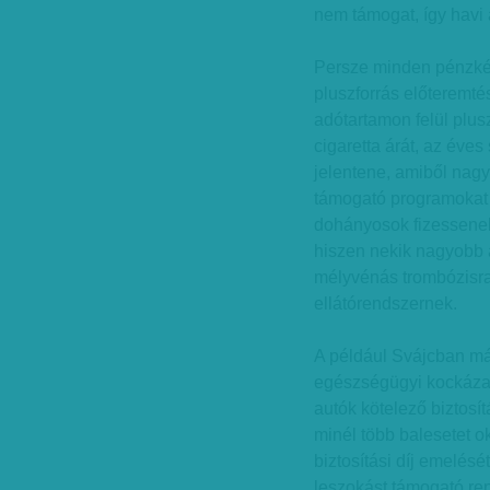
nem támogat, így havi a
Persze minden pénzkér
pluszforrás előteremtés
adótartamon felül plu
cigaretta árát, az éves 
jelentene, amiből nagy
támogató programokat l
dohányosok fizessenek
hiszen nekik nagyobb a
mélyvénás trombózisra,
ellátórendszernek.
A például Svájcban má
egészségügyi kockázat
autók kötelező biztosít
minél több balesetet o
biztosítási díj emelésé
leszokást támogató re