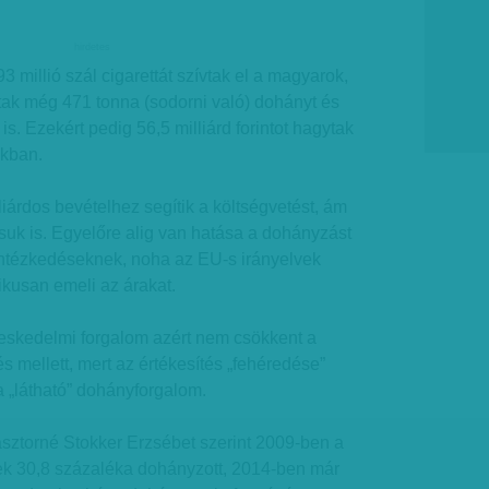
hirdetes
millió szál cigarettát szívtak el a magyarok,
tak még 471 tonna (sodorni való) dohányt és
 is. Ezekért pedig 56,5 milliárd forintot hagytak
okban.
árdos bevételhez segítik a költségvetést, ám
suk is. Egyelőre alig van hatása a dohányzást
 intézkedéseknek, noha az EU-s irányelvek
ikusan emeli az árakat.
reskedelmi forgalom azért nem csökkent a
 mellett, mert az értékesítés „fehéredése”
 „látható” dohányforgalom.
ztorné Stokker Erzsébet szerint 2009-ben a
k 30,8 százaléka dohányzott, 2014-ben már