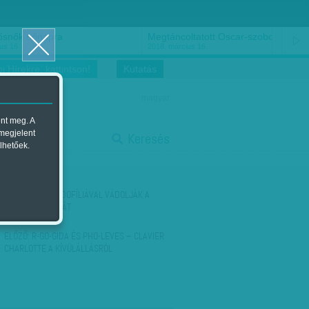
ősnők nőnapra
Megtáncoltatott Oscar-szobor
us 16.
2018. március 16.
i Hírekre, kattintson!
Kutatás
magyar
ent meg. A
start
 megjelent
Keresés
lhetőek.
stop
KÖVETKEZŐ:
PEDOFÍLIÁVAL VÁDOLJÁK A
PÁPA BIZALMASÁT
ELŐZŐ:
R-GO-GIDA ÉS PHO-LEVES – CLAVIER
CHARLOTTE A KÍVÜLÁLLÁSRÓL