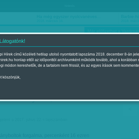
hirdetés
Ha még egyszer nyolcvanéves…
Barbie-h
2018. március 16.
2018. márci
Már előfizethet a Vasárnap
 Látogatónk!
i Hírek című közéleti hetilap utolsó nyomtatott lapszáma 2018. december 8-án jel
hirek.hu honlap ettől az időponttól archívumként működik tovább, ahol a korábban
ókusz
Szerintem
Ízlés
Sport
égi módon kereshetők, de a tartalom nem frissül, és az egyes írások sem kommente
t köszönjük,
iárd havonta - Véletlenül
- Dohányozz, és fizess
jelent a 2017. július 22.-i lapszámban
ányboltok forgalma, percenként 16 ezren