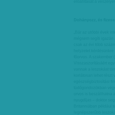
előállítását a veszély
Dohányozz, és fizess
„Bár az utóbbi évek in
mégsem segíti igazán 
csak az évi több százmil
helyzetet kérdésünkr
főorvos. A szakember
Visszaszorításáért egy
vannak a leszokást tá
korlátosan lehet részt 
egészségbiztosítási fi
tüdőgondozókban végez
orvos is beszállhatna 
nyugdíjas – doktor seg
Britanniában például 
legnépszerűbb leszoká