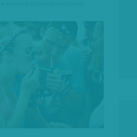
nne a kormány dohányzást visszaszorító