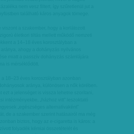
zaléka nem vesz filtert, így szűretlenül jut a
yfüstben található káros anyagok tömege.
e viszont a szakember, hogy a korlátozott
igorú életkori tiltás mellett működő nemzeti
ökkent a 14–18 éves korosztályban a
 aránya, ahogy a dohányzás nyilvános
ése miatt a passzív dohányzás számlájára
ma is mérséklődött.
ött, a 18–23 éves korosztályban azonban
dohányosok aránya, különösen a nők körében.
ezt a jelenséget is vissza lehetne szorítani,
ási intézményekbe, „házhoz vitt” leszoktató
gyesek „egészséges alternatívaként”
tát, de a szakember szerint hatásairól ma még
zonban biztos, hogy az e-cigaretta is káros: a
zívott folyadék kémiai összetételét és