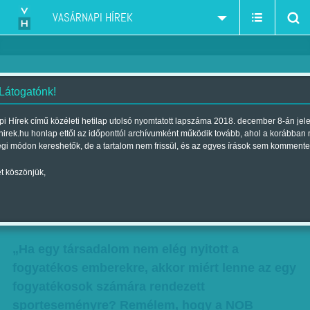
VASÁRNAPI HÍREK
 Látogatónk!
Ki rendezhet olimpiát a 21.
i Hírek című közéleti hetilap utolsó nyomtatott lapszáma 2018. december 8-án jel
hirek.hu honlap ettől az időponttól archívumként működik tovább, ahol a korábban
században? Paralimpiai
égi módon kereshetők, de a tartalom nem frissül, és az egyes írások sem kommente
bajnokunk, Pásztory Dóra a
t köszönjük,
sokkoló ügyekről
Szerző:
VH ajánló
| Megjelent a 2016. augusztus 27.-i lapszámban
„Ha egy társadalom nem elég nyitott a
fogyatékos emberekre, akkor miért lenne az egy
fogyatékosok számára rendezett
sporteseményre? Remélem, hogy a NOB