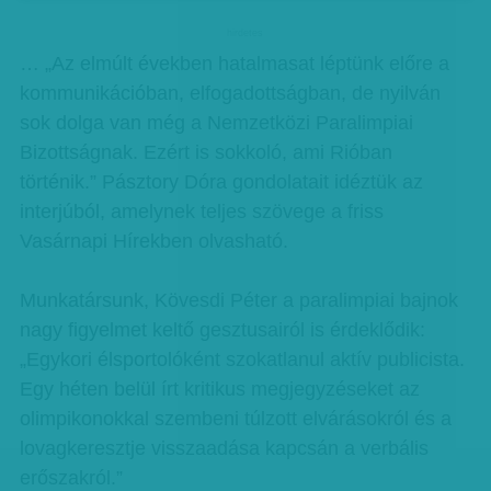
hirdetes
… „Az elmúlt években hatalmasat léptünk előre a
kommunikációban, elfogadottságban, de nyilván
sok dolga van még a Nemzetközi Paralimpiai
Bizottságnak. Ezért is sokkoló, ami Rióban
történik.” Pásztory Dóra gondolatait idéztük az
interjúból, amelynek teljes szövege a friss
Vasárnapi Hírekben olvasható.
Munkatársunk, Kövesdi Péter a paralimpiai bajnok
nagy figyelmet keltő gesztusairól is érdeklődik:
„Egykori élsportolóként szokatlanul aktív publicista.
Egy héten belül írt kritikus megjegyzéseket az
olimpikonokkal szembeni túlzott elvárásokról és a
lovagkeresztje visszaadása kapcsán a verbális
erőszakról.”