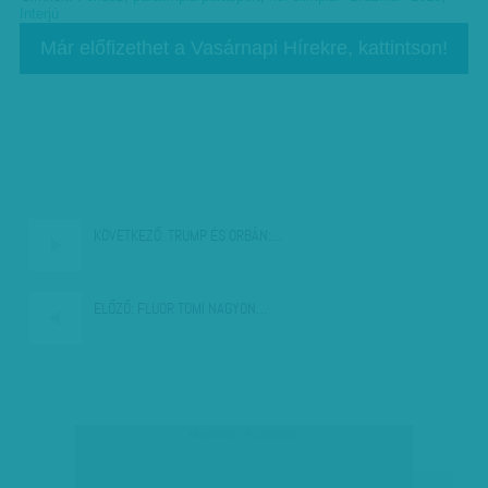
Interjú
Már előfizethet a Vasárnapi Hírekre, kattintson!
KÖVETKEZŐ:
TRUMP ÉS ORBÁN:…
ELŐZŐ:
FLUOR TOMI NAGYON…
társadalmi célú hirdetés