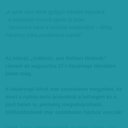
„A sport nem lehet gyógyír minden bajunkra
- A parasport viszont igenis jó üzlet
- Tanulnunk kéne a brazilok kudarcából – állítja
Pásztory Dóra paralimpiai bajnok”
Az interjú „Sokkoló, ami Rióban történik”
címmel az augusztus 27-i Vasárnapi Hírekben
jelent meg.
A Vasárnapi Hírek már szombaton megjelent, és
most a nyitva tartó árusoknál a hétvégén és a
jövő héten is, péntekig megvásárolható.
Előfizetőinknek már szombaton házhoz visszük!
Címkék:
Fókusz
,
paralimpia-parasport
,
riói olimpia - Brazília - 2016
,