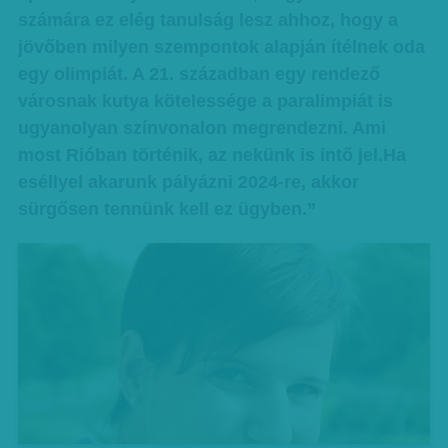
számára ez elég tanulság lesz ahhoz, hogy a
jövőben milyen szempontok alapján ítélnek oda
egy olimpiát. A 21. században egy rendező
városnak kutya kötelessége a paralimpiát is
ugyanolyan színvonalon megrendezni. Ami
most Rióban történik, az nekünk is intő jel.Ha
eséllyel akarunk pályázni 2024-re, akkor
sürgősen tennünk kell ez ügyben.”