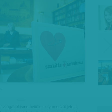
le
hirdetes
 világából ismerhettük, s olyan edzőt jelent,