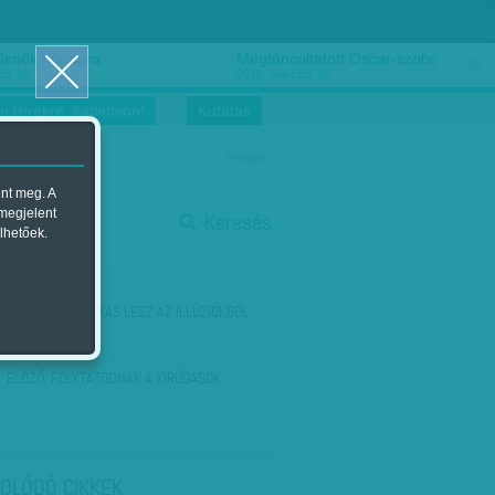
ősnők nőnapra
Megtáncoltatott Oscar-szobor
us 16.
2018. március 16.
i Hírekre, kattintson!
Kutatás
magyar
ent meg. A
start
 megjelent
Keresés
lhetőek.
stop
KÖVETKEZŐ:
BUKÁS LESZ AZ ILLÚZIÓKBÓL
ELŐZŐ:
FOLYTATÓDNAK A KIRÚGÁSOK
OLÓDÓ CIKKEK