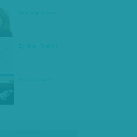
Nem segít a lovári
Ég Önnel, Tanár úr!
Érezni-e a jövőt?
társadalmi célú hirdetés