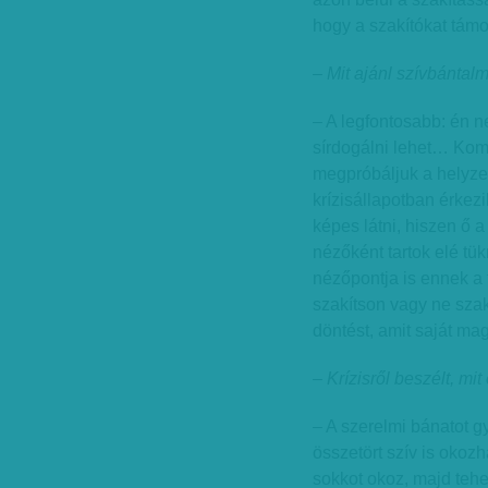
hogy a szakítókat támo
– Mit ajánl szívbántal
– A legfontosabb: én 
sírdogálni lehet… Komo
megpróbáljuk a helyzet
krízisállapotban érkez
képes látni, hiszen ő a
nézőként tartok elé tük
nézőpontja is ennek a
szakítson vagy ne szak
döntést, amit saját ma
– Krízisről beszélt, mi
– A szerelmi bánatot 
összetört szív is okozh
sokkot okoz, majd teh