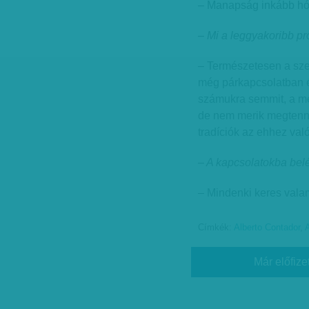
– Manapság inkább h
– Mi a leggyakoribb p
– Természetesen a sze
még párkapcsolatban é
számukra semmit, a m
de nem merik megtenni 
tradíciók az ehhez való
– A kapcsolatokba be
– Mindenki keres vala
Címkék:
Alberto Contador
,
A
Már előfize