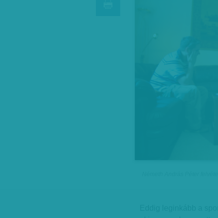
Németh András Péter felvéte
Eddig leginkább a sport