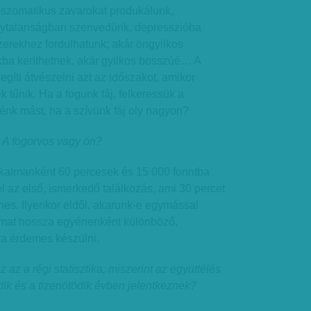
szomatikus zavarokat produkálunk,
gytalanságban szenvedünk, depresszióba
zerekhez fordulhatunk; akár öngyilkos
kba keríthetnek, akár gyilkos bosszúé… A
segíti átvészelni azt az időszakot, amikor
tűnik. Ha a fogunk fáj, felkeressük a
énk mást, ha a szívünk fáj oly nagyon?
 A fogorvos vagy ön?
lkalmanként 60 percesek és 15 000 forintba
el az első, ismerkedő találkozás, ami 30 percet
nes. Ilyenkor eldől, akarunk-e egymással
yamat hossza egyénenként különböző,
ra érdemes készülni.
z az a régi statisztika, miszerint az együttélés
edik és a tizenötödik évben jelentkeznek?