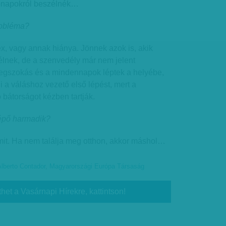
ónapokról beszélnék…
robléma?
x, vagy annak hiánya. Jönnek azok is, akik
lnek, de a szenvedély már nem jelent
egszokás és a mindennapok léptek a helyébe,
a váláshoz vezető első lépést, mert a
 bátorságot kézben tartják.
lépő harmadik?
mit. Ha nem találja meg otthon, akkor máshol…
lberto Contador
,
Magyarországi Európa Társaság
thet a Vasárnapi Hírekre, kattintson!