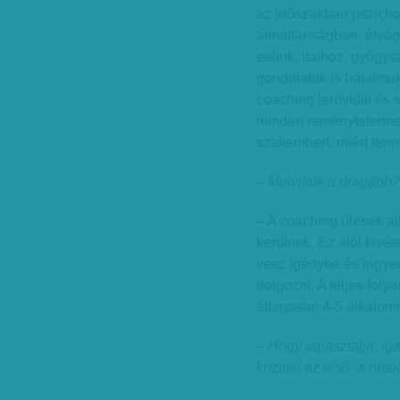
az időszakban pszicho
álmatlanságban, étvá
esünk, italhoz, gyógys
gondolatok is hatalmu
coaching lerövidíti és 
minden reménytelennek 
szakembert, miért tenn
– Melyikük a drágább?
– A coaching ülések a
kerülnek. Ez alól kivét
vesz igénybe és ingye
dolgozni. A teljes fol
átlagosan 4-5 alkalom
– Hogy tapasztalja, iga
krízisei az első, a het