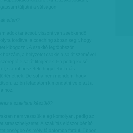
gassam túljutni a válságon.
mak ellen?
nem adok tanácsot, viszont van zsebkendő,
lyra fordítva, a coaching abban segít, hogy
et kibogozni. A szakító legtöbbször
ik hozzám, a helyzetet csakis a saját szemével
 szereplője saját filmjének. Én pedig külső
röt, s arról beszélek, hogy lehet más
 történetnek. De soha nem mondom, hogy
ítson, az én feladatom kimondatni vele azt a
ga hoz.
t érez a szakítani készülő?
gyakran nem vesszük elég komolyan, pedig az
at stresszhelyzetet. A szakítás először bénító
etetlenségbe és mély fájdalomba fordul. Ebben