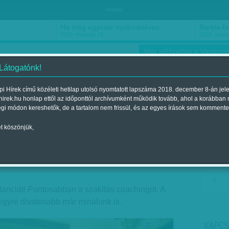
hirdetés
Ha még egyszer nyolcvanéves…
Barbie-h
2018. március 16.
2018. márci
Már előfizethet a Vasárnap
 Látogatónk!
i Hírek című közéleti hetilap utolsó nyomtatott lapszáma 2018. december 8-án jel
hirek.hu honlap ettől az időponttól archívumként működik tovább, ahol a korábban
ókusz
Szerintem
Ízlés
Sport
égi módon kereshetők, de a tartalom nem frissül, és az egyes írások sem kommente
t köszönjük,
sak pontosan, szépen
elent a 2011. április 10.-i lapszámban
lanciát! Pontosabban a szakítás coachingot. A
 egyre divatosabb már minálunk is.
KAPCS