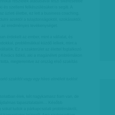
hnikai részletek átadásával teszi sikeresebbé
ki és szellemi felkészülésüket is segíti. A
 az üzleti életbe, ez lett a business coaching,
lni azoktól a tulajdonságoktól, szokásoktól,
 az eredményes tevékenységet.
 érdekelt az ember, mint a vállalat, és
dokkal, problémákkal küzdő lelkek, mint a
állalók. Ez a szakterület az élettel foglalkozó
 Kovács Ildikó, aki a magánéleti problémákon
sztotta, megteremtve az ország első szakítás
ló szakítót vagy egy híres elméleti tudóst
olatban élek, két nagykamasz fiam van, de
 fájdalmas tapasztalataim… Később
 sokat tudok a párkapcsolati problémákról,
al kapcsolatos krízisről. Arra szakosodtam,